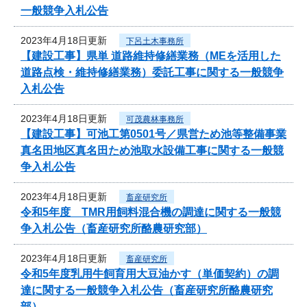
一般競争入札公告
2023年4月18日更新
下呂土木事務所
【建設工事】県単 道路維持修繕業務（MEを活用した
道路点検・維持修繕業務）委託工事に関する一般競争
入札公告
2023年4月18日更新
可茂農林事務所
【建設工事】可池工第0501号／県営ため池等整備事業
真名田地区真名田ため池取水設備工事に関する一般競
争入札公告
2023年4月18日更新
畜産研究所
令和5年度 TMR用飼料混合機の調達に関する一般競
争入札公告（畜産研究所酪農研究部）
2023年4月18日更新
畜産研究所
令和5年度乳用牛飼育用大豆油かす（単価契約）の調
達に関する一般競争入札公告（畜産研究所酪農研究
部）