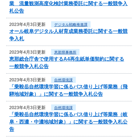
業 流量観測高度化検討業務委託に関する一般競争入
札公告
2023年4月3日更新
デジタル戦略推進課
オール岐阜デジタル人材育成業務委託に関する一般競
争入札
2023年4月3日更新
恵那県事務所
恵那総合庁舎で使用するA4再生紙単価契約に関する
一般競争入札公告
2023年4月3日更新
自然環境課
「乗鞍岳自然環境学習に係るバス借り上げ等業務（飛
騨地域対象）」に関する一般競争入札公告
2023年4月3日更新
自然環境課
「乗鞍岳自然環境学習に係るバス借り上げ等業務（岐
阜・西濃・中濃地域対象）」に関する一般競争入札公
告