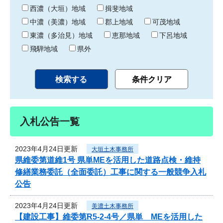
り
西濃（大垣）地域
揖斐地域
中濃（美濃）地域
郡上地域
可茂地域
東濃（多治見）地域
恵那地域
下呂地域
飛騨地域
県外
入札公告一覧
2023年4月24日更新
大垣土木事務所
県維委第道維1号 県単MEを活用した道路点検・維持
修繕業務委託（全面委託）工事に関する一般競争入札
公告
2023年4月24日更新
美濃土木事務所
【建設工事】維委第R5-2-4号／県単 MEを活用した