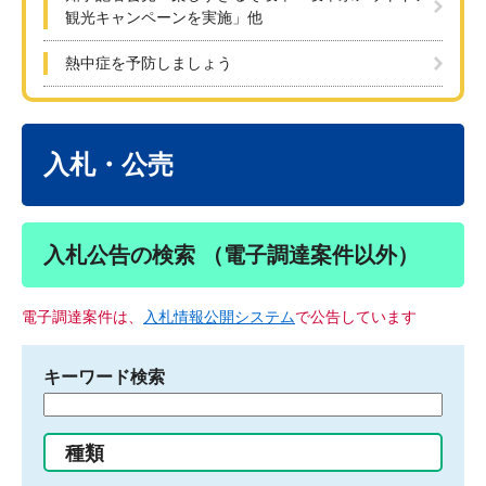
観光キャンペーンを実施」他
熱中症を予防しましょう
本
文
入札・公売
入札公告の検索 （電子調達案件以外）
電子調達案件は、
入札情報公開システム
で公告しています
キーワード検索
検
索
す
種類
る