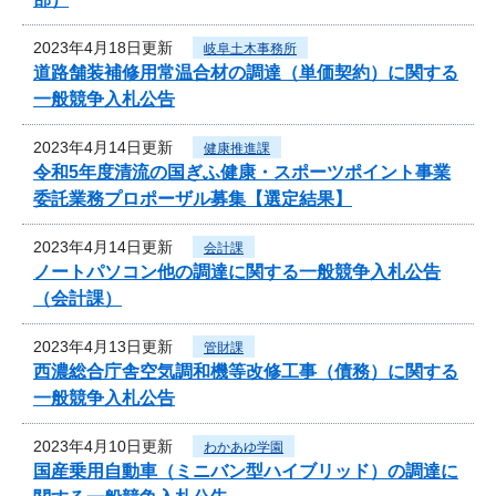
2023年4月18日更新
岐阜土木事務所
道路舗装補修用常温合材の調達（単価契約）に関する
一般競争入札公告
2023年4月14日更新
健康推進課
令和5年度清流の国ぎふ健康・スポーツポイント事業
委託業務プロポーザル募集【選定結果】
2023年4月14日更新
会計課
ノートパソコン他の調達に関する一般競争入札公告
（会計課）
2023年4月13日更新
管財課
西濃総合庁舎空気調和機等改修工事（債務）に関する
一般競争入札公告
2023年4月10日更新
わかあゆ学園
国産乗用自動車（ミニバン型ハイブリッド）の調達に