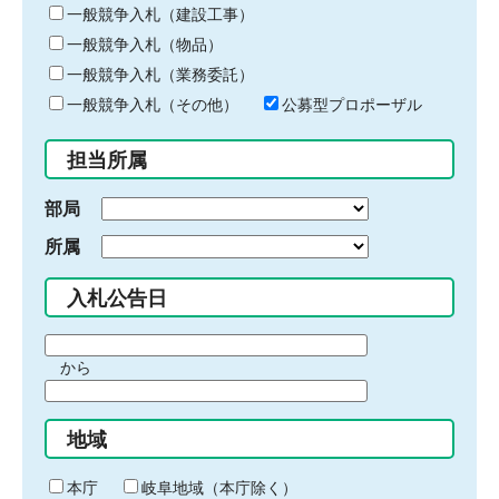
キ
一般競争入札（建設工事）
ー
一般競争入札（物品）
ワ
一般競争入札（業務委託）
ー
ド
一般競争入札（その他）
公募型プロポーザル
を
入
担当所属
力
部局
所属
入札公告日
期
から
間
期
の
間
始
地域
の
ま
終
り
わ
本庁
岐阜地域（本庁除く）