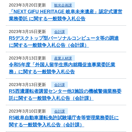
2023年3月20日更新
観光企画課
「NEXT GIFU HERITAGE 岐阜未来遺産」認定式運営
業務委託 に関する一般競争入札公告
2023年3月15日更新
会計課
R5デスクトップ型パーソナルコンピュータ等の調達
に関する一般競争入札公告（会計課）
2023年3月13日更新
産業人材課
令和5年度「外国人留学生県内就職促進事業委託業
務」に関する一般競争入札公告
2023年3月13日更新
会計課
R5西濃運転者講習センター他3施設の機械警備業務委
託に関する一般競争入札公告（会計課）
2023年3月10日更新
会計課
R5岐阜自動車運転免許試験場庁舎等管理業務委託に
関する一般競争入札公告（会計課）