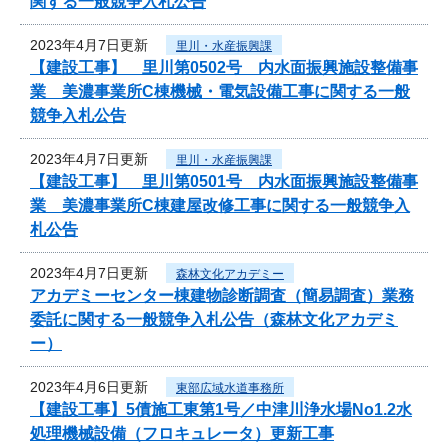
関する一般競争入札公告
2023年4月7日更新
里川・水産振興課
【建設工事】 里川第0502号 内水面振興施設整備事
業 美濃事業所C棟機械・電気設備工事に関する一般
競争入札公告
2023年4月7日更新
里川・水産振興課
【建設工事】 里川第0501号 内水面振興施設整備事
業 美濃事業所C棟建屋改修工事に関する一般競争入
札公告
2023年4月7日更新
森林文化アカデミー
アカデミーセンター棟建物診断調査（簡易調査）業務
委託に関する一般競争入札公告（森林文化アカデミ
ー）
2023年4月6日更新
東部広域水道事務所
【建設工事】5債施工東第1号／中津川浄水場No1.2水
処理機械設備（フロキュレータ）更新工事