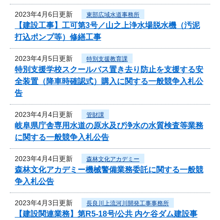
2023年4月6日更新
東部広域水道事務所
【建設工事】工可第3号／山之上浄水場脱水機（汚泥
打込ポンプ等）修繕工事
2023年4月5日更新
特別支援教育課
特別支援学校スクールバス置き去り防止を支援する安
全装置（降車時確認式）購入に関する一般競争入札公
告
2023年4月4日更新
管財課
岐阜県庁舎専用水道の原水及び浄水の水質検査等業務
に関する一般競争入札公告
2023年4月4日更新
森林文化アカデミー
森林文化アカデミー機械警備業務委託に関する一般競
争入札公告
2023年4月3日更新
長良川上流河川開発工事事務所
【建設関連業務】第R5-18号/公共 内ケ谷ダム建設事