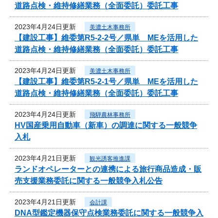
道路点検・維持修繕業務（全面委託）委託工事
2023年4月24日更新
美濃土木事務所
【建設工事】維委第R5-2-2号／県単 MEを活用した
道路点検・維持修繕業務（全面委託）委託工事
2023年4月24日更新
美濃土木事務所
【建設工事】維委第R5-2-1号／県単 MEを活用した
道路点検・維持修繕業務（全面委託）委託工事
2023年4月24日更新
飛騨農林事務所
HV国産乗用自動車（新車）の調達に関する一般競争
入札
2023年4月21日更新
観光誘客推進課
ランドオペレーターとの連携による旅行商品造成・販
売支援業務委託に関する一般競争入札公告
2023年4月21日更新
会計課
DNA型鑑定機器保守点検業務委託に関する一般競争入