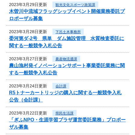
2023年3月29日更新
観光文化スポーツ政策課
木曽川中流域フラッグシップイベント開催業務委託プ
ロポーザル募集
2023年3月28日更新
下呂土木事務所
委河第ダ-2号 県単 ダム施設管理 水質検査委託に
関する一般競争入札公告
2023年3月27日更新
農産物流通課
農山漁村発イノベーションサポート事業委託業務に関
する一般競争入札公告
2023年3月24日更新
会計課
R5トナーカートリッジの購入に関する一般競争入札
公告（会計課）
2023年3月22日更新
県民生活課
「ぎふNPO・生涯学習プラザ運営委託業務」プロポー
ザル募集