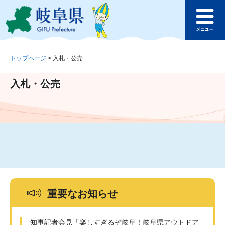
ペ
メ
このページの本文へ
ー
ニ
メ
ジ
ュ
ニ
の
ー
ュ
先
を
ー
頭
飛
トップページ
>
入札・公売
で
ば
す
し
入札・公売
。
て
本
文
へ
重要なお知らせ
知事記者会見「楽しすぎるぞ岐阜！岐阜県アウトドア