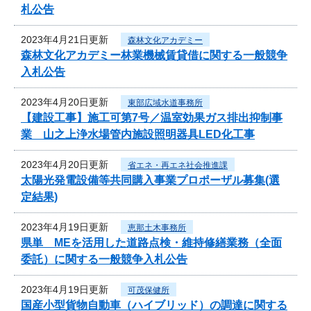
札公告
2023年4月21日更新
森林文化アカデミー
森林文化アカデミー林業機械賃貸借に関する一般競争
入札公告
2023年4月20日更新
東部広域水道事務所
【建設工事】施工可第7号／温室効果ガス排出抑制事
業 山之上浄水場管内施設照明器具LED化工事
2023年4月20日更新
省エネ・再エネ社会推進課
太陽光発電設備等共同購入事業プロポーザル募集(選
定結果)
2023年4月19日更新
恵那土木事務所
県単 MEを活用した道路点検・維持修繕業務（全面
委託）に関する一般競争入札公告
2023年4月19日更新
可茂保健所
国産小型貨物自動車（ハイブリッド）の調達に関する