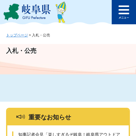
ペ
メ
このページの本文へ
ー
ニ
メ
ジ
ュ
ニ
の
ー
ュ
先
を
ー
頭
飛
トップページ
>
入札・公売
で
ば
す
し
入札・公売
。
て
本
文
へ
重要なお知らせ
知事記者会見「楽しすぎるぞ岐阜！岐阜県アウトドア