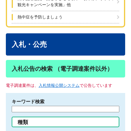
観光キャンペーンを実施」他
熱中症を予防しましょう
本
文
入札・公売
入札公告の検索 （電子調達案件以外）
電子調達案件は、
入札情報公開システム
で公告しています
キーワード検索
検
索
す
種類
る