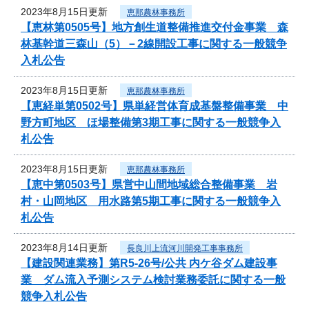
2023年8月15日更新
恵那農林事務所
【恵林第0505号】地方創生道整備推進交付金事業 森
林基幹道三森山（5）－2線開設工事に関する一般競争
入札公告
2023年8月15日更新
恵那農林事務所
【恵経単第0502号】県単経営体育成基盤整備事業 中
野方町地区 ほ場整備第3期工事に関する一般競争入
札公告
2023年8月15日更新
恵那農林事務所
【恵中第0503号】県営中山間地域総合整備事業 岩
村・山岡地区 用水路第5期工事に関する一般競争入
札公告
2023年8月14日更新
長良川上流河川開発工事事務所
【建設関連業務】第R5-26号/公共 内ケ谷ダム建設事
業 ダム流入予測システム検討業務委託に関する一般
競争入札公告