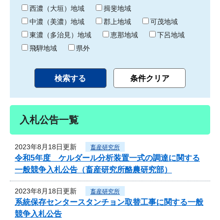
り
西濃（大垣）地域
揖斐地域
中濃（美濃）地域
郡上地域
可茂地域
東濃（多治見）地域
恵那地域
下呂地域
飛騨地域
県外
入札公告一覧
2023年8月18日更新
畜産研究所
令和5年度 ケルダール分析装置一式の調達に関する
一般競争入札公告（畜産研究所酪農研究部）
2023年8月18日更新
畜産研究所
系統保存センタースタンチョン取替工事に関する一般
競争入札公告