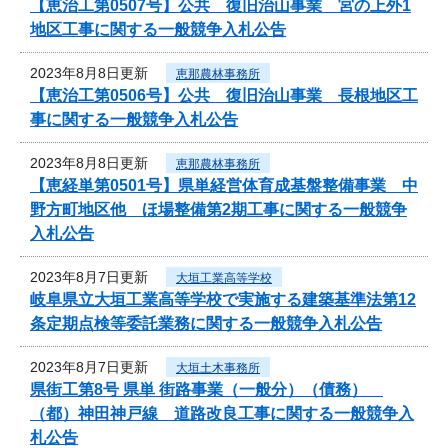
【恵治工第0507号】公共 復旧治山事業 宮の上外1
地区工事に関する一般競争入札公告
2023年8月8日更新
恵那農林事務所
【恵治工第0506号】公共 復旧治山事業 長根地区工
事に関する一般競争入札公告
2023年8月8日更新
恵那農林事務所
【恵経単第0501号】県単経営体育成基盤整備事業 中
野方町地区他 ほ場整備第2期工事に関する一般競争
入札公告
2023年8月7日更新
大垣工業高等学校
岐阜県立大垣工業高等学校で実施する建築基準法第12
条定期点検等委託業務に関する一般競争入札公告
2023年8月7日更新
大垣土木事務所
県街工第8号 県単 街路事業（一般分）（債務）
（都）神田神戸線 道路改良工事に関する一般競争入
札公告