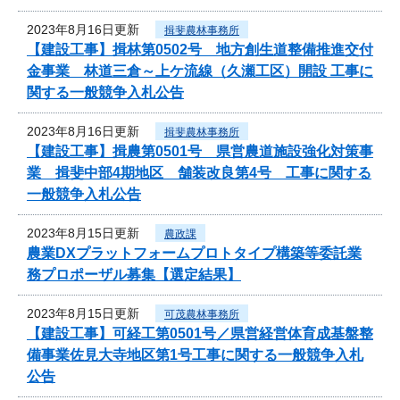
2023年8月16日更新
揖斐農林事務所
【建設工事】揖林第0502号 地方創生道整備推進交付
金事業 林道三倉～上ケ流線（久瀬工区）開設 工事に
関する一般競争入札公告
2023年8月16日更新
揖斐農林事務所
【建設工事】揖農第0501号 県営農道施設強化対策事
業 揖斐中部4期地区 舗装改良第4号 工事に関する
一般競争入札公告
2023年8月15日更新
農政課
農業DXプラットフォームプロトタイプ構築等委託業
務プロポーザル募集【選定結果】
2023年8月15日更新
可茂農林事務所
【建設工事】可経工第0501号／県営経営体育成基盤整
備事業佐見大寺地区第1号工事に関する一般競争入札
公告