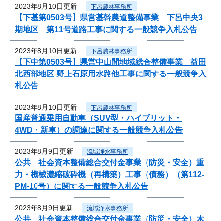
2023年8月10日更新
下呂農林事務所
【下基第0503号】県営基幹農道整備事業 下呂中央3
期地区 第11号道路工事に関する一般競争入札公告
2023年8月10日更新
下呂農林事務所
【下中第0503号】県営中山間地域総合整備事業 益田
北西部地区 野上石原用水路他工事に関する一般競争入
札公告
2023年8月10日更新
下呂農林事務所
国産普通乗用自動車（SUV型・ハイブリット・
4WD・新車）の調達に関する一般競争入札公告
2023年8月9日更新
流域浄水事務所
公共 社会資本整備総合交付金事業（防災・安全）重
力・機械濃縮破砕機（再構築）工事（債務）（第112-
PM-10号）に関する一般競争入札公告
2023年8月9日更新
流域浄水事務所
公共 社会資本整備総合交付金事業（防災・安全）木