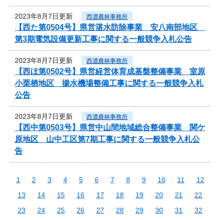
2023年8月7日更新
西濃農林事務所
【西た第0504号】県営湛水防除事業 安八南部地区
第3期電気設備更新工事に関する一般競争入札公告
2023年8月7日更新
西濃農林事務所
【西ほ第0502号】県営経営体育成基盤整備事業 室原
小栗栖地区 揚水機場整備工事に関する一般競争入札
公告
2023年8月7日更新
西濃農林事務所
【西中第0503号】県営中山間地域総合整備事業 関ケ
原地区 山中工区第7期工事に関する一般競争入札公
告
1
2
3
4
5
6
7
8
9
10
11
12
13
14
15
16
17
18
19
20
21
22
23
24
25
26
27
28
29
30
31
32