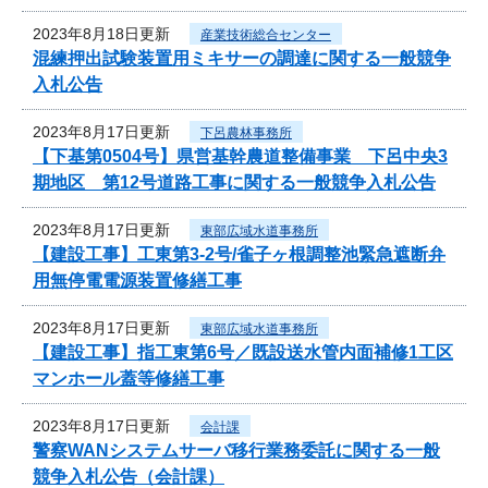
2023年8月18日更新
産業技術総合センター
混練押出試験装置用ミキサーの調達に関する一般競争
入札公告
2023年8月17日更新
下呂農林事務所
【下基第0504号】県営基幹農道整備事業 下呂中央3
期地区 第12号道路工事に関する一般競争入札公告
2023年8月17日更新
東部広域水道事務所
【建設工事】工東第3-2号/雀子ヶ根調整池緊急遮断弁
用無停電電源装置修繕工事
2023年8月17日更新
東部広域水道事務所
【建設工事】指工東第6号／既設送水管内面補修1工区
マンホール蓋等修繕工事
2023年8月17日更新
会計課
警察WANシステムサーバ移行業務委託に関する一般
競争入札公告（会計課）