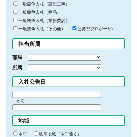
キ
一般競争入札（建設工事）
ー
一般競争入札（物品）
ワ
一般競争入札（業務委託）
ー
ド
一般競争入札（その他）
公募型プロポーザル
を
入
担当所属
力
部局
所属
入札公告日
期
から
間
期
の
間
始
地域
の
ま
終
り
わ
本庁
岐阜地域（本庁除く）