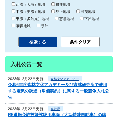
り
西濃（大垣）地域
揖斐地域
中濃（美濃）地域
郡上地域
可茂地域
東濃（多治見）地域
恵那地域
下呂地域
飛騨地域
県外
入札公告一覧
2023年12月22日更新
森林文化アカデミー
令和6年度森林文化アカデミー及び森林研究所で使用
する電気の調達（単価契約）に関する一般競争入札公
告
2023年12月22日更新
会計課
R5運転免許技能試験用車両（大型特殊自動車）の購