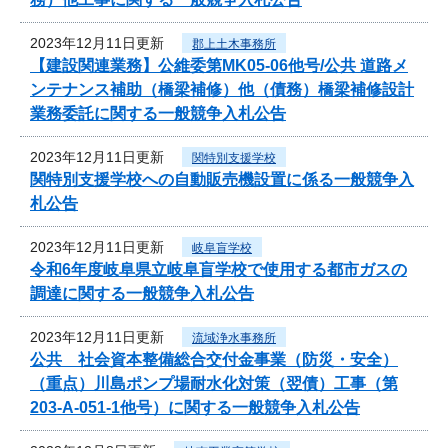
2023年12月11日更新
郡上土木事務所
【建設関連業務】公維委第MK05-06他号/公共 道路メ
ンテナンス補助（橋梁補修）他（債務）橋梁補修設計
業務委託に関する一般競争入札公告
2023年12月11日更新
関特別支援学校
関特別支援学校への自動販売機設置に係る一般競争入
札公告
2023年12月11日更新
岐阜盲学校
令和6年度岐阜県立岐阜盲学校で使用する都市ガスの
調達に関する一般競争入札公告
2023年12月11日更新
流域浄水事務所
公共 社会資本整備総合交付金事業（防災・安全）
（重点）川島ポンプ場耐水化対策（翌債）工事（第
203-A-051-1他号）に関する一般競争入札公告