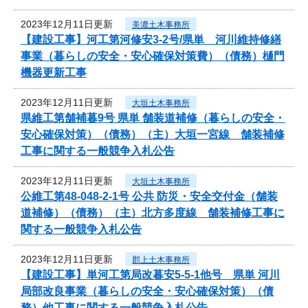
2023年12月11日更新
美濃土木事務所
【建設工事】河工第河修安3-2号/県単 河川維持修繕
事業（暮らしの安全・安心確保対策費）（債務）樋門
機器更新工事
2023年12月11日更新
大垣土木事務所
県維工第舗補暮9号 県単 舗装道補修（暮らしの安全・
安心確保対策）（債務）（主）大垣一宮線 舗装補修
工事に関する一般競争入札公告
2023年12月11日更新
大垣土木事務所
公維工第48-048-2-1号 公共 防災・安全交付金（舗装
道補修）（債務）（主）北方多度線 舗装補修工事に
関する一般競争入札公告
2023年12月11日更新
郡上土木事務所
【建設工事】単河工第局改暮安5-5-1他号 県単 河川
局部改良事業（暮らしの安全・安心確保対策）（債
務）他工事に関する一般競争入札公告