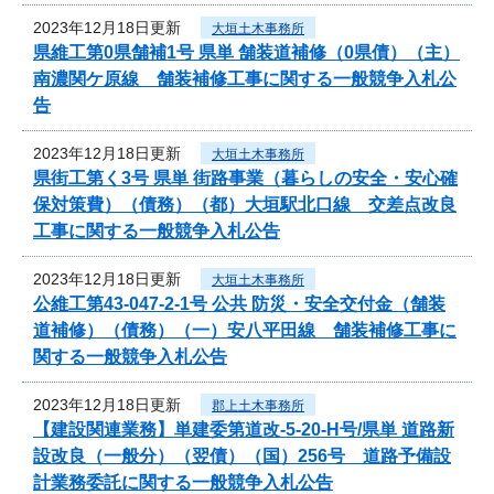
2023年12月18日更新
大垣土木事務所
県維工第0県舗補1号 県単 舗装道補修（0県債）（主）
南濃関ケ原線 舗装補修工事に関する一般競争入札公
告
2023年12月18日更新
大垣土木事務所
県街工第く3号 県単 街路事業（暮らしの安全・安心確
保対策費）（債務）（都）大垣駅北口線 交差点改良
工事に関する一般競争入札公告
2023年12月18日更新
大垣土木事務所
公維工第43-047-2-1号 公共 防災・安全交付金（舗装
道補修）（債務）（一）安八平田線 舗装補修工事に
関する一般競争入札公告
2023年12月18日更新
郡上土木事務所
【建設関連業務】単建委第道改-5-20-H号/県単 道路新
設改良（一般分）（翌債）（国）256号 道路予備設
計業務委託に関する一般競争入札公告