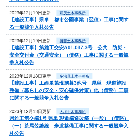
2023年12月19日更新
可茂土木事務所
【建設工事】県単 都市公園事業（翌債）工事に関す
る一般競争入札公告
2023年12月19日更新
揖斐土木事務所
【建設工事】第維工交安A01-037-3号 公共 防災・
安全交付金（交通安全）（債務）工事に関する一般競
争入札公告
2023年12月18日更新
多治見土木事務所
【建設工事】工維単第現施暮3他号 県単 現道施設
整備（暮らしの安全・安心確保対策）他（債務）工事
に関する一般競争入札公告
2023年12月18日更新
大垣土木事務所
県維工第交構1号 県単 現道構造改築（一般）（債務）
（一）荒尾笠縫線 歩道整備工事に関する一般競争入
札公告