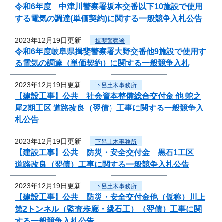
令和6年度 中津川警察署坂本交番以下10施設で使用
する電気の調達(単価契約)に関する一般競争入札公告
2023年12月19日更新
揖斐警察署
令和6年度岐阜県揖斐警察署大野交番他9施設で使用す
る電気の調達（単価契約）に関する一般競争入札
2023年12月19日更新
下呂土木事務所
【建設工事】公共 社会資本整備総合交付金 他 蛇之
尾2期工区 道路改良（翌債）工事に関する一般競争入
札公告
2023年12月19日更新
下呂土木事務所
【建設工事】公共 防災・安全交付金 黒石1工区
道路改良（翌債）工事に関する一般競争入札公告
2023年12月19日更新
下呂土木事務所
【建設工事】公共 防災・安全交付金他（仮称）川上
第2トンネル（監査歩廊・縁石工）（翌債）工事に関
する一般競争入札公告