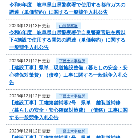
令和6年度 岐阜県山県警察署で使用する都市ガスの
調達（単価契約）に関する一般競争入札公告
2023年12月13日更新
山県警察署
令和6年度 岐阜県山県警察署伊自良警察官駐在所以
下4施設で使用する電気の調達（単価契約）に関する
一般競争入札公告
2023年12月12日更新
下呂土木事務所
【建設工事】県単 現道施設整備（暮らしの安全・安
心確保対策費）（債務）工事に関する一般競争入札公
告
2023年12月12日更新
下呂土木事務所
【建設工事】工維第舗補暮2号 県単 舗装道補修
（暮らしの安全・安心確保対策費）（債務）工事に関
する一般競争入札公告
2023年12月12日更新
下呂土木事務所
【建設工事】工維第舗補暮1号 県単 舗装道補修