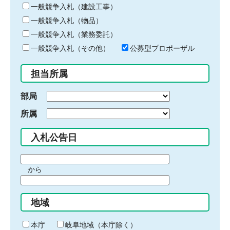
キ
一般競争入札（建設工事）
ー
一般競争入札（物品）
ワ
一般競争入札（業務委託）
ー
ド
一般競争入札（その他）
公募型プロポーザル
を
入
担当所属
力
部局
所属
入札公告日
期
から
間
期
の
間
始
地域
の
ま
終
り
わ
本庁
岐阜地域（本庁除く）