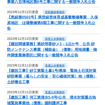
事業八百津地区第6号工事に関する一般競争入札公告
2023年12月12日更新
恵那農林事務所
【恵経第0503号】県営経営体育成基盤整備事業 久保
原地区 ほ場整備第8期工事に関する一般競争入札公
告
2023年12月12日更新
揖斐土木事務所
【建設関連業務】第砂用委砂メ3－1ほか号 公共 砂
防メンテナンス事業（補助金）（債務）用地測量・物
件調査業務委託に関する一般競争入札公告
2023年12月11日更新
美濃土木事務所
【建設工事】砂工第緊土暮1号/県単 緊急土石流対策
砂防事業（暮らしの安全・安心確保対策）他（債務）
土砂撤去工事
2023年12月11日更新
美濃土木事務所
【建設工事】河工第浸水5-9号/公共 浸水対策重点地
域緊急事業他（債務）掘削護岸工事