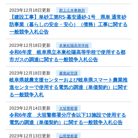
2023年12月18日更新
郡上土木事務所
【建設工事】単砂工第R5-暮安通砂-1号 県単 通常砂
防事業（暮らしの安全・安心）（債務）工事に関する
一般競争入札公告
2023年12月18日更新
本巣松陽高等学校
令和6年度 岐阜県立本巣松陽高等学校で使用する都
市ガスの調達に関する一般競争入札公告
2023年12月18日更新
農業経営課
岐阜県就農支援センターおよび岐阜県スマート農業推
進センターで使用する電気の調達（単価契約）に関す
る一般競争入札
2023年12月14日更新
大垣警察署
令和6年度 大垣警察署分庁舎以下13施設で使用する
電気の調達（単価契約）に関する一般競争入札公告
2023年12月13日更新
山県警察署