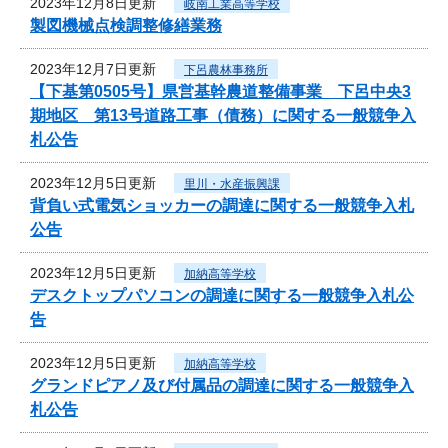
2023年12月8日更新
岐南工業高等学校
製図機械点検調整修繕業務
2023年12月7日更新
下呂農林事務所
【下基第0505号】県営基幹農道整備事業 下呂中央3
期地区 第13号道路工事（債務）に関する一般競争入
札公告
2023年12月5日更新
里川・水産振興課
背負い式電気ショッカーの調達に関する一般競争入札
公告
2023年12月5日更新
加納高等学校
デスクトップパソコンの調達に関する一般競争入札公
告
2023年12月5日更新
加納高等学校
グランドピアノ及び付属品の調達に関する一般競争入
札公告