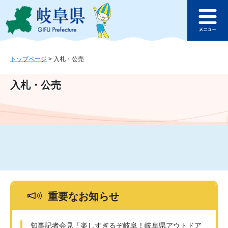
ペ
メ
このページの本文へ
ー
ニ
メ
ジ
ュ
ニ
の
ー
ュ
先
を
ー
頭
飛
トップページ
>
入札・公売
で
ば
す
し
入札・公売
。
て
本
文
へ
重要なお知らせ
知事記者会見「楽しすぎるぞ岐阜！岐阜県アウトドア