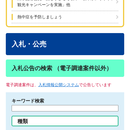
観光キャンペーンを実施」他
熱中症を予防しましょう
本
文
入札・公売
入札公告の検索 （電子調達案件以外）
電子調達案件は、
入札情報公開システム
で公告しています
キーワード検索
検
索
す
種類
る