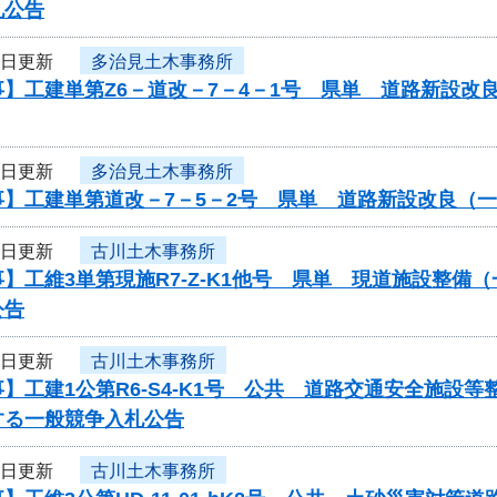
札公告
4日更新
多治見土木事務所
】工建単第Z6－道改－7－4－1号 県単 道路新設改
4日更新
多治見土木事務所
事】工建単第道改－7－5－2号 県単 道路新設改良（
4日更新
古川土木事務所
】工維3単第現施R7-Z-K1他号 県単 現道施設整
公告
4日更新
古川土木事務所
】工建1公第R6-S4-K1号 公共 道路交通安全施
する一般競争入札公告
4日更新
古川土木事務所