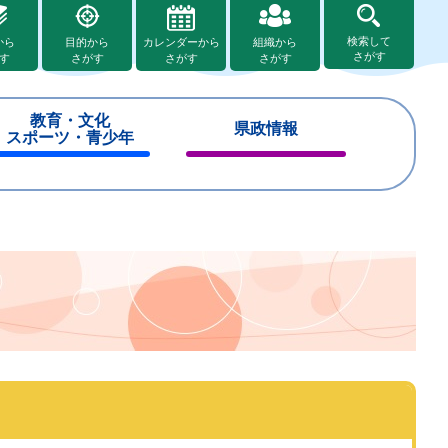
検索して
から
目的から
カレンダーから
組織から
さがす
す
さがす
さがす
さがす
教育・文化
県政情報
スポーツ・青少年
閉
閉
じ
じ
る
る