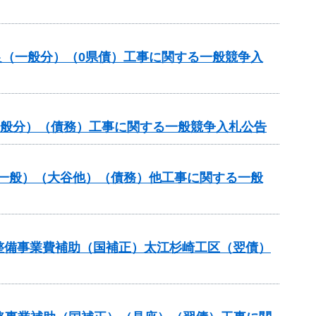
良（一般分）（0県債）工事に関する一般競争入
一般分）（債務）工事に関する一般競争入札公告
備（一般）（大谷他）（債務）他工事に関する一般
設等整備事業費補助（国補正）太江杉崎工区（翌債）