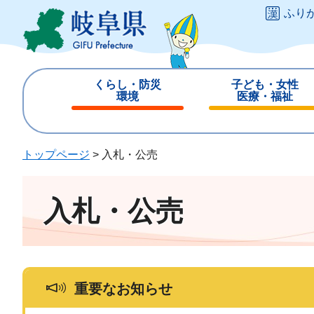
ペ
メ
ふり
ー
ニ
ジ
ュ
の
ー
先
を
くらし・防災
子ども・女性
頭
飛
環境
医療・福祉
で
ば
閉
閉
す
し
じ
じ
。
て
る
る
トップページ
>
入札・公売
本
文
へ
入札・公売
重要なお知らせ