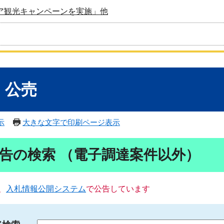
ア観光キャンペーンを実施」他
・公売
示
大きな文字で印刷ページ表示
告の検索 （電子調達案件以外）
、
入札情報公開システム
で公告しています