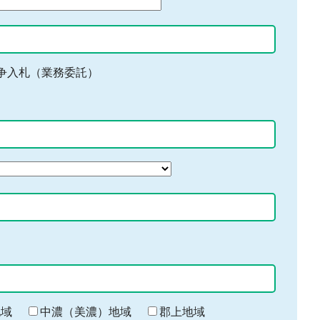
争入札（業務委託）
地域
中濃（美濃）地域
郡上地域