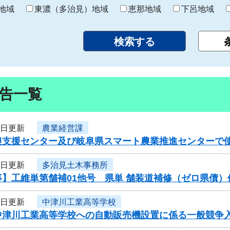
り
地域
東濃（多治見）地域
恵那地域
下呂地域
告一覧
5日更新
農業経営課
農支援センター及び岐阜県スマート農業推進センターで
5日更新
多治見土木事務所
事】工維単第舗補01他号 県単 舗装道補修（ゼロ県債
5日更新
中津川工業高等学校
中津川工業高等学校への自動販売機設置に係る一般競争