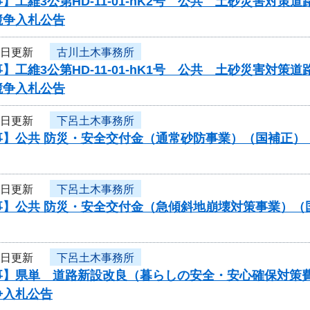
】工維3公第HD-11-01-hK2号 公共 土砂災害対
競争入札公告
4日更新
古川土木事務所
】工維3公第HD-11-01-hK1号 公共 土砂災害対
競争入札公告
4日更新
下呂土木事務所
事】公共 防災・安全交付金（通常砂防事業）（国補正）
4日更新
下呂土木事務所
事】公共 防災・安全交付金（急傾斜地崩壊対策事業）（
4日更新
下呂土木事務所
事】県単 道路新設改良（暮らしの安全・安心確保対策
争入札公告