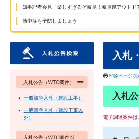
知事記者会見「楽しすぎるぞ岐阜！岐阜県アウトド
熱中症を予防しましょう
本
入札
文
印刷ページ表
入札公告（WTO案件）
入札公
一般競争入札（建設工事）
一般競争入札（建設工事以
電子調達案件は
外）
入札公告（WTO案件以