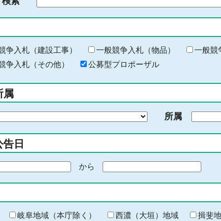
ド検索
検
索
す
る
キ
競争入札（建設工事）
一般競争入札（物品）
一般競
ー
競争入札（その他）
公募型プロポーザル
ワ
ー
所属
ド
を
所属
入
力
公告日
から
期
間
の
終
わ
岐阜地域（本庁除く）
西濃（大垣）地域
揖斐