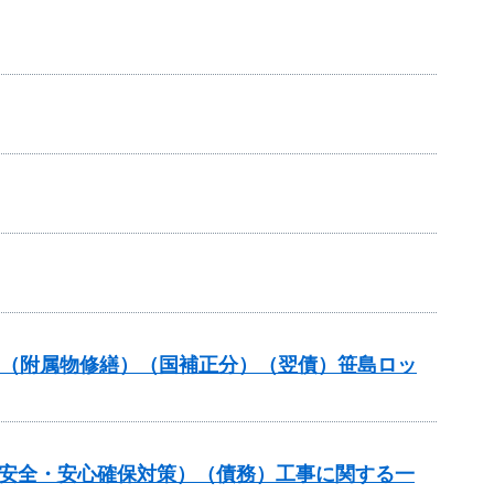
補助（附属物修繕）（国補正分）（翌債）笹島ロッ
の安全・安心確保対策）（債務）工事に関する一