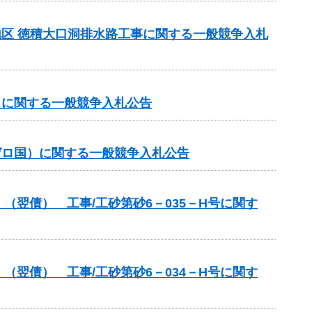
洞地区 徳積大口洞排水路工事に関する一般競争入札
国）に関する一般競争入札公告
（ゼロ国）に関する一般競争入札公告
翌債） 工事/工砂第砂6－035－H号に関す
翌債） 工事/工砂第砂6－034－H号に関す