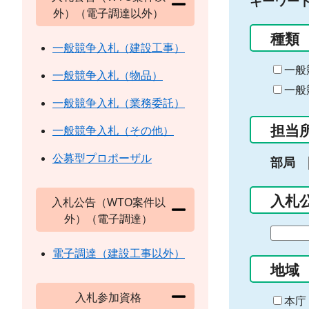
キーワー
外）（電子調達以外）
種類
一般競争入札（建設工事）
一般
一般競争入札（物品）
一般
一般競争入札（業務委託）
担当
一般競争入札（その他）
公募型プロポーザル
部局
入札
入札公告（WTO案件以
外）（電子調達）
期
間
電子調達（建設工事以外）
の
地域
始
入札参加資格
ま
本庁