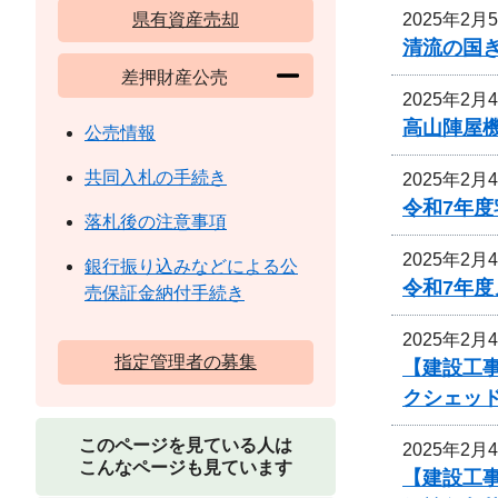
2025年2月
県有資産売却
清流の国
差押財産公売
2025年2月
高山陣屋
公売情報
共同入札の手続き
2025年2月
令和7年
落札後の注意事項
2025年2月
銀行振り込みなどによる公
令和7年
売保証金納付手続き
2025年2月
指定管理者の募集
【建設工事
クシェッ
このページを見ている人は
2025年2月
こんなページも見ています
【建設工