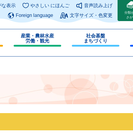
このページの本文へ
がな表示
やさしい にほんご
音声読み上げ
分類
Foreign language
文字サイズ・色変更
さが
産業・農林水産
社会基盤
労働・観光
まちづくり
閉
閉
じ
じ
る
る