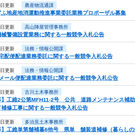
5日更新
農産物流通課
ぎふ地産地消運動推進事業委託業務プロポーザル募集
4日更新
高山陣屋管理事務所
機械警備設置業務に関する一般競争入札公告
4日更新
法務・情報公開課
度宅配便配達業務委託に関する一般競争入札公告
4日更新
法務・情報公開課
度メール便配達業務委託に関する一般競争入札公告
4日更新
古川土木事務所
】工維2公第MFH11-2号 公共 道路メンテナンス
ド補修工事に関する一般競争入札公告
4日更新
多治見土木事務所
事】工維単第舗補暮6他号 県単 舗装道補修（暮らし