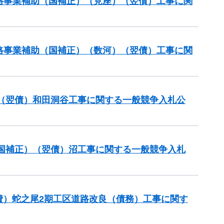
策道路事業補助（国補正）（見座）（翌債）工事に関
策道路事業補助（国補正）（数河）（翌債）工事に関
（翌債）和田洞谷工事に関する一般競争入札公
国補正）（翌債）沼工事に関する一般競争入札
費）蛇之尾2期工区道路改良（債務）工事に関す