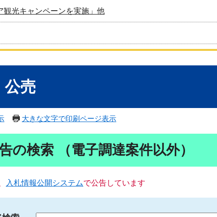
ア観光キャンペーンを実施」他
・公売
示
大きな文字で印刷ページ表示
告の検索 （電子調達案件以外）
、
入札情報公開システム
で公告しています