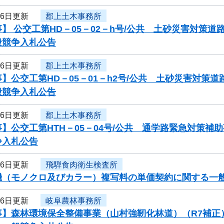
16日更新
郡上土木事務所
】 公交工第HD－05－02－h号/公共 土砂災害対策
般競争入札公告
16日更新
郡上土木事務所
】公交工第HD－05－01－h2号/公共 土砂災害対
般競争入札公告
16日更新
郡上土木事務所
】公交工第HTH－05－04号/公共 通学路緊急対策
争入札公告
16日更新
飛騨食肉衛生検査所
機（モノクロ及びカラー）複写料の単価契約に関する一
16日更新
岐阜農林事務所
事】森林環境保全整備事業（山村強靭化林道）（R7補正