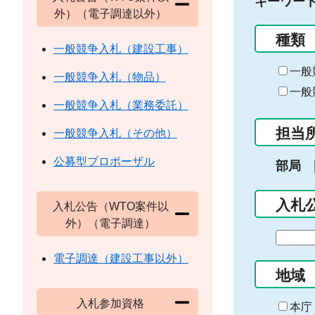
キーワー
外）（電子調達以外）
種類
一般競争入札（建設工事）
一般
一般競争入札（物品）
一般
一般競争入札（業務委託）
担当
一般競争入札（その他）
公募型プロポーザル
部局
入札
入札公告（WTO案件以
外）（電子調達）
期
間
電子調達（建設工事以外）
の
地域
始
入札参加資格
ま
本庁