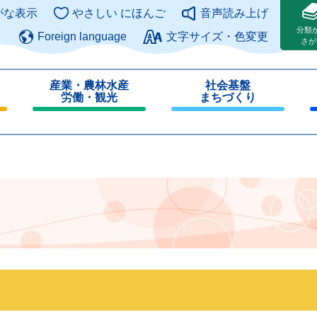
このページの本文へ
がな表示
やさしい にほんご
音声読み上げ
分類
Foreign language
文字サイズ・色変更
さが
産業・農林水産
社会基盤
労働・観光
まちづくり
閉
閉
じ
じ
る
る