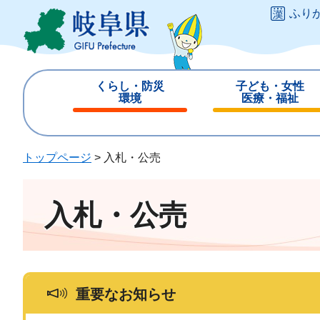
ペ
メ
ふり
ー
ニ
ジ
ュ
の
ー
先
を
くらし・防災
子ども・女性
頭
飛
環境
医療・福祉
で
ば
閉
閉
す
し
じ
じ
。
て
る
る
トップページ
>
入札・公売
本
文
へ
入札・公売
重要なお知らせ