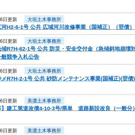
16日更新
大垣土木事務所
河H2-6-1号 公共 広域河川改修事業（国補正）（翌
16日更新
大垣土木事務所
傾R7H-62-1号 公共 防災・安全交付金（急傾斜地
一般競争入札公告
16日更新
大垣土木事務所
メR7H-2-1号 公共 砂防メンテナンス事業(国補正)
16日更新
美濃土木事務所
】建工第道改債4-10-3号/県単 道路新設改良（一般
16日更新
美濃土木事務所