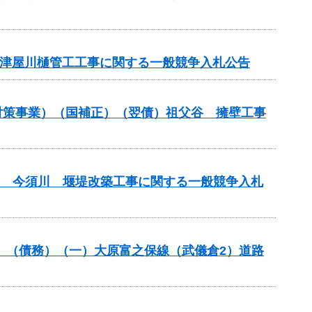
債）津屋川樋管工工事に関する一般競争入札公告
崩壊対策事業）（国補正）（翌債）祖父谷 擁壁工事
(翌債) 今須川 堰堤改築工事に関する一般競争入札
分）（債務）（一）大原富之保線（武儀倉2）道路