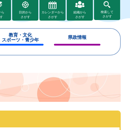
検索して
から
目的から
カレンダーから
組織から
さがす
す
さがす
さがす
さがす
教育・文化
県政情報
スポーツ・青少年
閉
閉
じ
じ
る
る