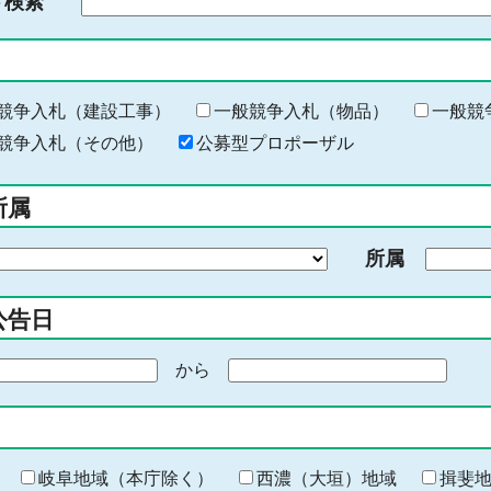
ド検索
検
索
す
る
キ
競争入札（建設工事）
一般競争入札（物品）
一般競
ー
競争入札（その他）
公募型プロポーザル
ワ
ー
所属
ド
を
所属
入
力
公告日
から
期
間
の
終
わ
岐阜地域（本庁除く）
西濃（大垣）地域
揖斐