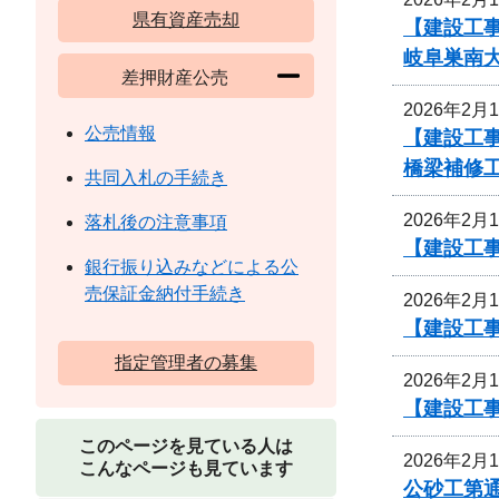
県有資産売却
【建設工事
岐阜巣南
差押財産公売
2026年2月
公売情報
【建設工事
橋梁補修
共同入札の手続き
2026年2月
落札後の注意事項
【建設工事
銀行振り込みなどによる公
売保証金納付手続き
2026年2月
【建設工
指定管理者の募集
2026年2月
【建設工事
このページを見ている人は
2026年2月
こんなページも見ています
公砂工第通