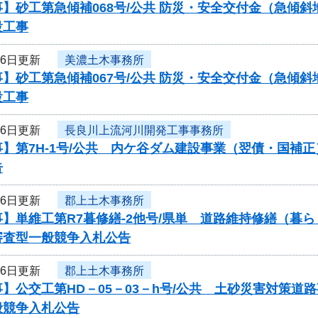
】砂工第急傾補068号/公共 防災・安全交付金（急傾斜
設工事
16日更新
美濃土木事務所
】砂工第急傾補067号/公共 防災・安全交付金（急傾斜
設工事
16日更新
長良川上流河川開発工事事務所
】第7H-1号/公共 内ケ谷ダム建設事業（翌債・国補
告
16日更新
郡上土木事務所
】単維工第R7暮修繕-2他号/県単 道路維持修繕（暮
審査型一般競争入札公告
16日更新
郡上土木事務所
】公交工第HD－05－03－h号/公共 土砂災害対策
般競争入札公告