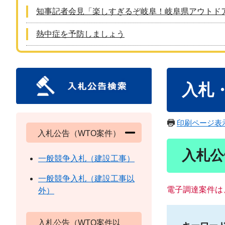
知事記者会見「楽しすぎるぞ岐阜！岐阜県アウトド
熱中症を予防しましょう
本
入札
文
印刷ページ表
入札公告（WTO案件）
入札公
一般競争入札（建設工事）
一般競争入札（建設工事以
電子調達案件は
外）
入札公告（WTO案件以