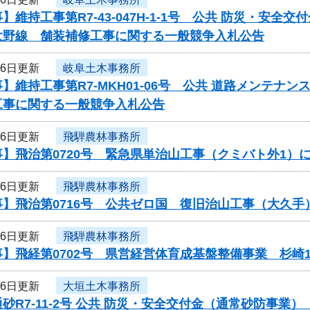
】維持工事第R7-43-047H-1-1号 公共 防災・安
大野線 舗装補修工事に関する一般競争入札公告
16日更新
岐阜土木事務所
】維持工事第R7-MKH01-06号 公共 道路メンテ
工事に関する一般競争入札公告
16日更新
飛騨農林事務所
】飛治第0720号 緊急県単治山工事（クミバト外1）
16日更新
飛騨農林事務所
事】飛治第0716号 公共ゼロ国 復旧治山工事（大久
16日更新
飛騨農林事務所
】飛経第0702号 県営経営体育成基盤整備事業 杉崎
16日更新
大垣土木事務所
砂R7-11-2号 公共 防災・安全交付金（通常砂防事