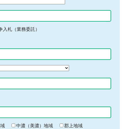
争入札（業務委託）
地域
中濃（美濃）地域
郡上地域