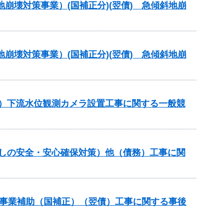
地崩壊対策事業）(国補正分)(翌債) 急傾斜地崩
地崩壊対策事業）(国補正分)(翌債) 急傾斜地崩
正）下流水位観測カメラ設置工事に関する一般競
らしの安全・安心確保対策）他（債務）工事に関
道路事業補助（国補正）（翌債）工事に関する事後