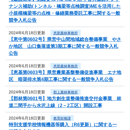
ナンス補助(トンネル・橋梁等点検調査)MEを活用した
小規模橋梁等の点検・修繕業務委託工事に関する一般
競争入札公告
2024年6月18日更新
恵那農林事務所
【恵中第0602号】県営中山間地域総合整備事業 やさ
か地区 山口集落道第3期工事に関する一般競争入札
公告
2024年6月18日更新
恵那農林事務所
【恵基第0603号】県営農業基盤整備促進事業 エナ地
区 暗渠排水第4期工事に関する一般競争入札公告
2024年6月18日更新
郡上農林事務所
【郡林第0601号】地方創生道整備推進交付金事業 林
道二間手から水沢上線（2－2工区）開設工事
2024年6月18日更新
教育財務課
特別支援学校情報機器等購入（R6更新）に関する一