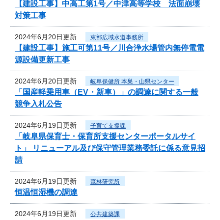
【建設工事】中高工第1号／中津高等学校 法面崩壊
対策工事
2024年6月20日更新
東部広域水道事務所
【建設工事】施工可第11号／川合浄水場管内無停電電
源設備更新工事
2024年6月20日更新
岐阜保健所 本巣・山県センター
「国産軽乗用車（EV・新車）」の調達に関する一般
競争入札公告
2024年6月19日更新
子育て支援課
「岐阜県保育士・保育所支援センターポータルサイ
ト」 リニューアル及び保守管理業務委託に係る意見招
請
2024年6月19日更新
森林研究所
恒温恒湿機の調達
2024年6月19日更新
公共建築課