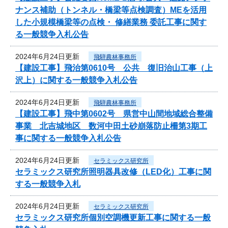
ナンス補助（トンネル・橋梁等点検調査）MEを活用
した小規模橋梁等の点検・ 修繕業務 委託工事に関す
る一般競争入札公告
2024年6月24日更新
飛騨農林事務所
【建設工事】飛治第0610号 公共 復旧治山工事（上
沢上）に関する一般競争入札公告
2024年6月24日更新
飛騨農林事務所
【建設工事】飛中第0602号 県営中山間地域総合整備
事業 北吉城地区 数河中田土砂崩落防止柵第3期工
事に関する一般競争入札公告
2024年6月24日更新
セラミックス研究所
セラミックス研究所照明器具改修（LED化）工事に関
する一般競争入札
2024年6月24日更新
セラミックス研究所
セラミックス研究所個別空調機更新工事に関する一般