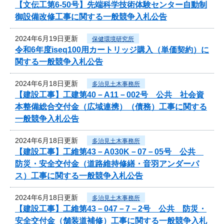
【文伝工第6-50号】先端科学技術体験センター自動制
御設備改修工事に関する一般競争入札公告
2024年6月19日更新
保健環境研究所
令和6年度iseq100用カートリッジ購入（単価契約）に
関する一般競争入札公告
2024年6月18日更新
多治見土木事務所
【建設工事】工建第40－A11－002号 公共 社会資
本整備総合交付金（広域連携）（債務）工事に関する
一般競争入札公告
2024年6月18日更新
多治見土木事務所
【建設工事】工維第43－A030K－07－05号 公共
防災・安全交付金（道路維持修繕・音羽アンダーパ
ス）工事に関する一般競争入札公告
2024年6月18日更新
多治見土木事務所
【建設工事】工維第43－047－7－2号 公共 防災・
安全交付金（舗装道補修）工事に関する一般競争入札