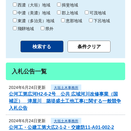
り
西濃（大垣）地域
揖斐地域
中濃（美濃）地域
郡上地域
可茂地域
東濃（多治見）地域
恵那地域
下呂地域
飛騨地域
県外
入札公告一覧
2024年6月24日更新
大垣土木事務所
公河工第広河H2-6-2号 公共 広域河川改修事業（国
補正） 津屋川 築堤盛土工他工事に関する一般競争
入札公告
2024年6月24日更新
大垣土木事務所
公河工・公建工第大広2-1-2・交建防11-A01-002-2