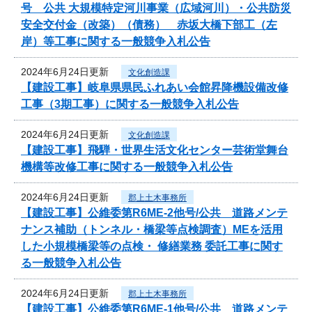
号 公共 大規模特定河川事業（広域河川）・公共防災
安全交付金（改築）（債務） 赤坂大橋下部工（左
岸）等工事に関する一般競争入札公告
2024年6月24日更新
文化創造課
【建設工事】岐阜県県民ふれあい会館昇降機設備改修
工事（3期工事）に関する一般競争入札公告
2024年6月24日更新
文化創造課
【建設工事】飛騨・世界生活文化センター芸術堂舞台
機構等改修工事に関する一般競争入札公告
2024年6月24日更新
郡上土木事務所
【建設工事】公維委第R6ME-2他号/公共 道路メンテ
ナンス補助（トンネル・橋梁等点検調査）MEを活用
した小規模橋梁等の点検・ 修繕業務 委託工事に関す
る一般競争入札公告
2024年6月24日更新
郡上土木事務所
【建設工事】公維委第R6ME-1他号/公共 道路メンテ