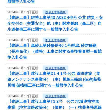
般競争入札公告
2024年6月17日更新
岐阜土木事務所
【建設工事】維持工事第43-A032-4他号 公共 防災・安
全交付金（交通安全）他（主）関本巣線（森工区）自
歩道整備工事に関する一般競争入札公告
2024年6月17日更新
郡上土木事務所
【建設工事】単砂工第砂修長R6-1号/県単 砂防修繕
（長寿命化）（債務）工事に関する事後審査型一般競
争入札公告
2024年6月17日更新
岐阜土木事務所
【建設工事】建設工事第D1-4-1号 公共 道路改築（道
路メンテナンス事業分）（主）川島三輪線 (仮称)新藍
川橋 仮桟橋工事に関する一般競争入札公告
2024年6月17日更新
岐阜土木事務所
【建設工事】建設工事第T1-3号 公共 地域連携推進
事業（地方道路改築分）（債務）（一）扶桑各務原線