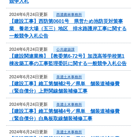
競争入札
2024年6月24日更新
西濃農林事務所
【建設工事】西防第0601号 県営ため池防災対策事
業 養老大場（五三）地区 排水路護岸工事に関する
一般競争入札公告
2024年6月24日更新
公共建築課
【建設関連業務】【教委第6-72号】加茂高等学校第1
棟改築工事の工事監理委託に関する一般競争入札公告
2024年6月24日更新
美濃土木事務所
【建設工事】維工第舗補2号／県単 舗装道補修費
（緊自債分）上野関線舗装補修工事
2024年6月24日更新
美濃土木事務所
【建設工事】維工第舗補4号／県単 舗装道補修費
（緊自債分）白鳥板取線舗装補修工事
2024年6月24日更新
美濃土木事務所