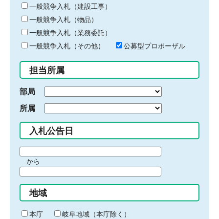
キ
一般競争入札（建設工事）
ー
一般競争入札（物品）
ワ
一般競争入札（業務委託）
ー
ド
一般競争入札（その他）
公募型プロポーザル
を
入
担当所属
力
部局
所属
入札公告日
期
から
間
期
の
間
始
地域
の
ま
終
り
わ
本庁
岐阜地域（本庁除く）