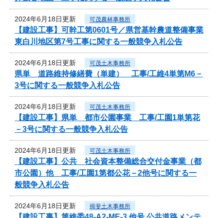
2024年6月18日更新
可茂農林事務所
【建設工事】可幹工第0601号／県営基幹農道整備事業
東白川地区第7号工事に関する一般競争入札公告
2024年6月18日更新
可茂土木事務所
県単 道路維持修繕費（単建） 工事/工維4単第M6－
3号に関する一般競争入札公告
2024年6月18日更新
可茂土木事務所
【建設工事】県単 都市公園事業 工事/工園1単第花
－3号に関する一般競争入札公告
2024年6月18日更新
可茂土木事務所
【建設工事】公共 社会資本整備総合交付金事業（都
市公園）他 工事/工園1第都公花－2他号に関する一
般競争入札公告
2024年6月18日更新
揖斐土木事務所
【建設工事】第維委48-A2-ME-3 他号 公共道路メンテ