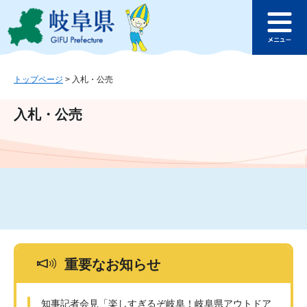
ペ
メ
このページの本文へ
ー
ニ
メ
ジ
ュ
ニ
の
ー
ュ
先
を
ー
頭
飛
トップページ
>
入札・公売
で
ば
す
し
入札・公売
。
て
本
文
へ
重要なお知らせ
知事記者会見「楽しすぎるぞ岐阜！岐阜県アウトドア