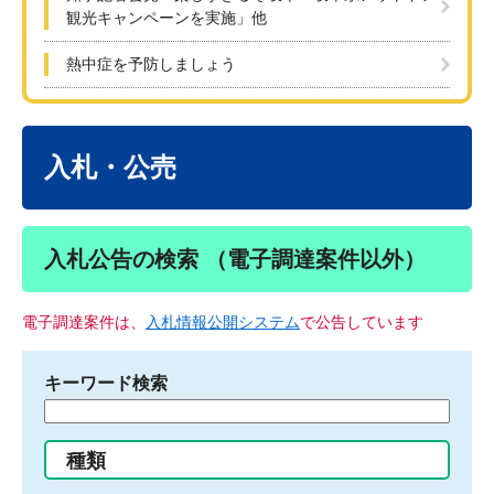
観光キャンペーンを実施」他
熱中症を予防しましょう
本
文
入札・公売
入札公告の検索 （電子調達案件以外）
電子調達案件は、
入札情報公開システム
で公告しています
キーワード検索
検
索
す
種類
る