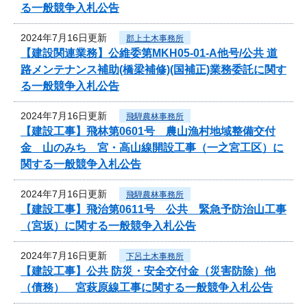
る一般競争入札公告
2024年7月16日更新
郡上土木事務所
【建設関連業務】公維委第MKH05-01-A他号/公共 道
路メンテナンス補助(橋梁補修)(国補正)業務委託に関す
る一般競争入札公告
2024年7月16日更新
飛騨農林事務所
【建設工事】飛林第0601号 農山漁村地域整備交付
金 山のみち 宮・高山線開設工事（一之宮工区）に
関する一般競争入札公告
2024年7月16日更新
飛騨農林事務所
【建設工事】飛治第0611号 公共 緊急予防治山工事
（宮坂）に関する一般競争入札公告
2024年7月16日更新
下呂土木事務所
【建設工事】公共 防災・安全交付金（災害防除）他
（債務） 宮萩原線工事に関する一般競争入札公告