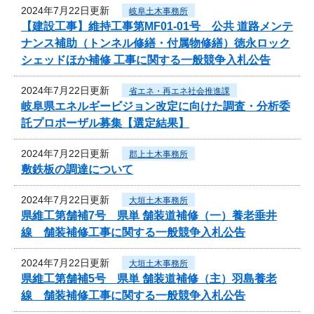
2024年7月22日更新
岐阜土木事務所
【建設工事】維持工事第MF01-01号 公共 道路メンテ
ナンス補助（トンネル修繕・付属物修繕）徳永ロック
シェッドほか補修 工事に関する一般競争入札公告
2024年7月22日更新
省エネ・再エネ社会推進課
岐阜県エネルギービジョン改定に向けた調査・分析委
託プロポーザル募集【選定結果】
2024年7月22日更新
郡上土木事務所
敷鉄板の調達について
2024年7月22日更新
大垣土木事務所
県維工第舗補7号 県単 舗装道補修（一）養老垂井
線 舗装補修工事に関する一般競争入札公告
2024年7月22日更新
大垣土木事務所
県維工第舗補5号 県単 舗装道補修（主）羽島養老
線 舗装補修工事に関する一般競争入札公告