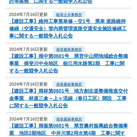
討等業務 に関する一般競争入札公告
2024年7月16日更新
岐阜土木事務所
【建設工事】維持工事第単修－交1号 県単 道路維持
修繕（交通安全）管内県管理道路交通安全施設修繕工
事に関する一般競争入札公告
2024年7月16日更新
揖斐農林事務所
【建設工事】揖中第0601号 県営中山間地域総合整備
事業 揖斐川中央地区 栃江用水路第2期 工事に関
する一般競争入札公告
2024年7月16日更新
揖斐農林事務所
【建設工事】揖林第0601号 地方創生道整備推進交付
金事業 林道三倉～上ヶ流線（春日工区）開設 工事
に関する一般競争入札公告
2024年7月16日更新
揖斐農林事務所
【建設工事】揖振第0601号 県営農村振興総合整備事
業 池田2期地区 中井川第2用水第4期 工事に関す