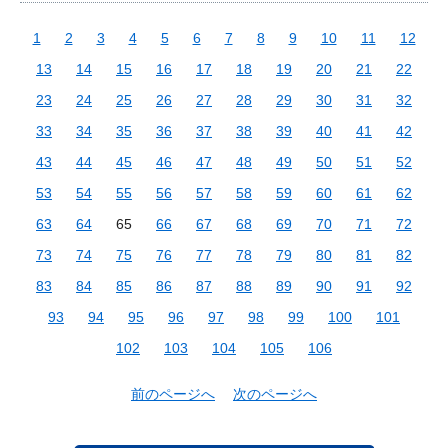
1
2
3
4
5
6
7
8
9
10
11
12
13
14
15
16
17
18
19
20
21
22
23
24
25
26
27
28
29
30
31
32
33
34
35
36
37
38
39
40
41
42
43
44
45
46
47
48
49
50
51
52
53
54
55
56
57
58
59
60
61
62
63
64
65
66
67
68
69
70
71
72
73
74
75
76
77
78
79
80
81
82
83
84
85
86
87
88
89
90
91
92
93
94
95
96
97
98
99
100
101
102
103
104
105
106
前のページへ
次のページへ