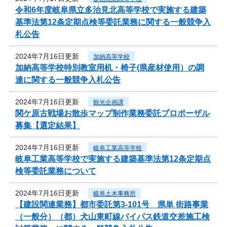
令和6年度岐阜県立多治見北高等学校で実施する建築
基準法第12条定期点検等委託業務に関する一般競争入
札公告
2024年7月16日更新
加納高等学校
加納高等学校特別教室用机・椅子(県産材使用）の調
達に関する一般競争入札公告
2024年7月16日更新
観光企画課
関ケ原古戦場お散歩マップ制作業務委託プロポーザル
募集【選定結果】
2024年7月16日更新
岐阜工業高等学校
岐阜工業高等学校で実施する建築基準法第12条定期点
検等委託業務について
2024年7月16日更新
岐阜土木事務所
【建設関連業務】都市委託第3-101号 県単 街路事業
（一般分）（都）犬山東町線バイパス鉄道交差施工検