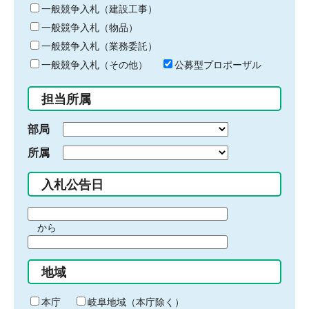
キ
一般競争入札（建設工事）
ー
一般競争入札（物品）
ワ
一般競争入札（業務委託）
ー
ド
一般競争入札（その他）
公募型プロポーザル
を
入
担当所属
力
部局
所属
入札公告日
期
から
間
期
の
間
始
地域
の
ま
終
り
わ
本庁
岐阜地域（本庁除く）