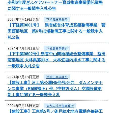
令和6年度ぎふケアパートナー育成推進事業委託業務
に関する一般競争入札公告
2024年7月19日更新
下呂農林事務所
【下経第0601号】 県営経営体育成基盤整備事業 菅
田西部地区 第6号ほ場整備工事に関する一般競争入
札公告
2024年7月19日更新
下呂農林事務所
【下中第0602号】県営中山間地域総合整備事業 益田
南部地区 大林集落排水、大林笠垣内排水工事に関する
一般競争入札公告
2024年7月18日更新
恵那土木事務所
【建設工事】河工第公堰H5他号/公共 ダムメンテナ
ンス事業（R5国補正）他（中野方ダム）空調設備更
新工事に関する一般競争入札
2024年7月18日更新
東部広域水道事務所
【建設工事】工東第5号／釜戸給水地点電動弁修繕工