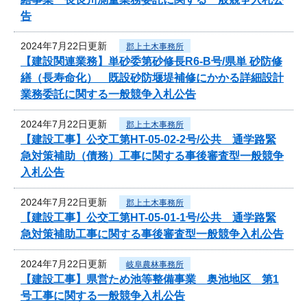
告
2024年7月22日更新
郡上土木事務所
【建設関連業務】単砂委第砂修長R6-B号/県単 砂防修
繕（長寿命化） 既設砂防堰堤補修にかかる詳細設計
業務委託に関する一般競争入札公告
2024年7月22日更新
郡上土木事務所
【建設工事】公交工第HT-05-02-2号/公共 通学路緊
急対策補助（債務）工事に関する事後審査型一般競争
入札公告
2024年7月22日更新
郡上土木事務所
【建設工事】公交工第HT-05-01-1号/公共 通学路緊
急対策補助工事に関する事後審査型一般競争入札公告
2024年7月22日更新
岐阜農林事務所
【建設工事】県営ため池等整備事業 奥池地区 第1
号工事に関する一般競争入札公告