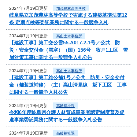
2024年7月19日更新
加茂農林高等学校
岐阜県立加茂農林高等学校で実施する建築基準法第12
条 定期点検等委託業務に関する一般競争入札
2024年7月19日更新
高山土木事務所
【建設工事】第工交公雪55-A017-2-1号／公共 防
災・安全交付金（雪寒）（国）156号 牧戸1工区 雪
崩対策工事に関する一般競争入札公告
2024年7月19日更新
高山土木事務所
【建設工事】第工維公舗1号／公共 防災・安全交付
金（舗装道補修）（主）高山清見線 坂下工区 工事
に関する一般競争入札公告
2024年7月19日更新
高齢福祉課
令和6年度岐阜県介護人材育成事業者認定制度普及促
進事業委託業務に関する一般競争入札公告
2024年7月19日更新
高齢福祉課