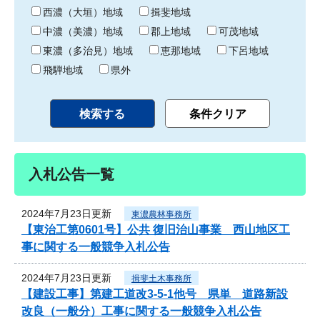
り
西濃（大垣）地域
揖斐地域
中濃（美濃）地域
郡上地域
可茂地域
東濃（多治見）地域
恵那地域
下呂地域
飛騨地域
県外
入札公告一覧
2024年7月23日更新
東濃農林事務所
【東治工第0601号】公共 復旧治山事業 西山地区工
事に関する一般競争入札公告
2024年7月23日更新
揖斐土木事務所
【建設工事】第建工道改3-5-1他号 県単 道路新設
改良（一般分）工事に関する一般競争入札公告