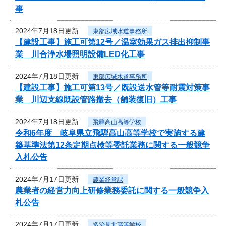
事
2024年7月18日更新
東部広域水道事務所
【建設工事】施工可第12号／温室効果ガス排出抑制事
業 川合浄水場照明設備LED化工事
2024年7月18日更新
東部広域水道事務所
【建設工事】施工可第13号／既設送水管等耐震対策事
業 川辺支線既設管路撤去（舗装復旧）工事
2024年7月18日更新
飛騨高山高等学校
令和6年度 岐阜県立飛騨高山高等学校で実施する建
築基準法第12条定期点検等委託業務に関する一般競争
入札公告
2024年7月17日更新
農業経営課
農業者の経営力向上研修業務委託に関する一般競争入
札公告
2024年7月17日更新
多治見北高等学校