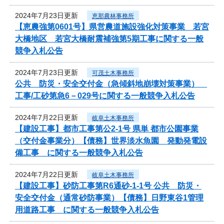
2024年7月23日更新
恵那農林事務所
【恵農強第0601号】県営農道施設強化対策事業 若宮
大橋地区 若宮大橋耐震補強第5期工事に関する一般
競争入札公告
2024年7月23日更新
可茂土木事務所
公共 防災・安全交付金（急傾斜地崩壊対策事業）
工事/工砂第急6－029号に関する一般競争入札公告
2024年7月22日更新
岐阜土木事務所
【建設工事】都市工事第公2-1号 県単 都市公園事業
（交付金事業分）【債務】世界淡水魚園 発動発電設
備工事 に関する一般競争入札公告
2024年7月22日更新
岐阜土木事務所
【建設工事】砂防工事第R6通砂-1-1号 公共 防災・
安全交付金（通常砂防事業）【債務】日野東谷1管理
用道路工事 に関する一般競争入札公告