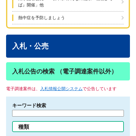
ば』開催」他
熱中症を予防しましょう
本
文
入札・公売
入札公告の検索 （電子調達案件以外）
電子調達案件は、
入札情報公開システム
で公告しています
キーワード検索
検
索
す
種類
る