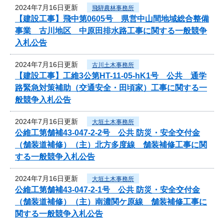
2024年7月16日更新
飛騨農林事務所
【建設工事】飛中第0605号 県営中山間地域総合整備
事業 古川地区 中原田排水路工事に関する一般競争
入札公告
2024年7月16日更新
古川土木事務所
【建設工事】工維3公第HT-11-05-hK1号 公共 通学
路緊急対策補助（交通安全・田頃家）工事に関する一
般競争入札公告
2024年7月16日更新
大垣土木事務所
公維工第舗補43-047-2-2号 公共 防災・安全交付金
（舗装道補修）（主）北方多度線 舗装補修工事に関
する一般競争入札公告
2024年7月16日更新
大垣土木事務所
公維工第舗補43-047-2-1号 公共 防災・安全交付金
（舗装道補修）（主）南濃関ケ原線 舗装補修工事に
関する一般競争入札公告