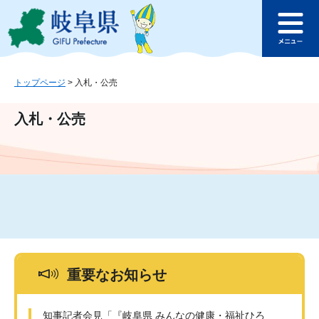
ペ
メ
このページの本文へ
ー
ニ
メ
ジ
ュ
ニ
の
ー
ュ
先
を
ー
頭
飛
トップページ
>
入札・公売
で
ば
す
し
入札・公売
。
て
本
文
へ
重要なお知らせ
知事記者会見「『岐阜県 みんなの健康・福祉ひろ