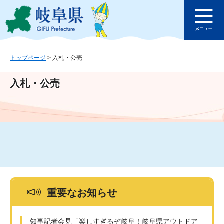
ペ
メ
このページの本文へ
ー
ニ
メ
ジ
ュ
ニ
の
ー
ュ
先
を
ー
頭
飛
トップページ
>
入札・公売
で
ば
す
し
入札・公売
。
て
本
文
へ
重要なお知らせ
知事記者会見「楽しすぎるぞ岐阜！岐阜県アウトドア