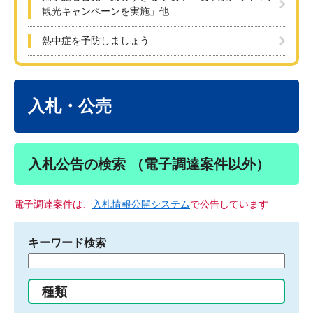
観光キャンペーンを実施」他
熱中症を予防しましょう
本
文
入札・公売
入札公告の検索 （電子調達案件以外）
電子調達案件は、
入札情報公開システム
で公告しています
キーワード検索
検
索
す
種類
る