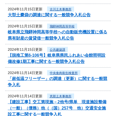
2024年11月15日更新
古川土木事務所
大型土嚢袋の調達に関する一般競争入札公告
2024年11月15日更新
飛騨神岡高等学校
岐阜県立飛騨神岡高等学校への自動販売機設置に係る
県有財産の賃貸借一般競争入札公告
2024年11月15日更新
公共建築課
【脱推工第6-106号】岐阜県県民ふれあい会館照明設
備改修1期工事に関する一般競争入札公告
2024年11月14日更新
中央食肉衛生検査所
「超低温フリーザー」の調達（更新）に関する一般競
争入札
2024年11月14日更新
恵那土木事務所
【建設工事】交工第現施－2他号/県単 現道施設整備
（一般）（債務）他（（国）257号 他）交通安全施
設工事に関する一般競争入札