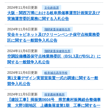
2024年11月6日更新
文化創造課
大阪・関西万博における岐阜県催事運営計画策定及び
実施運営委託業務に関する入札公告
2024年11月6日更新
飛騨家畜保健衛生所
安全キャビネット及びクリーンベンチ保守点検業務委
託に関する一般競争入札公告
2024年11月6日更新
飛騨家畜保健衛生所
空調設備機器保守点検業務委託（BSL3及びBSL2）に
関する一般競争入札公告
2024年11月6日更新
岐阜城北高等学校
第1文書デザイン実習室装置一式の調達に関する一般
競争入札公告
2024年11月5日更新
揖斐農林事務所
【建設工事】揖振第0604号 県営農村振興総合整備事
業 大野3期地区 上磯集落道第1期 工事に関する一