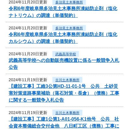
2024年11月20日更新
多治見土木事務所
令和6年度岐阜県多治見土木事務所凍結防止剤（塩化
ナトリウム）の調達（単価契約）
2024年11月20日更新
多治見土木事務所
令和6年度岐阜県多治見土木事務所凍結防止剤（塩化
カルシウム）の調達（単価契約）
2024年11月20日更新
武義高等学校
武義高等学校への自動販売機設置に係る一般競争入札
公告
2024年11月19日更新
古川土木事務所
【建設工事】工維3公第HD-11-01-1号 公共 土砂災
害対策道路事業補助（落石対策・長倉）（債務）工事
に関する一般競争入札公告
2024年11月19日更新
古川土木事務所
【建設工事】工建1公第1-A01-056-K1他号 公共 社
会資本整備総合交付金他 八日町工区（債務）工事に