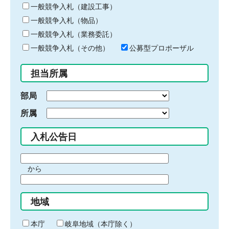
キ
一般競争入札（建設工事）
ー
一般競争入札（物品）
ワ
一般競争入札（業務委託）
ー
ド
一般競争入札（その他）
公募型プロポーザル
を
入
担当所属
力
部局
所属
入札公告日
期
から
間
期
の
間
始
地域
の
ま
終
り
わ
本庁
岐阜地域（本庁除く）