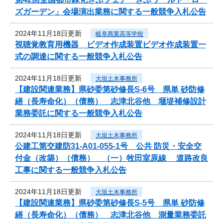
ズガーデン」会場演出業務に関する一般競争入札公告
2024年11月18日更新
岐阜商業高等学校
視聴覚教育用機器 ビデオ作成装置ビデオ作成装置一
式の調達に関する一般競争入札公告
2024年11月18日更新
大垣土木事務所
【建設関連業務】県砂委第砂修長S-6号 県単 砂防修
繕（長寿命化）（債務） 志津北谷他 堰堤補修設計
業務委託に関する一般競争入札公告
2024年11月18日更新
大垣土木事務所
公建工第交建防31-A01-055-1号 公共 防災・安全交
付金（改築）（債務） （一）牧田室原線 道路改良
工事に関する一般競争入札公告
2024年11月18日更新
大垣土木事務所
【建設関連業務】県砂委第砂修長S-5号 県単 砂防修
繕（長寿命化）（債務） 志津北谷他 測量業務委託