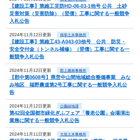
【建設工事】第維工災防HD-06-03-1他号 公共 土砂
災害対策（災害防除）（翌債）工事に関する一般競争
入札公告
2024年11月12日更新
揖斐土木事務所
【建設工事】第維工43-A043-03他号 公共 防災・
安全交付金（トンネル補修）（翌債）工事に関する一
般競争入札公告
2024年11月12日更新
郡上農林事務所
【郡中第0608号】県営中山間地域総合整備事業 みな
み地区 福野農道第2号工事に関する一般競争入札公
告
2024年11月12日更新
公園緑地課
第42回全国都市緑化ぎふフェア「養老公園」会場演出
業務に関する一般競争入札公告
2024年11月11日更新
大垣土木事務所