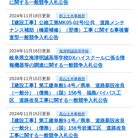
に関する一般競争入札公告
2024年11月18日更新
郡上土木事務所
【建設工事】公維工第MK05-02号/公共 道路メンテ
ナンス補助（橋梁補修）（翌債）工事 に関する事後審
査型一般競争入札公告
2024年11月18日更新
海津明誠高等学校
岐阜県立海津明誠高等学校DXハイスクールに係る情
報機器等の調達に関する一般競争入札公告
2024年11月15日更新
高山土木事務所
【建設工事】第工建単般1-4号／県単 道路新設改良
（一般分）（債務）（国）156号 福島バイパス工
区 道路改良工事に関する一般競争入札公告
2024年11月15日更新
高山土木事務所
【建設工事】第工建単般9-1号／県単 道路新設改良
（一般分）（債務）（国）156号岩瀬工区 道路改良
工事に関する一般競争入札公告