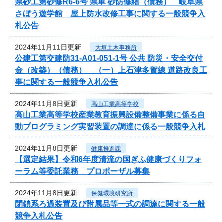
県砂工第砂修R6-6号 県単 砂防修繕（債務） 岐阜県
さぼう遊学館 屋上防水改修工事に関する一般競争入
札公告
2024年11月11日更新
大垣土木事務所
公建工第交建防31-A01-051-1号 公共 防災・安全交付
金（改築）（債務） （一）上石津多賀線 道路改良工
事に関する一般競争入札公告
2024年11月8日更新
高山工業高等学校
高山工業高等学校産業教育振興設備整備事業に係る自
動プログラミング実習装置の調達に係る一般競争入札
2024年11月8日更新
健康推進課
【選定結果】令和6年度清流の国ぎふ健康づくりフォ
ーラム等委託業務 プロポーザル募集
2024年11月8日更新
保健環境研究所
閉鎖系ろ過装置及び附属品等一式の調達に関する一般
競争入札公告