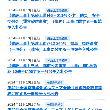
2024年11月19日更新
揖斐土木事務所
【建設工事】第砂工通砂6－011号 公共 防災・安全
交付金（通常砂防事業）（債務）工事に関する一般競
争入札公告
2024年11月19日更新
揖斐土木事務所
【建設工事】第建工街路12-2他号 県単 街路事業
（一般分）（債務）工事に関する一般競争入札公告
2024年11月19日更新
可茂土木事務所
【建設工事】県単 都市公園事業 工事/工園1単第
花-10他号に関する一般競争入札公告
2024年11月19日更新
公園緑地課
第42回全国都市緑化ぎふフェア会場共通仮設物設置業
務に関する一般競争入札公告
2024年11月19日更新
公園緑地課
第42回全国都市緑化ぎふフェア「ぎふワールド・ロー