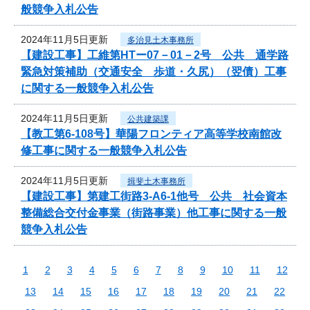
般競争入札公告
2024年11月5日更新
多治見土木事務所
【建設工事】工維第HTー07－01－2号 公共 通学路
緊急対策補助（交通安全 歩道・久尻）（翌債）工事
に関する一般競争入札公告
2024年11月5日更新
公共建築課
【教工第6-108号】華陽フロンティア高等学校南館改
修工事に関する一般競争入札公告
2024年11月5日更新
揖斐土木事務所
【建設工事】第建工街路3-A6-1他号 公共 社会資本
整備総合交付金事業（街路事業）他工事に関する一般
競争入札公告
1
2
3
4
5
6
7
8
9
10
11
12
13
14
15
16
17
18
19
20
21
22