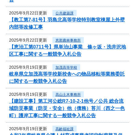
2025年9月22日更新
公共建築課
【教工第7-81号】羽島北高等学校特別教室棟屋上外壁
内部等改修工事
2025年9月22日更新
恵那農林事務所
【恵治工第0711号】県単治山事業 條ヶ坂・洗井沢地
区工事に関する一般競争入札公告
2025年9月19日更新
加茂高等学校
岐阜県立加茂高等学校新校舎への物品移転等業務委託
に関する一般競争入札公告
2025年9月19日更新
高山土木事務所
【建設工事】第工河公総R7-10-2-1他号／公共 総合流
域防災事業（防災・安全）他（債務）苔川（西之一色
町）護岸工事に関する一般競争入札公告
2025年9月19日更新
高齢福祉課