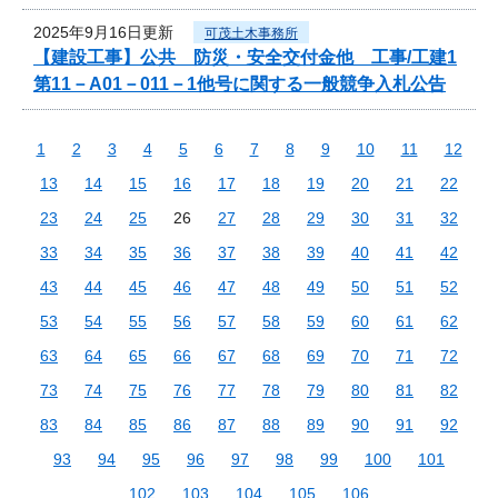
2025年9月16日更新
可茂土木事務所
【建設工事】公共 防災・安全交付金他 工事/工建1
第11－A01－011－1他号に関する一般競争入札公告
1
2
3
4
5
6
7
8
9
10
11
12
13
14
15
16
17
18
19
20
21
22
23
24
25
26
27
28
29
30
31
32
33
34
35
36
37
38
39
40
41
42
43
44
45
46
47
48
49
50
51
52
53
54
55
56
57
58
59
60
61
62
63
64
65
66
67
68
69
70
71
72
73
74
75
76
77
78
79
80
81
82
83
84
85
86
87
88
89
90
91
92
93
94
95
96
97
98
99
100
101
102
103
104
105
106