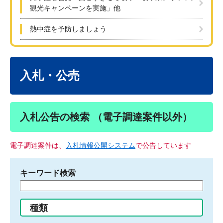
観光キャンペーンを実施」他
熱中症を予防しましょう
本
文
入札・公売
入札公告の検索 （電子調達案件以外）
電子調達案件は、
入札情報公開システム
で公告しています
キーワード検索
検
索
す
種類
る