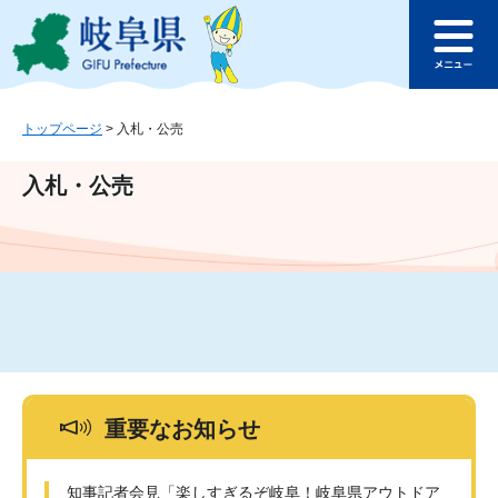
ペ
メ
このページの本文へ
ー
ニ
メ
ジ
ュ
ニ
の
ー
ュ
先
を
ー
頭
飛
トップページ
>
入札・公売
で
ば
す
し
入札・公売
。
て
本
文
へ
重要なお知らせ
知事記者会見「楽しすぎるぞ岐阜！岐阜県アウトドア