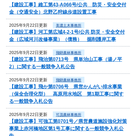
【建設工事】維工第43-A066号/公共 防災・安全交付
金（交通安全）北野乙狩線歩道設置工事
2025年9月22日更新
美濃土木事務所
【建設工事】河工第広域4-2-1号/公共 防災・安全交付
金（広域河川改修事業）（債務） 掘削護岸工事
2025年9月22日更新
飛騨農林事務所
【建設工事】飛治第0713号 県単治山工事（湯ノ平
2）に関する一般競争入札公告
2025年9月22日更新
飛騨農林事務所
【建設工事】飛か第0706号 県営かんがい排水事業
（保全合理化型） 高原用水地区 第1期工事に関す
る一般競争入札公告
2025年9月22日更新
可茂農林事務所
【建設工事】可強工第0701号／県営農道施設強化対策
事業上赤河橋地区第1号工事に関する一般競争入札公
告