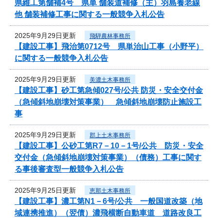
県維工第舗補4号 県単 舗装道補修（主）羽島養老線
他 舗装補修工事に関する一般競争入札公告
2025年9月29日更新
飛騨農林事務所
【建設工事】飛治第0712号 県単治山工事（小野平）
に関する一般競争入札公告
2025年9月29日更新
美濃土木事務所
【建設工事】砂工第急傾027号/公共 防災・安全交付金
（急傾斜地崩壊対策事業） 急傾斜地崩壊防止施設工
事
2025年9月29日更新
郡上土木事務所
【建設工事】公砂工第R7－10－1号/公共 防災・安全
交付金（急傾斜地崩壊対策事業）（債務）工事に関す
る事後審査型一般競争入札公告
2025年9月25日更新
恵那土木事務所
【建設工事】濃工第N1－6号/公共 一般国道改築（地
域連携推進）（翌債）濃飛横断自動車道 道路改良工