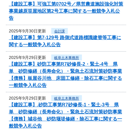
【建設工事】可強工第0702号／県営農道施設強化対策
事業越原笹屋地区第2号工事に関する一般競争入札公
告
2025年9月30日更新
会計課
【建設工事】第7-129号 路側式道路標識建替等工事に
関する一般競争入札公告
2025年9月29日更新
岐阜土木事務所
【建設工事】砂防工事第R7砂修長-2・緊土-4号 県
単 砂防修繕（長寿命化）・緊急土石流対策砂防事業
【債務】板屋谷川他 床固工修繕・除石工事に関する
一般競争入札公告
2025年9月29日更新
岐阜土木事務所
【建設工事】.砂防工事第R7砂修長-1・緊土-3号 県
単 砂防修繕（長寿命化）・緊急土石流対策砂防事業
【債務】城谷他 砂防堰堤修繕・除石工事に関する一
般競争入札公告