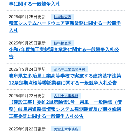
事に関する一般競争入札
2025年9月25日更新
技術検査課
積算システムハードウェア更新業務に関する一般競争
入札
2025年9月25日更新
技術検査課
令和7年度施工実態調査業務に関する一般競争入札公
告
2025年9月24日更新
多治見工業高等学校
岐阜県立多治見工業高等学校で実施する建築基準法第
12条定期点検等委託業務に関する一般競争入札公告
2025年9月22日更新
古川土木事務所
【建設工事】委維2単第除雪1号 県単 一般除雪（債
務）岐阜県道路雪情報システム観測装置及び機器修繕
工事委託に関する一般競争入札公告
2025年9月22日更新
美濃土木事務所