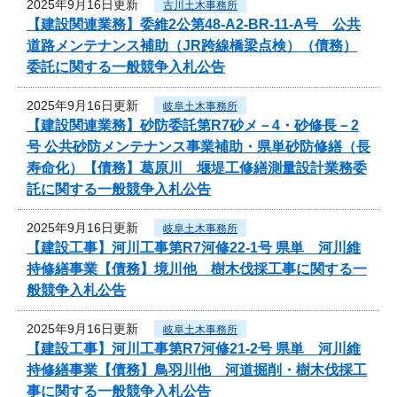
2025年9月16日更新
古川土木事務所
【建設関連業務】委維2公第48-A2-BR-11-A号 公共
道路メンテナンス補助（JR跨線橋梁点検）（債務）
委託に関する一般競争入札公告
2025年9月16日更新
岐阜土木事務所
【建設関連業務】砂防委託第R7砂メ－4・砂修長－2
号 公共砂防メンテナンス事業補助・県単砂防修繕（長
寿命化）【債務】葛原川 堰堤工修繕測量設計業務委
託に関する一般競争入札公告
2025年9月16日更新
岐阜土木事務所
【建設工事】河川工事第R7河修22-1号 県単 河川維
持修繕事業【債務】境川他 樹木伐採工事に関する一
般競争入札公告
2025年9月16日更新
岐阜土木事務所
【建設工事】河川工事第R7河修21-2号 県単 河川維
持修繕事業【債務】鳥羽川他 河道掘削・樹木伐採工
事に関する一般競争入札公告