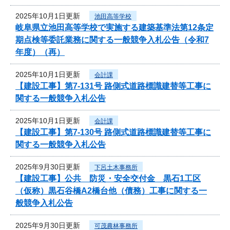
2025年10月1日更新
池田高等学校
岐阜県立池田高等学校で実施する建築基準法第12条定
期点検等委託業務に関する一般競争入札公告（令和7
年度）（再）
2025年10月1日更新
会計課
【建設工事】第7-131号 路側式道路標識建替等工事に
関する一般競争入札公告
2025年10月1日更新
会計課
【建設工事】第7-130号 路側式道路標識建替等工事に
関する一般競争入札公告
2025年9月30日更新
下呂土木事務所
【建設工事】公共 防災・安全交付金 黒石1工区
（仮称）黒石谷橋A2橋台他（債務）工事に関する一
般競争入札公告
2025年9月30日更新
可茂農林事務所