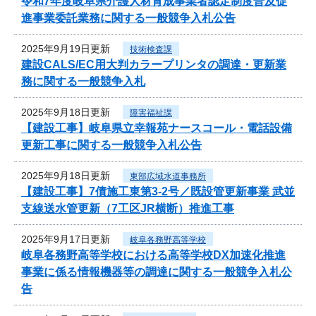
令和7年度岐阜県介護人材育成事業者認定制度普及促
進事業委託業務に関する一般競争入札公告
2025年9月19日更新
技術検査課
建設CALS/EC用大判カラープリンタの調達・更新業
務に関する一般競争入札
2025年9月18日更新
障害福祉課
【建設工事】岐阜県立幸報苑ナースコール・電話設備
更新工事に関する一般競争入札公告
2025年9月18日更新
東部広域水道事務所
【建設工事】7債施工東第3-2号／既設管更新事業 武並
支線送水管更新（7工区JR横断）推進工事
2025年9月17日更新
岐阜各務野高等学校
岐阜各務野高等学校における高等学校DX加速化推進
事業に係る情報機器等の調達に関する一般競争入札公
告