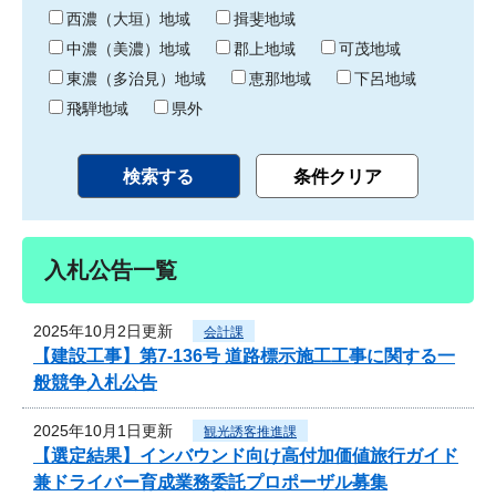
り
西濃（大垣）地域
揖斐地域
中濃（美濃）地域
郡上地域
可茂地域
東濃（多治見）地域
恵那地域
下呂地域
飛騨地域
県外
入札公告一覧
2025年10月2日更新
会計課
【建設工事】第7-136号 道路標示施工工事に関する一
般競争入札公告
2025年10月1日更新
観光誘客推進課
【選定結果】インバウンド向け高付加価値旅行ガイド
兼ドライバー育成業務委託プロポーザル募集