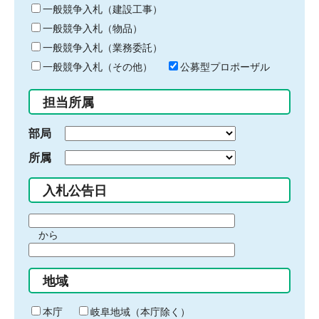
キ
一般競争入札（建設工事）
ー
一般競争入札（物品）
ワ
一般競争入札（業務委託）
ー
ド
一般競争入札（その他）
公募型プロポーザル
を
入
担当所属
力
部局
所属
入札公告日
期
から
間
期
の
間
始
地域
の
ま
終
り
わ
本庁
岐阜地域（本庁除く）