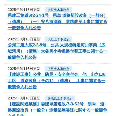
2025年9月16日更新
大垣土木事務所
県建工第道改2-24-1号 県単 道路新設改良（一般分）
（債務） （一）安八海津線 道路改良工事に関する
一般競争入札公告
2025年9月16日更新
大垣土木事務所
公河工第大広2-3-9号 公共 大規模特定河川事業（広
域河川）（債務）大谷川小寺道路付替工事に関する一
般競争入札公告
2025年9月16日更新
下呂土木事務所
【建設工事】公共 防災・安全交付金 他 山之口6
工区 道路改良（その1）（債務） 工事に関する一
般競争入札公告
2025年9月16日更新
多治見土木事務所
【建設関連業務】委建単第道改-7-3-S2号 県単 道
路新設改良（一般分）測量業務委託に関する一般競争