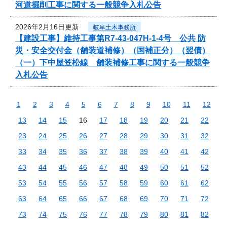
河道掘削工事に関する一般競争入札公告
2026年2月16日更新
岐阜土木事務所
【建設工事】維持工事第R7-43-047H-1-4号 公共 防
災・安全交付金（舗装道補修）（国補正分）（翌債）
（一）下中屋笠松線 舗装補修工事に関する一般競争
入札公告
1
2
3
4
5
6
7
8
9
10
11
12
13
14
15
16
17
18
19
20
21
22
23
24
25
26
27
28
29
30
31
32
33
34
35
36
37
38
39
40
41
42
43
44
45
46
47
48
49
50
51
52
53
54
55
56
57
58
59
60
61
62
63
64
65
66
67
68
69
70
71
72
73
74
75
76
77
78
79
80
81
82