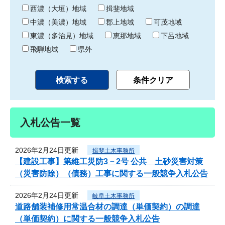
り
西濃（大垣）地域
揖斐地域
中濃（美濃）地域
郡上地域
可茂地域
東濃（多治見）地域
恵那地域
下呂地域
飛騨地域
県外
入札公告一覧
2026年2月24日更新
揖斐土木事務所
【建設工事】第維工災防3－2号 公共 土砂災害対策
（災害防除）（債務）工事に関する一般競争入札公告
2026年2月24日更新
岐阜土木事務所
道路舗装補修用常温合材の調達（単価契約）の調達
（単価契約）に関する一般競争入札公告