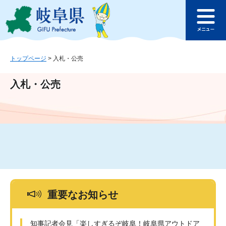
ペ
メ
このページの本文へ
ー
ニ
メ
ジ
ュ
ニ
の
ー
ュ
先
を
ー
頭
飛
トップページ
>
入札・公売
で
ば
す
し
入札・公売
。
て
本
文
へ
重要なお知らせ
知事記者会見「楽しすぎるぞ岐阜！岐阜県アウトドア