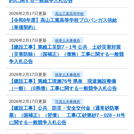
約)に関する一般競争入札公告
2026年2月17日更新
高山工業高等学校
【令和8年度】高山工業高等学校プロパンガス供給
（単価契約）
2026年2月17日更新
揖斐土木事務所
【建設工事】第維工災防7－1号 公共 土砂災害対策
（災害防除）（国補正）（債務）工事に関する一般競
争入札公告
2026年2月17日更新
揖斐土木事務所
【建設工事】第維工現施76号 県単 現道施設整備
（一般）（0県債）工事に関する一般競争入札公告
2026年2月17日更新
可茂土木事務所
【建設工事】公共 防災・安全交付金（通常砂防事
業）（国補正）（翌債） 工事/工砂第砂7－028－H号
に関する一般競争入札公告