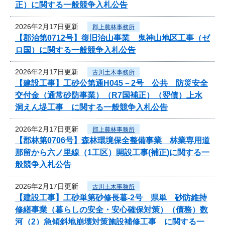
正）に関する一般競争入札公告
2026年2月17日更新
郡上農林事務所
【郡治第0712号】復旧治山事業 鬼神山地区工事（ゼ
ロ国）に関する一般競争入札公告
2026年2月17日更新
古川土木事務所
【建設工事】工砂公第通H045－2号 公共 防災安全
交付金（通常砂防事業）（R7国補正）（翌債）上水
洞えん堤工事 に関する一般競争入札公告
2026年2月17日更新
郡上農林事務所
【郡林第0706号】森林環境保全整備事業 林業専用道
那留から六ノ里線（1工区）開設工事(補正)に関する一
般競争入札公告
2026年2月17日更新
古川土木事務所
【建設工事】工砂単第砂修長暮-2号 県単 砂防維持
修繕事業（暮らしの安全・安心確保対策）（債務）数
河（2）急傾斜地崩壊対策施設補修工事 に関する一