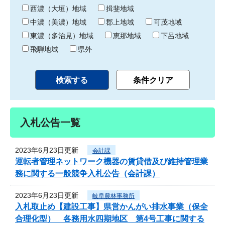
り
西濃（大垣）地域
揖斐地域
中濃（美濃）地域
郡上地域
可茂地域
東濃（多治見）地域
恵那地域
下呂地域
飛騨地域
県外
入札公告一覧
2023年6月23日更新
会計課
運転者管理ネットワーク機器の賃貸借及び維持管理業
務に関する一般競争入札公告（会計課）
2023年6月23日更新
岐阜農林事務所
入札取止め【建設工事】県営かんがい排水事業（保全
合理化型） 各務用水四期地区 第4号工事に関する