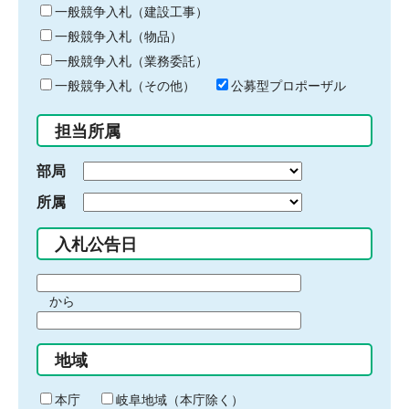
キ
一般競争入札（建設工事）
ー
一般競争入札（物品）
ワ
一般競争入札（業務委託）
ー
ド
一般競争入札（その他）
公募型プロポーザル
を
入
担当所属
力
部局
所属
入札公告日
期
から
間
期
の
間
始
地域
の
ま
終
り
わ
本庁
岐阜地域（本庁除く）