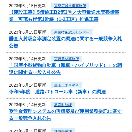
2023年6月15日更新
東部広域水道事務所
【建設工事】5債施工B2第3号／大容量送水管整備事
業 可茂右岸第1幹線（1-2工区）推進工事
2023年6月15日更新
産業技術総合センター
垂直入射吸音率測定装置の調達に関する一般競争入札
公告
2023年6月14日更新
可茂農林事務所
「国産小型貨物自動車（新車・ハイブリッド）」の調
達に関する一般入札公告
2023年6月14日更新
高山土木事務所
令和5年度 道路パトロール車（新車）の調達
2023年6月14日更新
教育財務課
奨学金管理システムの再構築及び運用業務委託に関す
る一般競争入札公告
2023年6月13日更新
地域振興課