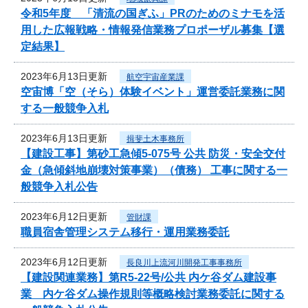
令和5年度 「清流の国ぎふ」PRのためのミナモを活
用した広報戦略・情報発信業務プロポーザル募集【選
定結果】
2023年6月13日更新
航空宇宙産業課
空宙博「空（そら）体験イベント」運営委託業務に関
する一般競争入札
2023年6月13日更新
揖斐土木事務所
【建設工事】第砂工急傾5-075号 公共 防災・安全交付
金（急傾斜地崩壊対策事業）（債務） 工事に関する一
般競争入札公告
2023年6月12日更新
管財課
職員宿舎管理システム移行・運用業務委託
2023年6月12日更新
長良川上流河川開発工事事務所
【建設関連業務】第R5-22号/公共 内ケ谷ダム建設事
業 内ケ谷ダム操作規則等概略検討業務委託に関する