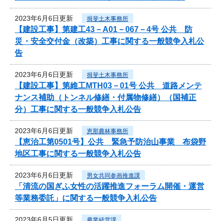
2023年6月6日更新
揖斐土木事務所
【建設工事】第建工43－A01－067－4号 公共 防
災・安全交付金（改築）工事に関する一般競争入札公
告
2023年6月6日更新
揖斐土木事務所
【建設工事】第維工MTH03－01号 公共 道路メンテ
ナンス補助（トンネル修繕・付属物修繕）（国補正
分）工事に関する一般競争入札公告
2023年6月6日更新
恵那農林事務所
【恵治工第0501号】公共 緊急予防治山事業 布袋野
地区工事に関する一般競争入札公告
2023年6月6日更新
男女共同参画推進課
「清流の国ぎふ女性の活躍推進フォーラム開催・運営
等業務委託」に関する一般競争入札公告
2023年6月5日更新
農業経営課