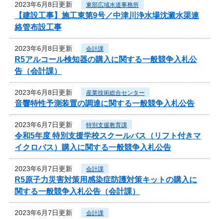
2023年6月8日更新
東部広域水道事務所
【建設工事】施工東第9号／中津川浄水場沈澱水渠連
絡管布設工事
2023年6月8日更新
会計課
R5アルコール検知器の購入に関する一般競争入札公
告（会計課）
2023年6月8日更新
産業技術総合センター
音響特性予測装置の調達に関する一般競争入札公告
2023年6月7日更新
特別支援教育課
令和5年度 特別支援学校スクールバス（リフト付きマ
イクロバス）購入に関する一般競争入札公告
2023年6月7日更新
会計課
R5原子力災害対策用感染症防護対策キットの購入に
関する一般競争入札公告（会計課）
2023年6月7日更新
会計課