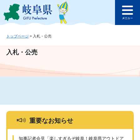
ペ
メ
このページの本文へ
ー
ニ
メ
ジ
ュ
ニ
の
ー
ュ
先
を
ー
頭
飛
トップページ
>
入札・公売
で
ば
す
し
入札・公売
。
て
本
文
へ
重要なお知らせ
知事記者会見「楽しすぎるぞ岐阜！岐阜県アウトドア