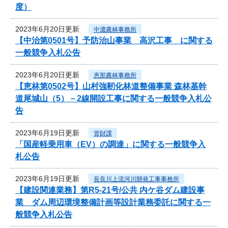
度）
2023年6月20日更新
中濃農林事務所
【中治第0501号】予防治山事業 高沢工事 に関する
一般競争入札公告
2023年6月20日更新
恵那農林事務所
【恵林第0502号】山村強靭化林道整備事業 森林基幹
道尾城山（5）－2線開設工事に関する一般競争入札公
告
2023年6月19日更新
管財課
「国産軽乗用車（EV）の調達」に関する一般競争入
札公告
2023年6月19日更新
長良川上流河川開発工事事務所
【建設関連業務】第R5-21号/公共 内ケ谷ダム建設事
業 ダム周辺環境整備計画等設計業務委託に関する一
般競争入札公告