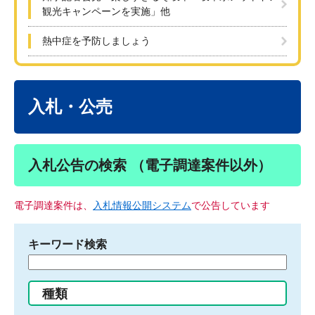
観光キャンペーンを実施」他
熱中症を予防しましょう
本
文
入札・公売
入札公告の検索 （電子調達案件以外）
電子調達案件は、
入札情報公開システム
で公告しています
キーワード検索
検
索
す
種類
る