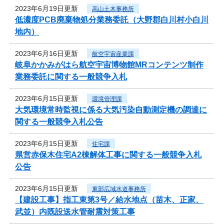
2023年6月19日更新
高山土木事務所
低濃度PCB廃棄物処分業務委託（大野郡白川村小白川
地内）
2023年6月16日更新
航空宇宙産業課
岐阜かかみがはら航空宇宙博物館MRコンテンツ制作
業務委託に関する一般競争入札
2023年6月15日更新
環境管理課
大気環境常時監視に係る大気汚染自動測定機の調達に
関する一般競争入札公告
2023年6月15日更新
住宅課
県営赤保木住宅A2棟解体工事に関する一般競争入札
公告
2023年6月15日更新
東部広域水道事務所
【建設工事】指工東第3号／給水地点（苗木、正家、
武並）内既設送水管耐震対策工事