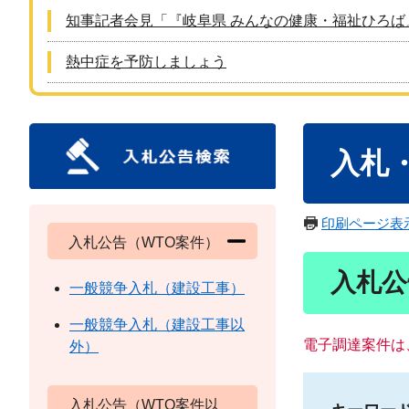
知事記者会見「『岐阜県 みんなの健康・福祉ひろば
熱中症を予防しましょう
本
入札
文
印刷ページ表
入札公告（WTO案件）
入札公
一般競争入札（建設工事）
一般競争入札（建設工事以
電子調達案件は
外）
入札公告（WTO案件以