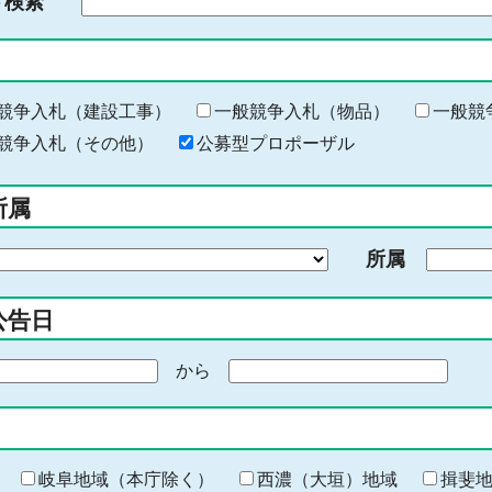
ド検索
検
索
す
る
キ
競争入札（建設工事）
一般競争入札（物品）
一般競
ー
競争入札（その他）
公募型プロポーザル
ワ
ー
所属
ド
を
所属
入
力
公告日
から
期
間
の
終
わ
岐阜地域（本庁除く）
西濃（大垣）地域
揖斐