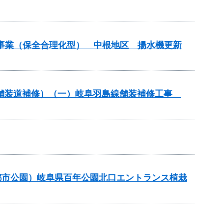
水事業（保全合理化型） 中根地区 揚水機更新
付金（舗装道補修）（一）岐阜羽島線舗装補修工事
都市公園）岐阜県百年公園北口エントランス植栽