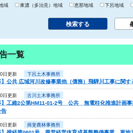
り
地域
東濃（多治見）地域
恵那地域
下呂地域
告一覧
30日更新
下呂土木事務所
事】公共 広域河川改修事業他（債務）飛騨川工事に関す
30日更新
古川土木事務所
】工維2公第HM11-01-2号 公共 無電柱化推進計
公告
30日更新
揖斐農林事務所
】揖経第0601号 県営経営体育成基盤整備事業 更地