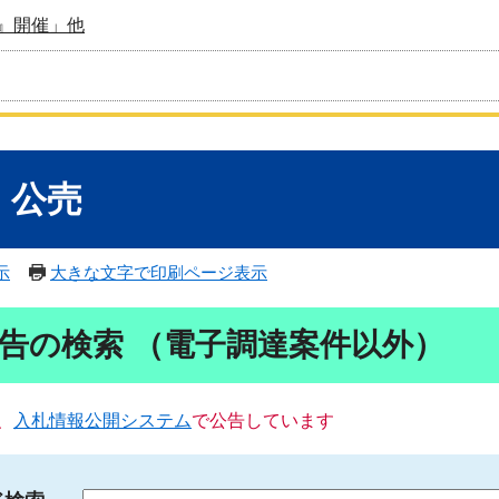
』開催」他
・公売
示
大きな文字で印刷ページ表示
告の検索 （電子調達案件以外）
、
入札情報公開システム
で公告しています