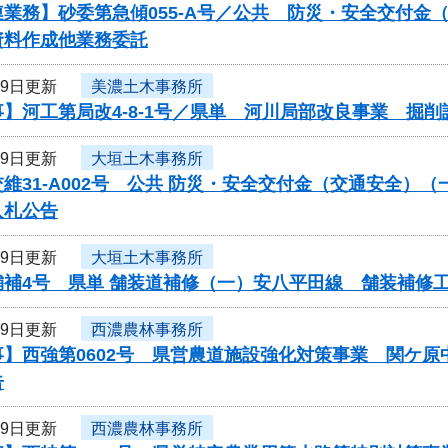
連業務】砂委第急傾055-A号／公共 防災・安全交付
資料作成他業務委託
29日更新
美濃土木事務所
】河工第局改4-8-1号／県単 河川局部改良事業 掘削
29日更新
大垣土木事務所
維31-A002号 公共 防災・安全交付金（交通安全
入札公告
29日更新
大垣土木事務所
舗補4号 県単 舗装道補修（一）安八平田線 舗装補修
29日更新
西濃農林事務所
事】西強第0602号 県営農道施設強化対策事業 関ケ
告
29日更新
西濃農林事務所