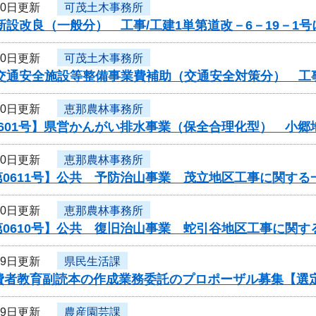
30日更新
可茂土木事務所
新設改良（一般分） 工事/工建1単第道改－6－19－1
30日更新
可茂土木事務所
交通安全施設等整備事業費補助（交通安全対策分） 工事
30日更新
恵那農林事務所
0601号】県営かんがい排水事業（保全合理化型） 小郷
30日更新
恵那農林事務所
0611号】公共 予防治山事業 茂立地区工事に関する
30日更新
恵那農林事務所
0610号】公共 復旧治山事業 蛇引谷地区工事に関す
29日更新
県民生活課
消費者教育副読本の作成業務委託のプロポーザル募集【選
29日更新
農産園芸課