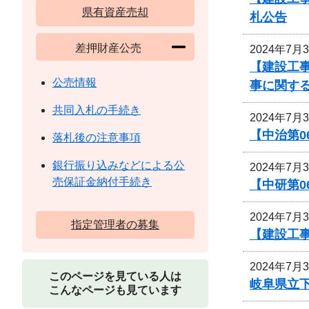
県有資産売却
札公告
差押財産公売
2024年7月
【建設工事
公売情報
事に関す
共同入札の手続き
2024年7月
【中治第0
落札後の注意事項
銀行振り込みなどによる公
2024年7月
売保証金納付手続き
【中研第
2024年7月
指定管理者の募集
【建設工事
2024年7月
このページを見ている人は
岐阜県立
こんなページも見ています