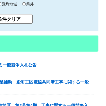
飛騨地域
県外
る一般競争入札公告
画事業補助 殿町工区電線共同溝工事に関する一般
方地区 第2号第4期 工事に関する一般競争入