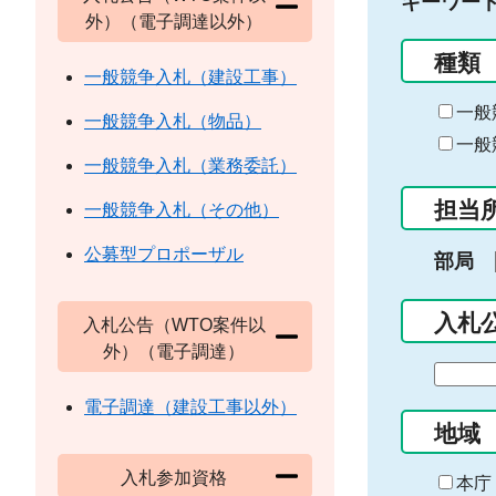
キーワー
外）（電子調達以外）
種類
一般競争入札（建設工事）
一般
一般競争入札（物品）
一般
一般競争入札（業務委託）
担当
一般競争入札（その他）
公募型プロポーザル
部局
入札
入札公告（WTO案件以
外）（電子調達）
期
間
電子調達（建設工事以外）
の
地域
始
入札参加資格
ま
本庁