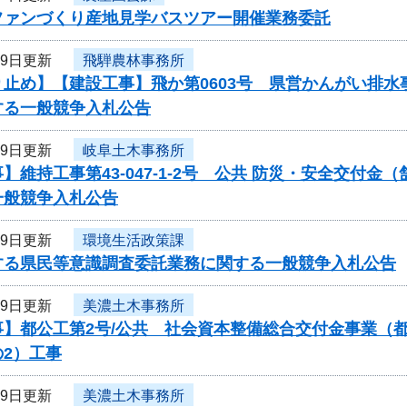
ファンづくり産地見学バスツアー開催業務委託
29日更新
飛騨農林事務所
り止め】【建設工事】飛か第0603号 県営かんがい排
する一般競争入札公告
29日更新
岐阜土木事務所
】維持工事第43-047-1-2号 公共 防災・安全交
一般競争入札公告
29日更新
環境生活政策課
する県民等意識調査委託業務に関する一般競争入札公告
29日更新
美濃土木事務所
事】都公工第2号/公共 社会資本整備総合交付金事業（
2）工事
29日更新
美濃土木事務所