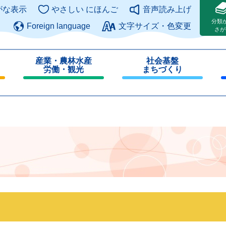
このページの本文へ
がな表示
やさしい にほんご
音声読み上げ
分類
Foreign language
文字サイズ・色変更
さが
産業・農林水産
社会基盤
労働・観光
まちづくり
閉
閉
じ
じ
る
る