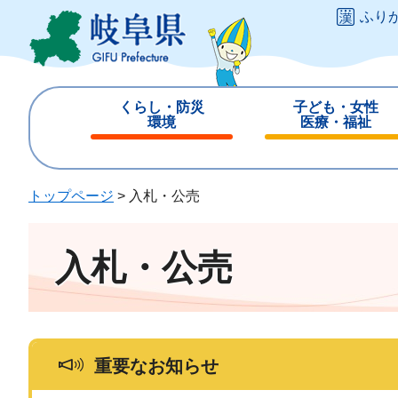
ペ
メ
ふり
ー
ニ
ジ
ュ
の
ー
先
を
くらし・防災
子ども・女性
頭
飛
環境
医療・福祉
で
ば
閉
閉
す
し
じ
じ
。
て
る
る
トップページ
>
入札・公売
本
文
へ
入札・公売
重要なお知らせ