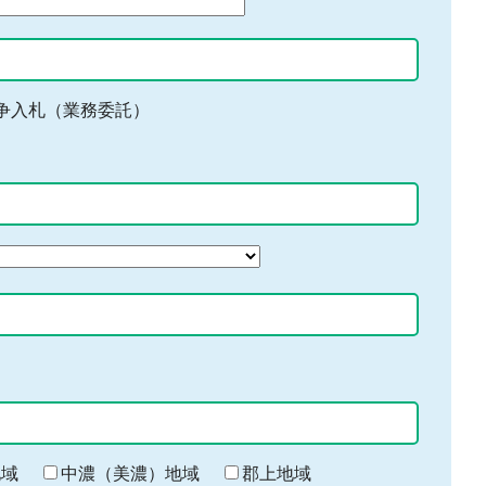
争入札（業務委託）
地域
中濃（美濃）地域
郡上地域