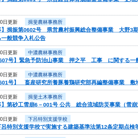
30日更新
揖斐農林事務所
】揖振第0602号 県営農村振興総合整備事業 大野3
る一般競争入札公告
30日更新
中濃農林事務所
607号】緊急予防治山事業 押之平 工事 に関する一
30日更新
中濃農林事務所
0601号】 畜産研究所養豚養鶏研究部再編整備事業 
30日更新
揖斐土木事務所
】第砂工雪崩6－001号 公共 総合流域防災事業（雪
30日更新
下呂特別支援学校
下呂特別支援学校で実施する建築基準法第12条定期点検