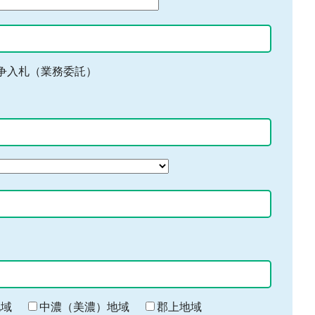
争入札（業務委託）
地域
中濃（美濃）地域
郡上地域