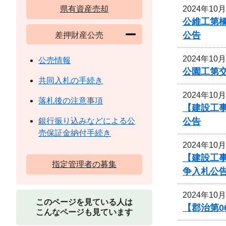
2024年10
県有資産売却
公維工第
公告
差押財産公売
2024年10
公売情報
公園工第交
共同入札の手続き
2024年10
落札後の注意事項
【建設工
公告
銀行振り込みなどによる公
売保証金納付手続き
2024年10
【建設工
指定管理者の募集
争入札公
2024年10
このページを見ている人は
【郡治第
こんなページも見ています