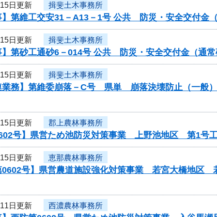
月15日更新
揖斐土木事務所
】第維工交安31－A13－1号 公共 防災・安全交付
月15日更新
揖斐土木事務所
】第砂工通砂6－014号 公共 防災・安全交付金（通
月15日更新
揖斐土木事務所
連業務】第維委崩落－C号 県単 崩落決壊防止（一般
月15日更新
郡上農林事務所
602号】県営ため池防災対策事業 上野池地区 第1号
月15日更新
恵那農林事務所
第0602号】県営農道施設強化対策事業 若宮大橋地区
月11日更新
西濃農林事務所