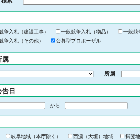
ド検索
検
索
す
る
キ
競争入札（建設工事）
一般競争入札（物品）
一般競
ー
競争入札（その他）
公募型プロポーザル
ワ
ー
所属
ド
を
所属
入
力
公告日
から
期
間
の
終
わ
岐阜地域（本庁除く）
西濃（大垣）地域
揖斐