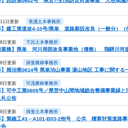
事】西防第0602号 県営ため池防災対策事業 入谷馬
月11日更新
美濃土木事務所
】建工第道改4-10号/県単 道路新設改良（一般分）
月8日更新
下呂土木事務所
連業務】県単 河川局部改良事業他（債務） 飛騨川河
月8日更新
揖斐農林事務所
】揖治第0614号 県単治山事業 湯山地区 工事に関す
月8日更新
可茂農林事務所
事】可中工第0605号／県営中山間地域総合整備事業緑
入札公告
月8日更新
揖斐土木事務所
】第維工43－A101-B03-2他号 公共 積寒対策
公告