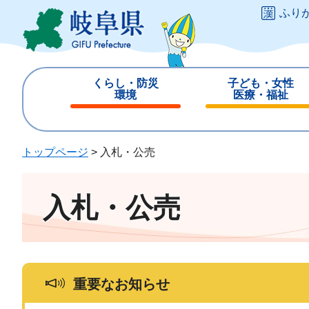
ペ
メ
ふり
ー
ニ
ジ
ュ
の
ー
先
を
くらし・防災
子ども・女性
頭
飛
環境
医療・福祉
で
ば
閉
閉
す
し
じ
じ
。
て
る
る
トップページ
>
入札・公売
本
文
へ
入札・公売
重要なお知らせ