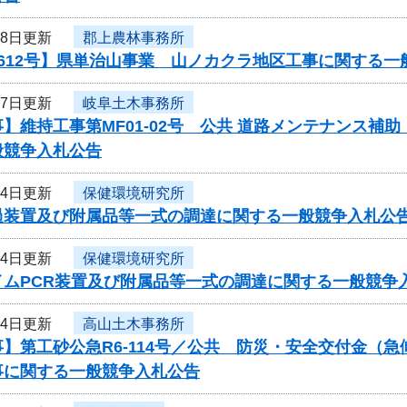
月8日更新
郡上農林事務所
612号】県単治山事業 山ノカクラ地区工事に関する一
月7日更新
岐阜土木事務所
】維持工事第MF01-02号 公共 道路メンテナンス補
般競争入札公告
月4日更新
保健環境研究所
過装置及び附属品等一式の調達に関する一般競争入札公
月4日更新
保健環境研究所
イムPCR装置及び附属品等一式の調達に関する一般競争
月4日更新
高山土木事務所
】第工砂公急R6-114号／公共 防災・安全交付金（
事に関する一般競争入札公告