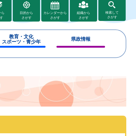
検索して
から
目的から
カレンダーから
組織から
さがす
す
さがす
さがす
さがす
教育・文化
県政情報
スポーツ・青少年
閉
閉
じ
じ
る
る