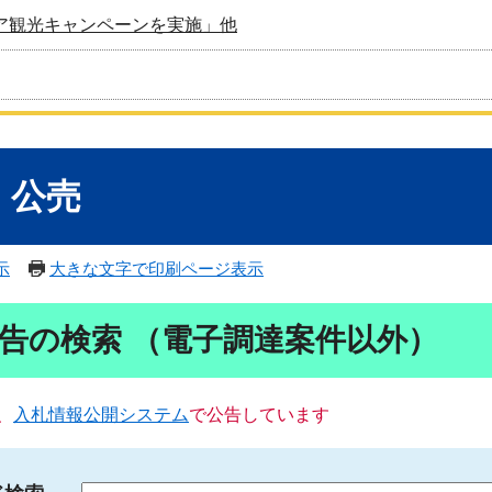
ア観光キャンペーンを実施」他
・公売
示
大きな文字で印刷ページ表示
告の検索 （電子調達案件以外）
、
入札情報公開システム
で公告しています