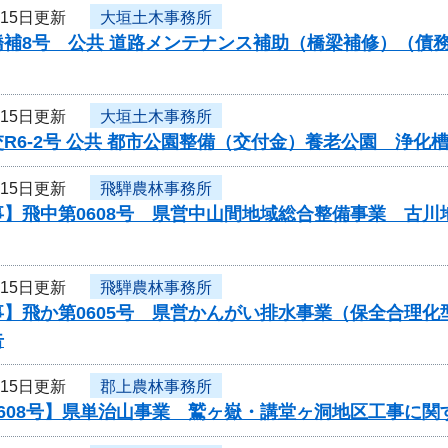
月15日更新
大垣土木事務所
橋補8号 公共 道路メンテナンス補助（橋梁補修）（債
月15日更新
大垣土木事務所
R6-2号 公共 都市公園整備（交付金）養老公園 浄
月15日更新
飛騨農林事務所
事】飛中第0608号 県営中山間地域総合整備事業 古
月15日更新
飛騨農林事務所
事】飛か第0605号 県営かんがい排水事業（保全合理
告
月15日更新
郡上農林事務所
0608号】県単治山事業 鷲ヶ嶽・講堂ヶ洞地区工事に関