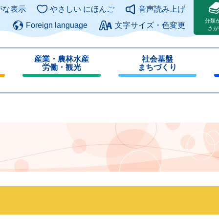
このページの本文へ
がな表示
やさしい にほんご
音声読み上げ
分類
Foreign language
文字サイズ・色変更
さが
産業・農林水産
社会基盤
労働・観光
まちづくり
閉
閉
じ
じ
る
る