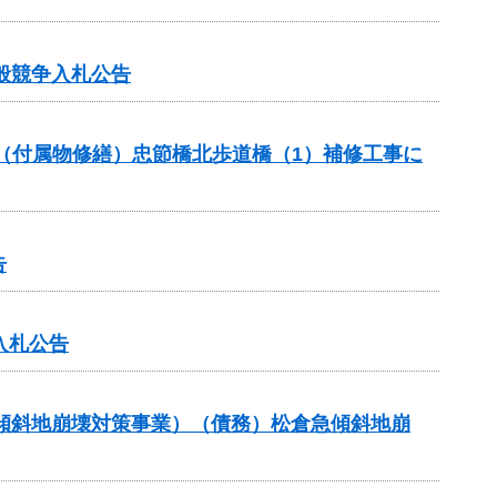
般競争入札公告
助（付属物修繕）忠節橋北歩道橋（1）補修工事に
告
入札公告
急傾斜地崩壊対策事業）（債務）松倉急傾斜地崩