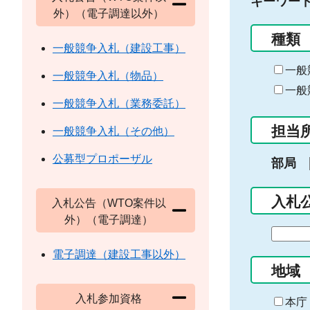
キーワー
外）（電子調達以外）
種類
一般競争入札（建設工事）
一般
一般競争入札（物品）
一般
一般競争入札（業務委託）
担当
一般競争入札（その他）
公募型プロポーザル
部局
入札
入札公告（WTO案件以
外）（電子調達）
期
間
電子調達（建設工事以外）
の
地域
始
入札参加資格
ま
本庁