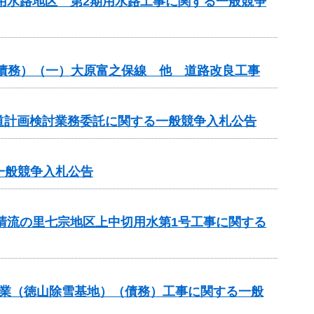
瀬用水路地区 第2期用水路工事に関する一般競争
（債務）（一）大原富之保線 他 道路改良工事
道計画検討業務委託に関する一般競争入札公告
る一般競争入札公告
と清流の里七宗地区上中切用水第1号工事に関する
道路事業（徳山除雪基地）（債務）工事に関する一般