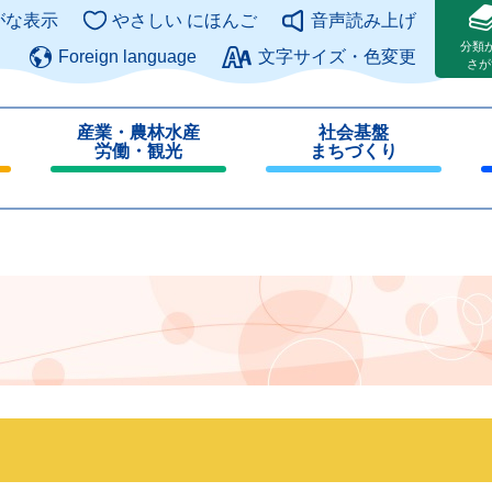
このページの本文へ
がな表示
やさしい にほんご
音声読み上げ
分類
Foreign language
文字サイズ・色変更
さが
産業・農林水産
社会基盤
労働・観光
まちづくり
閉
閉
じ
じ
る
る