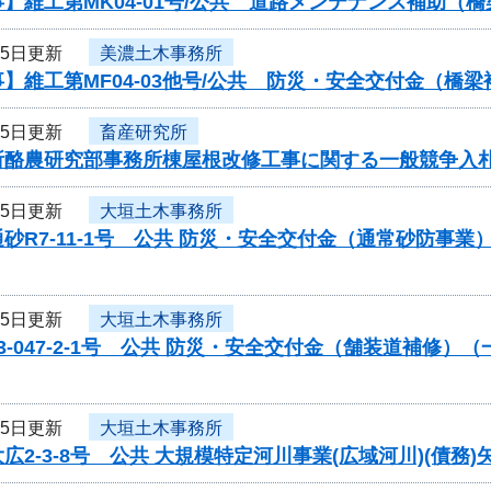
】維工第MK04-01号/公共 道路メンテナンス補助（
25日更新
美濃土木事務所
】維工第MF04-03他号/公共 防災・安全交付金（
25日更新
畜産研究所
所酪農研究部事務所棟屋根改修工事に関する一般競争入
25日更新
大垣土木事務所
砂R7-11-1号 公共 防災・安全交付金（通常砂防事
25日更新
大垣土木事務所
3-047-2-1号 公共 防災・安全交付金（舗装道補修
25日更新
大垣土木事務所
広2-3-8号 公共 大規模特定河川事業(広域河川)(債