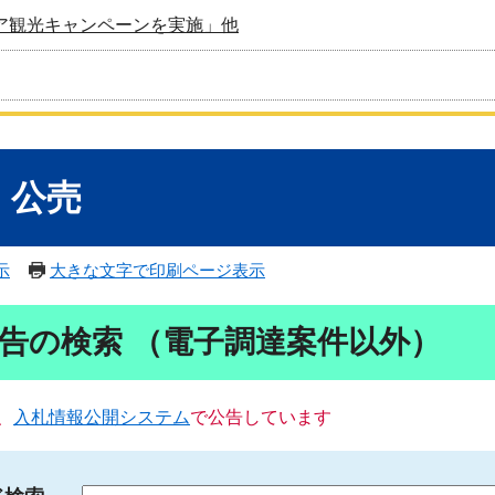
ア観光キャンペーンを実施」他
・公売
示
大きな文字で印刷ページ表示
告の検索 （電子調達案件以外）
、
入札情報公開システム
で公告しています