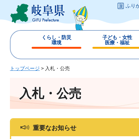
ペ
メ
ふり
ー
ニ
ジ
ュ
の
ー
先
を
くらし・防災
子ども・女性
頭
飛
環境
医療・福祉
で
ば
閉
閉
す
し
じ
じ
。
て
る
る
トップページ
>
入札・公売
本
文
へ
入札・公売
重要なお知らせ