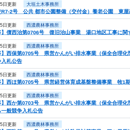
25日更新
大垣土木事務所
R7-2号 公共 都市公園整備（交付金）養老公園 東
25日更新
西濃農林事務所
事】債西治第0706号 復旧治山事業 湯口地区工事に関
25日更新
西濃農林事務所
事】西保第0705号 県営かんがい排水事業（保全合理
争入札公告
25日更新
西濃農林事務所
】西ほ第0705号 県営経営体育成基盤整備事業 牧1
25日更新
西濃農林事務所
】西か第0703号 県営かんがい排水事業（保全合理化
る一般競争入札公告
25日更新
西濃農林事務所