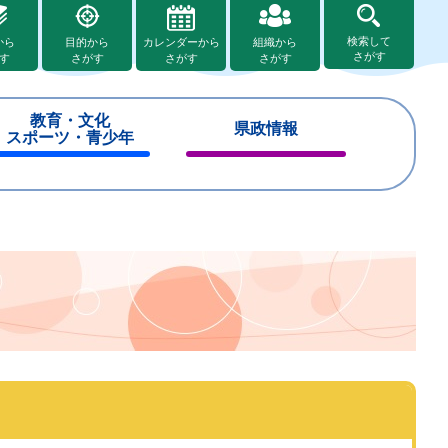
検索して
から
目的から
カレンダーから
組織から
さがす
す
さがす
さがす
さがす
教育・文化
県政情報
スポーツ・青少年
閉
閉
じ
じ
る
る