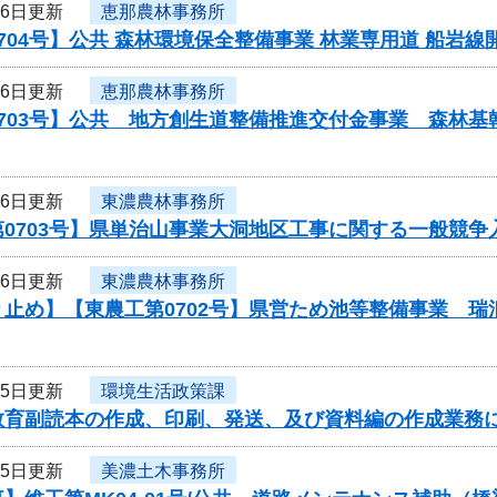
26日更新
恵那農林事務所
704号】公共 森林環境保全整備事業 林業専用道 船岩
26日更新
恵那農林事務所
703号】公共 地方創生道整備推進交付金事業 森林基幹
26日更新
東濃農林事務所
0703号】県単治山事業大洞地区工事に関する一般競争
26日更新
東濃農林事務所
り止め】【東農工第0702号】県営ため池等整備事業 
25日更新
環境生活政策課
教育副読本の作成、印刷、発送、及び資料編の作成業務
25日更新
美濃土木事務所