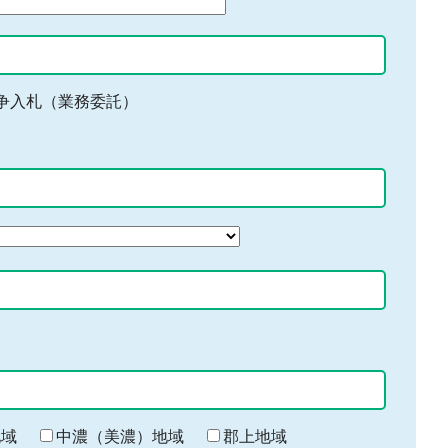
争入札（業務委託）
地域
中濃（美濃）地域
郡上地域