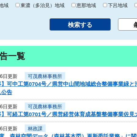
り
地域
東濃（多治見）地域
恵那地域
下呂地域
告一覧
26日更新
可茂農林事務所
事】可中工第0704号／県営中山間地域総合整備事業緑
札公告
26日更新
可茂農林事務所
事】可経工第0701号／県営経営体育成基盤整備事業佐
26日更新
林政課
年度 森林空間データ（森林基本図）更新委託業務」に関