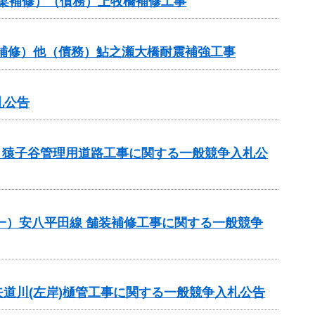
橋梁補修）（債務）上牧橋補修工事
橋梁補修）他（債務）鮎之瀬大橋耐震補強工事
札公告
業）猿子谷管理用道路工事に関する一般競争入札公
）（一）安八平田線 舗装補修工事に関する一般競争
務)矢道川(左岸)樋管工事に関する一般競争入札公告