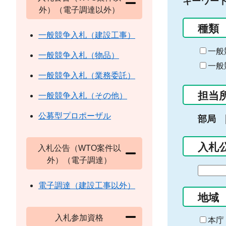
キーワー
外）（電子調達以外）
種類
一般競争入札（建設工事）
一般
一般競争入札（物品）
一般
一般競争入札（業務委託）
担当
一般競争入札（その他）
公募型プロポーザル
部局
入札
入札公告（WTO案件以
外）（電子調達）
期
間
電子調達（建設工事以外）
の
地域
始
入札参加資格
ま
本庁