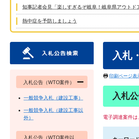
知事記者会見「楽しすぎるぞ岐阜！岐阜県アウトド
熱中症を予防しましょう
本
入札
文
印刷ページ表
入札公告（WTO案件）
入札公
一般競争入札（建設工事）
一般競争入札（建設工事以
電子調達案件は
外）
入札公告（WTO案件以