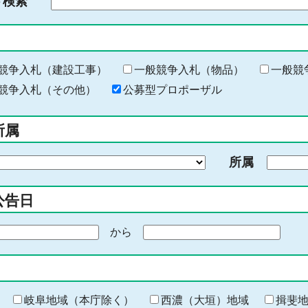
ド検索
検
索
す
る
キ
競争入札（建設工事）
一般競争入札（物品）
一般競
ー
競争入札（その他）
公募型プロポーザル
ワ
ー
所属
ド
を
所属
入
力
公告日
から
期
間
の
終
わ
岐阜地域（本庁除く）
西濃（大垣）地域
揖斐