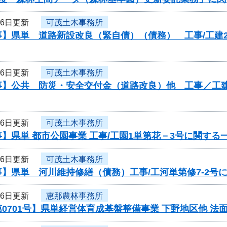
26日更新
可茂土木事務所
】県単 道路新設改良（緊自債）（債務） 工事/工建2
26日更新
可茂土木事務所
】公共 防災・安全交付金（道路改良）他 工事／工建1第1
26日更新
可茂土木事務所
】県単 都市公園事業 工事/工園1単第花－3号に関する
26日更新
可茂土木事務所
】県単 河川維持修繕（債務）工事/工河単第修7-2号
26日更新
恵那農林事務所
0701号】県単経営体育成基盤整備事業 下野地区他 