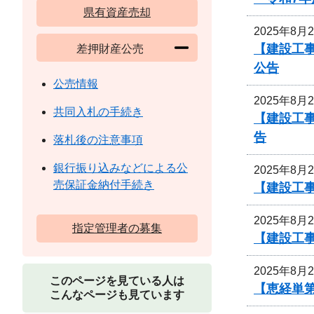
県有資産売却
2025年8月
【建設工事
差押財産公売
公告
公売情報
2025年8月
共同入札の手続き
【建設工事
告
落札後の注意事項
銀行振り込みなどによる公
2025年8月
売保証金納付手続き
【建設工事
2025年8月
指定管理者の募集
【建設工事
2025年8月
このページを見ている人は
【恵経単第
こんなページも見ています