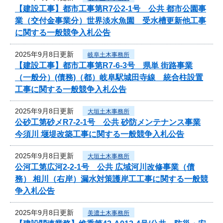
【建設工事】都市工事第R7公2-1号 公共 都市公園事
業（交付金事業分）世界淡水魚園 受水槽更新他工事
に関する一般競争入札公告
2025年9月8日更新
岐阜土木事務所
【建設工事】都市工事第R7-6-3号 県単 街路事業
（一般分）(債務)（都）岐阜駅城田寺線 統合柱設置
工事に関する一般競争入札公告
2025年9月8日更新
大垣土木事務所
公砂工第砂メR7-2-1号 公共 砂防メンテナンス事業
今須川 堰堤改築工事に関する一般競争入札公告
2025年9月8日更新
大垣土木事務所
公河工第広河2-2-1号 公共 広域河川改修事業（債
務） 相川（右岸）漏水対策護岸工工事に関する一般競
争入札公告
2025年9月8日更新
美濃土木事務所