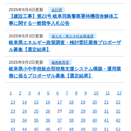
2025年9月4日更新
会計課
【建設工事】第23号 岐阜羽島警察署待機宿舎解体工
事に関する一般競争入札公告
2025年9月3日更新
省エネ・再エネ社会推進課
岐阜県エネルギー政策調査・検討委託業務プロポーザ
ル募集【選定結果】
2025年9月2日更新
義務教育課
岐阜県小中学校統合型校務支援システム構築・運用業
務に係るプロポーザル募集【選定結果】
1
2
3
4
5
6
7
8
9
10
11
12
13
14
15
16
17
18
19
20
21
22
23
24
25
26
27
28
29
30
31
32
33
34
35
36
37
38
39
40
41
42
43
44
45
46
47
48
49
50
51
52