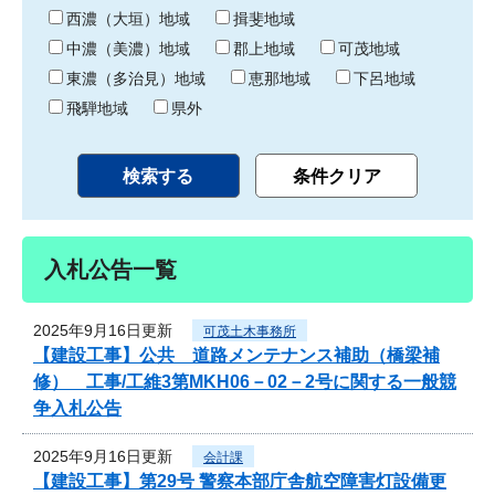
り
西濃（大垣）地域
揖斐地域
中濃（美濃）地域
郡上地域
可茂地域
東濃（多治見）地域
恵那地域
下呂地域
飛騨地域
県外
入札公告一覧
2025年9月16日更新
可茂土木事務所
【建設工事】公共 道路メンテナンス補助（橋梁補
修） 工事/工維3第MKH06－02－2号に関する一般競
争入札公告
2025年9月16日更新
会計課
【建設工事】第29号 警察本部庁舎航空障害灯設備更