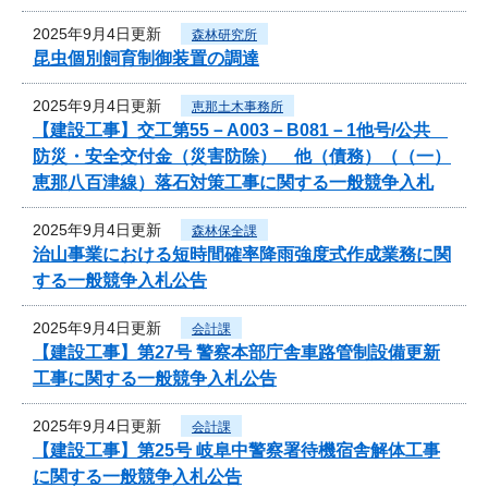
2025年9月4日更新
森林研究所
昆虫個別飼育制御装置の調達
2025年9月4日更新
恵那土木事務所
【建設工事】交工第55－A003－B081－1他号/公共
防災・安全交付金（災害防除） 他（債務）（（一）
恵那八百津線）落石対策工事に関する一般競争入札
2025年9月4日更新
森林保全課
治山事業における短時間確率降雨強度式作成業務に関
する一般競争入札公告
2025年9月4日更新
会計課
【建設工事】第27号 警察本部庁舎車路管制設備更新
工事に関する一般競争入札公告
2025年9月4日更新
会計課
【建設工事】第25号 岐阜中警察署待機宿舎解体工事
に関する一般競争入札公告