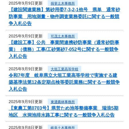
2025年9月9日更新
揖斐土木事務所
【建設関連業務】第砂用委7-3-2-1他号 県単 通常砂
防事業 用地測量・物件調査業務委託に関する一般競
争入札公告
2025年9月9日更新
可茂土木事務所
【建設工事】公共 事業間連携砂防事業（通常砂防事
業）（債務）工事/工砂第砂7-052号に関する一般競争
入札公告
2025年9月9日更新
大垣工業高等学校
令和7年度 岐阜県立大垣工業高等学校で実施する建
築基準法第12条定期点検等委託業務に関する一般競争
入札公告
2025年9月9日更新
東濃農林事務所
【東農工第0703号】県営ため池等整備事業 瑞浪5期
地区 水洞池排水路工事に関する一般競争入札公告
2025年9月8日更新
岐阜土木事務所