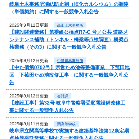
岐阜土木事務所凍結防止剤（塩化カルシウム）の調達
（単価契約）に関する一般競争入札公告
2025年9月12日更新
高山土木事務所
【建設関連業務】第委維公橋点R7-C 号／公共 道路メ
ンテナンス補助（トンネル・橋梁等点検調査）橋梁点
検業務（その3）に関する一般競争入札公告
2025年9月12日更新
中濃農林事務所
【中た債第0702号】県営ため池等整備事業 下菰田地
区 下菰田ため池改修工事 に関する一般競争入札公
告
2025年9月12日更新
会計課
【建設工事】第32号 岐阜中警察署受変電設備改修工
事に関する一般競争入札公告
2025年9月11日更新
関高等学校
岐阜県立関高等学校で実施する建築基準法第12条定期
点検等委託業務に関する一般競争入札公告