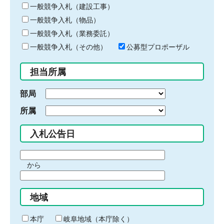
キ
一般競争入札（建設工事）
ー
一般競争入札（物品）
ワ
一般競争入札（業務委託）
ー
ド
一般競争入札（その他）
公募型プロポーザル
を
入
担当所属
力
部局
所属
入札公告日
期
から
間
期
の
間
始
地域
の
ま
終
り
わ
本庁
岐阜地域（本庁除く）