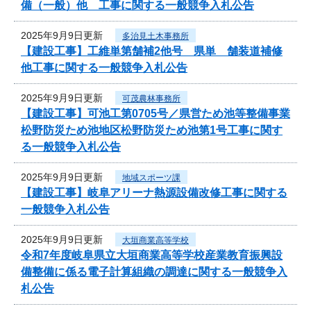
備（一般）他 工事に関する一般競争入札公告
2025年9月9日更新
多治見土木事務所
【建設工事】工維単第舗補2他号 県単 舗装道補修
他工事に関する一般競争入札公告
2025年9月9日更新
可茂農林事務所
【建設工事】可池工第0705号／県営ため池等整備事業
松野防災ため池地区松野防災ため池第1号工事に関す
る一般競争入札公告
2025年9月9日更新
地域スポーツ課
【建設工事】岐阜アリーナ熱源設備改修工事に関する
一般競争入札公告
2025年9月9日更新
大垣商業高等学校
令和7年度岐阜県立大垣商業高等学校産業教育振興設
備整備に係る電子計算組織の調達に関する一般競争入
札公告