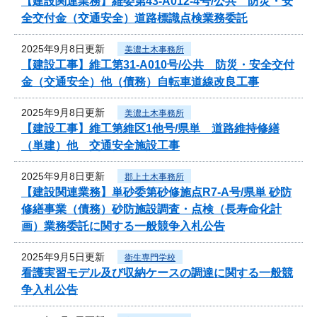
【建設関連業務】維委第43-A012-4号/公共 防災・安
全交付金（交通安全）道路標識点検業務委託
2025年9月8日更新
美濃土木事務所
【建設工事】維工第31-A010号/公共 防災・安全交付
金（交通安全）他（債務）自転車道線改良工事
2025年9月8日更新
美濃土木事務所
【建設工事】維工第維区1他号/県単 道路維持修繕
（単建）他 交通安全施設工事
2025年9月8日更新
郡上土木事務所
【建設関連業務】単砂委第砂修施点R7-A号/県単 砂防
修繕事業（債務）砂防施設調査・点検（長寿命化計
画）業務委託に関する一般競争入札公告
2025年9月5日更新
衛生専門学校
看護実習モデル及び収納ケースの調達に関する一般競
争入札公告