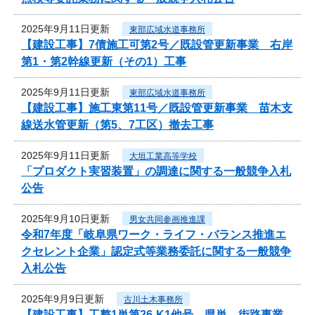
2025年9月11日更新
東部広域水道事務所
【建設工事】7債施工可第2号／既設管更新事業 右岸
第1・第2幹線更新（その1）工事
2025年9月11日更新
東部広域水道事務所
【建設工事】施工東第11号／既設管更新事業 苗木支
線送水管更新（第5、7工区）撤去工事
2025年9月11日更新
大垣工業高等学校
「プロダクト実習装置」の調達に関する一般競争入札
公告
2025年9月10日更新
男女共同参画推進課
令和7年度「岐阜県ワーク・ライフ・バランス推進エ
クセレント企業」認定式等業務委託に関する一般競争
入札公告
2025年9月9日更新
古川土木事務所
【建設工事】工整1単第26-K1他号 県単 街路事業