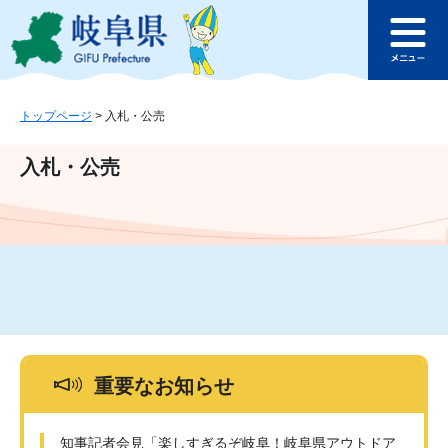
ペ
メ
このページの本文へ
ー
ニ
メ
ジ
ュ
ニ
の
ー
ュ
先
を
ー
頭
飛
トップページ
>
入札・公売
で
ば
す
し
入札・公売
。
て
本
文
へ
重要なお知らせ
知事記者会見「楽しすぎるぞ岐阜！岐阜県アウトドア