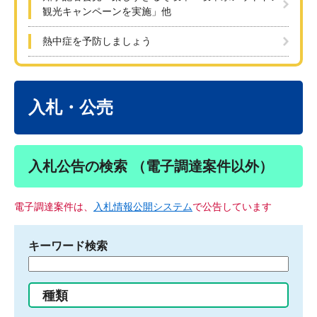
観光キャンペーンを実施」他
熱中症を予防しましょう
本
文
入札・公売
入札公告の検索 （電子調達案件以外）
電子調達案件は、
入札情報公開システム
で公告しています
キーワード検索
検
索
す
種類
る