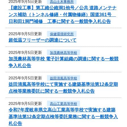
2025年9月5日更新
高山土木事務所
【建設工事】第工維公維洞1他号／公共 道路メンテナ
ンス補助（トンネル修繕・付属物修繕）国道361号
日和田1洞門補修 工事に関する一般競争入札公告
2025年9月5日更新
保健環境研究所
超低温フリーザーの調達について
2025年9月5日更新
加茂農林高等学校
加茂農林高等学校 電子計算組織の調達に関する一般競
争入札公告
2025年9月5日更新
益田清風高等学校
益田清風高等学校にて実施する建築基準法第12条定期
点検等業務委託に関する一般競争入札公告
2025年9月5日更新
高山工業高等学校
令和7年度岐阜県立高山工業高等学校で実施する建築
基準法第12条定期点検等委託業務に関する一般競争入
札公告