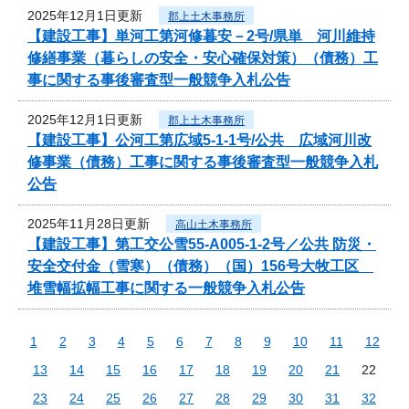
2025年12月1日更新
郡上土木事務所
【建設工事】単河工第河修暮安－2号/県単 河川維持
修繕事業（暮らしの安全・安心確保対策）（債務）工
事に関する事後審査型一般競争入札公告
2025年12月1日更新
郡上土木事務所
【建設工事】公河工第広域5-1-1号/公共 広域河川改
修事業（債務）工事に関する事後審査型一般競争入札
公告
2025年11月28日更新
高山土木事務所
【建設工事】第工交公雪55-A005-1-2号／公共 防災・
安全交付金（雪寒）（債務）（国）156号大牧工区
堆雪幅拡幅工事に関する一般競争入札公告
1
2
3
4
5
6
7
8
9
10
11
12
13
14
15
16
17
18
19
20
21
22
23
24
25
26
27
28
29
30
31
32