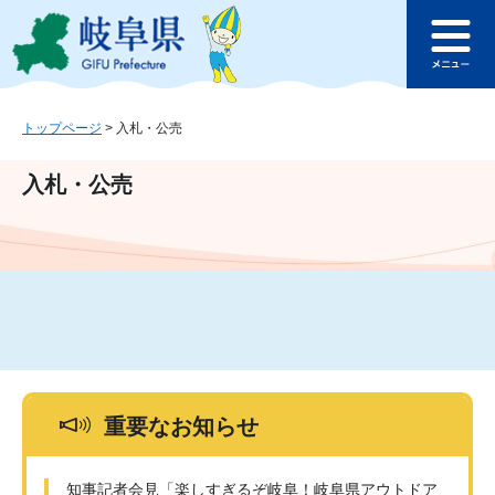
ペ
メ
このページの本文へ
ー
ニ
メ
ジ
ュ
ニ
の
ー
ュ
先
を
ー
頭
飛
トップページ
>
入札・公売
で
ば
す
し
入札・公売
。
て
本
文
へ
重要なお知らせ
知事記者会見「楽しすぎるぞ岐阜！岐阜県アウトドア