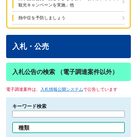
観光キャンペーンを実施」他
熱中症を予防しましょう
本
文
入札・公売
入札公告の検索 （電子調達案件以外）
電子調達案件は、
入札情報公開システム
で公告しています
キーワード検索
検
索
す
種類
る