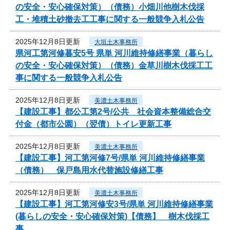
の安全・安心確保対策）（債務）小畑川他樹木伐採
工・堆積土砂撤去工工事に関する一般競争入札公告
2025年12月8日更新
大垣土木事務所
県河工第河修暮安5号 県単 河川維持修繕事業（暮らし
の安全・安心確保対策）（債務）金草川樹木伐採工工
事に関する一般競争入札公告
2025年12月8日更新
美濃土木事務所
【建設工事】都公工第2号/公共 社会資本整備総合交
付金（都市公園）（翌債）トイレ更新工事
2025年12月8日更新
美濃土木事務所
【建設工事】河工第河修7号/県単 河川維持修繕事業
（債務） 保戸島用水代替施設修繕工事
2025年12月8日更新
美濃土木事務所
【建設工事】河工第河修安3号/県単 河川維持修繕事業
(暮らしの安全・安心確保対策)【債務】 樹木伐採工
事