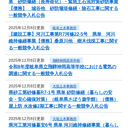
単 砂防修繕（長寿命化）・緊急土石流対策砂防事業
【債務】 城谷他 砂防堰堤修繕・除石工事に関する
一般競争入札公告
2025年12月8日更新
岐阜土木事務所
【建設工事】河川工事第R7河修22-5号 県単 河川
維持修繕事業【債務】桑原川他 樹木伐採工事に関す
る一般競争入札公告
2025年12月8日更新
飛騨神岡高等学校
令和8年度岐阜県立飛騨神岡高等学校における電気の
調達に関する一般競争入札公告
2025年12月8日更新
大垣土木事務所
県砂工第砂修暮R7-1号 県単 砂防修繕（暮らしの安
全・安心確保対策）（岐阜県さぼう遊学館）（債務）
屋上防 水改修2期工事に関する一般競争入札公告
2025年12月8日更新
大垣土木事務所
県河工第河修暮安6号 県単 河川維持修繕事業（暮らし