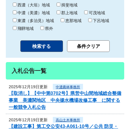
り
西濃（大垣）地域
揖斐地域
中濃（美濃）地域
郡上地域
可茂地域
東濃（多治見）地域
恵那地域
下呂地域
飛騨地域
県外
入札公告一覧
2025年12月19日更新
中濃農林事務所
【取消し】【中中第0702号】県営中山間地域総合整備
事業 美濃関地区 中央揚水機場改修工事 に関する
一般競争入札公告
2025年12月19日更新
高山土木事務所
【建設工事】第工交公安43-A061-10号／公共 防災・