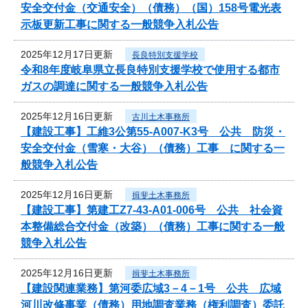
安全交付金（交通安全）（債務）（国）158号電光表
示板更新工事に関する一般競争入札公告
2025年12月17日更新
長良特別支援学校
令和8年度岐阜県立長良特別支援学校で使用する都市
ガスの調達に関する一般競争入札公告
2025年12月16日更新
古川土木事務所
【建設工事】工維3公第55-A007-K3号 公共 防災・
安全交付金（雪寒・大谷）（債務）工事 に関する一
般競争入札公告
2025年12月16日更新
揖斐土木事務所
【建設工事】第建工Z7-43-A01-006号 公共 社会資
本整備総合交付金（改築）（債務）工事に関する一般
競争入札公告
2025年12月16日更新
揖斐土木事務所
【建設関連業務】第河委広域3－4－1号 公共 広域
河川改修事業（債務）用地調査業務（権利調査）委託