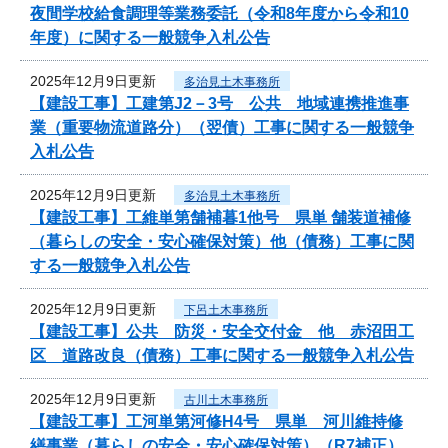
夜間学校給食調理等業務委託（令和8年度から令和10
年度）に関する一般競争入札公告
2025年12月9日更新
多治見土木事務所
【建設工事】工建第J2－3号 公共 地域連携推進事
業（重要物流道路分）（翌債）工事に関する一般競争
入札公告
2025年12月9日更新
多治見土木事務所
【建設工事】工維単第舗補暮1他号 県単 舗装道補修
（暮らしの安全・安心確保対策）他（債務）工事に関
する一般競争入札公告
2025年12月9日更新
下呂土木事務所
【建設工事】公共 防災・安全交付金 他 赤沼田工
区 道路改良（債務）工事に関する一般競争入札公告
2025年12月9日更新
古川土木事務所
【建設工事】工河単第河修H4号 県単 河川維持修
繕事業（暮らしの安全・安心確保対策）（R7補正）