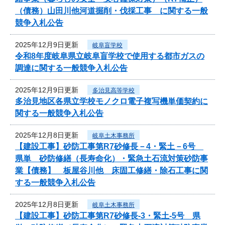
（債務）山田川他河道掘削・伐採工事 に関する一般
競争入札公告
2025年12月9日更新
岐阜盲学校
令和8年度岐阜県立岐阜盲学校で使用する都市ガスの
調達に関する一般競争入札公告
2025年12月9日更新
多治見高等学校
多治見地区各県立学校モノクロ電子複写機単価契約に
関する一般競争入札公告
2025年12月8日更新
岐阜土木事務所
【建設工事】砂防工事第R7砂修長－4・緊土－6号
県単 砂防修繕（長寿命化）・緊急土石流対策砂防事
業【債務】 板屋谷川他 床固工修繕・除石工事に関
する一般競争入札公告
2025年12月8日更新
岐阜土木事務所
【建設工事】砂防工事第R7砂修長-3・緊土-5号 県