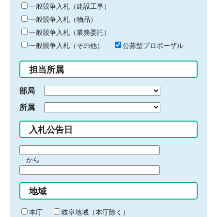
キ
一般競争入札（建設工事）
ー
一般競争入札（物品）
ワ
一般競争入札（業務委託）
ー
ド
一般競争入札（その他）
公募型プロポーザル
を
入
担当所属
力
部局
所属
入札公告日
期
から
間
期
の
間
始
地域
の
ま
終
り
わ
本庁
岐阜地域（本庁除く）