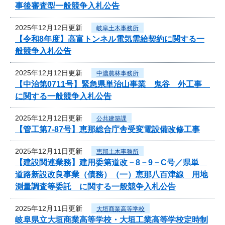
事後審査型一般競争入札公告
2025年12月12日更新
岐阜土木事務所
【令和8年度】高富トンネル電気需給契約に関する一
般競争入札公告
2025年12月12日更新
中濃農林事務所
【中治第0711号】緊急県単治山事業 鬼谷 外工事
に関する一般競争入札公告
2025年12月12日更新
公共建築課
【管工第7-87号】恵那総合庁舎受変電設備改修工事
2025年12月11日更新
恵那土木事務所
【建設関連業務】建用委第道改－8－9－C号／県単
道路新設改良事業（債務）（一）恵那八百津線 用地
測量調査等委託 に関する一般競争入札公告
2025年12月11日更新
大垣商業高等学校
岐阜県立大垣商業高等学校・大垣工業高等学校定時制