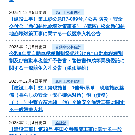
2025年12月5日更新
高山土木事務所
【建設工事】第工砂公急R7-099号／公共 防災・安全
交付金（急傾斜地崩壊対策事業）（債務）松倉急傾斜
地崩壊対策工事に関する一般競争入札公告
2025年12月5日更新
自動車税事務所
令和8年度自動車税種別割督促状並びに自動車税種別
割及び自動車税差押予告書・警告書作成等業務委託に
関する一般競争入札公告（単価契約）
2025年12月4日更新
恵那土木事務所
【建設工事】交工第現施暮－1他号/県単 現道施設整
備（暮らしの安全・安心確保対策）他（債務）
（（一）中野方苗木線 他）交通安全施設工事に関す
る一般競争入札
2025年12月4日更新
会計課
【建設工事】第39号 平田交番新築工事に関する一般