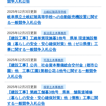
競争入札公告
2025年12月3日更新
土岐紅陵高等学校
岐阜県立土岐紅陵高等学校への自動販売機設置に関す
る一般競争入札公告
2025年12月2日更新
多治見土木事務所
【建設工事】工維単第現施暮1他号 県単 現道施設整
備（暮らしの安全・安心確保対策）他（ゼロ県債）工
事に関する一般競争入札公告
2025年12月2日更新
可茂土木事務所
【建設工事】公共 社会資本整備総合交付金（都市公
園）他 工事/工園1第都公花-1他号に関する一般競争
入札公告
2025年12月2日更新
揖斐土木事務所
【建設工事】第維工舗暮3他号 県単 舗装道補修
（暮らしの安全・安心確保対策）他（債務）工事に関
する一般競争入札公告