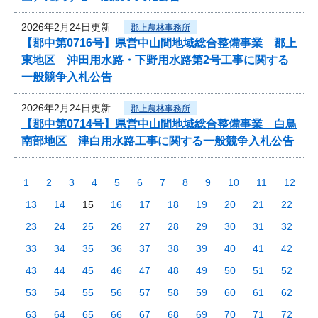
2026年2月24日更新
郡上農林事務所
【郡中第0716号】県営中山間地域総合整備事業 郡上
東地区 沖田用水路・下野用水路第2号工事に関する
一般競争入札公告
2026年2月24日更新
郡上農林事務所
【郡中第0714号】県営中山間地域総合整備事業 白鳥
南部地区 津白用水路工事に関する一般競争入札公告
1
2
3
4
5
6
7
8
9
10
11
12
13
14
15
16
17
18
19
20
21
22
23
24
25
26
27
28
29
30
31
32
33
34
35
36
37
38
39
40
41
42
43
44
45
46
47
48
49
50
51
52
53
54
55
56
57
58
59
60
61
62
63
64
65
66
67
68
69
70
71
72