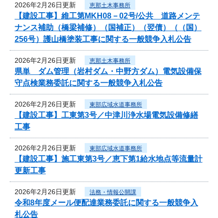
2026年2月26日更新
恵那土木事務所
【建設工事】維工第MKH08－02号/公共 道路メンテ
ナンス補助（橋梁補修）（国補正）（翌債）（（国）
256号）護山橋塗装工事に関する一般競争入札公告
2026年2月26日更新
恵那土木事務所
県単 ダム管理（岩村ダム・中野方ダム）電気設備保
守点検業務委託に関する一般競争入札公告
2026年2月26日更新
東部広域水道事務所
【建設工事】工東第3号／中津川浄水場電気設備修繕
工事
2026年2月26日更新
東部広域水道事務所
【建設工事】施工東第3号／恵下第1給水地点等流量計
更新工事
2026年2月26日更新
法務・情報公開課
令和8年度メール便配達業務委託に関する一般競争入
札公告