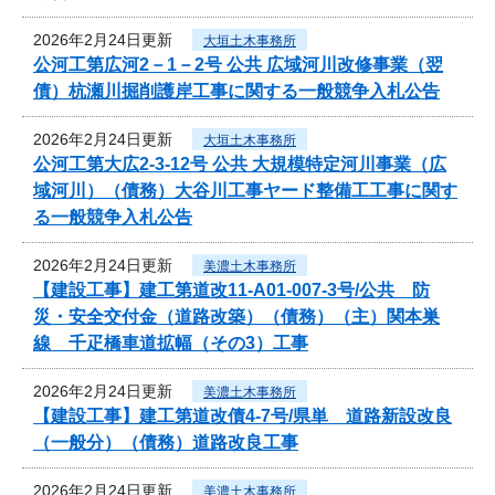
2026年2月24日更新
大垣土木事務所
公河工第広河2－1－2号 公共 広域河川改修事業（翌
債）杭瀬川掘削護岸工事に関する一般競争入札公告
2026年2月24日更新
大垣土木事務所
公河工第大広2-3-12号 公共 大規模特定河川事業（広
域河川）（債務）大谷川工事ヤード整備工工事に関す
る一般競争入札公告
2026年2月24日更新
美濃土木事務所
【建設工事】建工第道改11-A01-007-3号/公共 防
災・安全交付金（道路改築）（債務）（主）関本巣
線 千疋橋車道拡幅（その3）工事
2026年2月24日更新
美濃土木事務所
【建設工事】建工第道改債4-7号/県単 道路新設改良
（一般分）（債務）道路改良工事
2026年2月24日更新
美濃土木事務所