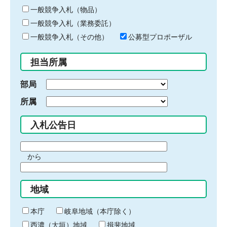
ー
一般競争入札（物品）
ワ
一般競争入札（業務委託）
ー
ド
一般競争入札（その他）
公募型プロポーザル
を
入
担当所属
力
部局
所属
入札公告日
期
から
間
期
の
間
始
地域
の
ま
終
り
わ
本庁
岐阜地域（本庁除く）
り
西濃（大垣）地域
揖斐地域