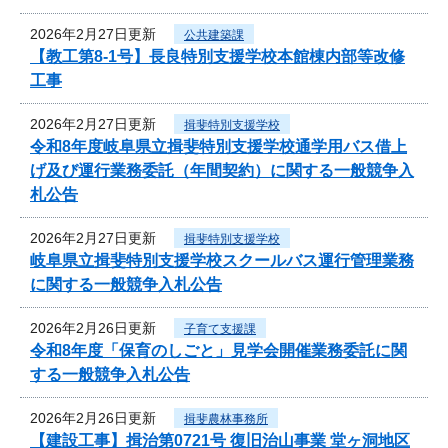
2026年2月27日更新
公共建築課
【教工第8-1号】長良特別支援学校本館棟内部等改修
工事
2026年2月27日更新
揖斐特別支援学校
令和8年度岐阜県立揖斐特別支援学校通学用バス借上
げ及び運行業務委託（年間契約）に関する一般競争入
札公告
2026年2月27日更新
揖斐特別支援学校
岐阜県立揖斐特別支援学校スクールバス運行管理業務
に関する一般競争入札公告
2026年2月26日更新
子育て支援課
令和8年度「保育のしごと」見学会開催業務委託に関
する一般競争入札公告
2026年2月26日更新
揖斐農林事務所
【建設工事】揖治第0721号 復旧治山事業 堂ヶ洞地区