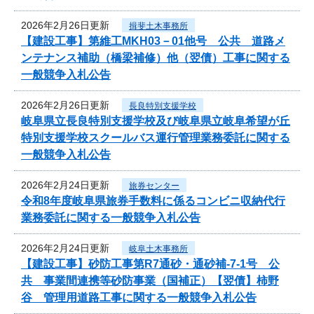
2026年2月26日更新
揖斐土木事務所
【建設工事】第維工MKH03－01他号 公共 道路メ
ンテナンス補助（橋梁補修）他（翌債）工事に関する
一般競争入札公告
2026年2月26日更新
長良特別支援学校
岐阜県立長良特別支援学校及び岐阜県立岐阜希望が丘
特別支援学校スクールバス運行管理業務委託に関する
一般競争入札公告
2026年2月24日更新
旅券センター
令和8年度岐阜県旅券手数料に係るコンビニ収納代行
業務委託に関する一般競争入札公告
2026年2月24日更新
岐阜土木事務所
【建設工事】砂防工事第R7通砂・通砂補-7-1号 公
共 事業間連携等砂防事業（国補正）【翌債】柿野
谷 管理用道路工事に関する一般競争入札公告