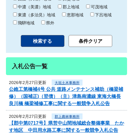
中濃（美濃）地域
郡上地域
可茂地域
東濃（多治見）地域
恵那地域
下呂地域
飛騨地域
県外
入札公告一覧
2026年2月27日更新
大垣土木事務所
公維工第橋補4号 公共 道路メンテナンス補助（橋梁補
修）（国補正)（翌債）（主）津島南濃線 東海大橋長
良川橋 橋梁補修工事に関する一般競争入札公告
2026年2月27日更新
郡上農林事務所
【郡中第0717号】県営中山間地域総合整備事業 たか
す地区 中田用水路工事に関する一般競争入札公告