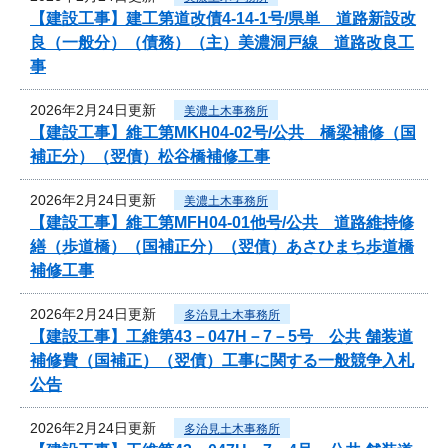
【建設工事】建工第道改債4-14-1号/県単 道路新設改
良（一般分）（債務）（主）美濃洞戸線 道路改良工
事
2026年2月24日更新
美濃土木事務所
【建設工事】維工第MKH04-02号/公共 橋梁補修（国
補正分）（翌債）松谷橋補修工事
2026年2月24日更新
美濃土木事務所
【建設工事】維工第MFH04-01他号/公共 道路維持修
繕（歩道橋）（国補正分）（翌債）あさひまち歩道橋
補修工事
2026年2月24日更新
多治見土木事務所
【建設工事】工維第43－047H－7－5号 公共 舗装道
補修費（国補正）（翌債）工事に関する一般競争入札
公告
2026年2月24日更新
多治見土木事務所