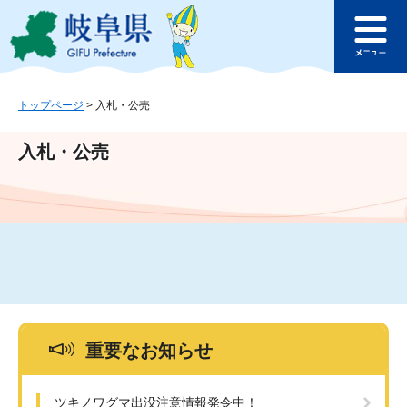
ペ
メ
このページの本文へ
ー
ニ
メ
ジ
ュ
ニ
の
ー
ュ
先
を
ー
頭
飛
トップページ
>
入札・公売
で
ば
す
し
入札・公売
。
て
本
文
へ
重要なお知らせ
ツキノワグマ出没注意情報発令中！