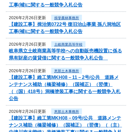
工事(補)に関する一般競争入札公告
2026年2月26日更新
揖斐農林事務所
【建設工事】揖治第0722号 復旧治山事業 孫八洞地区
工事(補)に関する一般競争入札公告
2026年2月26日更新
土岐商業高等学校
岐阜県立土岐商業高等学校への自動販売機設置に係る
県有財産の賃貸借に関する一般競争入札公告
2026年2月26日更新
恵那土木事務所
【建設工事】維工第MKH08－11－2号/公共 道路メ
ンテナンス補助（橋梁補修）（国補正）（翌債）
（（国）418号）洞橋塗装工事に関する一般競争入札
公告
2026年2月26日更新
恵那土木事務所
【建設工事】維工第MKH08－09号/公共 道路メンテ
ナンス補助（橋梁補修）（国補正）（翌債）（（主）