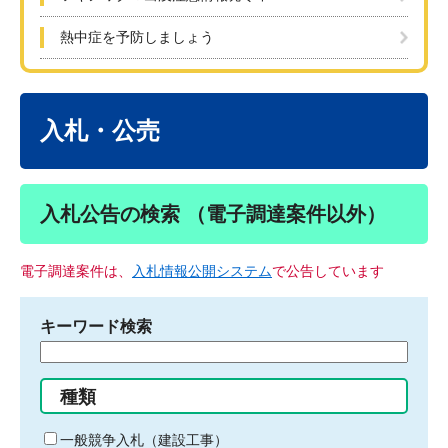
熱中症を予防しましょう
本
文
入札・公売
入札公告の検索 （電子調達案件以外）
電子調達案件は、
入札情報公開システム
で公告しています
キーワード検索
検
索
す
種類
る
キ
一般競争入札（建設工事）