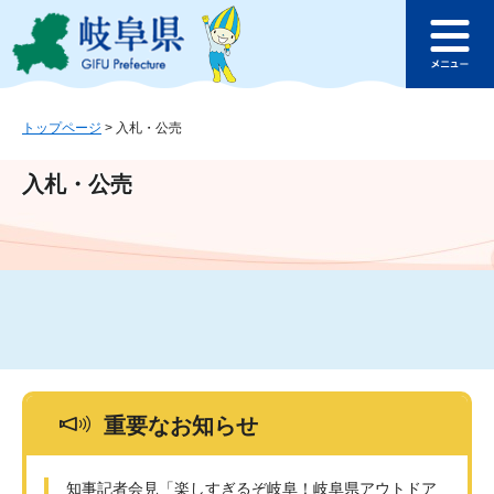
ペ
メ
このページの本文へ
ー
ニ
メ
ジ
ュ
ニ
の
ー
ュ
先
を
ー
頭
飛
トップページ
>
入札・公売
で
ば
す
し
入札・公売
。
て
本
文
へ
重要なお知らせ
知事記者会見「楽しすぎるぞ岐阜！岐阜県アウトドア