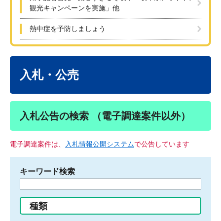
観光キャンペーンを実施」他
熱中症を予防しましょう
本
文
入札・公売
入札公告の検索 （電子調達案件以外）
電子調達案件は、
入札情報公開システム
で公告しています
キーワード検索
検
索
す
種類
る