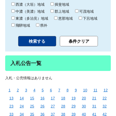
り
西濃（大垣）地域
揖斐地域
中濃（美濃）地域
郡上地域
可茂地域
東濃（多治見）地域
恵那地域
下呂地域
飛騨地域
県外
入札公告一覧
入札・公売情報はありません
1
2
3
4
5
6
7
8
9
10
11
12
13
14
15
16
17
18
19
20
21
22
23
24
25
26
27
28
29
30
31
32
33
34
35
36
37
38
39
40
41
42