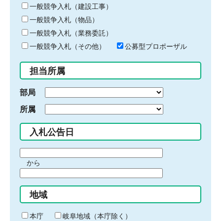
キ
一般競争入札（建設工事）
ー
一般競争入札（物品）
ワ
一般競争入札（業務委託）
ー
ド
一般競争入札（その他）
公募型プロポーザル
を
入
担当所属
力
部局
所属
入札公告日
期
から
間
期
の
間
始
地域
の
ま
終
り
わ
本庁
岐阜地域（本庁除く）