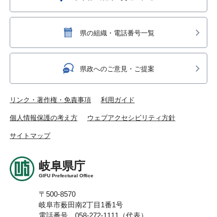
県の組織・電話番号一覧
県政へのご意見・ご提案
リンク・著作権・免責事項
利用ガイド
個人情報保護の考え方
ウェブアクセシビリティ方針
サイトマップ
岐阜県庁
GIFU Prefectural Office
〒500-8570
岐阜市薮田南2丁目1番1号
電話番号 058-272-1111（代表）