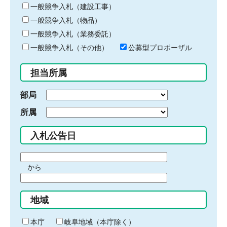
キ
一般競争入札（建設工事）
ー
一般競争入札（物品）
ワ
一般競争入札（業務委託）
ー
ド
一般競争入札（その他）
公募型プロポーザル
を
入
担当所属
力
部局
所属
入札公告日
期
から
間
期
の
間
始
地域
の
ま
終
り
わ
本庁
岐阜地域（本庁除く）