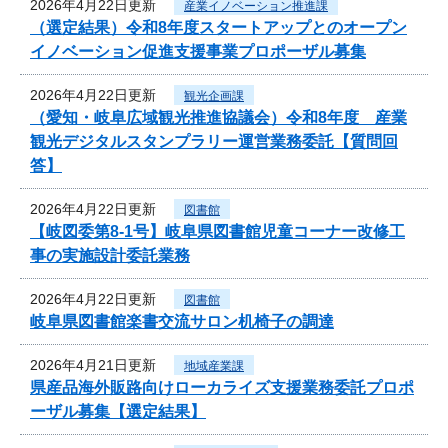
2026年4月22日更新
産業イノベーション推進課
（選定結果）令和8年度スタートアップとのオープン
イノベーション促進支援事業プロポーザル募集
2026年4月22日更新
観光企画課
（愛知・岐阜広域観光推進協議会）令和8年度 産業
観光デジタルスタンプラリー運営業務委託【質問回
答】
2026年4月22日更新
図書館
【岐図委第8-1号】岐阜県図書館児童コーナー改修工
事の実施設計委託業務
2026年4月22日更新
図書館
岐阜県図書館楽書交流サロン机椅子の調達
2026年4月21日更新
地域産業課
県産品海外販路向けローカライズ支援業務委託プロポ
ーザル募集【選定結果】