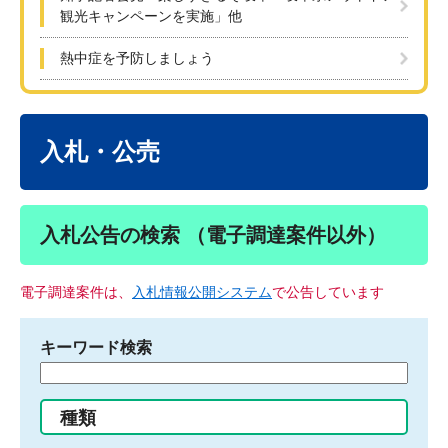
観光キャンペーンを実施」他
熱中症を予防しましょう
本
文
入札・公売
入札公告の検索 （電子調達案件以外）
電子調達案件は、
入札情報公開システム
で公告しています
キーワード検索
検
索
す
種類
る