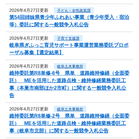
2026年4月27日更新
子ども・女性政策課
第54回姉妹県青少年ふれあい事業（青少年受入・宿泊
等）委託に関する一般競争入札公告
2026年4月27日更新
子育て支援課
岐阜県ぎふっこ育児サポート事業運営業務委託プロポ
ーザル募集【選定結果】
2026年4月27日更新
岐阜土木事務所
維持委託第R8単修-6号 県単 道路維持修繕（全面委
託） MEを活用した道路点検・維持修繕業務委託工
事（本巣市南部ほか2市町）に関する一般競争入札公
告
2026年4月27日更新
岐阜土木事務所
維持委託第R8単修-2号 県単 道路維持修繕（全面委
託） MEを活用した道路点検・維持修繕業務委託工
事（岐阜市北部）に関する一般競争入札公告