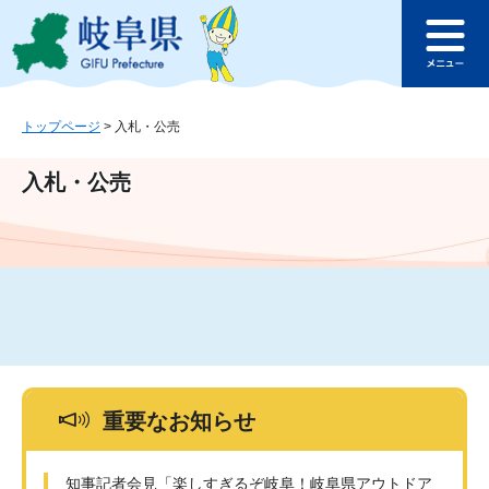
ペ
メ
このページの本文へ
ー
ニ
メ
ジ
ュ
ニ
の
ー
ュ
先
を
ー
頭
飛
トップページ
>
入札・公売
で
ば
す
し
入札・公売
。
て
本
文
へ
重要なお知らせ
知事記者会見「楽しすぎるぞ岐阜！岐阜県アウトドア