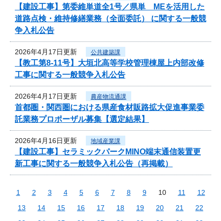
【建設工事】第委維単道全1号／県単 MEを活用した
道路点検・維持修繕業務（全面委託） に関する一般競
争入札公告
2026年4月17日更新
公共建築課
【教工第8-11号】大垣北高等学校管理棟屋上内部改修
工事に関する一般競争入札公告
2026年4月17日更新
農産物流通課
首都圏・関西圏における県産食材販路拡大促進事業委
託業務プロポーザル募集【選定結果】
2026年4月16日更新
地域産業課
【建設工事】セラミックパークMINO端末通信装置更
新工事に関する一般競争入札公告（再掲載）
1
2
3
4
5
6
7
8
9
10
11
12
13
14
15
16
17
18
19
20
21
22