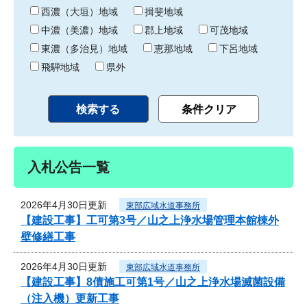
り
西濃（大垣）地域
揖斐地域
中濃（美濃）地域
郡上地域
可茂地域
東濃（多治見）地域
恵那地域
下呂地域
飛騨地域
県外
入札公告一覧
2026年4月30日更新
東部広域水道事務所
【建設工事】工可第3号／山之上浄水場管理本館棟外
壁修繕工事
2026年4月30日更新
東部広域水道事務所
【建設工事】8債施工可第1号／山之上浄水場滅菌設備
（注入機）更新工事