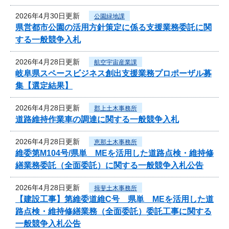
2026年4月30日更新
公園緑地課
県営都市公園の活用方針策定に係る支援業務委託に関
する一般競争入札
2026年4月28日更新
航空宇宙産業課
岐阜県スペースビジネス創出支援業務プロポーザル募
集【選定結果】
2026年4月28日更新
郡上土木事務所
道路維持作業車の調達に関する一般競争入札
2026年4月28日更新
恵那土木事務所
維委第M104号/県単 MEを活用した道路点検・維持修
繕業務委託（全面委託）に関する一般競争入札公告
2026年4月28日更新
揖斐土木事務所
【建設工事】第維委道維C号 県単 MEを活用した道
路点検・維持修繕業務（全面委託）委託工事に関する
一般競争入札公告