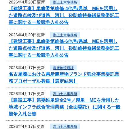
2026年4月20日更新
郡上土木事務所
【建設工事】単維委第維修‐4他号/県単 MEを活用し
た道路点検及び道路、河川、砂防維持修繕業務委託工
事に関する一般競争入札公告
2026年4月20日更新
郡上土木事務所
【建設工事】単維委第維修‐6他号/県単 MEを活用し
た道路点検及び道路、河川、砂防維持修繕業務委託工
事に関する一般競争入札公告
2026年4月17日更新
農産物流通課
名古屋圏における県産農産物ブランド強化事業委託業
務プロポーザル募集【選定結果】
2026年4月17日更新
高山土木事務所
【建設工事】第委維単道全2号／県単 MEを活用した
地域インフラ総合管理業務（全面委託） に関する一般
競争入札公告
2026年4月17日更新
高山土木事務所