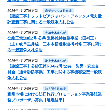
2026年4月27日更新
産業デジタル推進課
【建設工事】ソフトピアジャパン・アネックス電力量
計更新工事に関する一般競争入札公告
2026年4月27日更新
大垣土木事務所
公維工第道維2号 公共 道路維持修繕事業（国補正）
（主）岐阜垂井線 三本木横断歩道橋補修 工事に関す
る一般競争入札公告
2026年4月27日更新
郡上土木事務所
【建設工事】公砂工第R8-6-2号/公共 防災・安全交
付金（通常砂防事業）工事に関する事後審査型一般競
争入札公告
2026年4月24日更新
観光誘客推進課
豪州市場における訪日旅行プロモーション事業委託業
務プロポーザル募集【選定結果】