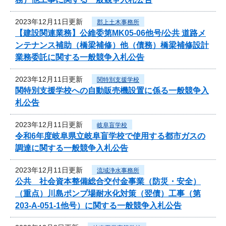
2023年12月11日更新
郡上土木事務所
【建設関連業務】公維委第MK05-06他号/公共 道路メ
ンテナンス補助（橋梁補修）他（債務）橋梁補修設計
業務委託に関する一般競争入札公告
2023年12月11日更新
関特別支援学校
関特別支援学校への自動販売機設置に係る一般競争入
札公告
2023年12月11日更新
岐阜盲学校
令和6年度岐阜県立岐阜盲学校で使用する都市ガスの
調達に関する一般競争入札公告
2023年12月11日更新
流域浄水事務所
公共 社会資本整備総合交付金事業（防災・安全）
（重点）川島ポンプ場耐水化対策（翌債）工事（第
203-A-051-1他号）に関する一般競争入札公告