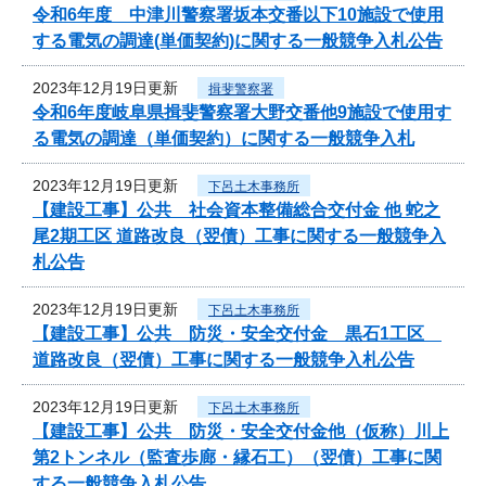
令和6年度 中津川警察署坂本交番以下10施設で使用
する電気の調達(単価契約)に関する一般競争入札公告
2023年12月19日更新
揖斐警察署
令和6年度岐阜県揖斐警察署大野交番他9施設で使用す
る電気の調達（単価契約）に関する一般競争入札
2023年12月19日更新
下呂土木事務所
【建設工事】公共 社会資本整備総合交付金 他 蛇之
尾2期工区 道路改良（翌債）工事に関する一般競争入
札公告
2023年12月19日更新
下呂土木事務所
【建設工事】公共 防災・安全交付金 黒石1工区
道路改良（翌債）工事に関する一般競争入札公告
2023年12月19日更新
下呂土木事務所
【建設工事】公共 防災・安全交付金他（仮称）川上
第2トンネル（監査歩廊・縁石工）（翌債）工事に関
する一般競争入札公告