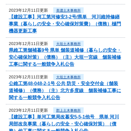
2023年12月11日更新
美濃土木事務所
【建設工事】河工第河修安3-2号/県単 河川維持修繕
事業（暮らしの安全・安心確保対策費）（債務）樋門
機器更新工事
2023年12月11日更新
大垣土木事務所
県維工第舗補暮9号 県単 舗装道補修（暮らしの安全・
安心確保対策）（債務）（主）大垣一宮線 舗装補修
工事に関する一般競争入札公告
2023年12月11日更新
大垣土木事務所
公維工第48-048-2-1号 公共 防災・安全交付金（舗装
道補修）（債務）（主）北方多度線 舗装補修工事に
関する一般競争入札公告
2023年12月11日更新
郡上土木事務所
【建設工事】単河工第局改暮安5-5-1他号 県単 河川
局部改良事業（暮らしの安全・安心確保対策）（債
務）他工事に関する一般競争入札公告