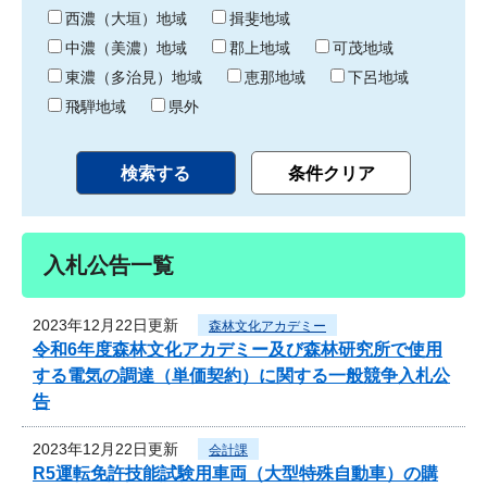
り
西濃（大垣）地域
揖斐地域
中濃（美濃）地域
郡上地域
可茂地域
東濃（多治見）地域
恵那地域
下呂地域
飛騨地域
県外
入札公告一覧
2023年12月22日更新
森林文化アカデミー
令和6年度森林文化アカデミー及び森林研究所で使用
する電気の調達（単価契約）に関する一般競争入札公
告
2023年12月22日更新
会計課
R5運転免許技能試験用車両（大型特殊自動車）の購