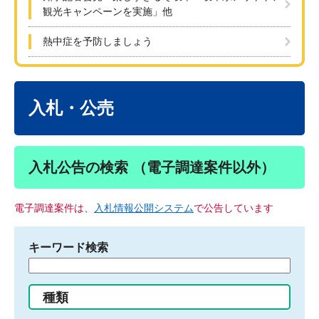
観光キャンペーンを実施」他
熱中症を予防しましょう
本
文
入札・公売
入札公告の検索 （電子調達案件以外）
電子調達案件は、
入札情報公開システム
で公告しています
キーワード検索
検
索
す
種類
る