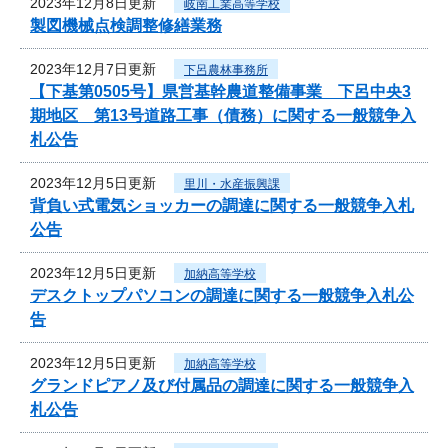
2023年12月8日更新
岐南工業高等学校
製図機械点検調整修繕業務
2023年12月7日更新
下呂農林事務所
【下基第0505号】県営基幹農道整備事業 下呂中央3
期地区 第13号道路工事（債務）に関する一般競争入
札公告
2023年12月5日更新
里川・水産振興課
背負い式電気ショッカーの調達に関する一般競争入札
公告
2023年12月5日更新
加納高等学校
デスクトップパソコンの調達に関する一般競争入札公
告
2023年12月5日更新
加納高等学校
グランドピアノ及び付属品の調達に関する一般競争入
札公告