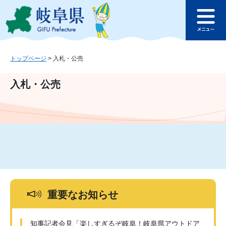
ペ
メ
このページの本文へ
ー
ニ
メ
ジ
ュ
ニ
の
ー
ュ
先
を
ー
頭
飛
トップページ
>
入札・公売
で
ば
す
し
入札・公売
。
て
本
文
へ
重要なお知らせ
知事記者会見「楽しすぎるぞ岐阜！岐阜県アウトドア