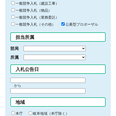
キ
一般競争入札（建設工事）
ー
一般競争入札（物品）
ワ
一般競争入札（業務委託）
ー
ド
一般競争入札（その他）
公募型プロポーザル
を
入
担当所属
力
部局
所属
入札公告日
期
から
間
期
の
間
始
地域
の
ま
終
り
わ
本庁
岐阜地域（本庁除く）