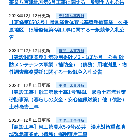
事業八百津地区第6号工事に関する一般競争入札公告
2023年12月12日更新
恵那農林事務所
【恵経第0503号】県営経営体育成基盤整備事業 久保
原地区 ほ場整備第8期工事に関する一般競争入札公
告
2023年12月12日更新
揖斐土木事務所
【建設関連業務】第砂用委砂メ3－1ほか号 公共 砂
防メンテナンス事業（補助金）（債務）用地測量・物
件調査業務委託に関する一般競争入札公告
2023年12月11日更新
美濃土木事務所
【建設工事】砂工第緊土暮1号/県単 緊急土石流対策
砂防事業（暮らしの安全・安心確保対策）他（債務）
土砂撤去工事
2023年12月11日更新
美濃土木事務所
【建設工事】河工第浸水5-9号/公共 浸水対策重点地
域緊急事業他（債務）掘削護岸工事