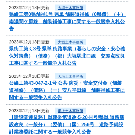
2023年12月18日更新
大垣土木事務所
県維工第0県舗補1号 県単 舗装道補修（0県債）（主）
南濃関ケ原線 舗装補修工事に関する一般競争入札公
告
2023年12月18日更新
大垣土木事務所
県街工第く3号 県単 街路事業（暮らしの安全・安心確
保対策費）（債務）（都）大垣駅北口線 交差点改良
工事に関する一般競争入札公告
2023年12月18日更新
大垣土木事務所
公維工第43-047-2-1号 公共 防災・安全交付金（舗装
道補修）（債務）（一）安八平田線 舗装補修工事に
関する一般競争入札公告
2023年12月18日更新
郡上土木事務所
【建設関連業務】単建委第道改-5-20-H号/県単 道路新
設改良（一般分）（翌債）（国）256号 道路予備設
計業務委託に関する一般競争入札公告