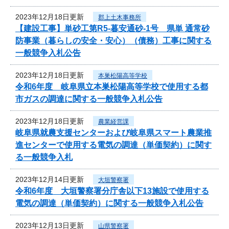
2023年12月18日更新
郡上土木事務所
【建設工事】単砂工第R5-暮安通砂-1号 県単 通常砂
防事業（暮らしの安全・安心）（債務）工事に関する
一般競争入札公告
2023年12月18日更新
本巣松陽高等学校
令和6年度 岐阜県立本巣松陽高等学校で使用する都
市ガスの調達に関する一般競争入札公告
2023年12月18日更新
農業経営課
岐阜県就農支援センターおよび岐阜県スマート農業推
進センターで使用する電気の調達（単価契約）に関す
る一般競争入札
2023年12月14日更新
大垣警察署
令和6年度 大垣警察署分庁舎以下13施設で使用する
電気の調達（単価契約）に関する一般競争入札公告
2023年12月13日更新
山県警察署