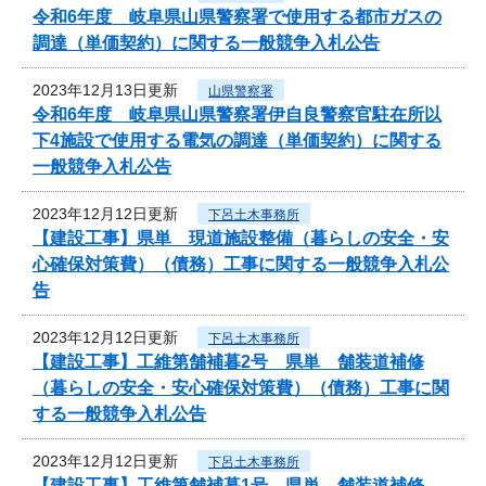
令和6年度 岐阜県山県警察署で使用する都市ガスの
調達（単価契約）に関する一般競争入札公告
2023年12月13日更新
山県警察署
令和6年度 岐阜県山県警察署伊自良警察官駐在所以
下4施設で使用する電気の調達（単価契約）に関する
一般競争入札公告
2023年12月12日更新
下呂土木事務所
【建設工事】県単 現道施設整備（暮らしの安全・安
心確保対策費）（債務）工事に関する一般競争入札公
告
2023年12月12日更新
下呂土木事務所
【建設工事】工維第舗補暮2号 県単 舗装道補修
（暮らしの安全・安心確保対策費）（債務）工事に関
する一般競争入札公告
2023年12月12日更新
下呂土木事務所
【建設工事】工維第舗補暮1号 県単 舗装道補修