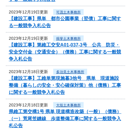
2023年12月19日更新
可茂土木事務所
【建設工事】県単 都市公園事業（翌債）工事に関す
る一般競争入札公告
2023年12月19日更新
揖斐土木事務所
【建設工事】第維工交安A01-037-3号 公共 防災・
安全交付金（交通安全）（債務）工事に関する一般競
争入札公告
2023年12月18日更新
多治見土木事務所
【建設工事】工維単第現施暮3他号 県単 現道施設
整備（暮らしの安全・安心確保対策）他（債務）工事
に関する一般競争入札公告
2023年12月18日更新
大垣土木事務所
県維工第交構1号 県単 現道構造改築（一般）（債務）
（一）荒尾笠縫線 歩道整備工事に関する一般競争入
札公告