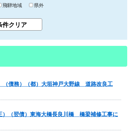
飛騨地域
県外
事業）（債務）（都）大垣神戸大野線 道路改良工
補正）（翌債）東海大橋長良川橋 橋梁補修工事に