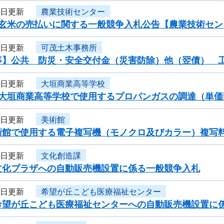
2日更新
農業技術センター
産玄米の売払いに関する一般競争入札公告【農業技術セン
2日更新
可茂土木事務所
事】公共 防災・安全交付金（災害防除）他（翌債） 
1日更新
大垣商業高等学校
度大垣商業高等学校で使用するプロパンガスの調達（単
1日更新
美術館
術館で使用する電子複写機（モノクロ及びカラー）複写
1日更新
文化創造課
文化プラザへの自動販売機設置に係る一般競争入札
1日更新
希望が丘こども医療福祉センター
希望が丘こども医療福祉センターへの自動販売機設置に