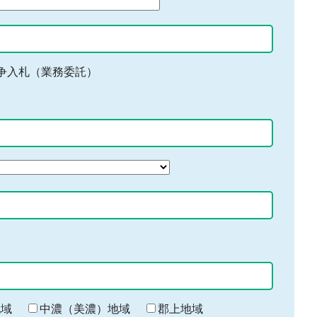
争入札（業務委託）
地域
中濃（美濃）地域
郡上地域