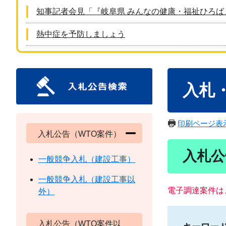
知事記者会見「『岐阜県 みんなの健康・福祉ひろば
熱中症を予防しましょう
本
入札
文
印刷ページ表
入札公告（WTO案件）
入札公
一般競争入札（建設工事）
一般競争入札（建設工事以
電子調達案件は
外）
入札公告（WTO案件以