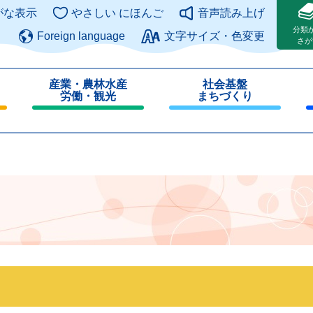
このページの本文へ
がな表示
やさしい にほんご
音声読み上げ
分類
Foreign language
文字サイズ・色変更
さが
産業・農林水産
社会基盤
労働・観光
まちづくり
閉
閉
じ
じ
る
る