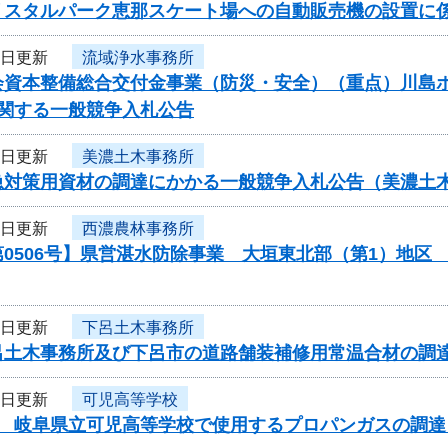
リスタルパーク恵那スケート場への自動販売機の設置に
5日更新
流域浄水事務所
資本整備総合交付金事業（防災・安全）（重点）川島ポンプ
に関する一般競争入札公告
2日更新
美濃土木事務所
急対策用資材の調達にかかる一般競争入札公告（美濃土
2日更新
西濃農林事務所
第0506号】県営湛水防除事業 大垣東北部（第1）地
2日更新
下呂土木事務所
呂土木事務所及び下呂市の道路舗装補修用常温合材の調
2日更新
可児高等学校
度 岐阜県立可児高等学校で使用するプロパンガスの調