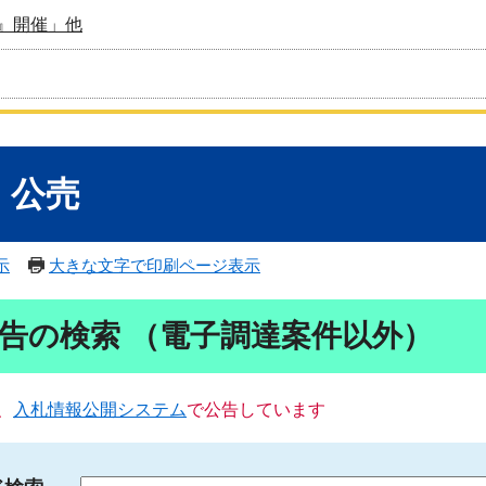
』開催」他
・公売
示
大きな文字で印刷ページ表示
告の検索 （電子調達案件以外）
、
入札情報公開システム
で公告しています