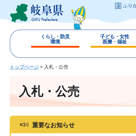
ペ
メ
ふり
ー
ニ
ジ
ュ
の
ー
先
を
くらし・防災
子ども・女性
頭
飛
環境
医療・福祉
で
ば
閉
閉
す
し
じ
じ
。
て
る
る
トップページ
>
入札・公売
本
文
へ
入札・公売
重要なお知らせ