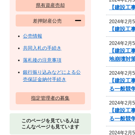
県有資産売却
【建設工事
差押財産公売
2024年2月
【建設工
公売情報
2024年2月
共同入札の手続き
【建設工
地崩壊対
落札後の注意事項
銀行振り込みなどによる公
2024年2月
売保証金納付手続き
【建設工事
る一般競
指定管理者の募集
2024年2月
【建設工事
る一般競
このページを見ている人は
こんなページも見ています
2024年2月