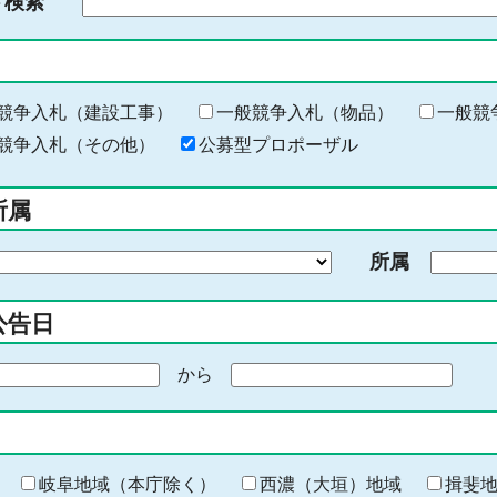
ド検索
検
索
す
る
キ
競争入札（建設工事）
一般競争入札（物品）
一般競
ー
競争入札（その他）
公募型プロポーザル
ワ
ー
所属
ド
を
所属
入
力
公告日
から
期
間
の
終
わ
岐阜地域（本庁除く）
西濃（大垣）地域
揖斐