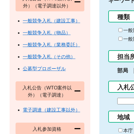
キーワー
外）（電子調達以外）
種類
一般競争入札（建設工事）
一般
一般競争入札（物品）
一般
一般競争入札（業務委託）
担当
一般競争入札（その他）
公募型プロポーザル
部局
入札
入札公告（WTO案件以
外）（電子調達）
期
間
電子調達（建設工事以外）
の
地域
始
入札参加資格
ま
本庁