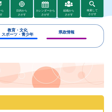
検索して
から
目的から
カレンダーから
組織から
さがす
す
さがす
さがす
さがす
教育・文化
県政情報
スポーツ・青少年
閉
閉
じ
じ
る
る