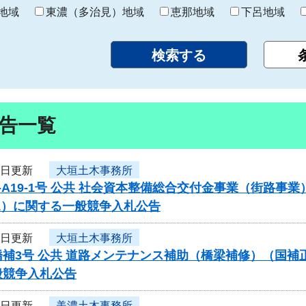
り
地域
東濃（多治見）地域
恵那地域
下呂地域
告一覧
5日更新
大垣土木事務所
-A19-1号 公共 社会資本整備総合交付金事業（街路
1）に関する一般競争入札公告
5日更新
大垣土木事務所
橋補3号 公共 道路メンテナンス補助（橋梁補修）（国
般競争入札公告
5日更新
美濃土木事務所