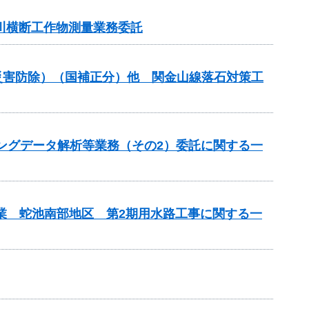
河川横断工作物測量業務委託
金（災害防除）（国補正分）他 関金山線落石対策工
チングデータ解析等業務（その2）委託に関する一
事業 蛇池南部地区 第2期用水路工事に関する一