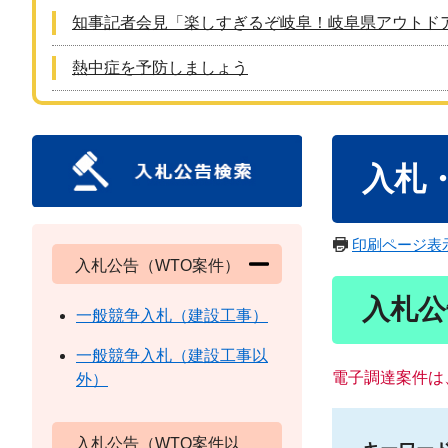
知事記者会見「楽しすぎるぞ岐阜！岐阜県アウトド
熱中症を予防しましょう
本
入札
文
印刷ページ表
入札公告（WTO案件）
入札公
一般競争入札（建設工事）
一般競争入札（建設工事以
電子調達案件は
外）
入札公告（WTO案件以