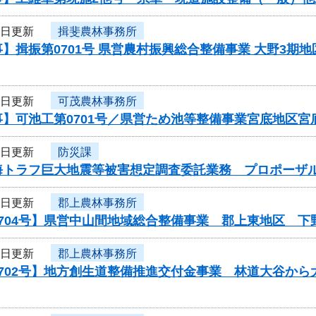
1日更新
揖斐農林事務所
】揖振第0701号 県営農村振興総合整備事業 大野3期
1日更新
可茂農林事務所
事】可池工第0701号／県営ため池等整備事業宮底地区
1日更新
防災課
海トラフ巨大地震等被害想定調査委託業務 プロポーザ
1日更新
郡上農林事務所
0704号】県営中山間地域総合整備事業 郡上東地区 
1日更新
郡上農林事務所
0702号】地方創生道整備推進交付金事業 林道大谷か