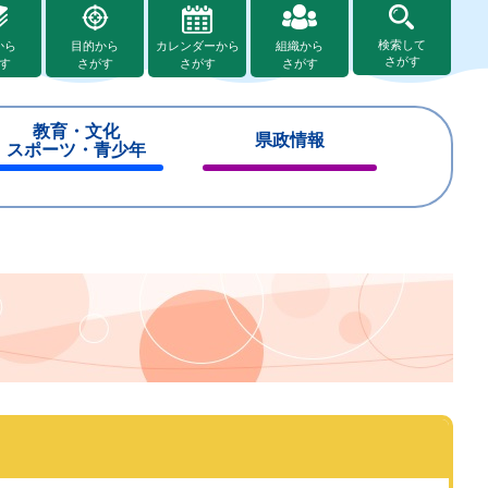
検索して
から
目的から
カレンダーから
組織から
さがす
す
さがす
さがす
さがす
教育・文化
県政情報
スポーツ・青少年
閉
閉
じ
じ
る
る