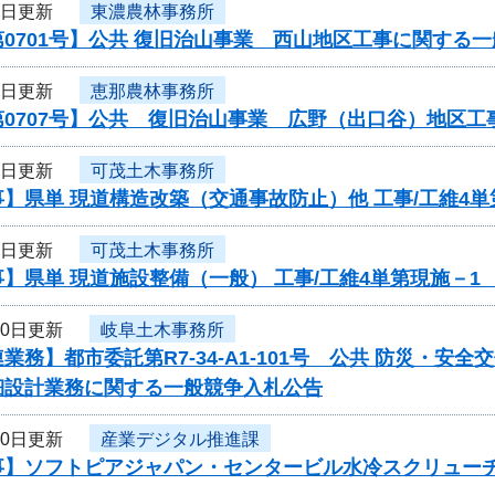
1日更新
東濃農林事務所
0701号】公共 復旧治山事業 西山地区工事に関する
1日更新
恵那農林事務所
第0707号】公共 復旧治山事業 広野（出口谷）地区
1日更新
可茂土木事務所
】県単 現道構造改築（交通事故防止）他 工事/工維4
1日更新
可茂土木事務所
】県単 現道施設整備（一般） 工事/工維4単第現施－
30日更新
岐阜土木事務所
業務】都市委託第R7-34-A1-101号 公共 防災・
細設計業務に関する一般競争入札公告
30日更新
産業デジタル推進課
事】ソフトピアジャパン・センタービル水冷スクリュー