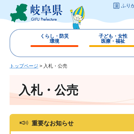
ペ
メ
ふり
ー
ニ
ジ
ュ
の
ー
先
を
くらし・防災
子ども・女性
頭
飛
環境
医療・福祉
で
ば
閉
閉
す
し
じ
じ
。
て
る
る
トップページ
>
入札・公売
本
文
へ
入札・公売
重要なお知らせ