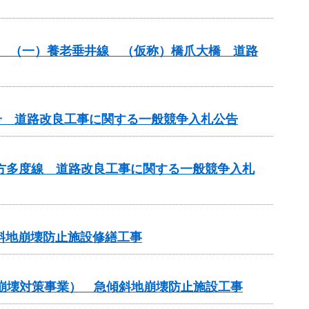
改築） （一）養老垂井線 （仮称）橋爪大橋 道路
65号 道路改良工事に関する一般競争入札公告
）北方多度線 道路改良工事に関する一般競争入札
斜地崩壊防止施設修繕工事
地崩壊対策事業） 急傾斜地崩壊防止施設工事