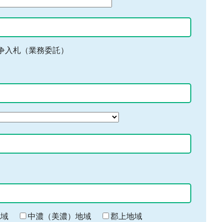
争入札（業務委託）
地域
中濃（美濃）地域
郡上地域