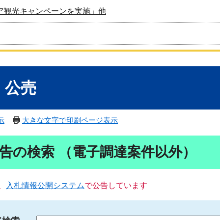
ア観光キャンペーンを実施」他
・公売
示
大きな文字で印刷ページ表示
告の検索 （電子調達案件以外）
、
入札情報公開システム
で公告しています