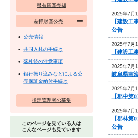
県有資産売却
2025年7月
【建設工事
差押財産公売
公告
公売情報
2025年7月
共同入札の手続き
【建設工
落札後の注意事項
2025年7月
岐阜県南
銀行振り込みなどによる公
売保証金納付手続き
2025年7月
【郡中第
指定管理者の募集
2025年7月
【郡林第
このページを見ている人は
公告
こんなページも見ています