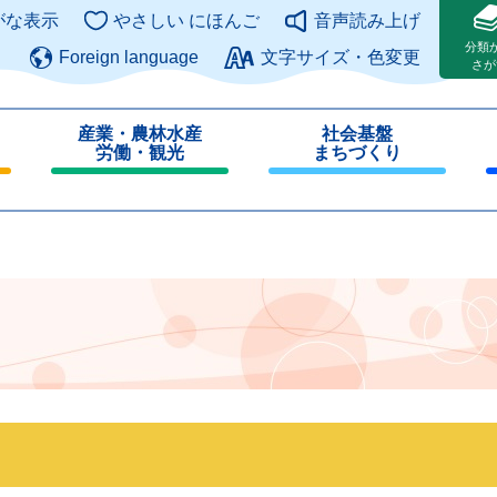
このページの本文へ
がな表示
やさしい にほんご
音声読み上げ
分類
Foreign language
文字サイズ・色変更
さが
産業・農林水産
社会基盤
労働・観光
まちづくり
閉
閉
じ
じ
る
る