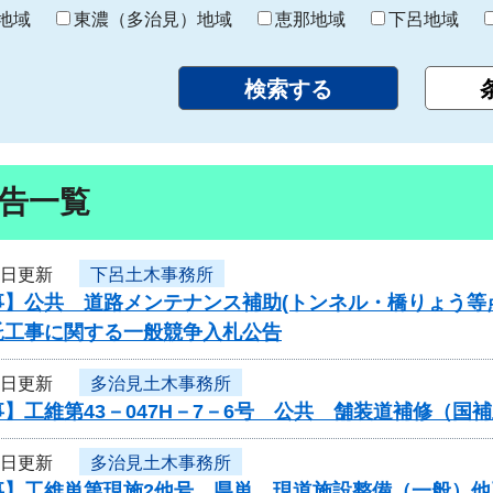
り
地域
東濃（多治見）地域
恵那地域
下呂地域
告一覧
1日更新
下呂土木事務所
事】公共 道路メンテナンス補助(トンネル・橋りょう等
託工事に関する一般競争入札公告
1日更新
多治見土木事務所
】工維第43－047H－7－6号 公共 舗装道補修（
1日更新
多治見土木事務所
事】工維単第現施2他号 県単 現道施設整備（一般）