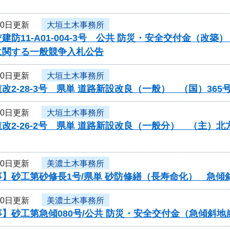
30日更新
大垣土木事務所
建防11-A01-004-3号 公共 防災・安全交付金（
に関する一般競争入札公告
30日更新
大垣土木事務所
改2-28-3号 県単 道路新設改良（一般） （国）3
30日更新
大垣土木事務所
改2-26-2号 県単 道路新設改良（一般分） （主
30日更新
美濃土木事務所
事】砂工第砂修長1号/県単 砂防修繕（長寿命化） 急傾
30日更新
美濃土木事務所
】砂工第急傾080号/公共 防災・安全交付金（急傾斜