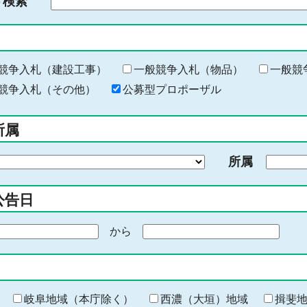
ド検索
検
索
す
る
キ
競争入札（建設工事）
一般競争入札（物品）
一般競
ー
競争入札（その他）
公募型プロポーザル
ワ
ー
所属
ド
を
所属
入
力
公告日
から
期
間
の
終
わ
岐阜地域（本庁除く）
西濃（大垣）地域
揖斐