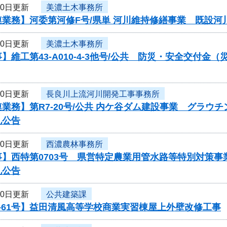
30日更新
美濃土木事務所
連業務】河委第河修F号/県単 河川維持修繕事業 既設
30日更新
美濃土木事務所
】維工第43-A010-4-3他号/公共 防災・安全交付
30日更新
長良川上流河川開発工事事務所
業務】第R7-20号/公共 内ケ谷ダム建設事業 グラウ
札公告
30日更新
西濃農林事務所
事】西特第0703号 県営特定農業用管水路等特別対策
札公告
30日更新
公共建築課
-61号】益田清風高等学校商業実習棟屋上外壁改修工事