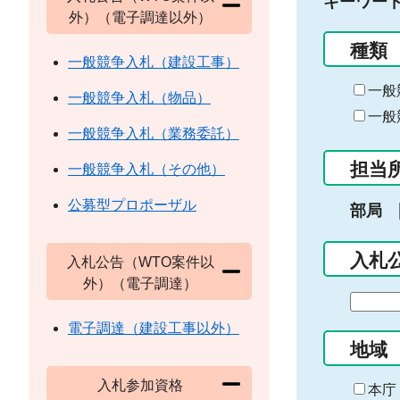
キーワー
外）（電子調達以外）
種類
一般競争入札（建設工事）
一般
一般競争入札（物品）
一般
一般競争入札（業務委託）
担当
一般競争入札（その他）
公募型プロポーザル
部局
入札
入札公告（WTO案件以
外）（電子調達）
期
間
電子調達（建設工事以外）
の
地域
始
入札参加資格
ま
本庁