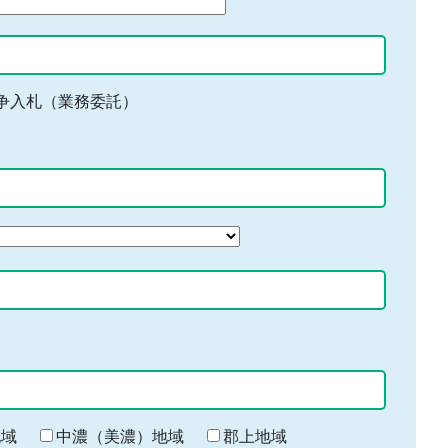
争入札（業務委託）
地域
中濃（美濃）地域
郡上地域