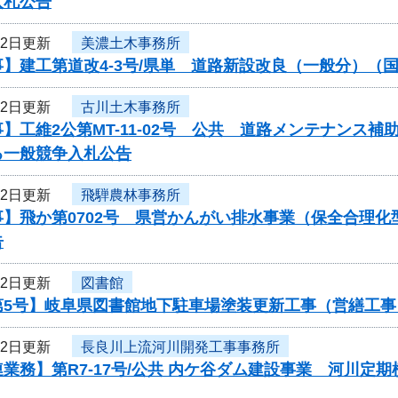
入札公告
22日更新
美濃土木事務所
】建工第道改4-3号/県単 道路新設改良（一般分）（国
22日更新
古川土木事務所
】工維2公第MT-11-02号 公共 道路メンテナンス
る一般競争入札公告
22日更新
飛騨農林事務所
事】飛か第0702号 県営かんがい排水事業（保全合理
告
22日更新
図書館
第5号】岐阜県図書館地下駐車場塗装更新工事（営繕工
22日更新
長良川上流河川開発工事事務所
業務】第R7-17号/公共 内ケ谷ダム建設事業 河川定