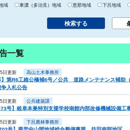
り
地域
東濃（多治見）地域
恵那地域
下呂地域
告一覧
25日更新
高山土木事務所
】第R6工維公橋補6号／公共 道路メンテナンス補助（
競争入札公告
25日更新
公共建築課
-73号】岐阜本巣特別支援学校南館内部改修機械設備工
25日更新
下呂農林事務所
0702号】県営中山間地域総合整備事業 益田南部地区