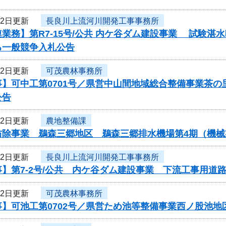
22日更新
長良川上流河川開発工事事務所
業務】第R7-15号/公共 内ケ谷ダム建設事業 試験
る一般競争入札公告
22日更新
可茂農林事務所
事】可中工第0701号／県営中山間地域総合整備事業茶
公告
22日更新
農地整備課
防除事業 鵜森三郷地区 鵜森三郷排水機場第4期（機
22日更新
長良川上流河川開発工事事務所
】第7-2号/公共 内ケ谷ダム建設事業 下流工事用道
22日更新
可茂農林事務所
事】可池工第0702号／県営ため池等整備事業西ノ股池