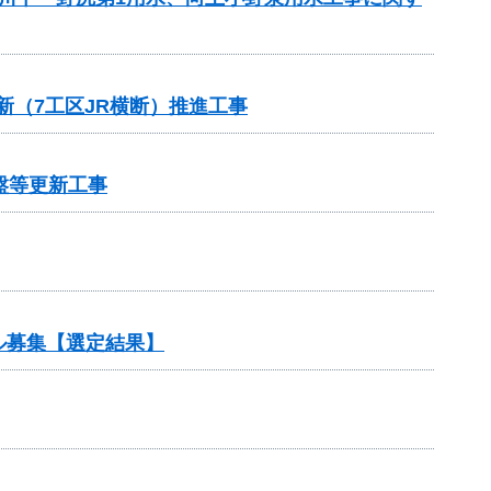
新（7工区JR横断）推進工事
盤等更新工事
ル募集【選定結果】