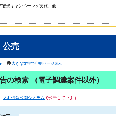
ア観光キャンペーンを実施」他
・公売
示
大きな文字で印刷ページ表示
告の検索 （電子調達案件以外）
、
入札情報公開システム
で公告しています