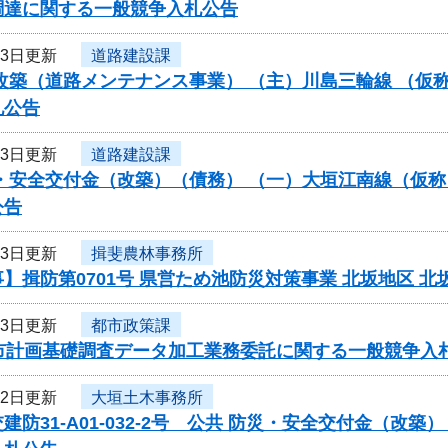
調達に関する一般競争入札公告
23日更新
道路建設課
改築（道路メンテナンス事業） （主）川島三輪線 （仮
札公告
23日更新
道路建設課
・安全交付金（改築）（債務） （一）大垣江南線（仮称
公告
23日更新
揖斐農林事務所
】揖防第0701号 県営ため池防災対策事業 北坂地区
23日更新
都市政策課
都市計画基礎調査データ加工業務委託に関する一般競争入
22日更新
大垣土木事務所
建防31-A01-032-2号 公共 防災・安全交付金（