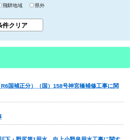
飛騨地域
県外
R6国補正分）（国）158号神宮橋補修工事に関
事
 川下・野尻第1用水、向上小野泉用水工事に関す