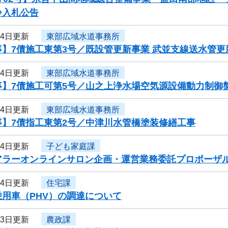
争入札公告
24日更新
東部広域水道事務所
】7債施工東第3号／既設管更新事業 武並支線送水管更
24日更新
東部広域水道事務所
事】7債施工可第5号／山之上浄水場空気源設備動力制御
24日更新
東部広域水道事務所
事】7債指工東第2号／中津川水管橋塗装修繕工事
24日更新
子ども家庭課
アラーオンラインサロン企画・運営業務委託プロポーザ
24日更新
住宅課
用車（PHV）の調達について
23日更新
農政課