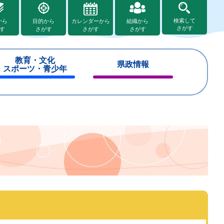
検索して
から
目的から
カレンダーから
組織から
さがす
す
さがす
さがす
さがす
教育・文化
県政情報
スポーツ・青少年
閉
閉
じ
じ
る
る