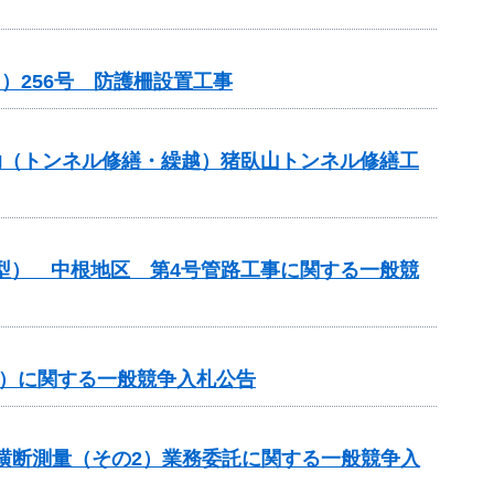
）256号 防護柵設置工事
補助（トンネル修繕・繰越）猪臥山トンネル修繕工
化型） 中根地区 第4号管路工事に関する一般競
事）に関する一般競争入札公告
期横断測量（その2）業務委託に関する一般競争入