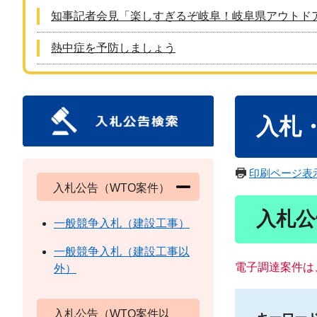
知事記者会見「楽しすぎるぞ岐阜！岐阜県アウトド
熱中症を予防しましょう
本
入札
文
印刷ページ表
入札公告（WTO案件）
入札公
一般競争入札（建設工事）
一般競争入札（建設工事以
電子調達案件は
外）
入札公告（WTO案件以