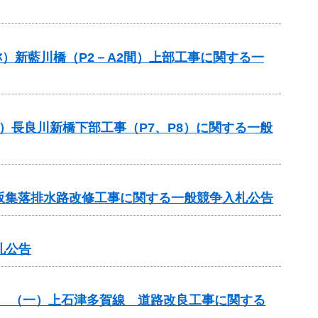
称）新藍川橋（P2－A2間）上部工事に関する一
）長良川新橋下部工事（P7、P8）に関する一般
 北坂集落排水路改修工事に関する一般競争入札公告
札公告
改築） （一）上石津多賀線 道路改良工事に関する