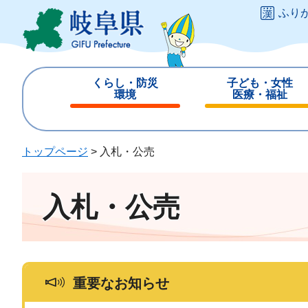
ペ
メ
ふり
ー
ニ
ジ
ュ
の
ー
先
を
くらし・防災
子ども・女性
頭
飛
環境
医療・福祉
で
ば
閉
閉
す
し
じ
じ
。
て
る
る
トップページ
>
入札・公売
本
文
へ
入札・公売
重要なお知らせ