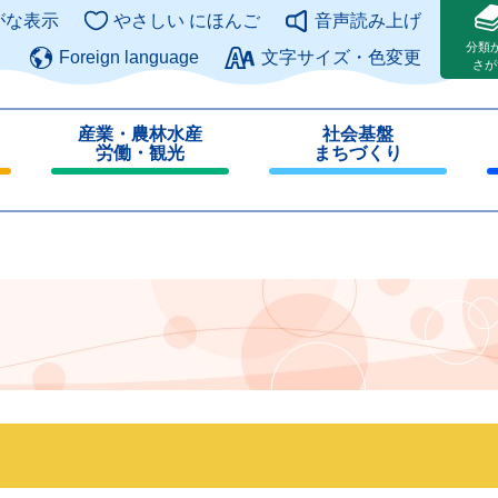
このページの本文へ
がな表示
やさしい にほんご
音声読み上げ
分類
Foreign language
文字サイズ・色変更
さが
産業・農林水産
社会基盤
労働・観光
まちづくり
閉
閉
じ
じ
る
る