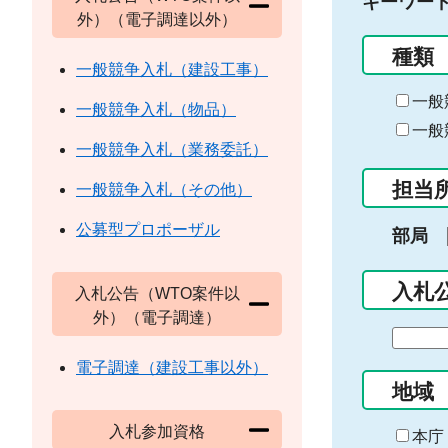
キーワー
外）（電子調達以外）
種類
一般競争入札（建設工事）
一般
一般競争入札（物品）
一般
一般競争入札（業務委託）
担当
一般競争入札（その他）
公募型プロポーザル
部局
入札
入札公告（WTO案件以
外）（電子調達）
期
間
電子調達（建設工事以外）
の
地域
始
入札参加資格
ま
本庁