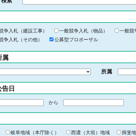
ド検索
検
索
す
る
キ
競争入札（建設工事）
一般競争入札（物品）
一般競
ー
競争入札（その他）
公募型プロポーザル
ワ
ー
所属
ド
を
所属
入
力
公告日
から
期
間
の
終
わ
岐阜地域（本庁除く）
西濃（大垣）地域
揖斐