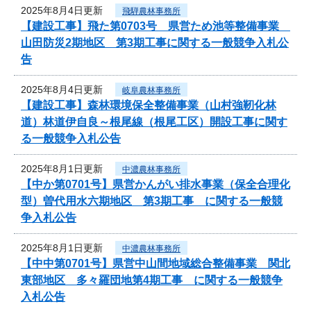
2025年8月4日更新
飛騨農林事務所
【建設工事】飛た第0703号 県営ため池等整備事業
山田防災2期地区 第3期工事に関する一般競争入札公
告
2025年8月4日更新
岐阜農林事務所
【建設工事】森林環境保全整備事業（山村強靭化林
道）林道伊自良～根尾線（根尾工区）開設工事に関す
る一般競争入札公告
2025年8月1日更新
中濃農林事務所
【中か第0701号】県営かんがい排水事業（保全合理化
型）曽代用水六期地区 第3期工事 に関する一般競
争入札公告
2025年8月1日更新
中濃農林事務所
【中中第0701号】県営中山間地域総合整備事業 関北
東部地区 多々羅団地第4期工事 に関する一般競争
入札公告