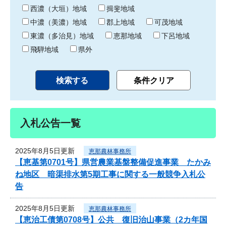
り
西濃（大垣）地域
揖斐地域
中濃（美濃）地域
郡上地域
可茂地域
東濃（多治見）地域
恵那地域
下呂地域
飛騨地域
県外
入札公告一覧
2025年8月5日更新
恵那農林事務所
【恵基第0701号】県営農業基盤整備促進事業 たかみ
ね地区 暗渠排水第5期工事に関する一般競争入札公
告
2025年8月5日更新
恵那農林事務所
【恵治工債第0708号】公共 復旧治山事業（2カ年国