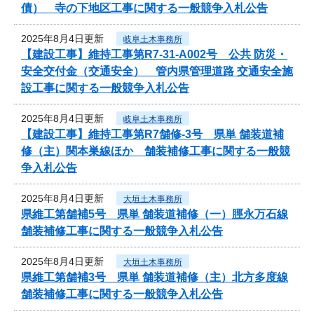
債） 寺の下地区工事に関する一般競争入札公告
2025年8月4日更新
岐阜土木事務所
【建設工事】維持工事第R7-31-A002号 公共 防災・
安全交付金（交通安全） 管内県管理道路 交通安全施
設工事に関する一般競争入札公告
2025年8月4日更新
岐阜土木事務所
【建設工事】維持工事第R7舗修-3号 県単 舗装道補
修（主）関本巣線ほか 舗装補修工事に関する一般競
争入札公告
2025年8月4日更新
大垣土木事務所
県維工第舗補5号 県単 舗装道補修（一）脛永万石線
舗装補修工事に関する一般競争入札公告
2025年8月4日更新
大垣土木事務所
県維工第舗補3号 県単 舗装道補修（主）北方多度線
舗装補修工事に関する一般競争入札公告