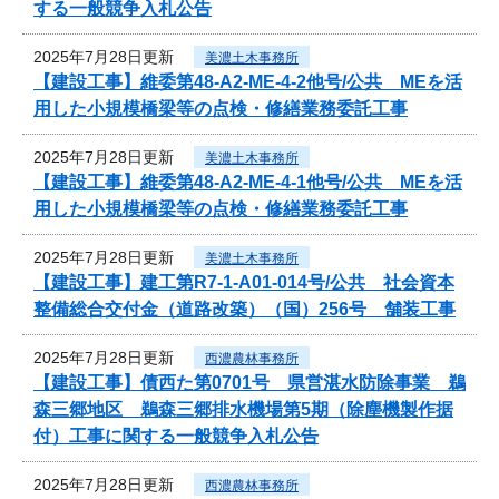
する一般競争入札公告
2025年7月28日更新
美濃土木事務所
【建設工事】維委第48-A2-ME-4-2他号/公共 MEを活
用した小規模橋梁等の点検・修繕業務委託工事
2025年7月28日更新
美濃土木事務所
【建設工事】維委第48-A2-ME-4-1他号/公共 MEを活
用した小規模橋梁等の点検・修繕業務委託工事
2025年7月28日更新
美濃土木事務所
【建設工事】建工第R7-1-A01-014号/公共 社会資本
整備総合交付金（道路改築）（国）256号 舗装工事
2025年7月28日更新
西濃農林事務所
【建設工事】債西た第0701号 県営湛水防除事業 鵜
森三郷地区 鵜森三郷排水機場第5期（除塵機製作据
付）工事に関する一般競争入札公告
2025年7月28日更新
西濃農林事務所