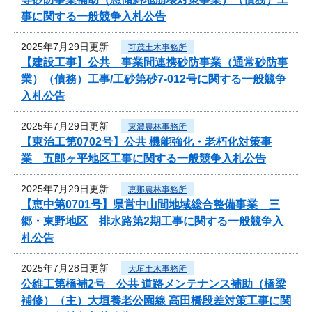
事に関する一般競争入札公告
2025年7月29日更新
可茂土木事務所
【建設工事】公共 事業間連携砂防事業（通常砂防事
業）（債務）工事/工砂第砂7-012号に関する一般競争
入札公告
2025年7月29日更新
東濃農林事務所
【東治工第0702号】公共 機能強化・老朽化対策事
業 五郎ヶ平地区工事に関する一般競争入札公告
2025年7月29日更新
恵那農林事務所
【恵中第0701号】県営中山間地域総合整備事業 三
郷・東野地区 排水路第2期工事に関する一般競争入
札公告
2025年7月28日更新
大垣土木事務所
公維工第橋補2号 公共 道路メンテナンス補助（橋梁
補修）（主）大垣養老公園線 高田橋段差対策工事に関