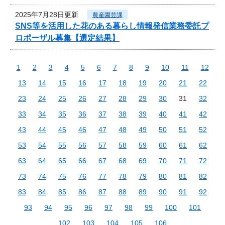
2025年7月28日更新
農産園芸課
SNS等を活用した花のある暮らし情報発信業務委託プ
ロポーザル募集【選定結果】
1
2
3
4
5
6
7
8
9
10
11
12
13
14
15
16
17
18
19
20
21
22
23
24
25
26
27
28
29
30
31
32
33
34
35
36
37
38
39
40
41
42
43
44
45
46
47
48
49
50
51
52
53
54
55
56
57
58
59
60
61
62
63
64
65
66
67
68
69
70
71
72
73
74
75
76
77
78
79
80
81
82
83
84
85
86
87
88
89
90
91
92
93
94
95
96
97
98
99
100
101
102
103
104
105
106