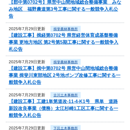
【郡中第0702号】県営中山間地域総合整備事業 みな
み地区 福野農道第3号工事に関する一般競争入札公
告
2025年7月29日更新
揖斐農林事務所
【建設工事】揖経第0702号 県営経営体育成基盤整備
事業 更地方地区 第2号第5期工事に関する一般競争入
札公告
2025年7月29日更新
揖斐農林事務所
【建設工事】揖中第0702号 県営中山間地域総合整備
事業 揖斐川東部地区 2号池ポンプ改修工事に関する一
般競争入札公告
2025年7月29日更新
古川土木事務所
【建設工事】工建1単第道改-11-4-K1号 県単 道路
新設改良事業（債務）太江杉崎1工区工事に関する一
般競争入札公告
2025年7月29日更新
下呂土木事務所