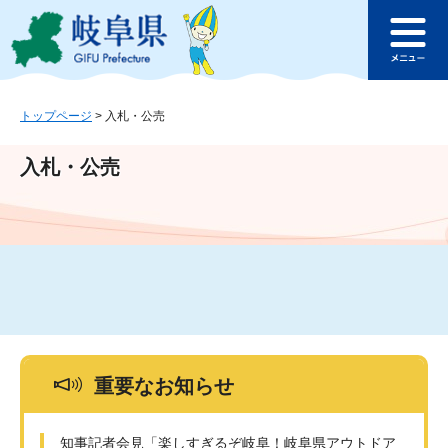
ペ
メ
このページの本文へ
ー
ニ
メ
ジ
ュ
ニ
の
ー
ュ
先
を
ー
頭
飛
トップページ
>
入札・公売
で
ば
す
し
入札・公売
。
て
本
文
へ
重要なお知らせ
知事記者会見「楽しすぎるぞ岐阜！岐阜県アウトドア