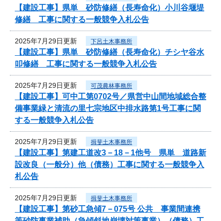
【建設工事】県単 砂防修繕（長寿命化）小川谷堰堤
修繕 工事に関する一般競争入札公告
2025年7月29日更新
下呂土木事務所
【建設工事】県単 砂防修繕（長寿命化）チシヤ谷水
叩修繕 工事に関する一般競争入札公告
2025年7月29日更新
可茂農林事務所
【建設工事】可中工第0702号／県営中山間地域総合整
備事業緑と清流の里七宗地区中排水路第1号工事に関
する一般競争入札公告
2025年7月29日更新
揖斐土木事務所
【建設工事】第建工道改3－18－1他号 県単 道路新
設改良（一般分）他（債務）工事に関する一般競争入
札公告
2025年7月29日更新
揖斐土木事務所
【建設工事】第砂工急傾7－075号 公共 事業間連携
等砂防事業補助（急傾斜地崩壊対策事業）（債務）工