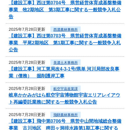
【建設工事】西ほ第0704号 県営経営体育成基盤整備
事業 牧2期地区 第3期工事に関する一般競争入札公
告
2025年7月28日更新
西濃農林事務所
【建設工事】西ほ第0703号 県営経営体育成基盤整備
事業 平尾2期地区 第1期工事に関する一般競争入札
公告
2025年7月28日更新
美濃土木事務所
【建設工事】河工第局改4-3-1号/県単 河川局部改良事
業（債務） 掘削護岸工事
2025年7月28日更新
航空宇宙産業課
岐阜かかみがはら航空宇宙博物館宇宙エリアレイアウ
ト再編委託業務に関する一般競争入札公告
2025年7月28日更新
飛騨農林事務所
【建設工事】飛中第0706号 県営中山間地域総合整備
事業 古川地区 稗田ヶ洞排水路第1期工事に関する