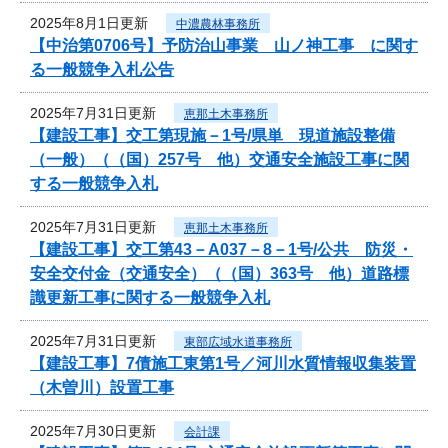
2025年8月1日更新
中濃農林事務所
【中治第0706号】予防治山事業 山ノ神工事 に関す
る一般競争入札公告
2025年7月31日更新
恵那土木事務所
【建設工事】交工第現施－1号/県単 現道施設整備
（一般）（（国）257号 他）交通安全施設工事に関
する一般競争入札
2025年7月31日更新
恵那土木事務所
【建設工事】交工第43－A037－8－1号/公共 防災・
安全交付金（交通安全）（（国）363号 他）道路標
識更新工事に関する一般競争入札
2025年7月31日更新
東部広域水道事務所
【建設工事】7債施工東第1号／河川水質情報収集装置
（木曽川）設置工事
2025年7月30日更新
会計課