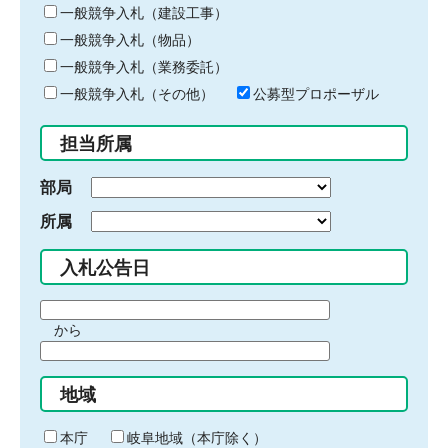
キ
一般競争入札（建設工事）
ー
一般競争入札（物品）
ワ
一般競争入札（業務委託）
ー
ド
一般競争入札（その他）
公募型プロポーザル
を
入
担当所属
力
部局
所属
入札公告日
期
から
間
期
の
間
始
地域
の
ま
終
り
わ
本庁
岐阜地域（本庁除く）