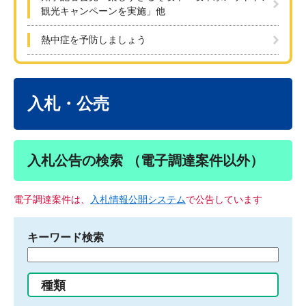
観光キャンペーンを実施」他
熱中症を予防しましょう
本
文
入札・公売
入札公告の検索 （電子調達案件以外）
電子調達案件は、
入札情報公開システム
で公告しています
キーワード検索
検
索
す
種類
る