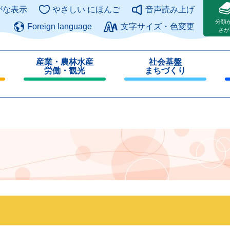
このページの本文へ
がな表示
やさしい にほんご
音声読み上げ
分類
Foreign language
文字サイズ・色変更
さが
産業・農林水産
社会基盤
労働・観光
まちづくり
閉
閉
じ
じ
る
る