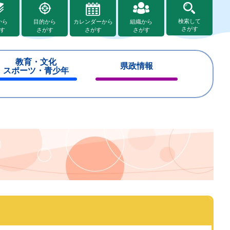
検索して
から
目的から
カレンダーから
組織から
さがす
す
さがす
さがす
さがす
教育・文化
県政情報
スポーツ・青少年
閉
閉
じ
じ
る
る