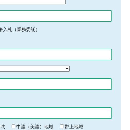
争入札（業務委託）
地域
中濃（美濃）地域
郡上地域