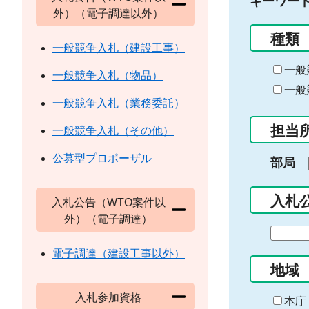
キーワー
外）（電子調達以外）
種類
一般競争入札（建設工事）
一般
一般競争入札（物品）
一般
一般競争入札（業務委託）
担当
一般競争入札（その他）
公募型プロポーザル
部局
入札
入札公告（WTO案件以
外）（電子調達）
期
間
電子調達（建設工事以外）
の
地域
始
入札参加資格
ま
本庁