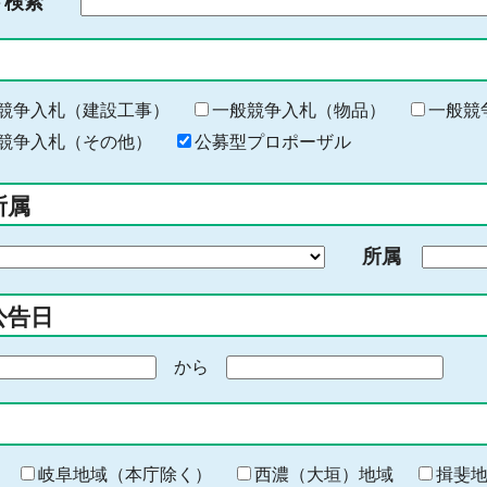
ド検索
検
索
す
る
キ
競争入札（建設工事）
一般競争入札（物品）
一般競
ー
競争入札（その他）
公募型プロポーザル
ワ
ー
所属
ド
を
所属
入
力
公告日
から
期
間
の
終
わ
岐阜地域（本庁除く）
西濃（大垣）地域
揖斐