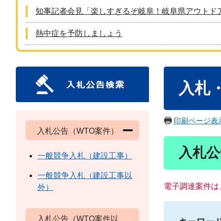
知事記者会見「楽しすぎるぞ岐阜！岐阜県アウトド
熱中症を予防しましょう
本
入札
文
印刷ページ表
入札公告（WTO案件）
入札公
一般競争入札（建設工事）
一般競争入札（建設工事以
電子調達案件は
外）
入札公告（WTO案件以