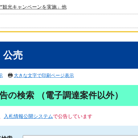
ア観光キャンペーンを実施」他
・公売
示
大きな文字で印刷ページ表示
告の検索 （電子調達案件以外）
、
入札情報公開システム
で公告しています