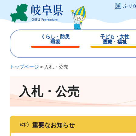
ペ
メ
ふり
ー
ニ
ジ
ュ
の
ー
先
を
くらし・防災
子ども・女性
頭
飛
環境
医療・福祉
で
ば
閉
閉
す
し
じ
じ
。
て
る
る
トップページ
>
入札・公売
本
文
へ
入札・公売
重要なお知らせ