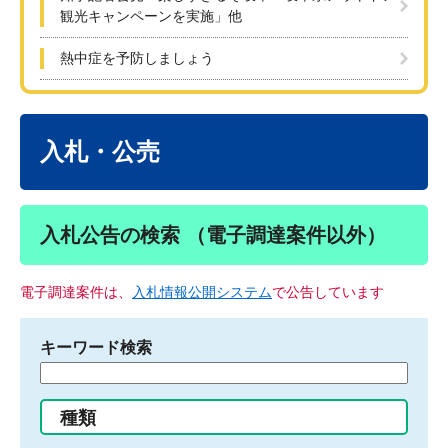
観光キャンペーンを実施」他
熱中症を予防しましょう
本
文
入札・公売
入札公告の検索 （電子調達案件以外）
電子調達案件は、
入札情報公開システム
で公告しています
キーワード検索
検
索
す
種類
る