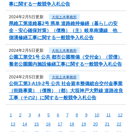
事に関する一般競争入札公告
2024年2月5日更新
大垣土木事務所
県維工第道維暮2号 県単 道路維持修繕（暮らしの安
全・安心確保対策）（債務）（主）岐阜南濃線 他
側溝修繕工事に関する一般競争入札公告
2024年2月5日更新
大垣土木事務所
公園工第交1号 公共 都市公園整備（交付金）（翌債）
養老公園園内施設修繕工事に関する一般競争入札公告
2024年2月5日更新
大垣土木事務所
公街工第3-A19-2号 公共 社会資本整備総合交付金事業
（街路事業）（債務）（都）大垣神戸大野線 道路改良
工事（その2）に関する一般競争入札公告
1
2
3
4
5
6
7
8
9
10
11
12
13
14
15
16
17
18
19
20
21
22