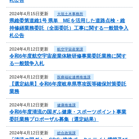
札公告
2024年4月15日更新
大垣土木事務所
県維委第道維1号 県単 MEを活用した道路点検・維
持修繕業務委託（全面委託）工事に関する一般競争入
札公告
2024年4月12日更新
航空宇宙産業課
令和6年度航空宇宙産業体験研修事業委託業務に関す
る一般競争入札
2024年4月12日更新
医療福祉連携推進課
【選定結果】令和6年度岐阜県専攻医等確保対策委託
業務
2024年4月12日更新
健康推進課
令和6年度清流の国ぎふ健康・スポーツポイント事業
委託業務プロポーザル募集（選定結果）
2024年4月12日更新
総合政策課