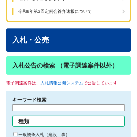
令和8年第3回定例会答弁速報について
本
文
入札・公売
入札公告の検索 （電子調達案件以外）
電子調達案件は、
入札情報公開システム
で公告しています
キーワード検索
検
索
す
種類
る
キ
一般競争入札（建設工事）