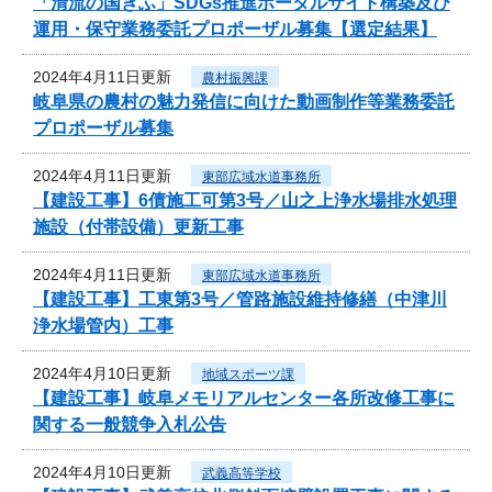
「清流の国ぎふ」SDGs推進ポータルサイト構築及び
運用・保守業務委託プロポーザル募集【選定結果】
2024年4月11日更新
農村振興課
岐阜県の農村の魅力発信に向けた動画制作等業務委託
プロポーザル募集
2024年4月11日更新
東部広域水道事務所
【建設工事】6債施工可第3号／山之上浄水場排水処理
施設（付帯設備）更新工事
2024年4月11日更新
東部広域水道事務所
【建設工事】工東第3号／管路施設維持修繕（中津川
浄水場管内）工事
2024年4月10日更新
地域スポーツ課
【建設工事】岐阜メモリアルセンター各所改修工事に
関する一般競争入札公告
2024年4月10日更新
武義高等学校