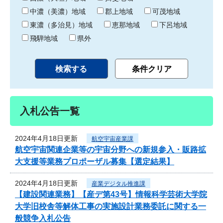
中濃（美濃）地域
郡上地域
可茂地域
東濃（多治見）地域
恵那地域
下呂地域
飛騨地域
県外
入札公告一覧
2024年4月18日更新
航空宇宙産業課
航空宇宙関連企業等の宇宙分野への新規参入・販路拡
大支援等業務プロポーザル募集【選定結果】
2024年4月18日更新
産業デジタル推進課
【建設関連業務】【産デ第43号】情報科学芸術大学院
大学旧校舎等解体工事の実施設計業務委託に関する一
般競争入札公告