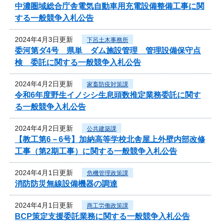
中濃圏域総合庁舎電気自動車用充電設備整備工事に関
する一般競争入札公告
2024年4月3日更新
下呂土木事務所
委河第ダ4号 県単 ダム施設管理 管理設備保守点
検 委託に関する一般競争入札公告
2024年4月2日更新
家畜防疫対策課
令和6年度野生イノシシ生息頭数推定業務委託に関す
る一般競争入札公告
2024年4月2日更新
公共建築課
【教工第6－6号】加納高等学校北舎屋上外壁内部改修
工事（第2期工事）に関する一般競争入札公告
2024年4月1日更新
危機管理政策課
消防防災無線設備機器の調達
2024年4月1日更新
商工労働政策課
BCP策定支援委託業務に関する一般競争入札公告