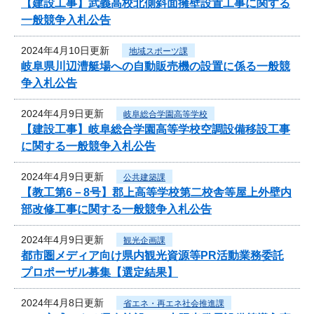
【建設工事】武義高校北側斜面擁壁設置工事に関する
一般競争入札公告
2024年4月10日更新
地域スポーツ課
岐阜県川辺漕艇場への自動販売機の設置に係る一般競
争入札公告
2024年4月9日更新
岐阜総合学園高等学校
【建設工事】岐阜総合学園高等学校空調設備移設工事
に関する一般競争入札公告
2024年4月9日更新
公共建築課
【教工第6－8号】郡上高等学校第二校舎等屋上外壁内
部改修工事に関する一般競争入札公告
2024年4月9日更新
観光企画課
都市圏メディア向け県内観光資源等PR活動業務委託
プロポーザル募集【選定結果】
2024年4月8日更新
省エネ・再エネ社会推進課