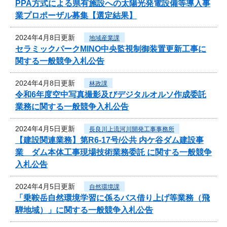
PPA方式による県有施設への太陽光発電設備等導入事
業プロポーザル募集【選定結果】
2024年4月8日更新
地域産業課
セラミックパークMINO中央監視制御装置更新工事に
関する一般競争入札公告
2024年4月8日更新
林政課
令和6年度空中写真撮影及びデジタルオルソ作成委託
業務に関する一般競争入札公告
2024年4月5日更新
長良川上流河川開発工事事務所
【建設関連業務】第R6-17号/公共 内ケ谷ダム建設事
業 ダム本体工事現場技術業務委託 に関する一般競争
入札公告
2024年4月5日更新
自然環境課
「乗鞍岳自然環境学習に係るバス借り上げ等業務（飛
騨地域）」に関する一般競争入札公告