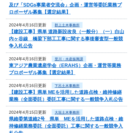
及び「SDGs事業者交流会」企画・運営等委託業務プ
ロポーザル募集【選定結果】
2024年4月16日更新
郡上土木事務所
【建設工事】県単 道路新設改良（一般分）（一）白山
内ヶ谷線 橋梁下部工工事に関する事後審査型一般競
争入札公告
2024年4月16日更新
里川・水産振興課
東アジア農業遺産学会（ERAHS）企画・運営等業務
プロポーザル募集【選定結果】
2024年4月16日更新
下呂土木事務所
【建設工事】県単 MEを活用した道路点検・維持修繕
業務（全面委託）委託工事に関する一般競争入札公告
2024年4月15日更新
大垣土木事務所
県維委第道維2号 県単 MEを活用した道路点検・維
持修繕業務委託（全面委託）工事に関する一般競争入