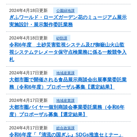
2024年4月18日更新
公園緑地課
ぎふワールド・ローズガーデン花のミュージアム展示
実施設計・展示製作委託業務
2024年4月18日更新
砂防課
令和6年度 土砂災害監視システム及び御嶽山火山監
視システムテレメータ保守点検業務に係る一般競争入
札
2024年4月17日更新
地域産業課
大都市圏で開催される食品展示商談会出展事業委託業
務（令和6年度）プロポーザル募集【選定結果】
2024年4月17日更新
地域産業課
大都市圏バイヤー個別商談会事業委託業務（令和6年
度）プロポーザル募集【選定結果】
2024年4月17日更新
総合政策課
令和6年度「『清流の国ぎふ』SDGs推進セミナー」