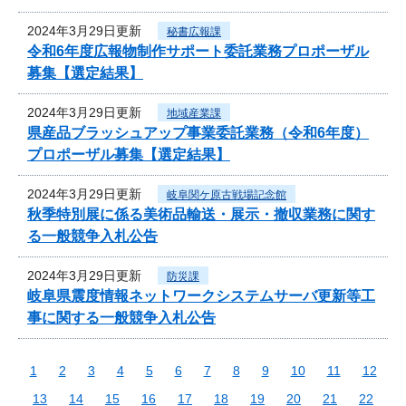
2024年3月29日更新
秘書広報課
令和6年度広報物制作サポート委託業務プロポーザル
募集【選定結果】
2024年3月29日更新
地域産業課
県産品ブラッシュアップ事業委託業務（令和6年度）
プロポーザル募集【選定結果】
2024年3月29日更新
岐阜関ケ原古戦場記念館
秋季特別展に係る美術品輸送・展示・撤収業務に関す
る一般競争入札公告
2024年3月29日更新
防災課
岐阜県震度情報ネットワークシステムサーバ更新等工
事に関する一般競争入札公告
1
2
3
4
5
6
7
8
9
10
11
12
13
14
15
16
17
18
19
20
21
22