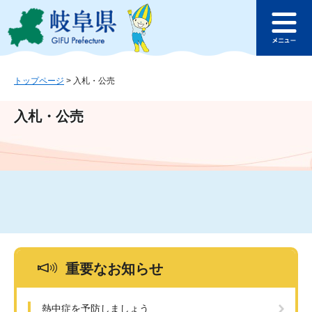
ペ
メ
このページの本文へ
ー
ニ
メ
ジ
ュ
ニ
の
ー
ュ
先
を
ー
頭
飛
トップページ
>
入札・公売
で
ば
す
し
入札・公売
。
て
本
文
へ
重要なお知らせ
熱中症を予防しましょう