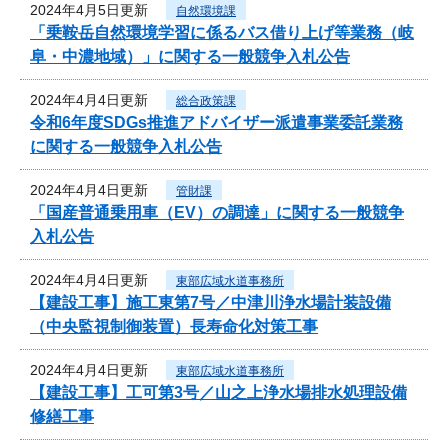
2024年4月5日更新
自然環境課
「乗鞍岳自然環境学習に係るバス借り上げ等業務（岐
阜・中濃地域）」に関する一般競争入札公告
2024年4月4日更新
総合政策課
令和6年度SDGs推進アドバイザー派遣事業委託業務
に関する一般競争入札公告
2024年4月4日更新
管財課
「国産普通乗用車（EV）の調達」に関する一般競争
入札公告
2024年4月4日更新
東部広域水道事務所
【建設工事】施工東第7号／中津川浄水場計装設備
（中央監視制御装置）長寿命化対策工事
2024年4月4日更新
東部広域水道事務所
【建設工事】工可第3号／山之上浄水場排水処理設備
修繕工事