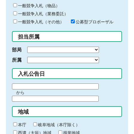
ー
一般競争入札（物品）
ワ
一般競争入札（業務委託）
ー
ド
一般競争入札（その他）
公募型プロポーザル
を
入
担当所属
力
部局
所属
入札公告日
期
から
間
期
の
間
始
地域
の
ま
終
り
わ
本庁
岐阜地域（本庁除く）
り
西濃（大垣）地域
揖斐地域