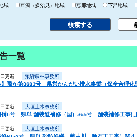
り
地域
東濃（多治見）地域
恵那地域
下呂地域
告一覧
8日更新
飛騨農林事務所
事】飛か第0601号 県営かんがい排水事業（保全合理
8日更新
大垣土木事務所
補6号 県単 舗装道補修（国）365号 舗装補修工事
8日更新
大垣土木事務所
修R6-2号 県単 砂防修繕 藤古川 除石工工事に関