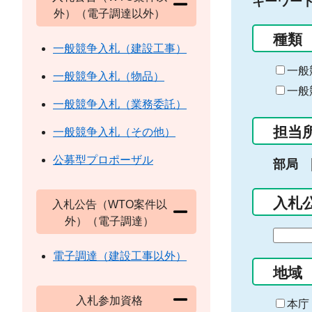
キーワー
外）（電子調達以外）
種類
一般競争入札（建設工事）
一般
一般競争入札（物品）
一般
一般競争入札（業務委託）
担当
一般競争入札（その他）
公募型プロポーザル
部局
入札
入札公告（WTO案件以
外）（電子調達）
期
間
電子調達（建設工事以外）
の
地域
始
入札参加資格
ま
本庁