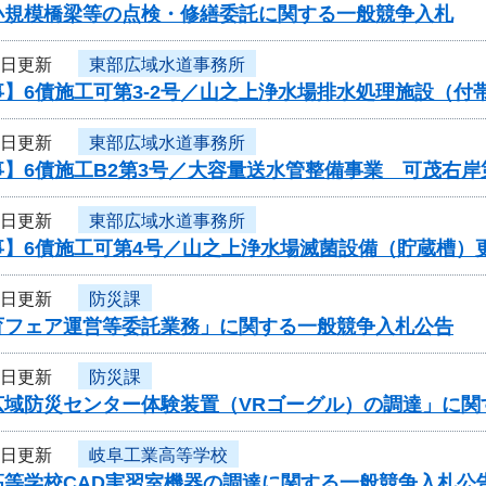
小規模橋梁等の点検・修繕委託に関する一般競争入札
4日更新
東部広域水道事務所
】6債施工可第3-2号／山之上浄水場排水処理施設（付
4日更新
東部広域水道事務所
】6債施工B2第3号／大容量送水管整備事業 可茂右岸
4日更新
東部広域水道事務所
事】6債施工可第4号／山之上浄水場滅菌設備（貯蔵槽）
4日更新
防災課
育フェア運営等委託業務」に関する一般競争入札公告
4日更新
防災課
広域防災センター体験装置（VRゴーグル）の調達」に関
4日更新
岐阜工業高等学校
高等学校CAD実習室機器の調達に関する一般競争入札公