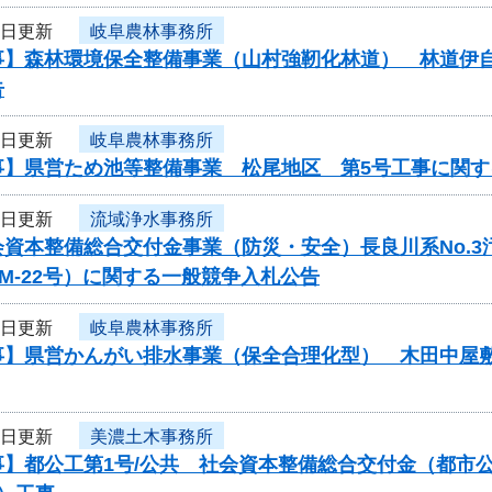
8日更新
岐阜農林事務所
事】森林環境保全整備事業（山村強靭化林道） 林道伊
告
8日更新
岐阜農林事務所
事】県営ため池等整備事業 松尾地区 第5号工事に関す
8日更新
流域浄水事務所
会資本整備総合交付金事業（防災・安全）長良川系No.
-PM-22号）に関する一般競争入札公告
8日更新
岐阜農林事務所
事】県営かんがい排水事業（保全合理化型） 木田中屋
5日更新
美濃土木事務所
事】都公工第1号/公共 社会資本整備総合交付金（都市