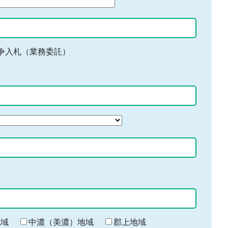
争入札（業務委託）
地域
中濃（美濃）地域
郡上地域