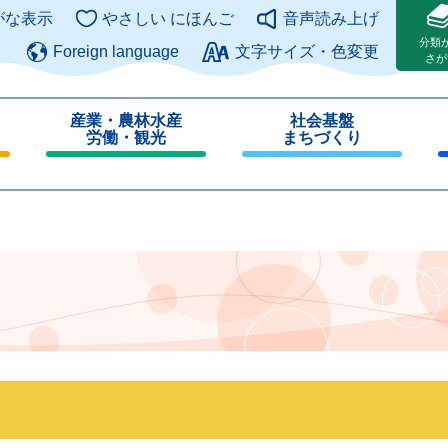
このページの本文へ
がな表示
やさしい にほんご
音声読み上げ
分類
Foreign language
文字サイズ・色変更
さが
産業・農林水産
社会基盤
労働・観光
まちづくり
閉
閉
じ
じ
る
る