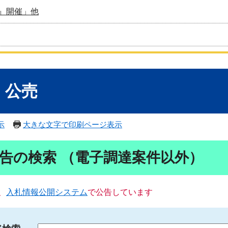
』開催」他
・公売
示
大きな文字で印刷ページ表示
告の検索 （電子調達案件以外）
、
入札情報公開システム
で公告しています