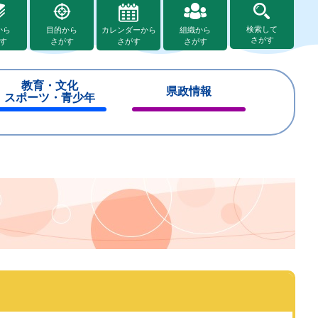
検索して
から
目的から
カレンダーから
組織から
さがす
す
さがす
さがす
さがす
教育・文化
県政情報
スポーツ・青少年
閉
閉
じ
じ
る
る