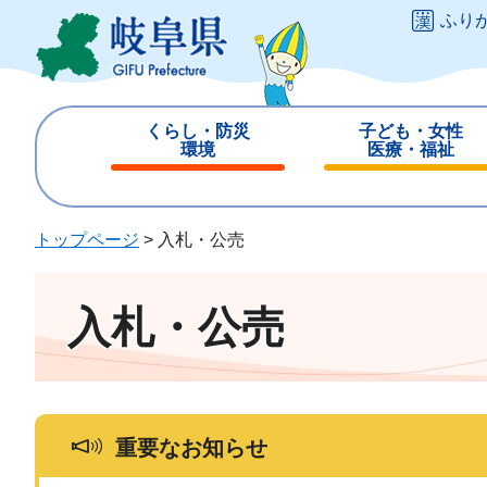
ペ
メ
ふり
ー
ニ
ジ
ュ
の
ー
先
を
くらし・防災
子ども・女性
頭
飛
環境
医療・福祉
で
ば
閉
閉
す
し
じ
じ
。
て
る
る
トップページ
>
入札・公売
本
文
へ
入札・公売
重要なお知らせ