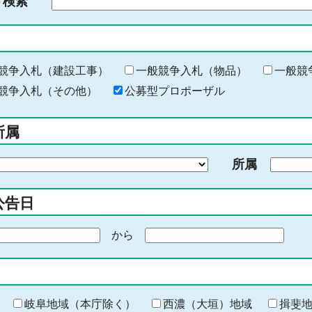
ド検索
検
索
す
る
キ
競争入札（建設工事）
一般競争入札（物品）
一般競
ー
競争入札（その他）
公募型プロポーザル
ワ
ー
所属
ド
を
所属
入
力
公告日
から
期
間
の
終
わ
岐阜地域（本庁除く）
西濃（大垣）地域
揖斐