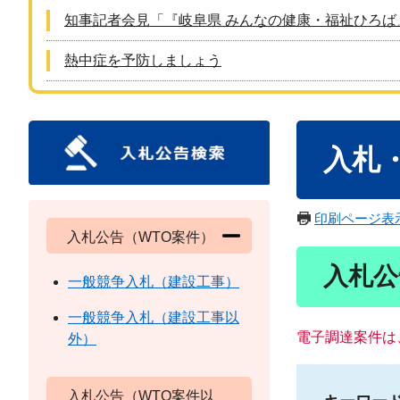
知事記者会見「『岐阜県 みんなの健康・福祉ひろば
熱中症を予防しましょう
本
入札
文
印刷ページ表
入札公告（WTO案件）
入札公
一般競争入札（建設工事）
一般競争入札（建設工事以
電子調達案件は
外）
入札公告（WTO案件以