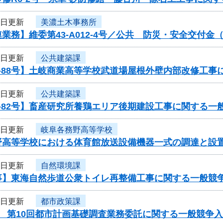
8日更新
美濃土木事務所
業務】維委第43-A012-4号／公共 防災・安全交付
8日更新
公共建築課
-88号】土岐商業高等学校武道場屋根外壁内部改修工事
8日更新
公共建築課
-82号】畜産研究所養鶏エリア後期建設工事に関する一
8日更新
岐阜各務野高等学校
野高等学校における体育館放送設備機器一式の調達と設
8日更新
自然環境課
事】東海自然歩道公衆トイレ再整備工事に関する一般競
8日更新
都市政策課
度 第10回都市計画基礎調査業務委託に関する一般競争