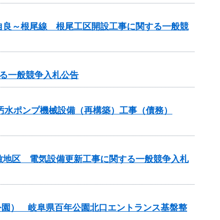
自良～根尾線 根尾工区開設工事に関する一般競
る一般競争入札公告
3汚水ポンプ機械設備（再構築）工事（債務）
敷地区 電気設備更新工事に関する一般競争入札
公園） 岐阜県百年公園北口エントランス基盤整