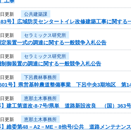
）工事
5日更新
公共建築課
-83号】広域防災センタートイレ改修建築工事に関する
5日更新
セラミックス研究所
測定装置一式の調達に関する一般競争入札公告
5日更新
セラミックス研究所
機制御装置の調達に関する一般競争入札公告
4日更新
下呂農林事務所
601号】県営基幹農道整備事業 下呂中央3期地区 第
4日更新
恵那土木事務所
】建工第道改-8-7号/県単 道路新設改良 （国）36
4日更新
恵那土木事務所
】維委第48－A2－ME－8他号/公共 道路メンテナ