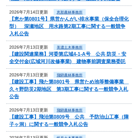
2026年7月14日更新
恵那農林事務所
【恵か第0801号】県営かんがい排水事業（保全合理化
型） 深瀬地区 用水路第2期工事に関する一般競争
入札公告
2026年7月13日更新
美濃土木事務所
【建設関連業務】河委第広域4-1-A号 公共 防災・安
全交付金(広域河川改修事業) 建物事前調査業務委託
2026年7月13日更新
飛騨農林事務所
【建設工事】飛た第0801号 県営ため池等整備事業
久々野防災2期地区 第3期工事に関する一般競争入札
公告
2026年7月13日更新
飛騨農林事務所
【建設工事】飛治第0809号 公共 予防治山工事（障
子ヶ洞）に関する一般競争入札公告
2026年7月13日更新
岐阜土木事務所