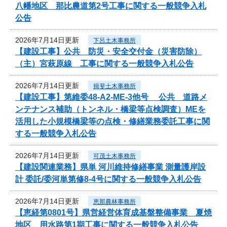
八幡地区 那比農道第2号工事に関する一般競争入札
公告
2026年7月14日更新
下呂土木事務所
【建設工事】公共 防災・安全交付金（災害防除）
（主）宮萩原線 工事に関する一般競争入札公告
2026年7月14日更新
揖斐土木事務所
【建設工事】第維委48-A2-ME-3他号 公共 道路メ
ンテナンス補助（トンネル・橋梁等点検調査）MEを
活用した小規模橋梁等の点検・修繕業務委託工事に関
する一般競争入札公告
2026年7月14日更新
可茂土木事務所
【建設関連業務】県単 河川維持修繕事業 測量護岸設
計 委託/委河単第修8-4号に関する一般競争入札公告
2026年7月14日更新
恵那農林事務所
【恵経第0801号】県営経営体育成基盤整備事業 夏焼
地区 用水路第1期工事に関する一般競争入札公告