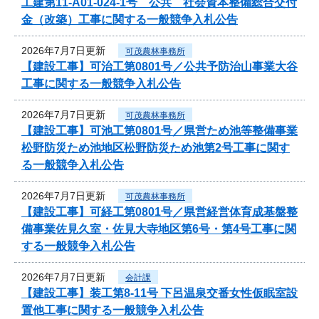
工建第11-A01-024-1号 公共 社会資本整備総合交付
金（改築）工事に関する一般競争入札公告
2026年7月7日更新
可茂農林事務所
【建設工事】可治工第0801号／公共予防治山事業大谷
工事に関する一般競争入札公告
2026年7月7日更新
可茂農林事務所
【建設工事】可池工第0801号／県営ため池等整備事業
松野防災ため池地区松野防災ため池第2号工事に関す
る一般競争入札公告
2026年7月7日更新
可茂農林事務所
【建設工事】可経工第0801号／県営経営体育成基盤整
備事業佐見久室・佐見大寺地区第6号・第4号工事に関
する一般競争入札公告
2026年7月7日更新
会計課
【建設工事】装工第8-11号 下呂温泉交番女性仮眠室設
置他工事に関する一般競争入札公告