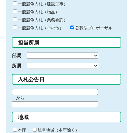
キ
一般競争入札（建設工事）
ー
一般競争入札（物品）
ワ
一般競争入札（業務委託）
ー
ド
一般競争入札（その他）
公募型プロポーザル
を
入
担当所属
力
部局
所属
入札公告日
期
から
間
期
の
間
始
地域
の
ま
終
り
わ
本庁
岐阜地域（本庁除く）