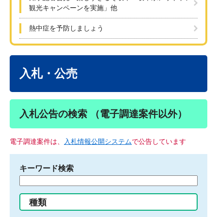
観光キャンペーンを実施」他
熱中症を予防しましょう
本
文
入札・公売
入札公告の検索 （電子調達案件以外）
電子調達案件は、
入札情報公開システム
で公告しています
キーワード検索
検
索
す
種類
る