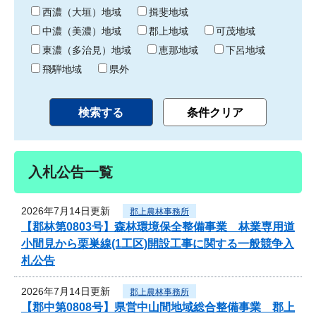
り
西濃（大垣）地域
揖斐地域
中濃（美濃）地域
郡上地域
可茂地域
東濃（多治見）地域
恵那地域
下呂地域
飛騨地域
県外
入札公告一覧
2026年7月14日更新
郡上農林事務所
【郡林第0803号】森林環境保全整備事業 林業専用道
小間見から栗巣線(1工区)開設工事に関する一般競争入
札公告
2026年7月14日更新
郡上農林事務所
【郡中第0808号】県営中山間地域総合整備事業 郡上