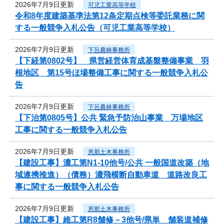
2026年7月9日更新
可児工業高等学校
令和8年度建築基準法第12条定期点検等委託業務に関
する一般競争入札公告（可児工業高等学校）
2026年7月9日更新
下呂農林事務所
【下経第0802号】 県営経営体育成基盤整備事業 羽
根地区 第15号ほ場整備工事に関する一般競争入札公
告
2026年7月9日更新
下呂農林事務所
【下治第0805号】公共 緊急予防治山事業 万場地区
工事に関する一般競争入札公告
2026年7月9日更新
恵那土木事務所
【建設工事】濃工第N1-10他号/公共 一般国道改築（地
域連携推進）（債務）濃飛横断自動車道 道路改良工
事に関する一般競争入札公告
2026年7月9日更新
恵那土木事務所
【建設工事】維工第R8舗修－3他号/県単 舗装道補修