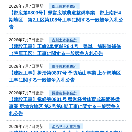
2026年7月7日更新
郡上農林事務所
【郡広第0803号】県営広域農道整備事業 郡上南部4
期地区 第2工区第108号工事に関する一般競争入札公
告
2026年7月7日更新
古川土木事務所
【建設工事】工維2単第舗R8-1号 県単 舗装道補修
（荒原工区）工事に関する一般競争入札公告
2026年7月7日更新
揖斐農林事務所
【建設工事】揖治第0807号 予防治山事業 上ケ瀬地区
工事に関する一般競争入札公告
2026年7月7日更新
揖斐農林事務所
【建設工事】揖経第0801号 県営経営体育成基盤整備
事業 更地方地区 第2号第6期工事に関する一般競争入
札公告
2026年7月7日更新
多治見土木事務所