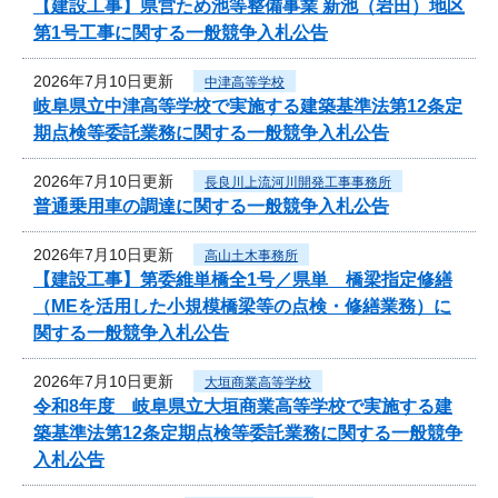
【建設工事】県営ため池等整備事業 新池（岩田）地区
第1号工事に関する一般競争入札公告
2026年7月10日更新
中津高等学校
岐阜県立中津高等学校で実施する建築基準法第12条定
期点検等委託業務に関する一般競争入札公告
2026年7月10日更新
長良川上流河川開発工事事務所
普通乗用車の調達に関する一般競争入札公告
2026年7月10日更新
高山土木事務所
【建設工事】第委維単橋全1号／県単 橋梁指定修繕
（MEを活用した小規模橋梁等の点検・修繕業務）に
関する一般競争入札公告
2026年7月10日更新
大垣商業高等学校
令和8年度 岐阜県立大垣商業高等学校で実施する建
築基準法第12条定期点検等委託業務に関する一般競争
入札公告