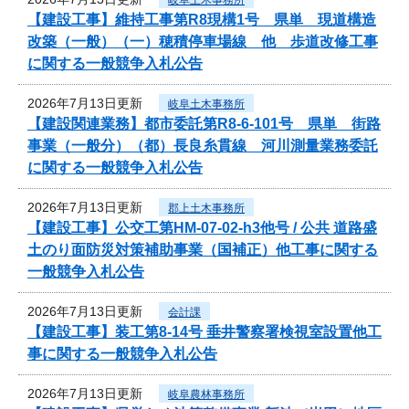
【建設工事】維持工事第R8現構1号 県単 現道構造
改築（一般）（一）穂積停車場線 他 歩道改修工事
に関する一般競争入札公告
2026年7月13日更新
岐阜土木事務所
【建設関連業務】都市委託第R8-6-101号 県単 街路
事業（一般分）（都）長良糸貫線 河川測量業務委託
に関する一般競争入札公告
2026年7月13日更新
郡上土木事務所
【建設工事】公交工第HM-07-02-h3他号 / 公共 道路盛
土のり面防災対策補助事業（国補正）他工事に関する
一般競争入札公告
2026年7月13日更新
会計課
【建設工事】装工第8-14号 垂井警察署検視室設置他工
事に関する一般競争入札公告
2026年7月13日更新
岐阜農林事務所