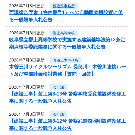
2026年7月8日更新
西濃県事務所
西濃総合庁舎（物件番号1）への自動販売機設置に係
る一般競争入札公告
2026年7月8日更新
郡上高等学校
岐阜県立郡上高等学校で実施する建築基準法第12条定
期点検等委託業務に関する一般競争入札公告
2026年7月8日更新
可茂土木事務所
木曽三川サイクルツーリズム 長良川・木曽川連携ルー
ト及び整備計画検討業務【質問・回答】
2026年7月8日更新
会計課
【建設工事】装工第8-13号 警察学校受変電設備改修工
事に関する一般競争入札公告
2026年7月8日更新
会計課
【建設工事】装工第8-12号 警察武道館照明設備改修工
事に関する一般競争入札公告