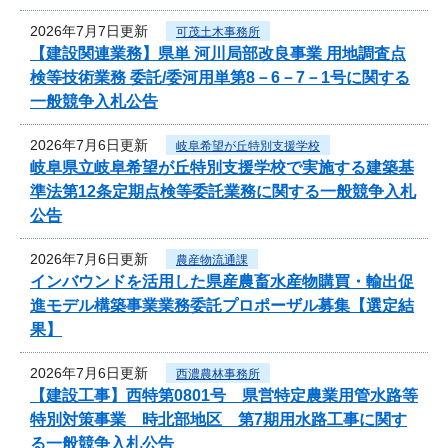
2026年7月7日更新
可茂土木事務所
【建設関連業務】県単 河川局部改良事業 用地調査点
検等技術業務 委託/委河用単第8－6－7－1号に関する
一般競争入札公告
2026年7月6日更新
岐阜希望が丘特別支援学校
岐阜県立岐阜希望が丘特別支援学校で実施する建築基
準法第12条定期点検等委託業務に関する一般競争入札
公告
2026年7月6日更新
農産物流通課
インバウンドを活用した県産農畜水産物購買・輸出促
進モデル構築事業業務委託プロポーザル募集【選定結
果】
2026年7月6日更新
西濃農林事務所
【建設工事】西特第0801号 県営特定農業用管水路等
特別対策事業 時北部地区 第7期用水路工事に関す
る一般競争入札公告