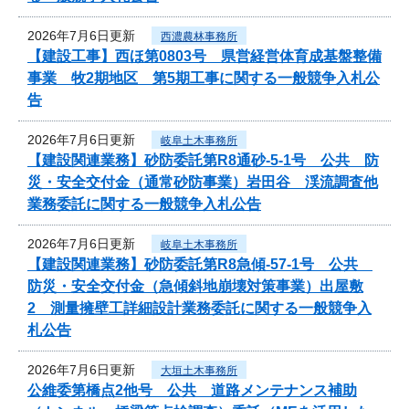
2026年7月6日更新
西濃農林事務所
【建設工事】西ほ第0803号 県営経営体育成基盤整備
事業 牧2期地区 第5期工事に関する一般競争入札公
告
2026年7月6日更新
岐阜土木事務所
【建設関連業務】砂防委託第R8通砂-5-1号 公共 防
災・安全交付金（通常砂防事業）岩田谷 渓流調査他
業務委託に関する一般競争入札公告
2026年7月6日更新
岐阜土木事務所
【建設関連業務】砂防委託第R8急傾-57-1号 公共
防災・安全交付金（急傾斜地崩壊対策事業）出屋敷
2 測量擁壁工詳細設計業務委託に関する一般競争入
札公告
2026年7月6日更新
大垣土木事務所
公維委第橋点2他号 公共 道路メンテナンス補助