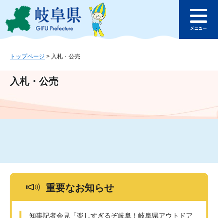
ペ
メ
このページの本文へ
ー
ニ
メ
ジ
ュ
ニ
の
ー
ュ
先
を
ー
頭
飛
トップページ
>
入札・公売
で
ば
す
し
入札・公売
。
て
本
文
へ
重要なお知らせ
知事記者会見「楽しすぎるぞ岐阜！岐阜県アウトドア