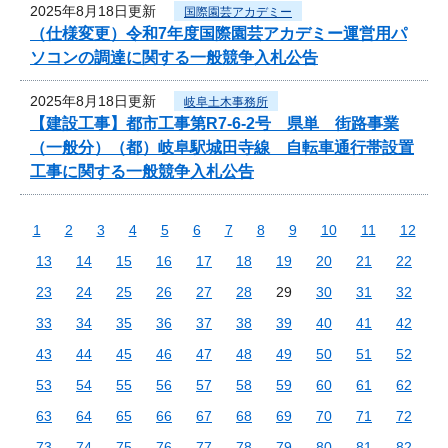
2025年8月18日更新
国際園芸アカデミー
（仕様変更）令和7年度国際園芸アカデミー運営用パ
ソコンの調達に関する一般競争入札公告
2025年8月18日更新
岐阜土木事務所
【建設工事】都市工事第R7-6-2号 県単 街路事業
（一般分）（都）岐阜駅城田寺線 自転車通行帯設置
工事に関する一般競争入札公告
1
2
3
4
5
6
7
8
9
10
11
12
13
14
15
16
17
18
19
20
21
22
23
24
25
26
27
28
29
30
31
32
33
34
35
36
37
38
39
40
41
42
43
44
45
46
47
48
49
50
51
52
53
54
55
56
57
58
59
60
61
62
63
64
65
66
67
68
69
70
71
72
73
74
75
76
77
78
79
80
81
82