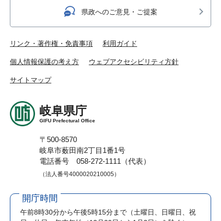
県政へのご意見・ご提案
リンク・著作権・免責事項
利用ガイド
個人情報保護の考え方
ウェブアクセシビリティ方針
サイトマップ
岐阜県庁
GIFU Prefectural Office
〒500-8570
岐阜市薮田南2丁目1番1号
電話番号 058-272-1111（代表）
（法人番号4000020210005）
開庁時間
午前8時30分から午後5時15分まで
（土曜日、日曜日、祝