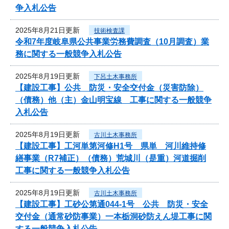
争入札公告
2025年8月21日更新
技術検査課
令和7年度岐阜県公共事業労務費調査（10月調査）業
務に関する一般競争入札公告
2025年8月19日更新
下呂土木事務所
【建設工事】公共 防災・安全交付金（災害防除）
（債務）他（主）金山明宝線 工事に関する一般競争
入札公告
2025年8月19日更新
古川土木事務所
【建設工事】工河単第河修H1号 県単 河川維持修
繕事業（R7補正）（債務）荒城川（是重）河道掘削
工事に関する一般競争入札公告
2025年8月19日更新
古川土木事務所
【建設工事】工砂公第通044-1号 公共 防災・安全
交付金（通常砂防事業）一本栃洞砂防えん堤工事に関
する一般競争入札公告