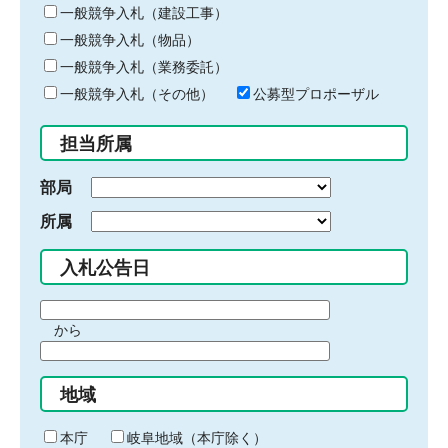
キ
一般競争入札（建設工事）
ー
一般競争入札（物品）
ワ
一般競争入札（業務委託）
ー
ド
一般競争入札（その他）
公募型プロポーザル
を
入
担当所属
力
部局
所属
入札公告日
期
から
間
期
の
間
始
地域
の
ま
終
り
わ
本庁
岐阜地域（本庁除く）