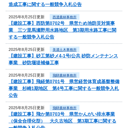
造成工事に関する一般競争入札公告
2025年8月25日更新
西濃農林事務所
【建設工事】西防第0702号 県営ため池防災対策事
業 三ツ里馬瀬野用水路地区 第3期用水路工事に関
する一般競争入札公告
2025年8月25日更新
美濃土木事務所
【建設工事】砂工第砂メ4-1号/公共 砂防メンテナンス
事業 砂防堰堤補修工事
2025年8月25日更新
飛騨農林事務所
【建設工事】飛経第0701号 県営経営体育成基盤整備
事業 杉崎1期地区 第4号工事に関する一般競争入札
公告
2025年8月25日更新
飛騨農林事務所
【建設工事】飛か第0703号 県営かんがい排水事業
（保全合理化型） 大久古地区 第3期工事に関する
一般競争入札公告