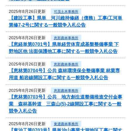
2025年8月26日更新
可茂土木事務所
【建設工事】県単 河川維持修繕（債務）工事/工河単
第修7-2号に関する一般競争入札公告
2025年8月26日更新
恵那農林事務所
【恵経単第0701号】県単経営体育成基盤整備事業 下
野地区他 法面保護他工事に関する一般競争入札公告
2025年8月26日更新
恵那農林事務所
【恵林第0704号】公共 森林環境保全整備事業 林業専
用道 船岩線開設工事に関する一般競争入札公告
2025年8月26日更新
恵那農林事務所
【恵林第0703号】公共 地方創生道整備推進交付金事
業 森林基幹道 三森山(5)-2線開設工事に関する一般
競争入札公告
2025年8月26日更新
東濃農林事務所
【東治工第0703号】県単治山事業大洞地区工事に関す