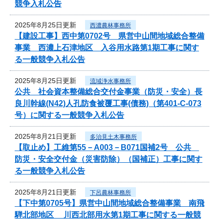
競争入札公告
2025年8月25日更新
西濃農林事務所
【建設工事】西中第0702号 県営中山間地域総合整備
事業 西濃上石津地区 入谷用水路第1期工事に関す
る一般競争入札公告
2025年8月25日更新
流域浄水事務所
公共 社会資本整備総合交付金事業（防災・安全）長
良川幹線(N42)人孔防食被覆工事(債務)（第401-C-073
号）に関する一般競争入札公告
2025年8月21日更新
多治見土木事務所
【取止め】工維第55－A003－B071国補2号 公共
防災・安全交付金（災害防除）（国補正）工事に関す
る一般競争入札公告
2025年8月21日更新
下呂農林事務所
【下中第0705号】県営中山間地域総合整備事業 南飛
騨北部地区 川西北部用水第1期工事に関する一般競