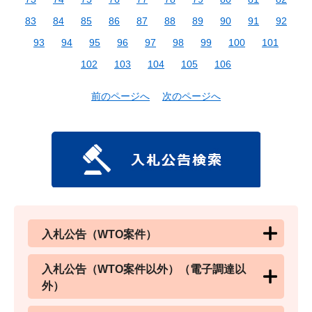
83
84
85
86
87
88
89
90
91
92
93
94
95
96
97
98
99
100
101
102
103
104
105
106
前のページへ
次のページへ
入札公告（WTO案件）
入札公告（WTO案件以外）（電子調達以
外）