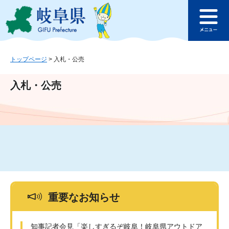
ペ
メ
このページの本文へ
ー
ニ
メ
ジ
ュ
ニ
の
ー
ュ
先
を
ー
頭
飛
トップページ
>
入札・公売
で
ば
す
し
入札・公売
。
て
本
文
へ
重要なお知らせ
知事記者会見「楽しすぎるぞ岐阜！岐阜県アウトドア