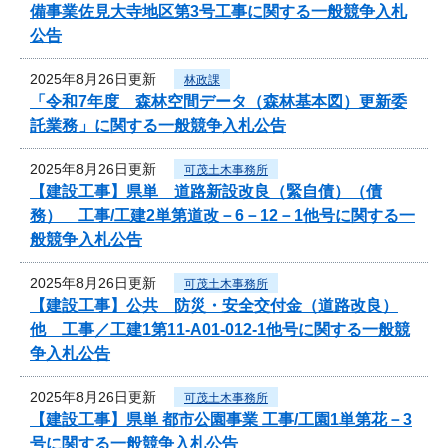
備事業佐見大寺地区第3号工事に関する一般競争入札
公告
2025年8月26日更新
林政課
「令和7年度 森林空間データ（森林基本図）更新委
託業務」に関する一般競争入札公告
2025年8月26日更新
可茂土木事務所
【建設工事】県単 道路新設改良（緊自債）（債
務） 工事/工建2単第道改－6－12－1他号に関する一
般競争入札公告
2025年8月26日更新
可茂土木事務所
【建設工事】公共 防災・安全交付金（道路改良）
他 工事／工建1第11-A01-012-1他号に関する一般競
争入札公告
2025年8月26日更新
可茂土木事務所
【建設工事】県単 都市公園事業 工事/工園1単第花－3
号に関する一般競争入札公告