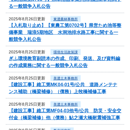
る一般競争入札公告
2025年8月26日更新
東濃農林事務所
【入札取り止め】【東農工第0702号】県営ため池等整
備事業 瑞浪5期地区 水洞池排水路工事に関する一
般競争入札公告
2025年8月25日更新
環境生活政策課
ぎふ環境教育副読本の作成、印刷、発送、及び資料編
の作成業務に関する一般競争入札公告
2025年8月25日更新
美濃土木事務所
【建設工事】維工第MK04-01号/公共 道路メンテナ
ンス補助（橋梁補修）（債務）上牧橋補修工事
2025年8月25日更新
美濃土木事務所
【建設工事】維工第MF04-03他号/公共 防災・安全交
付金（橋梁補修）他（債務）鮎之瀬大橋耐震補強工事