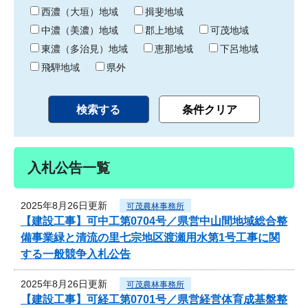
り
西濃（大垣）地域
揖斐地域
中濃（美濃）地域
郡上地域
可茂地域
東濃（多治見）地域
恵那地域
下呂地域
飛騨地域
県外
入札公告一覧
2025年8月26日更新
可茂農林事務所
【建設工事】可中工第0704号／県営中山間地域総合整
備事業緑と清流の里七宗地区渡瀬用水第1号工事に関
する一般競争入札公告
2025年8月26日更新
可茂農林事務所
【建設工事】可経工第0701号／県営経営体育成基盤整