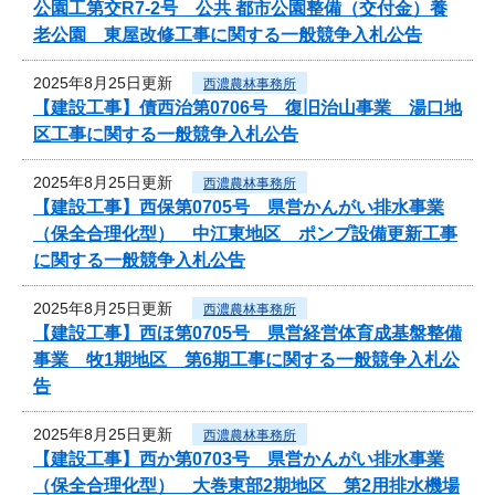
公園工第交R7-2号 公共 都市公園整備（交付金）養
老公園 東屋改修工事に関する一般競争入札公告
2025年8月25日更新
西濃農林事務所
【建設工事】債西治第0706号 復旧治山事業 湯口地
区工事に関する一般競争入札公告
2025年8月25日更新
西濃農林事務所
【建設工事】西保第0705号 県営かんがい排水事業
（保全合理化型） 中江東地区 ポンプ設備更新工事
に関する一般競争入札公告
2025年8月25日更新
西濃農林事務所
【建設工事】西ほ第0705号 県営経営体育成基盤整備
事業 牧1期地区 第6期工事に関する一般競争入札公
告
2025年8月25日更新
西濃農林事務所
【建設工事】西か第0703号 県営かんがい排水事業
（保全合理化型） 大巻東部2期地区 第2用排水機場