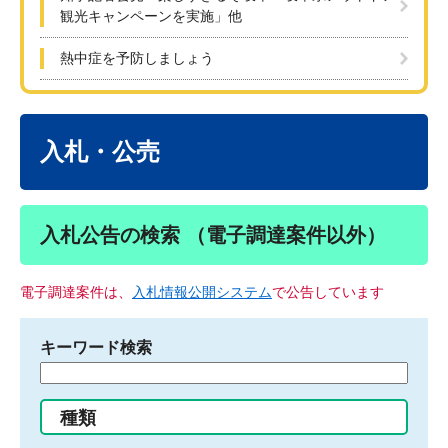
観光キャンペーンを実施」他
熱中症を予防しましょう
本
文
入札・公売
入札公告の検索 （電子調達案件以外）
電子調達案件は、
入札情報公開システム
で公告しています
キーワード検索
検
索
す
種類
る