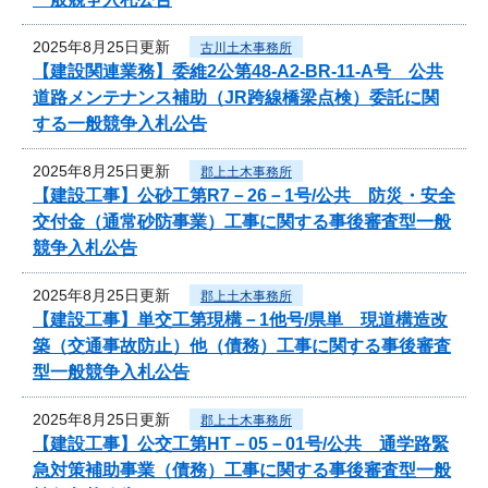
2025年8月25日更新
古川土木事務所
【建設関連業務】委維2公第48-A2-BR-11-A号 公共
道路メンテナンス補助（JR跨線橋梁点検）委託に関
する一般競争入札公告
2025年8月25日更新
郡上土木事務所
【建設工事】公砂工第R7－26－1号/公共 防災・安全
交付金（通常砂防事業）工事に関する事後審査型一般
競争入札公告
2025年8月25日更新
郡上土木事務所
【建設工事】単交工第現構－1他号/県単 現道構造改
築（交通事故防止）他（債務）工事に関する事後審査
型一般競争入札公告
2025年8月25日更新
郡上土木事務所
【建設工事】公交工第HT－05－01号/公共 通学路緊
急対策補助事業（債務）工事に関する事後審査型一般