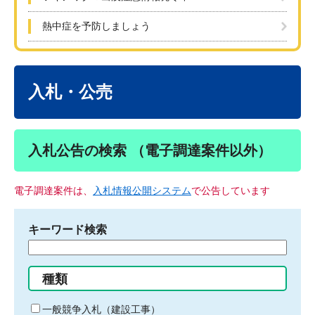
熱中症を予防しましょう
本
文
入札・公売
入札公告の検索 （電子調達案件以外）
電子調達案件は、
入札情報公開システム
で公告しています
キーワード検索
検
索
す
種類
る
キ
一般競争入札（建設工事）