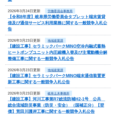
2026年3月24日更新
労働委員会事務局
【令和8年度】岐阜県労働委員会タブレット端末賃貸
借及び通信サービス利用業務に関する一般競争入札公
告
2026年3月23日更新
地域産業課
【建設工事】セラミックパークMINO空冷内融式蓄熱
ヒートポンプユニット内圧縮機入替及び主電動機分解
整備工事に関する一般競争入札公告
2026年3月23日更新
地域産業課
【建設工事】セラミックパークMINO端末通信装置更
新工事に関する一般競争入札公告
2026年3月23日更新
岐阜土木事務所
【建設工事】河川工事第R7総流防補H2-1号 公共
総合流域防災事業（防災・安全） （国補正分）【翌
債】荒田川護岸工事に関する一般競争入札公告