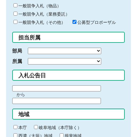
ー
一般競争入札（物品）
ワ
一般競争入札（業務委託）
ー
ド
一般競争入札（その他）
公募型プロポーザル
を
入
担当所属
力
部局
所属
入札公告日
期
から
間
期
の
間
始
地域
の
ま
終
り
わ
本庁
岐阜地域（本庁除く）
り
西濃（大垣）地域
揖斐地域