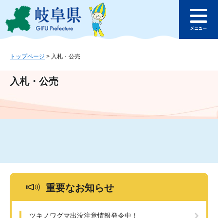
ペ
メ
このページの本文へ
ー
ニ
メ
ジ
ュ
ニ
の
ー
ュ
先
を
ー
頭
飛
トップページ
>
入札・公売
で
ば
す
し
入札・公売
。
て
本
文
へ
重要なお知らせ
ツキノワグマ出没注意情報発令中！