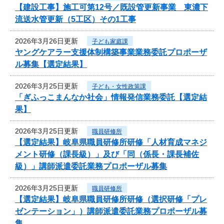
【建設工事】施工可第12号／既設管更新事業 東濃下
流送水管更新（5工区）その1工事
2026年3月26日更新
子ども家庭課
ヤングケアラー支援体制構築事業業務委託プロポーザ
ル募集【選定結果】
2026年3月25日更新
子ども・女性政策課
「ぎふっこまんなか社会」情報発信業務委託【選定結
果】
2026年3月25日更新
職員研修所
【選定結果】岐阜県職員研修所研修「人材育成マネジ
メント研修（課長級）」及び「同（係長・課長補佐
級）」講師派遣委託業務プロポーザル募集
2026年3月25日更新
職員研修所
【選定結果】岐阜県職員研修所研修（選択研修「プレ
ゼンテーション」）講師派遣委託業務プロポーザル募
集