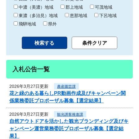
中濃（美濃）地域
郡上地域
可茂地域
東濃（多治見）地域
恵那地域
下呂地域
飛騨地域
県外
入札公告一覧
2026年3月27日更新
農産園芸課
花と緑のある暮らしPR動画作成及びキャンペーン関
係業務委託プロポーザル募集【選定結果】
2026年3月27日更新
観光誘客推進課
自然アウトドアを活かした観光ブランディング及びキ
ャンペーン運営業務委託プロポーザル募集【選定結
果】