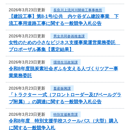
2026年3月23日更新
長良川上流河川開発工事事務所
【建設工事】第8-1号/公共 内ケ谷ダム建設事業 下
流工事用道路工事に関する一般競争入札公告
2026年3月23日更新
男女共同参画推進課
女性のための小さなビジネス支援事業運営業務委託
プロポーザル募集【選定結果】
2026年3月23日更新
環境生活政策課
令和8年度脱炭素社会ぎふを支える人づくりツアー事
業業務委託
2026年3月23日更新
畜産振興課
「トラクター 一式（フロントローダー及びベールグラ
ブ附属）」の調達に関する一般競争入札公告
2026年3月23日更新
特別支援教育課
令和8年度 特別支援学校スクールバス（大型）購入
に関する一般競争入札