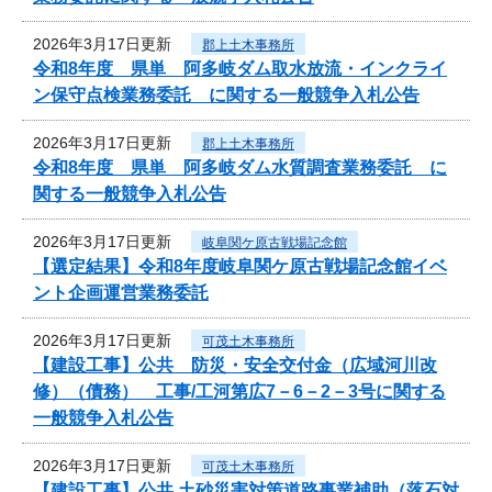
2026年3月17日更新
郡上土木事務所
令和8年度 県単 阿多岐ダム取水放流・インクライ
ン保守点検業務委託 に関する一般競争入札公告
2026年3月17日更新
郡上土木事務所
令和8年度 県単 阿多岐ダム水質調査業務委託 に
関する一般競争入札公告
2026年3月17日更新
岐阜関ケ原古戦場記念館
【選定結果】令和8年度岐阜関ケ原古戦場記念館イベ
ント企画運営業務委託
2026年3月17日更新
可茂土木事務所
【建設工事】公共 防災・安全交付金（広域河川改
修）（債務） 工事/工河第広7－6－2－3号に関する
一般競争入札公告
2026年3月17日更新
可茂土木事務所
【建設工事】公共 土砂災害対策道路事業補助（落石対