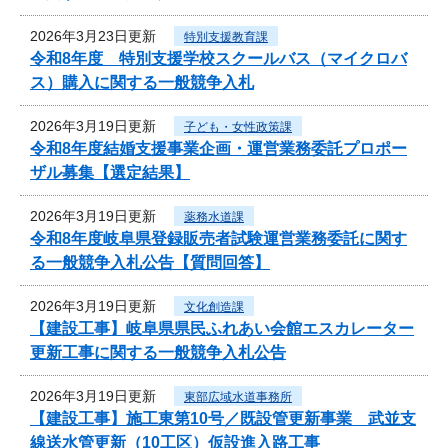
2026年3月23日更新
特別支援教育課
令和8年度 特別支援学校スクールバス（マイクロバ
ス）購入に関する一般競争入札
2026年3月19日更新
子ども・女性政策課
令和8年度結婚支援事業企画・運営業務委託プロポー
ザル募集【選定結果】
2026年3月19日更新
薬務水道課
令和8年度岐阜県登録販売者試験運営業務委託に関す
る一般競争入札公告【質問回答】
2026年3月19日更新
文化創造課
【建設工事】岐阜県県民ふれあい会館エスカレーター
更新工事に関する一般競争入札公告
2026年3月19日更新
東部広域水道事務所
【建設工事】施工東第10号／既設管更新事業 武並支
線送水管更新（10工区）仮設進入路工事