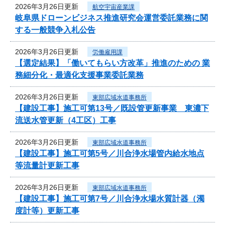
2026年3月26日更新
航空宇宙産業課
岐阜県ドローンビジネス推進研究会運営委託業務に関
する一般競争入札公告
2026年3月26日更新
労働雇用課
【選定結果】「働いてもらい方改革」推進のための 業
務細分化・最適化支援事業委託業務
2026年3月26日更新
東部広域水道事務所
【建設工事】施工可第13号／既設管更新事業 東濃下
流送水管更新（4工区）工事
2026年3月26日更新
東部広域水道事務所
【建設工事】施工可第5号／川合浄水場管内給水地点
等流量計更新工事
2026年3月26日更新
東部広域水道事務所
【建設工事】施工可第7号／川合浄水場水質計器（濁
度計等）更新工事