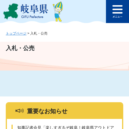
ペ
メ
このページの本文へ
ー
ニ
メ
ジ
ュ
ニ
の
ー
ュ
先
を
ー
頭
飛
トップページ
>
入札・公売
で
ば
す
し
入札・公売
。
て
本
文
へ
重要なお知らせ
知事記者会見「楽しすぎるぞ岐阜！岐阜県アウトドア