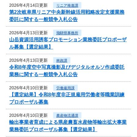
2026年4月14日更新
リニア推進課
第2次岐阜県リニア中央新幹線活用戦略改定支援業務
委託に関する一般競争入札公告
2026年4月13日更新
飛騨県事務所
山岳資源活用誘客プロモーション業務委託プロポーザ
ル募集【選定結果】
2026年4月13日更新
林政課
令和8年度空中写真撮影及びデジタルオルソ作成委託
業務に関する一般競争入札公告
2026年4月10日更新
労働雇用課
【選定結果】令和8年度非正規雇用労働者等職業訓練
プロポーザル募集
2026年4月10日更新
農産物流通課
輸出事業者育成による県産農畜水産物等輸出拡大事業
業務委託プロポーザル募集【選定結果】