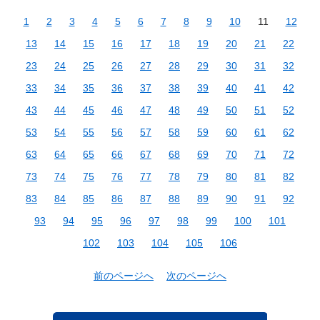
1
2
3
4
5
6
7
8
9
10
11
12
13
14
15
16
17
18
19
20
21
22
23
24
25
26
27
28
29
30
31
32
33
34
35
36
37
38
39
40
41
42
43
44
45
46
47
48
49
50
51
52
53
54
55
56
57
58
59
60
61
62
63
64
65
66
67
68
69
70
71
72
73
74
75
76
77
78
79
80
81
82
83
84
85
86
87
88
89
90
91
92
93
94
95
96
97
98
99
100
101
102
103
104
105
106
前のページへ
次のページへ