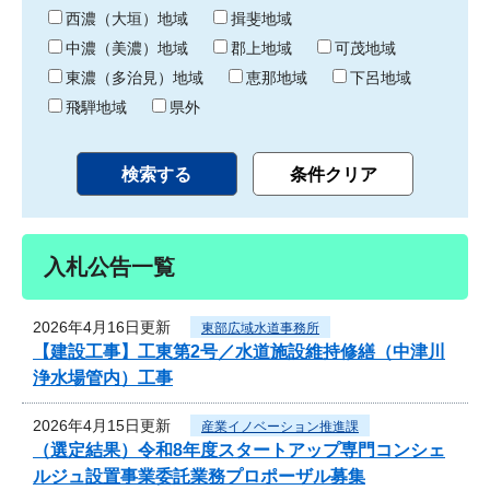
り
西濃（大垣）地域
揖斐地域
中濃（美濃）地域
郡上地域
可茂地域
東濃（多治見）地域
恵那地域
下呂地域
飛騨地域
県外
入札公告一覧
2026年4月16日更新
東部広域水道事務所
【建設工事】工東第2号／水道施設維持修繕（中津川
浄水場管内）工事
2026年4月15日更新
産業イノベーション推進課
（選定結果）令和8年度スタートアップ専門コンシェ
ルジュ設置事業委託業務プロポーザル募集