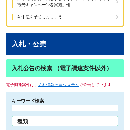
観光キャンペーンを実施」他
熱中症を予防しましょう
本
文
入札・公売
入札公告の検索 （電子調達案件以外）
電子調達案件は、
入札情報公開システム
で公告しています
キーワード検索
検
索
す
種類
る