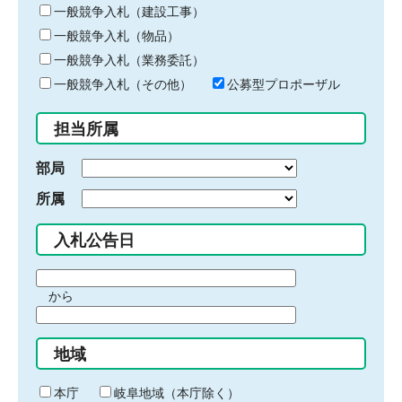
キ
一般競争入札（建設工事）
ー
一般競争入札（物品）
ワ
一般競争入札（業務委託）
ー
ド
一般競争入札（その他）
公募型プロポーザル
を
入
担当所属
力
部局
所属
入札公告日
期
から
間
期
の
間
始
地域
の
ま
終
り
わ
本庁
岐阜地域（本庁除く）