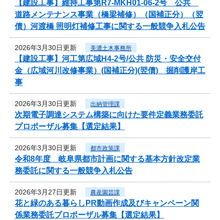
【建設工事】維持工事第R7-MKH01-06-2号 公共
道路メンテナンス事業（橋梁補修）（国補正分）（翌
債）河渡橋 照明灯補修工事に関する一般競争入札公告
2026年3月30日更新
美濃土木事務所
【建設工事】河工第広域H4-2号/公共 防災・安全交付
金（広域河川改修事業）(国補正分)(翌債) 掘削護岸工
事
2026年3月30日更新
出納管理課
次期電子調達システム構築に向けた要件定義業務委託
プロポーザル募集【選定結果】
2026年3月30日更新
都市政策課
令和8年度 岐阜県都市計画に関する基本方針改定業
務委託に関する一般競争入札公告
2026年3月27日更新
農産園芸課
花と緑のある暮らしPR動画作成及びキャンペーン関
係業務委託プロポーザル募集【選定結果】