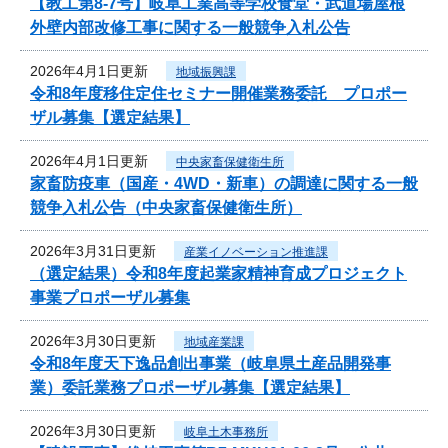
【教工第8-7号】岐阜工業高等学校食堂・武道場屋根
外壁内部改修工事に関する一般競争入札公告
2026年4月1日更新
地域振興課
令和8年度移住定住セミナー開催業務委託 プロポー
ザル募集【選定結果】
2026年4月1日更新
中央家畜保健衛生所
家畜防疫車（国産・4WD・新車）の調達に関する一般
競争入札公告（中央家畜保健衛生所）
2026年3月31日更新
産業イノベーション推進課
（選定結果）令和8年度起業家精神育成プロジェクト
事業プロポーザル募集
2026年3月30日更新
地域産業課
令和8年度天下逸品創出事業（岐阜県土産品開発事
業）委託業務プロポーザル募集【選定結果】
2026年3月30日更新
岐阜土木事務所