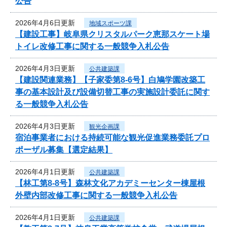
公告
2026年4月6日更新
地域スポーツ課
【建設工事】岐阜県クリスタルパーク恵那スケート場
トイレ改修工事に関する一般競争入札公告
2026年4月3日更新
公共建築課
【建設関連業務】【子家委第8-6号】白鳩学園改築工
事の基本設計及び設備切替工事の実施設計委託に関す
る一般競争入札公告
2026年4月3日更新
観光企画課
宿泊事業者における持続可能な観光促進業務委託プロ
ポーザル募集【選定結果】
2026年4月1日更新
公共建築課
【林工第8-8号】森林文化アカデミーセンター棟屋根
外壁内部改修工事に関する一般競争入札公告
2026年4月1日更新
公共建築課