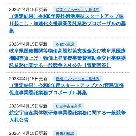
2026年4月15日更新
産業イノベーション推進課
（選定結果）令和8年度技術活用型スタートアップ掘
り起こし・加速化支援事業委託業務プロポーザルの募
集
2026年4月15日更新
薬務水道課
岐阜県医療機関等物価高騰対策支援金及び岐阜県医療
機関等賃上げ・物価上昇支援事業費補助金交付事務委
託業務に関する一般競争入札公告【質問回答】
2026年4月15日更新
産業イノベーション推進課
（選定結果）令和8年度スタートアップとの官民連携
促進事業委託業務プロポーザル募集
2026年4月15日更新
航空宇宙産業課
航空宇宙産業体験研修事業委託業務に関する一般競争
入札公告
2026年4月15日更新
未来創成課