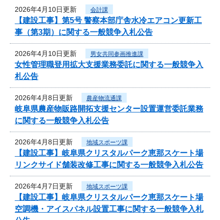
2026年4月10日更新
会計課
【建設工事】第5号 警察本部庁舎水冷エアコン更新工
事（第3期）に関する一般競争入札公告
2026年4月10日更新
男女共同参画推進課
女性管理職登用拡大支援業務委託に関する一般競争入
札公告
2026年4月8日更新
農産物流通課
岐阜県農産物販路開拓支援センター設置運営委託業務
に関する一般競争入札公告
2026年4月8日更新
地域スポーツ課
【建設工事】岐阜県クリスタルパーク恵那スケート場
リンクサイド舗装改修工事に関する一般競争入札公告
2026年4月7日更新
地域スポーツ課
【建設工事】岐阜県クリスタルパーク恵那スケート場
空調機・アイスパネル設置工事に関する一般競争入札