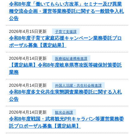
令和8年度「働いてもらい方改革」セミナー及び異業
種交流会企画・運営等業務委託に関する一般競争入札
公告
2026年4月15日更新
子育て支援課
令和8年度子育て家庭応援キャンペーン業務委託プロ
ポーザル募集【選定結果】
2026年4月14日更新
医療福祉連携推進課
【選定結果】令和8年度岐阜県専攻医等確保対策委託
業務
2026年4月14日更新
外国人活躍・共生社会推進課
令和8年度多文化共生実態調査業務委託に関する入札
公告
2026年4月14日更新
観光企画課
令和8年度戦国・武将観光PRキャラバン等運営業務委
託プロポーザル募集【選定結果】