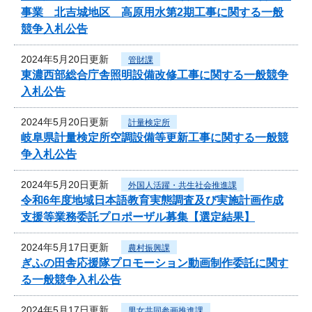
事業 北吉城地区 高原用水第2期工事に関する一般
競争入札公告
2024年5月20日更新
管財課
東濃西部総合庁舎照明設備改修工事に関する一般競争
入札公告
2024年5月20日更新
計量検定所
岐阜県計量検定所空調設備等更新工事に関する一般競
争入札公告
2024年5月20日更新
外国人活躍・共生社会推進課
令和6年度地域日本語教育実態調査及び実施計画作成
支援等業務委託プロポーザル募集【選定結果】
2024年5月17日更新
農村振興課
ぎふの田舎応援隊プロモーション動画制作委託に関す
る一般競争入札公告
2024年5月17日更新
男女共同参画推進課