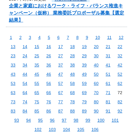
企業と家庭におけるワーク・ライフ・バランス推進キ
ャンペーン（仮称） 業務委託プロポーザル募集【選定
結果】
1
2
3
4
5
6
7
8
9
10
11
12
13
14
15
16
17
18
19
20
21
22
23
24
25
26
27
28
29
30
31
32
33
34
35
36
37
38
39
40
41
42
43
44
45
46
47
48
49
50
51
52
53
54
55
56
57
58
59
60
61
62
63
64
65
66
67
68
69
70
71
72
73
74
75
76
77
78
79
80
81
82
83
84
85
86
87
88
89
90
91
92
93
94
95
96
97
98
99
100
101
102
103
104
105
106