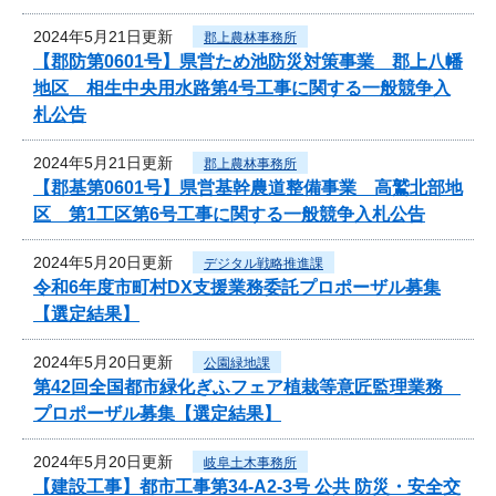
2024年5月21日更新
郡上農林事務所
【郡防第0601号】県営ため池防災対策事業 郡上八幡
地区 相生中央用水路第4号工事に関する一般競争入
札公告
2024年5月21日更新
郡上農林事務所
【郡基第0601号】県営基幹農道整備事業 高鷲北部地
区 第1工区第6号工事に関する一般競争入札公告
2024年5月20日更新
デジタル戦略推進課
令和6年度市町村DX支援業務委託プロポーザル募集
【選定結果】
2024年5月20日更新
公園緑地課
第42回全国都市緑化ぎふフェア植栽等意匠監理業務
プロポーザル募集【選定結果】
2024年5月20日更新
岐阜土木事務所
【建設工事】都市工事第34-A2-3号 公共 防災・安全交