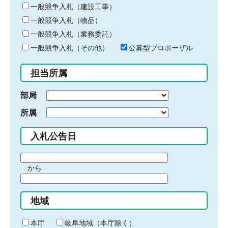
キ
一般競争入札（建設工事）
ー
一般競争入札（物品）
ワ
一般競争入札（業務委託）
ー
ド
一般競争入札（その他）
公募型プロポーザル
を
入
担当所属
力
部局
所属
入札公告日
期
から
間
期
の
間
始
地域
の
ま
終
り
わ
本庁
岐阜地域（本庁除く）