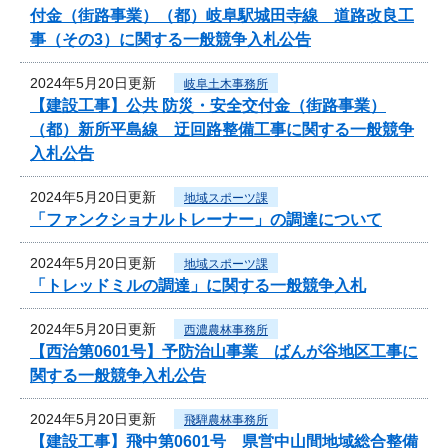
付金（街路事業）（都）岐阜駅城田寺線 道路改良工
事（その3）に関する一般競争入札公告
2024年5月20日更新
岐阜土木事務所
【建設工事】公共 防災・安全交付金（街路事業）
（都）新所平島線 迂回路整備工事に関する一般競争
入札公告
2024年5月20日更新
地域スポーツ課
「ファンクショナルトレーナー」の調達について
2024年5月20日更新
地域スポーツ課
「トレッドミルの調達」に関する一般競争入札
2024年5月20日更新
西濃農林事務所
【西治第0601号】予防治山事業 ばんが谷地区工事に
関する一般競争入札公告
2024年5月20日更新
飛騨農林事務所
【建設工事】飛中第0601号 県営中山間地域総合整備