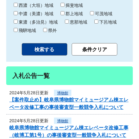
り
西濃（大垣）地域
揖斐地域
中濃（美濃）地域
郡上地域
可茂地域
東濃（多治見）地域
恵那地域
下呂地域
飛騨地域
県外
入札公告一覧
2024年5月28日更新
博物館
【案件取止め】岐阜県博物館マイミュージアム棟エレ
ベータ改修工事の事後審査型一般競争入札について
2024年5月28日更新
博物館
岐阜県博物館マイミュージアム棟エレベータ改修工事
（岐博工第1号）の事後審査型一般競争入札について