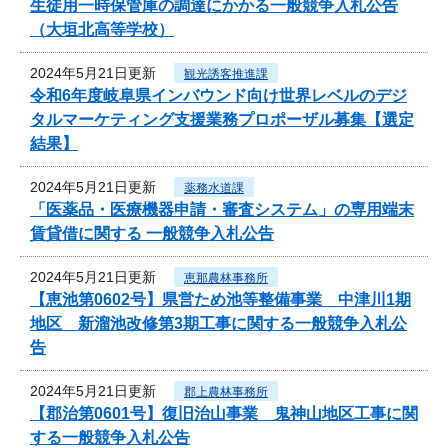
生徒用一時保管庫の調達にかかる一般競争入札公告
（大垣北高等学校）
2024年5月21日更新
観光誘客推進課
令和6年度岐阜県インバウンド向け世界レベルのデジ
タルマーケティング支援業務プロポーザル募集【選定
結果】
2024年5月21日更新
薬務水道課
「医薬品・医療機器申請・審査システム」の専用端末
賃貸借に関する 一般競争入札公告
2024年5月21日更新
恵那農林事務所
【恵池第0602号】県営ため池等整備事業 中津川1期
地区 新溜池改修第3期工事に関する一般競争入札公
告
2024年5月21日更新
郡上農林事務所
【郡治第0601号】復旧治山事業 鬼神山地区工事に関
する一般競争入札公告