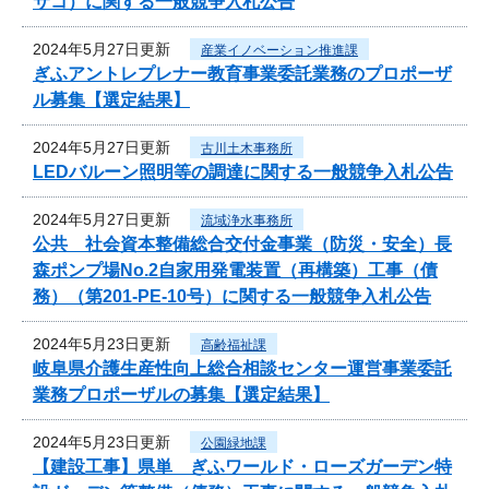
サコ）に関する一般競争入札公告
2024年5月27日更新
産業イノベーション推進課
ぎふアントレプレナー教育事業委託業務のプロポーザ
ル募集【選定結果】
2024年5月27日更新
古川土木事務所
LEDバルーン照明等の調達に関する一般競争入札公告
2024年5月27日更新
流域浄水事務所
公共 社会資本整備総合交付金事業（防災・安全）長
森ポンプ場No.2自家用発電装置（再構築）工事（債
務）（第201-PE-10号）に関する一般競争入札公告
2024年5月23日更新
高齢福祉課
岐阜県介護生産性向上総合相談センター運営事業委託
業務プロポーザルの募集【選定結果】
2024年5月23日更新
公園緑地課
【建設工事】県単 ぎふワールド・ローズガーデン特