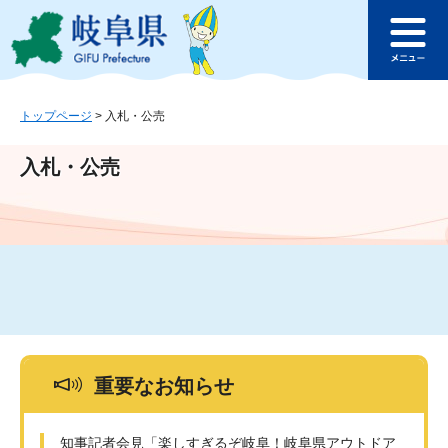
ペ
メ
このページの本文へ
ー
ニ
メ
ジ
ュ
ニ
の
ー
ュ
先
を
ー
頭
飛
トップページ
>
入札・公売
で
ば
す
し
入札・公売
。
て
本
文
へ
重要なお知らせ
知事記者会見「楽しすぎるぞ岐阜！岐阜県アウトドア