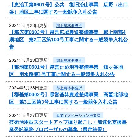
【恵治工第0601号】公共 復旧治山事業 広野（出口
谷）地区工事に関する一般競争入札公告
2024年5月28日更新
郡上農林事務所
【郡広第0603号】県営広域農道整備事業 郡上南部4
期地区 第2工区第104号工事に関する一般競争入札公
告
2024年5月28日更新
郡上農林事務所
【郡池第0601号】県営ため池等整備事業 畑ヶ谷地
区 用水路第1号工事に関する一般競争入札公告
2024年5月28日更新
郡上農林事務所
【郡基第0602号】県営基幹農道整備事業 高鷲北部地
区 第3工区第3号工事に関する一般競争入札公告
2024年5月27日更新
産業イノベーション推進課
技術活用型スタートアップ掘り起こし・加速化支援事
業委託業務プロポーザルの募集（選定結果）