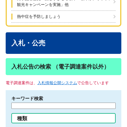
観光キャンペーンを実施」他
熱中症を予防しましょう
本
文
入札・公売
入札公告の検索 （電子調達案件以外）
電子調達案件は、
入札情報公開システム
で公告しています
キーワード検索
検
索
す
種類
る