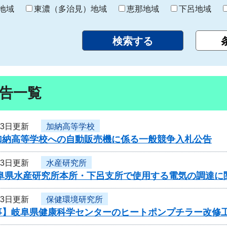
り
地域
東濃（多治見）地域
恵那地域
下呂地域
告一覧
23日更新
加納高等学校
加納高等学校への自動販売機に係る一般競争入札公告
23日更新
水産研究所
岐阜県水産研究所本所・下呂支所で使用する電気の調達に
23日更新
保健環境研究所
事】岐阜県健康科学センターのヒートポンプチラー改修