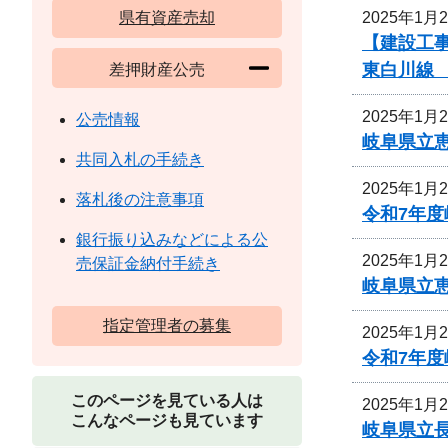
2025年1月
県有資産売却
【建設工
東白川線
差押財産公売
2025年1月
公売情報
岐阜県立
共同入札の手続き
2025年1月
落札後の注意事項
令和7年
銀行振り込みなどによる公
2025年1月
売保証金納付手続き
岐阜県立
指定管理者の募集
2025年1月
令和7年
このページを見ている人は
2025年1月
こんなページも見ています
岐阜県立