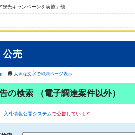
ア観光キャンペーンを実施」他
・公売
示
大きな文字で印刷ページ表示
告の検索 （電子調達案件以外）
、
入札情報公開システム
で公告しています