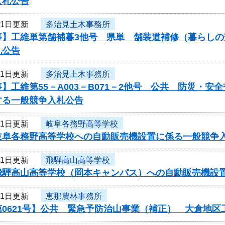
入札公告
21日更新
多治見土木事務所
事】工維単第舗補暮3他号 県単 舗装道補修（暮らし
札公告
21日更新
多治見土木事務所
】工維第55－A003－B071－2他号 公共 防災・
する一般競争入札公告
21日更新
岐阜各務野高等学校
岐阜各務野高等学校への自動販売機設置に係る一般競争
21日更新
飛騨高山高等学校
飛騨高山高等学校（岡本キャンパス）への自動販売機設
21日更新
恵那農林事務所
第0621号】公共 緊急予防治山事業（補正） 大倉地