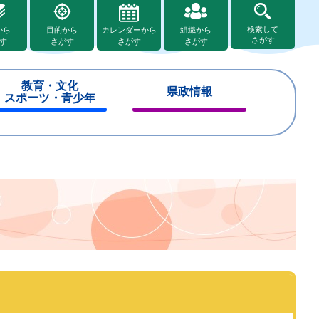
検索して
から
目的から
カレンダーから
組織から
さがす
す
さがす
さがす
さがす
教育・文化
県政情報
スポーツ・青少年
閉
閉
じ
じ
る
る