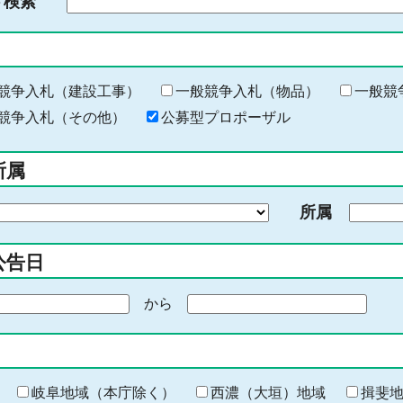
ド検索
検
索
す
る
キ
競争入札（建設工事）
一般競争入札（物品）
一般競
ー
競争入札（その他）
公募型プロポーザル
ワ
ー
所属
ド
を
所属
入
力
公告日
から
期
間
の
終
わ
岐阜地域（本庁除く）
西濃（大垣）地域
揖斐