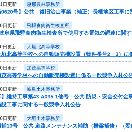
21日更新
恵那農林事務所
第0620号】公共 復旧治山事業（補正）長根地区工事
20日更新
飛騨食肉衛生検査所
度岐阜県飛騨食肉衛生検査所で使用する電気の調達に関す
20日更新
大垣北高等学校
大垣北高等学校への自動販売機設置（物件番号2・3）に
20日更新
加茂高等学校
加茂高等学校への自動販売機設置に係る一般競争入札公
20日更新
岐阜土木事務所
】維持工事第43-A035-1他号 公共 防災・安全交
施設工事に関する一般競争入札公告
20日更新
大垣土木事務所
橋補10号 公共 道路メンテナンス補助（橋梁補修）（