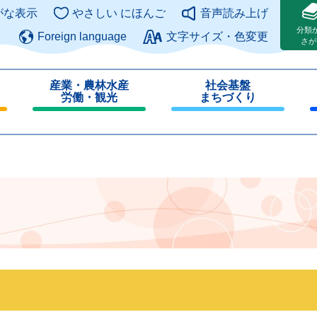
このページの本文へ
がな表示
やさしい にほんご
音声読み上げ
分類
Foreign language
文字サイズ・色変更
さが
産業・農林水産
社会基盤
労働・観光
まちづくり
閉
閉
じ
じ
る
る