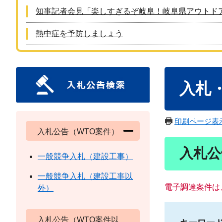
知事記者会見「楽しすぎるぞ岐阜！岐阜県アウトド
熱中症を予防しましょう
本
入札
文
印刷ページ表
入札公告（WTO案件）
入札公
一般競争入札（建設工事）
一般競争入札（建設工事以
電子調達案件は
外）
入札公告（WTO案件以