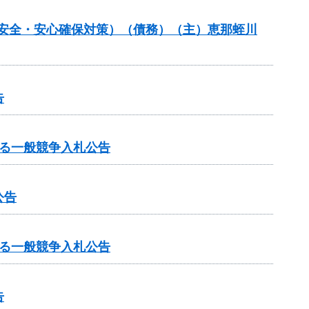
の安全・安心確保対策）（債務）（主）恵那蛭川
告
る一般競争入札公告
公告
る一般競争入札公告
告