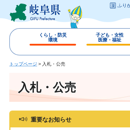
ペ
メ
ふり
ー
ニ
ジ
ュ
の
ー
先
を
くらし・防災
子ども・女性
頭
飛
環境
医療・福祉
で
ば
閉
閉
す
し
じ
じ
。
て
る
る
トップページ
>
入札・公売
本
文
へ
入札・公売
重要なお知らせ