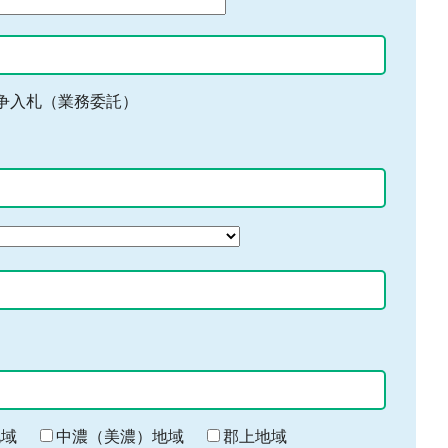
争入札（業務委託）
地域
中濃（美濃）地域
郡上地域