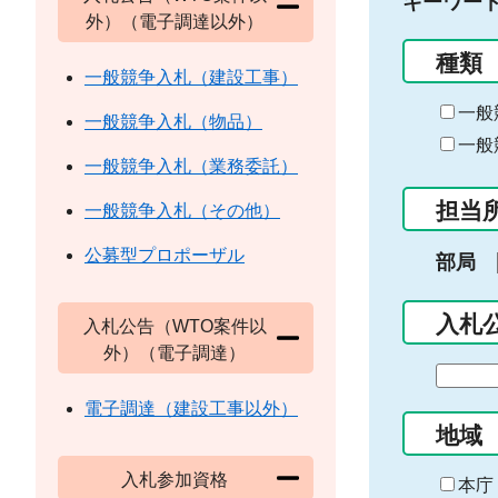
キーワー
外）（電子調達以外）
種類
一般競争入札（建設工事）
一般
一般競争入札（物品）
一般
一般競争入札（業務委託）
担当
一般競争入札（その他）
公募型プロポーザル
部局
入札
入札公告（WTO案件以
外）（電子調達）
期
間
電子調達（建設工事以外）
の
地域
始
入札参加資格
ま
本庁