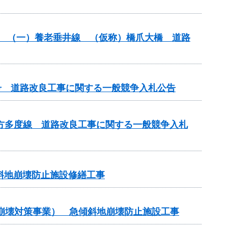
改築） （一）養老垂井線 （仮称）橋爪大橋 道路
65号 道路改良工事に関する一般競争入札公告
）北方多度線 道路改良工事に関する一般競争入札
斜地崩壊防止施設修繕工事
地崩壊対策事業） 急傾斜地崩壊防止施設工事