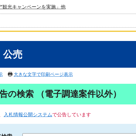
ア観光キャンペーンを実施」他
・公売
示
大きな文字で印刷ページ表示
告の検索 （電子調達案件以外）
、
入札情報公開システム
で公告しています