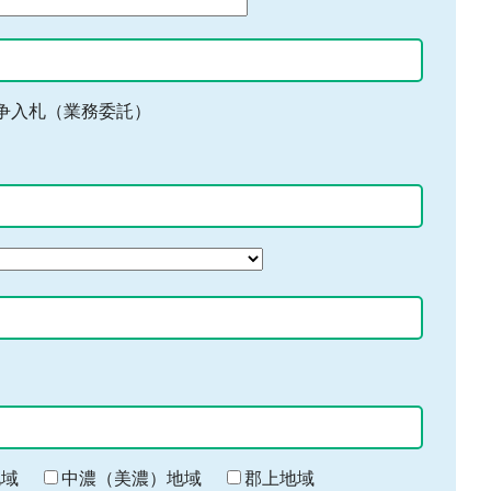
争入札（業務委託）
地域
中濃（美濃）地域
郡上地域