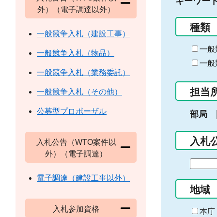
キーワー
外）（電子調達以外）
種類
一般競争入札（建設工事）
一般
一般競争入札（物品）
一般
一般競争入札（業務委託）
担当
一般競争入札（その他）
公募型プロポーザル
部局
入札
入札公告（WTO案件以
外）（電子調達）
期
間
電子調達（建設工事以外）
の
地域
始
入札参加資格
ま
本庁