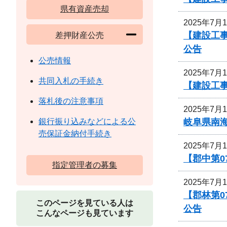
県有資産売却
2025年7月
【建設工事
差押財産公売
公告
公売情報
2025年7月
共同入札の手続き
【建設工
落札後の注意事項
2025年7月
岐阜県南
銀行振り込みなどによる公
売保証金納付手続き
2025年7月
【郡中第
指定管理者の募集
2025年7月
【郡林第
このページを見ている人は
公告
こんなページも見ています