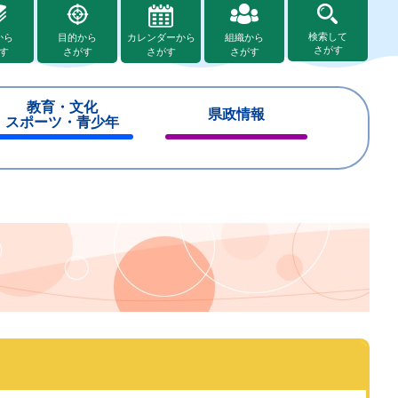
検索して
から
目的から
カレンダーから
組織から
さがす
す
さがす
さがす
さがす
教育・文化
県政情報
スポーツ・青少年
閉
閉
じ
じ
る
る