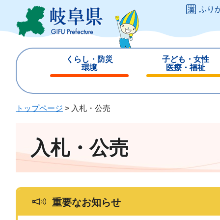
ペ
メ
ふり
ー
ニ
ジ
ュ
の
ー
先
を
くらし・防災
子ども・女性
頭
飛
環境
医療・福祉
で
ば
閉
閉
す
し
じ
じ
。
て
る
る
トップページ
>
入札・公売
本
文
へ
入札・公売
重要なお知らせ