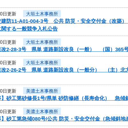
30日更新
大垣土木事務所
建防11-A01-004-3号 公共 防災・安全交付金（
に関する一般競争入札公告
30日更新
大垣土木事務所
改2-28-3号 県単 道路新設改良（一般） （国）3
30日更新
大垣土木事務所
改2-26-2号 県単 道路新設改良（一般分） （主
30日更新
美濃土木事務所
事】砂工第砂修長1号/県単 砂防修繕（長寿命化） 急傾
30日更新
美濃土木事務所
】砂工第急傾080号/公共 防災・安全交付金（急傾斜