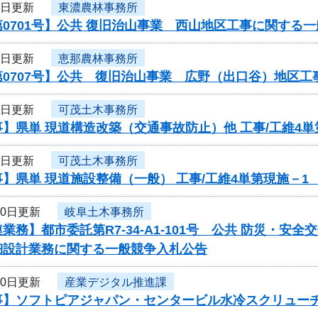
1日更新
東濃農林事務所
0701号】公共 復旧治山事業 西山地区工事に関する
1日更新
恵那農林事務所
第0707号】公共 復旧治山事業 広野（出口谷）地区
1日更新
可茂土木事務所
】県単 現道構造改築（交通事故防止）他 工事/工維4
1日更新
可茂土木事務所
】県単 現道施設整備（一般） 工事/工維4単第現施－
30日更新
岐阜土木事務所
業務】都市委託第R7-34-A1-101号 公共 防災・
細設計業務に関する一般競争入札公告
30日更新
産業デジタル推進課
事】ソフトピアジャパン・センタービル水冷スクリュー