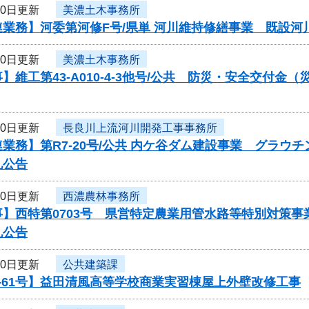
30日更新
美濃土木事務所
連業務】河委第河修F号/県単 河川維持修繕事業 既設
30日更新
美濃土木事務所
】維工第43-A010-4-3他号/公共 防災・安全交付
30日更新
長良川上流河川開発工事事務所
業務】第R7-20号/公共 内ケ谷ダム建設事業 グラウ
札公告
30日更新
西濃農林事務所
事】西特第0703号 県営特定農業用管水路等特別対策
札公告
30日更新
公共建築課
-61号】益田清風高等学校商業実習棟屋上外壁改修工事