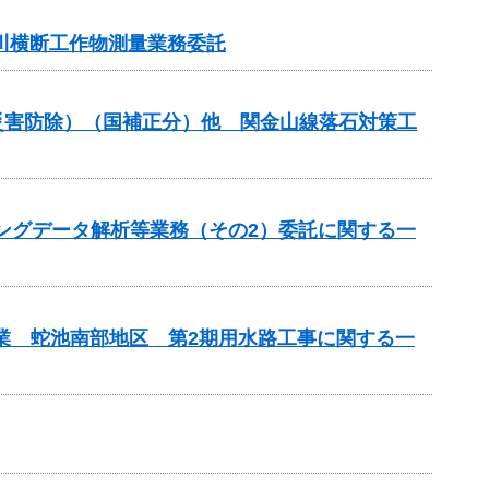
河川横断工作物測量業務委託
金（災害防除）（国補正分）他 関金山線落石対策工
チングデータ解析等業務（その2）委託に関する一
事業 蛇池南部地区 第2期用水路工事に関する一