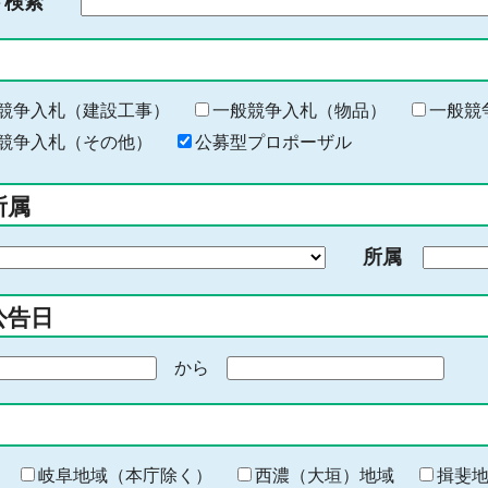
ド検索
検
索
す
る
キ
競争入札（建設工事）
一般競争入札（物品）
一般競
ー
競争入札（その他）
公募型プロポーザル
ワ
ー
所属
ド
を
所属
入
力
公告日
から
期
間
の
終
わ
岐阜地域（本庁除く）
西濃（大垣）地域
揖斐