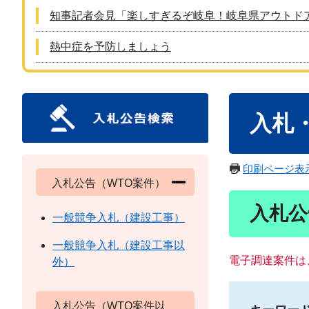
知事記者会見「楽しすぎるぞ岐阜！岐阜県アウトド
熱中症を予防しましょう
本
入札
文
印刷ページ表
入札公告（WTO案件）
入札公
一般競争入札（建設工事）
一般競争入札（建設工事以
電子調達案件は
外）
入札公告（WTO案件以