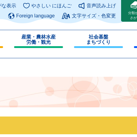
このページの本文へ
がな表示
やさしい にほんご
音声読み上げ
分類
Foreign language
文字サイズ・色変更
さが
産業・農林水産
社会基盤
労働・観光
まちづくり
閉
閉
じ
じ
る
る