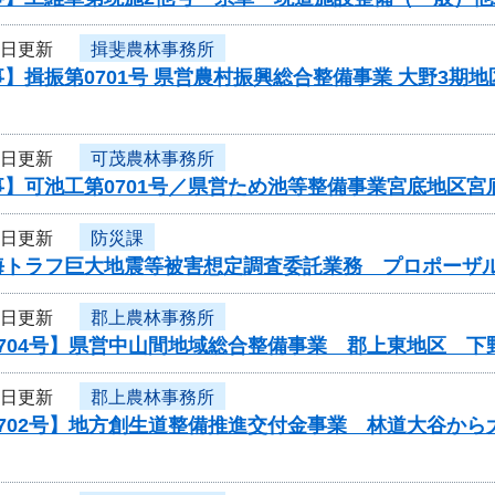
1日更新
揖斐農林事務所
】揖振第0701号 県営農村振興総合整備事業 大野3期
1日更新
可茂農林事務所
事】可池工第0701号／県営ため池等整備事業宮底地区
1日更新
防災課
海トラフ巨大地震等被害想定調査委託業務 プロポーザ
1日更新
郡上農林事務所
0704号】県営中山間地域総合整備事業 郡上東地区 
1日更新
郡上農林事務所
0702号】地方創生道整備推進交付金事業 林道大谷か