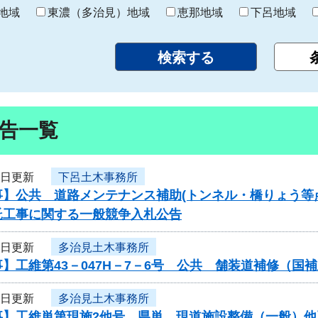
り
地域
東濃（多治見）地域
恵那地域
下呂地域
告一覧
1日更新
下呂土木事務所
事】公共 道路メンテナンス補助(トンネル・橋りょう等
託工事に関する一般競争入札公告
1日更新
多治見土木事務所
】工維第43－047H－7－6号 公共 舗装道補修（
1日更新
多治見土木事務所
事】工維単第現施2他号 県単 現道施設整備（一般）