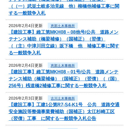
（（一）武並土岐多治見線 他）柳橋他補修工事に関
する一般競争入札
2026年2月4日更新
恵那土木事務所
【建設工事】維工第MKH08－08他号/公共 道路メン
テナンス補助（橋梁補修）（国補正）（翌債）
（（主）中津川田立線）坂下橋 他 補修工事に関す
る一般競争入札
2026年2月4日更新
恵那土木事務所
【建設工事】維工第MKH08－01号/公共 道路メンテ
ナンス補助（橋梁補修）（国補正）（翌債）（（国）
256号）桟道橋2補修工事に関する一般競争入札
2026年2月3日更新
古川土木事務所
【建設工事】工建1公第R7-S4-K1号 公共 道路交通
安全施設等整備事業費補助（国補正）太江杉崎工区
（翌債）工事 に関する一般競争入札公告