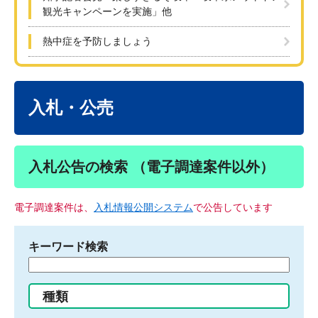
観光キャンペーンを実施」他
熱中症を予防しましょう
本
文
入札・公売
入札公告の検索 （電子調達案件以外）
電子調達案件は、
入札情報公開システム
で公告しています
キーワード検索
検
索
す
種類
る