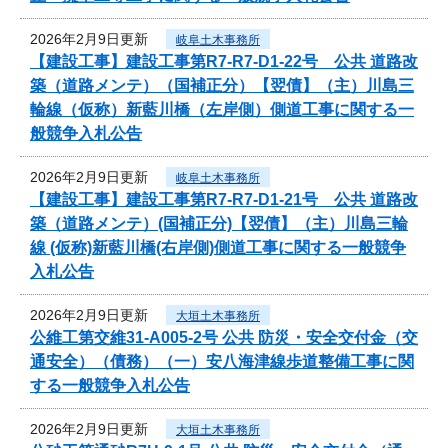
2026年2月9日更新
岐阜土木事務所
【建設工事】建設工事第R7-R7-D1-22号 公共 道路改
築（道路メンテ）（国補正分）【翌債】（主）川島三
輪線（仮称）新藍川橋（左岸側）側道工事に関する一
般競争入札公告
2026年2月9日更新
岐阜土木事務所
【建設工事】建設工事第R7-R7-D1-21号 公共 道路改
築（道路メンテ）(国補正分)【翌債】（主）川島三輪
線 (仮称)新藍川橋(右岸側)側道工事に関する一般競争
入札公告
2026年2月9日更新
大垣土木事務所
公維工第交維31-A005-2号 公共 防災・安全交付金（交
通安全）（債務）（一）安八海津線歩道整備工事に関
する一般競争入札公告
2026年2月9日更新
大垣土木事務所