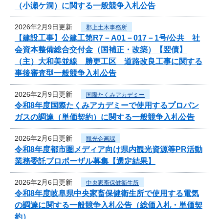
（小瀬ケ洞）に関する一般競争入札公告
2026年2月9日更新
郡上土木事務所
【建設工事】公建工第R7－A01－017－1号/公共 社
会資本整備総合交付金（国補正・改築）【翌債】
（主）大和美並線 勝更工区 道路改良工事に関する
事後審査型一般競争入札公告
2026年2月9日更新
国際たくみアカデミー
令和8年度国際たくみアカデミーで使用するプロパン
ガスの調達（単価契約）に関する一般競争入札公告
2026年2月6日更新
観光企画課
令和8年度都市圏メディア向け県内観光資源等PR活動
業務委託プロポーザル募集【選定結果】
2026年2月6日更新
中央家畜保健衛生所
令和8年度岐阜県中央家畜保健衛生所で使用する電気
の調達に関する一般競争入札公告（総価入札・単価契
約）