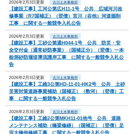
2026年2月3日更新
古川土木事務所
【建設工事】工河公第広H11-1号 公共 広域河川改
修事業（R7国補正）（翌債）宮川（谷他）河道掘削
工事 に関する一般競争入札公告
2026年2月3日更新
古川土木事務所
【建設工事】工砂公第通H044-1号 公共 防災・安
全交付金（通常砂防事業）（国補正分）（翌債）一本
栃洞砂防堰堤導流護岸工事 に関する一般競争入札公
告
2026年2月3日更新
古川土木事務所
【建設工事】工維3公第HD-11-01-HK2号 公共 土砂
災害対策道路事業補助（国補正）（数河）（翌債）工
事 に関する一般競争入札公告
2026年2月3日更新
古川土木事務所
【建設工事】工維2公第MKH11-01他号 公共 道路
メンテナンス補助（橋梁修繕）（国補正）（翌債）足
宗大橋他修繕工事 に関する一般競争入札公告