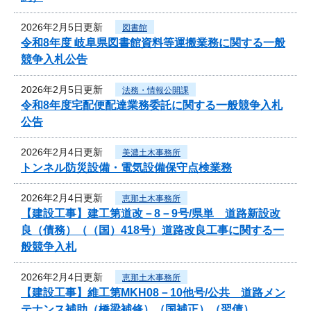
2026年2月5日更新
図書館
令和8年度 岐阜県図書館資料等運搬業務に関する一般
競争入札公告
2026年2月5日更新
法務・情報公開課
令和8年度宅配便配達業務委託に関する一般競争入札
公告
2026年2月4日更新
美濃土木事務所
トンネル防災設備・電気設備保守点検業務
2026年2月4日更新
恵那土木事務所
【建設工事】建工第道改－8－9号/県単 道路新設改
良（債務）（（国）418号）道路改良工事に関する一
般競争入札
2026年2月4日更新
恵那土木事務所
【建設工事】維工第MKH08－10他号/公共 道路メン
テナンス補助（橋梁補修）（国補正）（翌債）