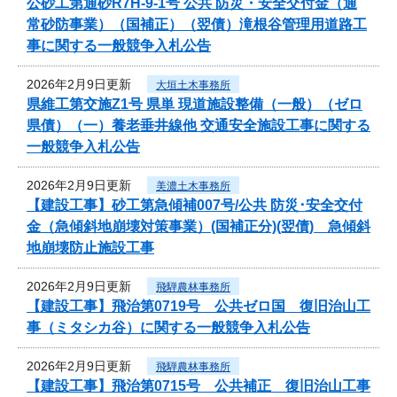
公砂工第通砂R7H-9-1号 公共 防災・安全交付金（通
常砂防事業）（国補正）（翌債）滝根谷管理用道路工
事に関する一般競争入札公告
2026年2月9日更新
大垣土木事務所
県維工第交施Z1号 県単 現道施設整備（一般）（ゼロ
県債）（一）養老垂井線他 交通安全施設工事に関する
一般競争入札公告
2026年2月9日更新
美濃土木事務所
【建設工事】砂工第急傾補007号/公共 防災･安全交付
金（急傾斜地崩壊対策事業）(国補正分)(翌債) 急傾斜
地崩壊防止施設工事
2026年2月9日更新
飛騨農林事務所
【建設工事】飛治第0719号 公共ゼロ国 復旧治山工
事（ミタシカ谷）に関する一般競争入札公告
2026年2月9日更新
飛騨農林事務所
【建設工事】飛治第0715号 公共補正 復旧治山工事