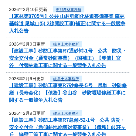
2026年2月10日更新
恵那農林事務所
【恵林第0705号】公共 山村強靭化林道整備事業 森林
基幹道 尾城山(5)-2線開設工事(補正)に関する一般競争
入札公告
2026年2月9日更新
岐阜土木事務所
【建設工事】砂防工事第R7通砂補-1号 公共 防災・
安全交付金（通常砂防事業）（国補正）【翌債】宮
谷 付替林道工事に関する一般競争入札公告
2026年2月9日更新
岐阜土木事務所
【建設工事】砂防工事第R7砂修長-5号 県単 砂防修
繕（長寿命化）【債務】谷山谷 砂防堰堤修繕工事に
関する一般競争入札公告
2026年2月9日更新
岐阜土木事務所
【建設工事】砂防工事第R7急傾-52-1号 公共 防災・
安全交付金（急傾斜地崩壊対策事業）【債務】岐荘ヶ
丘 擁壁工等工事に関する一般競争入札公告