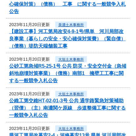
心確保対策）（債務） 工事 に関する一般競争入札
公告
2023年11月20日更新
美濃土木事務所
【建設工事】河工第局改安4-9-1号/県単 河川局部改
良事業（暮らしの安全・安心確保対策費）（緊自債）
（債務）堤防天端舗装工事
2023年11月20日更新
大垣土木事務所
公砂工第急傾R5-25-1号 公共 防災・安全交付金（急傾
斜地崩壊対策事業）（債務）南部1 擁壁工工事に関
する一般競争入札公告
2023年11月20日更新
大垣土木事務所
公維工第交維HT-02-01-3号 公共 通学路緊急対策補助
（翌債）（主）南濃関ケ原線 歩道整備工事に関する
一般競争入札公告
2023年11月20日更新
大垣土木事務所
県河工第局改暮安2-4・河修暮安13号 県単 河川局部改