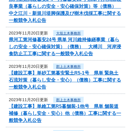
良事業（暮らしの安全・安心確保対策）等（債務）
中之江川・新規川堤脚保護及び樹木伐採工事に関する
一般競争入札公告
2023年11月20日更新
大垣土木事務所
県河工第河修暮安24号 県単 河川維持修繕事業（暮ら
しの安全・安心確保対策）（債務） 大榑川 河岸浸
食防止工工事に関する一般競争入札公告
2023年11月20日更新
郡上土木事務所
【建設工事】単砂工第暮安緊土R5-1号 県単 緊急土
石流対策（暮らし安全・安心）（債務）工事に関する
一般競争入札公告
2023年11月20日更新
郡上土木事務所
【建設工事】単維工第R5暮舗装-1他号 県単 舗装道
補修（暮らし安全・安心）他（債務）工事に関する一
般競争入札公告