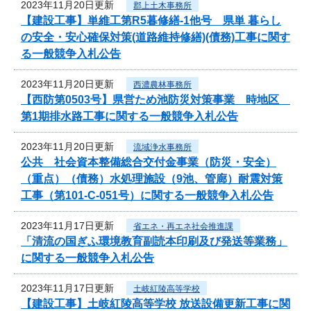
2023年11月20日更新
郡上土木事務所
【建設工事】単維工第R5暮修繕-1他号 県単 暮らし
の安全・安心確保対策(道路維持修繕)(債務)工事に関す
る一般競争入札公告
2023年11月20日更新
西濃農林事務所
【西防第0503号】県営ため池防災対策事業 時地区
第1期排水路工事に関する一般競争入札公告
2023年11月20日更新
流域浄水事務所
公共 社会資本整備総合交付金事業（防災・安全）
（重点）（債務）水処理施設（9池、管廊）耐震対策
工事（第101-C-051号）に関する一般競争入札公告
2023年11月17日更新
省エネ・再エネ社会推進課
「清流の国ぎふ環境教育副読本印刷及び発送等業務」
に関する一般競争入札公告
2023年11月17日更新
土岐紅陵高等学校
【建設工事】土岐紅陵高等学校 放送設備更新工事に関