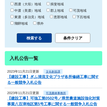
り
西濃（大垣）地域
揖斐地域
中濃（美濃）地域
郡上地域
可茂地域
東濃（多治見）地域
恵那地域
下呂地域
飛騨地域
県外
入札公告一覧
2023年11月21日更新
文化創造課
【建設工事】ぎふ清流文化プラザ各所修繕工事に関す
る一般競争入札公告
2023年11月21日更新
可茂農林事務所
【建設工事】可強工第0502号／県営農道施設強化対策
事業八百津地区第5号工事に関する一般競争入札公告