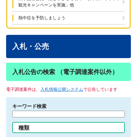
観光キャンペーンを実施」他
熱中症を予防しましょう
本
文
入札・公売
入札公告の検索 （電子調達案件以外）
電子調達案件は、
入札情報公開システム
で公告しています
キーワード検索
検
索
す
種類
る