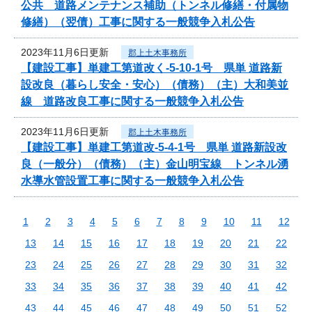
公共 道路メンテナンス補助（トンネル修繕・付属物
修繕）（翌債）工事に関する一般競争入札公告
2023年11月6日更新
郡上土木事務所
【建設工事】単建工第道改く-5-10-1号 県単 道路新
設改良（暮らし安全・安心）（債務）（主）大和美並
線 道路改良工事に関する一般競争入札公告
2023年11月6日更新
郡上土木事務所
【建設工事】単建工第道改-5-4-1号 県単 道路新設改
良（一般分）（債務）（主）金山明宝線 トンネル湧
水導水管設置工事に関する一般競争入札公告
1
2
3
4
5
6
7
8
9
10
11
12
13
14
15
16
17
18
19
20
21
22
23
24
25
26
27
28
29
30
31
32
33
34
35
36
37
38
39
40
41
42
43
44
45
46
47
48
49
50
51
52