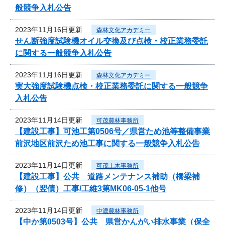
般競争入札公告
2023年11月16日更新
森林文化アカデミー
せん断強度試験機オイル交換及び点検・校正業務委託
に関する一般競争入札公告
2023年11月16日更新
森林文化アカデミー
実大強度試験機点検・校正業務委託に関する一般競争
入札公告
2023年11月14日更新
可茂農林事務所
【建設工事】可池工第0506号／県営ため池等整備事業
前沢地区前沢ため池工事に関する一般競争入札公告
2023年11月14日更新
可茂土木事務所
【建設工事】公共 道路メンテナンス補助（橋梁補
修）（翌債）工事/工維3第MK06-05-1他号
2023年11月14日更新
中濃農林事務所
【中か第0503号】公共 県営かんがい排水事業（保全