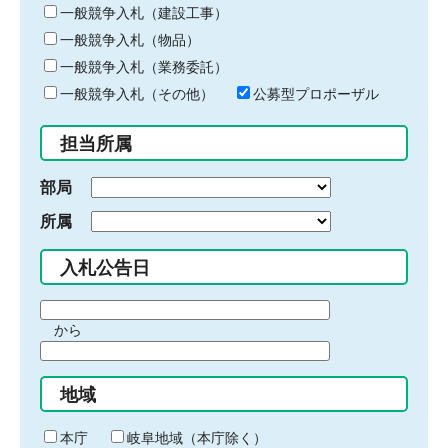
キ
一般競争入札（建設工事）
ー
一般競争入札（物品）
ワ
一般競争入札（業務委託）
ー
ド
一般競争入札（その他）
公募型プロポーザル
を
入
担当所属
力
部局
所属
入札公告日
期
から
間
期
の
間
始
地域
の
ま
終
り
わ
本庁
岐阜地域（本庁除く）