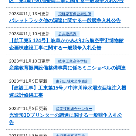
区 第1期ため池整備工事に関する一般競争入札公告
2023年11月13日更新
飛騨家畜保健衛生所
パレットラック他の調達に関する一般競争入札公告
2023年11月10日更新
公共建築課
【航工第5-124号】岐阜かかみがはら航空宇宙博物館
企画棟建設工事に関する一般競争入札公告
2023年11月10日更新
岐阜工業高等学校
産業教育振興設備整備事業に係るミニショベルの調達
2023年11月9日更新
東部広域水道事務所
【建設工事】工東第15号／中津川浄水場次亜塩注入機
連成計修繕工事
2023年11月9日更新
産業技術総合センター
光造形3Dプリンターの調達に関する一般競争入札公
告
2023年11月8日更新
大垣養老高等学校