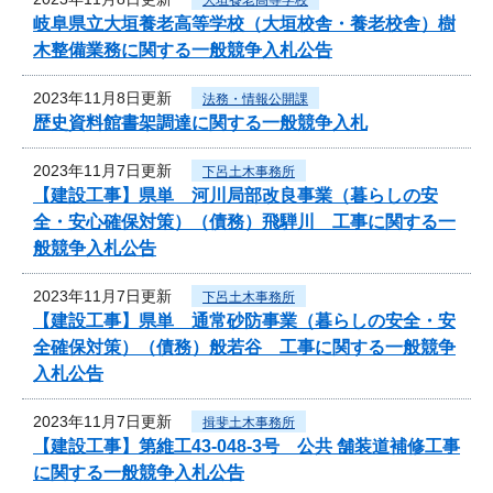
岐阜県立大垣養老高等学校（大垣校舎・養老校舎）樹
木整備業務に関する一般競争入札公告
2023年11月8日更新
法務・情報公開課
歴史資料館書架調達に関する一般競争入札
2023年11月7日更新
下呂土木事務所
【建設工事】県単 河川局部改良事業（暮らしの安
全・安心確保対策）（債務）飛騨川 工事に関する一
般競争入札公告
2023年11月7日更新
下呂土木事務所
【建設工事】県単 通常砂防事業（暮らしの安全・安
全確保対策）（債務）般若谷 工事に関する一般競争
入札公告
2023年11月7日更新
揖斐土木事務所
【建設工事】第維工43-048-3号 公共 舗装道補修工事
に関する一般競争入札公告