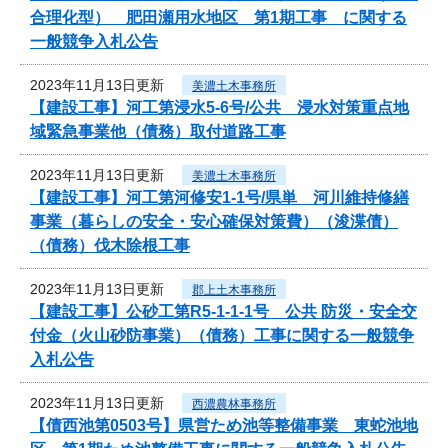
合理化型） 肥田瀬用水地区 第1期工事 に関する
一般競争入札公告
2023年11月13日更新
美濃土木事務所
【建設工事】河工第浸水5-6号/公共 浸水対策重点地
域緊急事業他（債務）取付道路工事
2023年11月13日更新
美濃土木事務所
【建設工事】河工第河修安1-1号/県単 河川維持修繕
事業（暮らしの安全・安心確保対策費）（浚渫債）
（債務）伐木除根工事
2023年11月13日更新
郡上土木事務所
【建設工事】公砂工第R5-1-1-1号 公共 防災・安全交
付金（火山砂防事業）（債務）工事に関する一般競争
入札公告
2023年11月13日更新
西濃農林事務所
【債西池第0503号】県営ため池等整備事業 東蛇池地