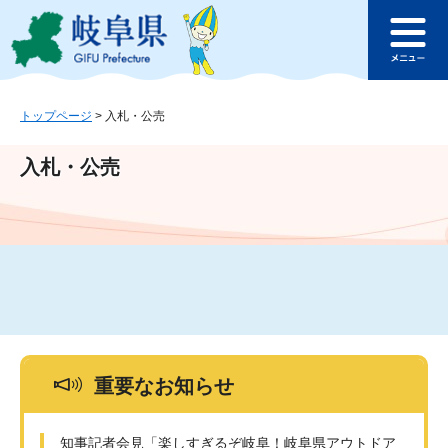
ペ
メ
このページの本文へ
ー
ニ
メ
ジ
ュ
ニ
の
ー
ュ
先
を
ー
頭
飛
トップページ
>
入札・公売
で
ば
す
し
入札・公売
。
て
本
文
へ
重要なお知らせ
知事記者会見「楽しすぎるぞ岐阜！岐阜県アウトドア