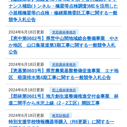
ナンス補助(トンネル・橋梁等点検調査)MEを活用した
小規模橋梁等の点検・修繕業務委託工事に関する一般
競争入札公告
2024年6月18日更新
恵那農林事務所
【恵中第0602号】県営中山間地域総合整備事業 やさ
か地区 山口集落道第3期工事に関する一般競争入札
公告
2024年6月18日更新
恵那農林事務所
【恵基第0603号】県営農業基盤整備促進事業 エナ地
区 暗渠排水第4期工事に関する一般競争入札公告
2024年6月18日更新
郡上農林事務所
【郡林第0601号】地方創生道整備推進交付金事業 林
道二間手から水沢上線（2－2工区）開設工事
2024年6月18日更新
教育財務課
特別支援学校情報機器等購入（R6更新）に関する一