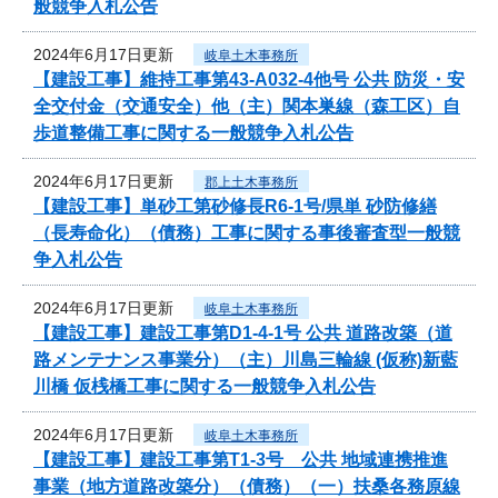
般競争入札公告
2024年6月17日更新
岐阜土木事務所
【建設工事】維持工事第43-A032-4他号 公共 防災・安
全交付金（交通安全）他（主）関本巣線（森工区）自
歩道整備工事に関する一般競争入札公告
2024年6月17日更新
郡上土木事務所
【建設工事】単砂工第砂修長R6-1号/県単 砂防修繕
（長寿命化）（債務）工事に関する事後審査型一般競
争入札公告
2024年6月17日更新
岐阜土木事務所
【建設工事】建設工事第D1-4-1号 公共 道路改築（道
路メンテナンス事業分）（主）川島三輪線 (仮称)新藍
川橋 仮桟橋工事に関する一般競争入札公告
2024年6月17日更新
岐阜土木事務所
【建設工事】建設工事第T1-3号 公共 地域連携推進
事業（地方道路改築分）（債務）（一）扶桑各務原線