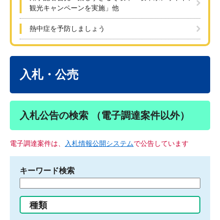
観光キャンペーンを実施」他
熱中症を予防しましょう
本
文
入札・公売
入札公告の検索 （電子調達案件以外）
電子調達案件は、
入札情報公開システム
で公告しています
キーワード検索
検
索
す
種類
る