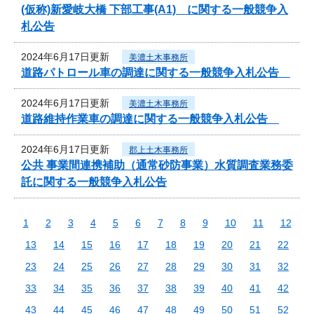
(仮称)新愛岐大橋 下部工事(A1) に関する一般競争入
札公告
2024年6月17日更新
美濃土木事務所
道路パトロール車の調達に関する一般競争入札公告
2024年6月17日更新
美濃土木事務所
道路維持作業車の調達に関する一般競争入札公告
2024年6月17日更新
郡上土木事務所
公共 事業間連携補助（通常砂防事業）水質調査業務委
託に関する一般競争入札公告
1
2
3
4
5
6
7
8
9
10
11
12
13
14
15
16
17
18
19
20
21
22
23
24
25
26
27
28
29
30
31
32
33
34
35
36
37
38
39
40
41
42
43
44
45
46
47
48
49
50
51
52