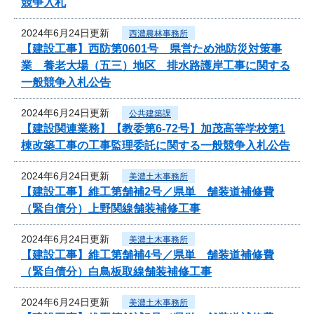
競争入札
2024年6月24日更新
西濃農林事務所
【建設工事】西防第0601号 県営ため池防災対策事
業 養老大場（五三）地区 排水路護岸工事に関する
一般競争入札公告
2024年6月24日更新
公共建築課
【建設関連業務】【教委第6-72号】加茂高等学校第1
棟改築工事の工事監理委託に関する一般競争入札公告
2024年6月24日更新
美濃土木事務所
【建設工事】維工第舗補2号／県単 舗装道補修費
（緊自債分）上野関線舗装補修工事
2024年6月24日更新
美濃土木事務所
【建設工事】維工第舗補4号／県単 舗装道補修費
（緊自債分）白鳥板取線舗装補修工事
2024年6月24日更新
美濃土木事務所