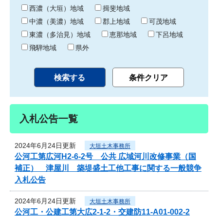
り
西濃（大垣）地域
揖斐地域
中濃（美濃）地域
郡上地域
可茂地域
東濃（多治見）地域
恵那地域
下呂地域
飛騨地域
県外
入札公告一覧
2024年6月24日更新
大垣土木事務所
公河工第広河H2-6-2号 公共 広域河川改修事業（国
補正） 津屋川 築堤盛土工他工事に関する一般競争
入札公告
2024年6月24日更新
大垣土木事務所
公河工・公建工第大広2-1-2・交建防11-A01-002-2