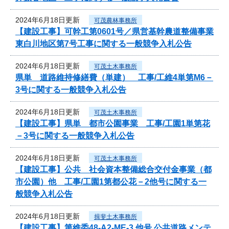
2024年6月18日更新
可茂農林事務所
【建設工事】可幹工第0601号／県営基幹農道整備事業
東白川地区第7号工事に関する一般競争入札公告
2024年6月18日更新
可茂土木事務所
県単 道路維持修繕費（単建） 工事/工維4単第M6－
3号に関する一般競争入札公告
2024年6月18日更新
可茂土木事務所
【建設工事】県単 都市公園事業 工事/工園1単第花
－3号に関する一般競争入札公告
2024年6月18日更新
可茂土木事務所
【建設工事】公共 社会資本整備総合交付金事業（都
市公園）他 工事/工園1第都公花－2他号に関する一
般競争入札公告
2024年6月18日更新
揖斐土木事務所
【建設工事】第維委48-A2-ME-3 他号 公共道路メンテ