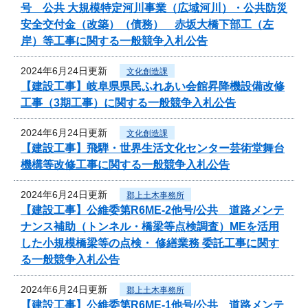
号 公共 大規模特定河川事業（広域河川）・公共防災
安全交付金（改築）（債務） 赤坂大橋下部工（左
岸）等工事に関する一般競争入札公告
2024年6月24日更新
文化創造課
【建設工事】岐阜県県民ふれあい会館昇降機設備改修
工事（3期工事）に関する一般競争入札公告
2024年6月24日更新
文化創造課
【建設工事】飛騨・世界生活文化センター芸術堂舞台
機構等改修工事に関する一般競争入札公告
2024年6月24日更新
郡上土木事務所
【建設工事】公維委第R6ME-2他号/公共 道路メンテ
ナンス補助（トンネル・橋梁等点検調査）MEを活用
した小規模橋梁等の点検・ 修繕業務 委託工事に関す
る一般競争入札公告
2024年6月24日更新
郡上土木事務所
【建設工事】公維委第R6ME-1他号/公共 道路メンテ