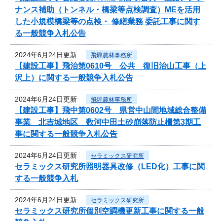
ナンス補助（トンネル・橋梁等点検調査）MEを活用
した小規模橋梁等の点検・ 修繕業務 委託工事に関す
る一般競争入札公告
2024年6月24日更新
飛騨農林事務所
【建設工事】飛治第0610号 公共 復旧治山工事（上
沢上）に関する一般競争入札公告
2024年6月24日更新
飛騨農林事務所
【建設工事】飛中第0602号 県営中山間地域総合整備
事業 北吉城地区 数河中田土砂崩落防止柵第3期工
事に関する一般競争入札公告
2024年6月24日更新
セラミックス研究所
セラミックス研究所照明器具改修（LED化）工事に関
する一般競争入札
2024年6月24日更新
セラミックス研究所
セラミックス研究所個別空調機更新工事に関する一般