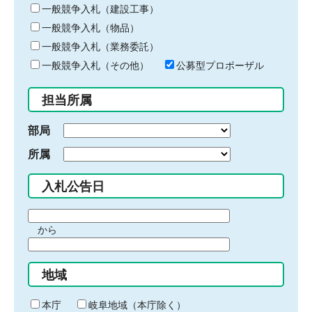
キ
一般競争入札（建設工事）
ー
一般競争入札（物品）
ワ
一般競争入札（業務委託）
ー
ド
一般競争入札（その他）
公募型プロポーザル
を
入
担当所属
力
部局
所属
入札公告日
期
から
間
期
の
間
始
地域
の
ま
終
り
わ
本庁
岐阜地域（本庁除く）