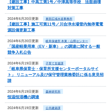
【建設工事】中高工第1号／中津高等学校 法面崩壊
対策工事
2024年6月20日更新
東部広域水道事務所
【建設工事】施工可第11号／川合浄水場管内無停電電
源設備更新工事
2024年6月20日更新
岐阜保健所 本巣・山県センター
「国産軽乗用車（EV・新車）」の調達に関する一般
競争入札公告
2024年6月19日更新
子育て支援課
「岐阜県保育士・保育所支援センターポータルサイ
ト」 リニューアル及び保守管理業務委託に係る意見招
請
2024年6月19日更新
森林研究所
恒温恒湿機の調達
2024年6月19日更新
公共建築課