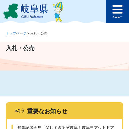
ペ
メ
このページの本文へ
ー
ニ
メ
ジ
ュ
ニ
の
ー
ュ
先
を
ー
頭
飛
トップページ
>
入札・公売
で
ば
す
し
入札・公売
。
て
本
文
へ
重要なお知らせ
知事記者会見「楽しすぎるぞ岐阜！岐阜県アウトドア