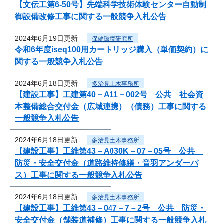
【文伝工第6-50号】先端科学技術体験センター自動制
御設備改修工事に関する一般競争入札公告
2024年6月19日更新
保健環境研究所
令和6年度iseq100用カートリッジ購入（単価契約）に
関する一般競争入札公告
2024年6月18日更新
多治見土木事務所
【建設工事】工建第40－A11－002号 公共 社会資
本整備総合交付金（広域連携）（債務）工事に関する
一般競争入札公告
2024年6月18日更新
多治見土木事務所
【建設工事】工維第43－A030K－07－05号 公共
防災・安全交付金（道路維持修繕・音羽アンダーパ
ス）工事に関する一般競争入札公告
2024年6月18日更新
多治見土木事務所
【建設工事】工維第43－047－7－2号 公共 防災・
安全交付金（舗装道補修）工事に関する一般競争入札