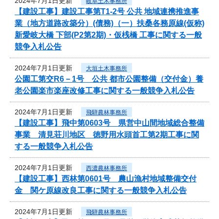
2024年7月1日更新
岐阜土木事務所
【建設工事】建設工事第T1-2号 公共 地域連携推進事
業（地方道路改築分）(債務)（一）扶桑各務原線(仮称)
新愛岐大橋 下部(P2第2期)・仮桟橋 工事に関する一般
競争入札公告
2024年7月1日更新
大垣土木事務所
公園工第交R6－1号 公共 都市公園整備（交付金）養
老公園楽市楽座改修工事に関する一般競争入札公告
2024年7月1日更新
飛騨農林事務所
【建設工事】飛中第0603号 県営中山間地域総合整備
事業 清見荘川地区 徳野用水頭首工第2期工事に関
する一般競争入札公告
2024年7月1日更新
西濃農林事務所
【建設工事】西林第0601号 農山漁村地域整備交付
金 関ケ原線改良工事に関する一般競争入札公告
2024年7月1日更新
飛騨農林事務所