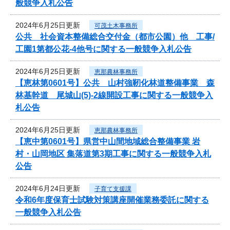
般競争入札公告
2024年6月25日更新
可茂土木事務所
公共 社会資本整備総合交付金（都市公園）他 工事/
工園1第都公花-4他号に関する一般競争入札公告
2024年6月25日更新
恵那農林事務所
【恵林第0601号】公共 山村強靭化林道整備事業 森
林基幹道 尾城山(5)-2線開設工事に関する一般競争入
札公告
2024年6月25日更新
恵那農林事務所
【恵中第0601号】県営中山間地域総合整備事業 岩
村・山岡地区 集落道第3期工事に関する一般競争入札
公告
2024年6月24日更新
子育て支援課
令和6年度保育士試験対策講座開催業務委託に関する
一般競争入札公告