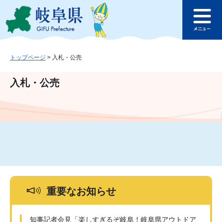
ペ
メ
このページの本文へ
ー
ニ
メ
ジ
ュ
ニ
の
ー
ュ
先
を
ー
頭
飛
トップページ
>
入札・公売
で
ば
す
し
入札・公売
。
て
本
文
へ
重要なお知らせ
知事記者会見「楽しすぎるぞ岐阜！岐阜県アウトドア