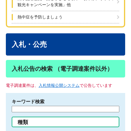
観光キャンペーンを実施」他
熱中症を予防しましょう
本
文
入札・公売
入札公告の検索 （電子調達案件以外）
電子調達案件は、
入札情報公開システム
で公告しています
キーワード検索
検
索
す
種類
る