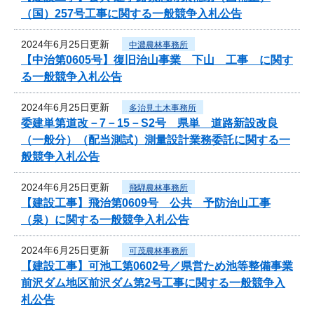
（国）257号工事に関する一般競争入札公告
2024年6月25日更新
中濃農林事務所
【中治第0605号】復旧治山事業 下山 工事 に関す
る一般競争入札公告
2024年6月25日更新
多治見土木事務所
委建単第道改－7－15－S2号 県単 道路新設改良
（一般分）（配当測試）測量設計業務委託に関する一
般競争入札公告
2024年6月25日更新
飛騨農林事務所
【建設工事】飛治第0609号 公共 予防治山工事
（泉）に関する一般競争入札公告
2024年6月25日更新
可茂農林事務所
【建設工事】可池工第0602号／県営ため池等整備事業
前沢ダム地区前沢ダム第2号工事に関する一般競争入
札公告