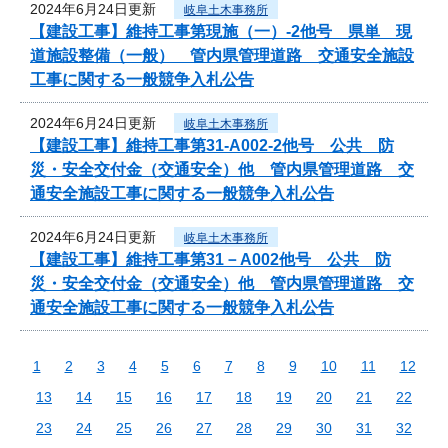
2024年6月24日更新
岐阜土木事務所
【建設工事】維持工事第現施（一）-2他号 県単 現
道施設整備（一般） 管内県管理道路 交通安全施設
工事に関する一般競争入札公告
2024年6月24日更新
岐阜土木事務所
【建設工事】維持工事第31-A002-2他号 公共 防
災・安全交付金（交通安全）他 管内県管理道路 交
通安全施設工事に関する一般競争入札公告
2024年6月24日更新
岐阜土木事務所
【建設工事】維持工事第31－A002他号 公共 防
災・安全交付金（交通安全）他 管内県管理道路 交
通安全施設工事に関する一般競争入札公告
1
2
3
4
5
6
7
8
9
10
11
12
13
14
15
16
17
18
19
20
21
22
23
24
25
26
27
28
29
30
31
32