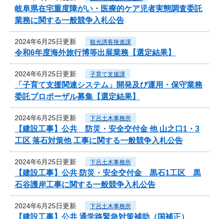
岐阜県在宅重度障がい・医療的ケア児者実態調査委託
業務に関する一般競争入札公告
2024年6月25日更新
観光誘客推進課
令和6年度海外旅行博等出展業務【選定結果】
2024年6月25日更新
子育て支援課
「子育て支援関連システム」開発及び運用・保守業務
委託プロポーザル募集【選定結果】
2024年6月25日更新
下呂土木事務所
【建設工事】公共 防災・安全交付金 他 山之口1・3
工区 落石対策他 工事に関する一般競争入札公告
2024年6月25日更新
下呂土木事務所
【建設工事】公共 防災・安全交付金 黒石1工区 黒
石谷護岸工事に関する一般競争入札公告
2024年6月25日更新
下呂土木事務所
【建設工事】公共 通学路緊急対策補助（国補正）