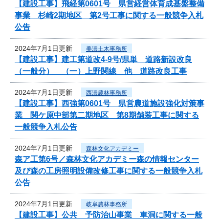
【建設工事】飛経第0601号 県営経営体育成基盤整備
事業 杉崎2期地区 第2号工事に関する一般競争入札
公告
2024年7月1日更新
美濃土木事務所
【建設工事】建工第道改4-9号/県単 道路新設改良
（一般分） （一）上野関線 他 道路改良工事
2024年7月1日更新
西濃農林事務所
【建設工事】西強第0601号 県営農道施設強化対策事
業 関ケ原中部第二期地区 第8期舗装工事に関する
一般競争入札公告
2024年7月1日更新
森林文化アカデミー
森ア工第6号／森林文化アカデミー森の情報センター
及び森の工房照明設備改修工事に関する一般競争入札
公告
2024年7月1日更新
岐阜農林事務所
【建設工事】公共 予防治山事業 車洞に関する一般