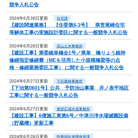
競争入札公告
2024年6月28日更新
住宅課
【建設関連業務】 【住委第6-3号】 県営尾崎住宅
等解体工事の実施設計委託に関する一般競争入札公告
2024年6月28日更新
高山土木事務所
【建設工事】第委維単橋全1号／県単 橋りょう維持
修繕指定修繕費（MEを活用した小規模橋梁等の点
検・修繕業務委託工事） に関する一般競争入札公告
2024年6月27日更新
下呂農林事務所
【下治第0601号】公共 予防治山事業 井ノ表平地区
工事に関する一般競争入札公告
2024年6月27日更新
東部広域水道事務所
【建設工事】6債施工東第6号／中津川浄水場滅菌設備
（貯蔵槽）更新工事
2024年6月26日更新
医療福祉連携推進課