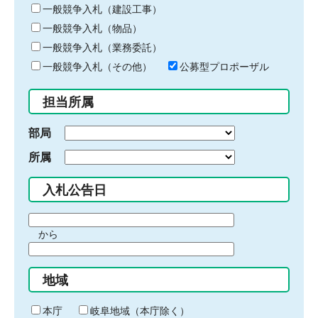
キ
一般競争入札（建設工事）
ー
一般競争入札（物品）
ワ
一般競争入札（業務委託）
ー
ド
一般競争入札（その他）
公募型プロポーザル
を
入
担当所属
力
部局
所属
入札公告日
期
から
間
期
の
間
始
地域
の
ま
終
り
わ
本庁
岐阜地域（本庁除く）