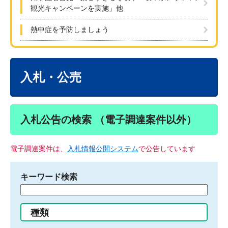
観光キャンペーンを実施」他
熱中症を予防しましょう
本
文
入札・公売
入札公告の検索 （電子調達案件以外）
電子調達案件は、
入札情報公開システム
で公告しています
キーワード検索
検
索
す
種類
る