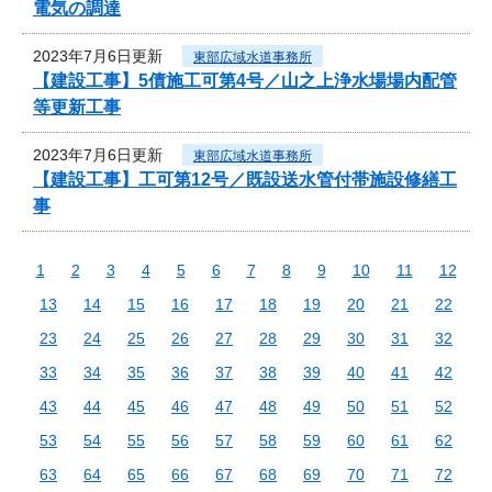
電気の調達
2023年7月6日更新
東部広域水道事務所
【建設工事】5債施工可第4号／山之上浄水場場内配管
等更新工事
2023年7月6日更新
東部広域水道事務所
【建設工事】工可第12号／既設送水管付帯施設修繕工
事
1
2
3
4
5
6
7
8
9
10
11
12
13
14
15
16
17
18
19
20
21
22
23
24
25
26
27
28
29
30
31
32
33
34
35
36
37
38
39
40
41
42
43
44
45
46
47
48
49
50
51
52
53
54
55
56
57
58
59
60
61
62
63
64
65
66
67
68
69
70
71
72