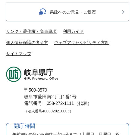
県政へのご意見・ご提案
リンク・著作権・免責事項
利用ガイド
個人情報保護の考え方
ウェブアクセシビリティ方針
サイトマップ
岐阜県庁
GIFU Prefectural Office
〒500-8570
岐阜市薮田南2丁目1番1号
電話番号 058-272-1111（代表）
（法人番号4000020210005）
開庁時間
午前8時30分から午後5時15分まで
（土曜日、日曜日、祝