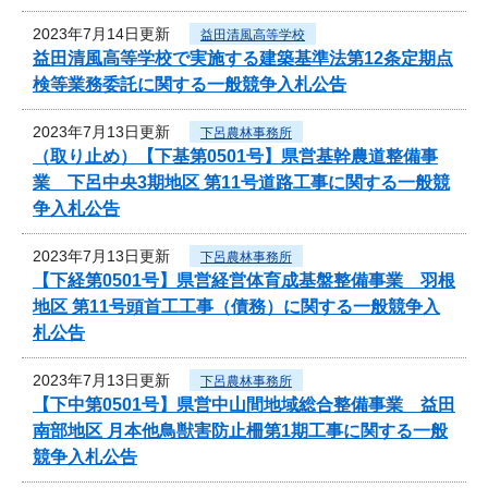
2023年7月14日更新
益田清風高等学校
益田清風高等学校で実施する建築基準法第12条定期点
検等業務委託に関する一般競争入札公告
2023年7月13日更新
下呂農林事務所
（取り止め）【下基第0501号】県営基幹農道整備事
業 下呂中央3期地区 第11号道路工事に関する一般競
争入札公告
2023年7月13日更新
下呂農林事務所
【下経第0501号】県営経営体育成基盤整備事業 羽根
地区 第11号頭首工工事（債務）に関する一般競争入
札公告
2023年7月13日更新
下呂農林事務所
【下中第0501号】県営中山間地域総合整備事業 益田
南部地区 月本他鳥獣害防止柵第1期工事に関する一般
競争入札公告