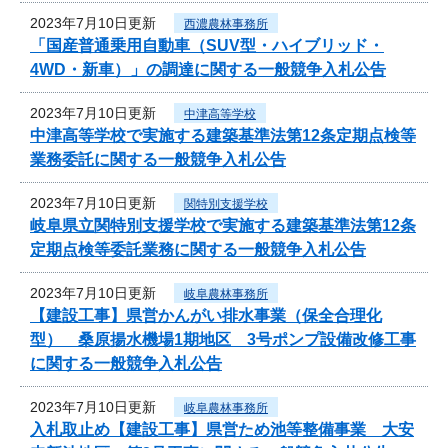
2023年7月10日更新
西濃農林事務所
「国産普通乗用自動車（SUV型・ハイブリッド・
4WD・新車）」の調達に関する一般競争入札公告
2023年7月10日更新
中津高等学校
中津高等学校で実施する建築基準法第12条定期点検等
業務委託に関する一般競争入札公告
2023年7月10日更新
関特別支援学校
岐阜県立関特別支援学校で実施する建築基準法第12条
定期点検等委託業務に関する一般競争入札公告
2023年7月10日更新
岐阜農林事務所
【建設工事】県営かんがい排水事業（保全合理化
型） 桑原揚水機場1期地区 3号ポンプ設備改修工事
に関する一般競争入札公告
2023年7月10日更新
岐阜農林事務所
入札取止め【建設工事】県営ため池等整備事業 大安