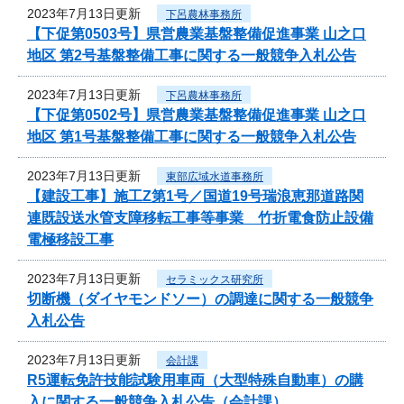
2023年7月13日更新
下呂農林事務所
【下促第0503号】県営農業基盤整備促進事業 山之口
地区 第2号基盤整備工事に関する一般競争入札公告
2023年7月13日更新
下呂農林事務所
【下促第0502号】県営農業基盤整備促進事業 山之口
地区 第1号基盤整備工事に関する一般競争入札公告
2023年7月13日更新
東部広域水道事務所
【建設工事】施工Z第1号／国道19号瑞浪恵那道路関
連既設送水管支障移転工事等事業 竹折電食防止設備
電極移設工事
2023年7月13日更新
セラミックス研究所
切断機（ダイヤモンドソー）の調達に関する一般競争
入札公告
2023年7月13日更新
会計課
R5運転免許技能試験用車両（大型特殊自動車）の購
入に関する一般競争入札公告（会計課）