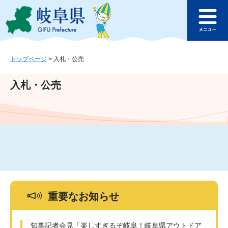
ペ
メ
このページの本文へ
ー
ニ
メ
ジ
ュ
ニ
の
ー
ュ
先
を
ー
頭
飛
トップページ
>
入札・公売
で
ば
す
し
入札・公売
。
て
本
文
へ
重要なお知らせ
知事記者会見「楽しすぎるぞ岐阜！岐阜県アウトドア