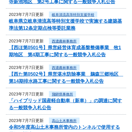
寺新池地区 第2号工事に関する一般競争入札公告
2023年7月7日更新
岐阜清流高等特別支援学校
岐阜県立岐阜清流高等特別支援学校で実施する建築基
準法第12条定期点検等委託業務
2023年7月7日更新
西濃農林事務所
【西ほ第0501号】県営経営体育成基盤整備事業 牧1
期地区 第4期工事に関する一般競争入札公告
2023年7月7日更新
西濃農林事務所
【西た第0502号】県営湛水防除事業 鵜森三郷地区
第14期排水路工事に関する一般競争入札公告
2023年7月7日更新
飛騨県事務所
「ハイブリッド国産軽自動車（新車）」の調達に関す
る一般競争入札公告
2023年7月7日更新
高山土木事務所
令和5年度高山土木事務所管内のトンネルで使用する