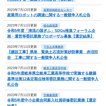
2023年7月12日更新
産業技術総合センター
産業用ロボットの調達に関する一般競争入札公告
2023年7月11日更新
総合政策課
令和5年度「清流の国ぎふ」SDGs推進フォーラム企
画・運営等委託業務プロポーザル募集【選定結果】
2023年7月11日更新
下呂土木事務所
【建設工事】県単 緊急土石流対策砂防事業 赤沼田
谷 工事に関する一般競争入札公告
2023年7月11日更新
岐阜工業高等学校
令和5年度岐阜県立岐阜工業高等学校で実施する建築
基準法第12条定期点検等委託業務に関する一般競争入
札公告
2023年7月11日更新
労働雇用課
令和5年度中小企業合同新入社員研修委託業務【選定
結果】