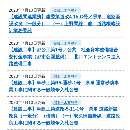
2023年7月10日更新
美濃土木事務所
【建設関連業務】建委第道改4-15-C号／県単 道路新
設改良（一般分） （一）上野関線 他 道路概略設
計業務委託
2023年7月10日更新
美濃土木事務所
【建設工事】都公工第1号／公共 社会資本整備総合
交付金事業（都市公園整備） 北口エントランス進入
路整備工事
2023年7月10日更新
郡上土木事務所
【建設工事】単砂工第R5-通砂-1号 県単 通常砂防事
業工事に関する一般競争入札公告
2023年7月10日更新
郡上土木事務所
【建設工事】単建工第道改-5-11-1号 県単 道路新設
改良（一般分）（債務）（一）安久田吉野線 道路改
良工事に関する一般競争入札公告