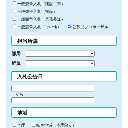
キ
一般競争入札（建設工事）
ー
一般競争入札（物品）
ワ
一般競争入札（業務委託）
ー
ド
一般競争入札（その他）
公募型プロポーザル
を
入
担当所属
力
部局
所属
入札公告日
期
から
間
期
の
間
始
地域
の
ま
終
り
わ
本庁
岐阜地域（本庁除く）