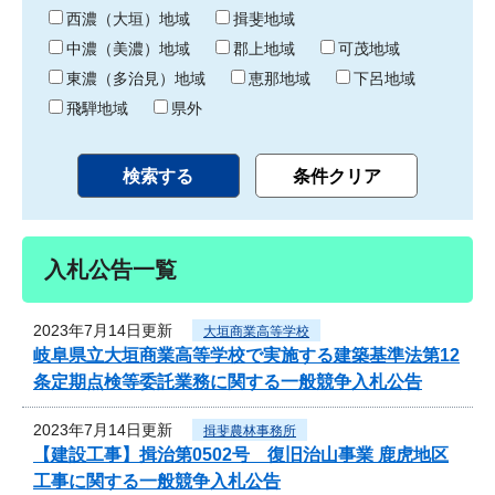
り
西濃（大垣）地域
揖斐地域
中濃（美濃）地域
郡上地域
可茂地域
東濃（多治見）地域
恵那地域
下呂地域
飛騨地域
県外
入札公告一覧
2023年7月14日更新
大垣商業高等学校
岐阜県立大垣商業高等学校で実施する建築基準法第12
条定期点検等委託業務に関する一般競争入札公告
2023年7月14日更新
揖斐農林事務所
【建設工事】揖治第0502号 復旧治山事業 鹿虎地区
工事に関する一般競争入札公告