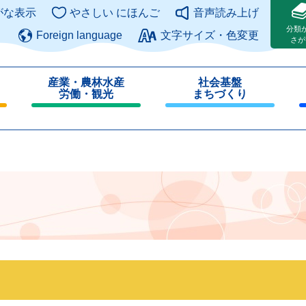
このページの本文へ
がな表示
やさしい にほんご
音声読み上げ
分類
Foreign language
文字サイズ・色変更
さが
産業・農林水産
社会基盤
労働・観光
まちづくり
閉
閉
じ
じ
る
る