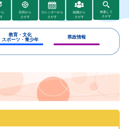
検索して
から
目的から
カレンダーから
組織から
さがす
す
さがす
さがす
さがす
教育・文化
県政情報
スポーツ・青少年
閉
閉
じ
じ
る
る