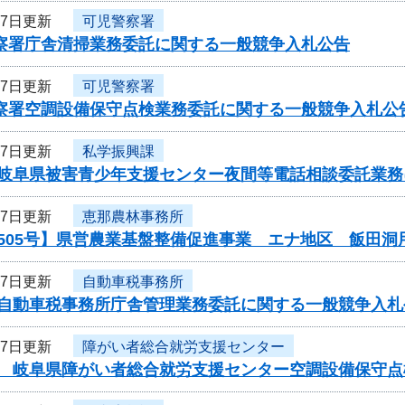
27日更新
可児警察署
警察署庁舎清掃業務委託に関する一般競争入札公告
27日更新
可児警察署
警察署空調設備保守点検業務委託に関する一般競争入札公
27日更新
私学振興課
度岐阜県被害青少年支援センター夜間等電話相談委託業
27日更新
恵那農林事務所
505号】県営農業基盤整備促進事業 エナ地区 飯田洞
27日更新
自動車税事務所
度自動車税事務所庁舎管理業務委託に関する一般競争入札
27日更新
障がい者総合就労支援センター
度 岐阜県障がい者総合就労支援センター空調設備保守