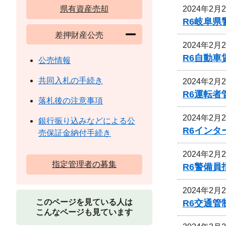
2024年2月
県有資産売却
R6岐阜
差押財産公売
2024年2月
R6自動
公売情報
共同入札の手続き
2024年2月
R6運転
落札後の注意事項
2024年2月
銀行振り込みなどによる公
R6イン
売保証金納付手続き
2024年2月
指定管理者の募集
R6警備
2024年2月
このページを見ている人は
R6交通
こんなページも見ています