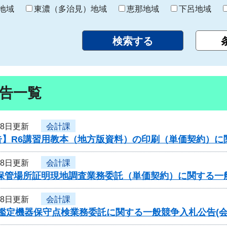
り
地域
東濃（多治見）地域
恵那地域
下呂地域
告一覧
28日更新
会計課
告】R6講習用教本（地方版資料）の印刷（単価契約）に
28日更新
会計課
車保管場所証明現地調査業務委託（単価契約）に関する一
28日更新
会計課
型鑑定機器保守点検業務委託に関する一般競争入札公告(会