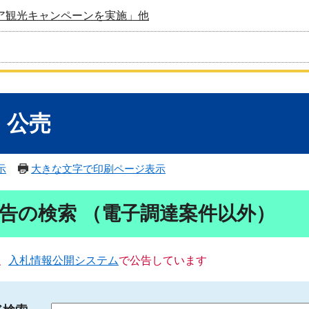
ア観光キャンペーンを実施」他
・公売
示
大きな文字で印刷ページ表示
告の検索 （電子調達案件以外）
、
入札情報公開システム
で公告しています