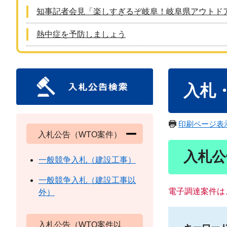
知事記者会見「楽しすぎるぞ岐阜！岐阜県アウトド
熱中症を予防しましょう
本
入札
文
印刷ページ表
入札公告（WTO案件）
入札公
一般競争入札（建設工事）
一般競争入札（建設工事以
電子調達案件は
外）
入札公告（WTO案件以