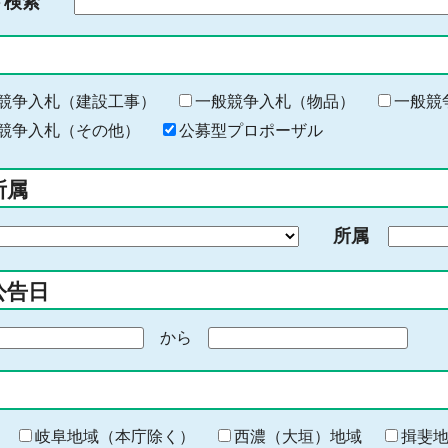
ド検索
検
索
す
る
キ
競争入札（建設工事）
一般競争入札（物品）
一般競
ー
競争入札（その他）
公募型プロポーザル
ワ
ー
所属
ド
を
所属
入
力
公告日
から
期
間
の
終
わ
岐阜地域（本庁除く）
西濃（大垣）地域
揖斐