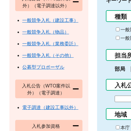
キーワー
外）（電子調達以外）
種類
一般競争入札（建設工事）
一般
一般競争入札（物品）
一般
一般競争入札（業務委託）
担当
一般競争入札（その他）
公募型プロポーザル
部局
入札
入札公告（WTO案件以
外）（電子調達）
期
間
電子調達（建設工事以外）
の
地域
始
入札参加資格
ま
本庁