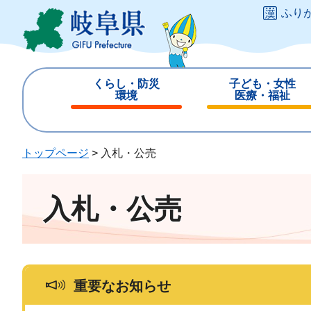
ペ
メ
ふり
ー
ニ
ジ
ュ
の
ー
先
を
くらし・防災
子ども・女性
頭
飛
環境
医療・福祉
で
ば
閉
閉
す
し
じ
じ
。
て
る
る
トップページ
>
入札・公売
本
文
へ
入札・公売
重要なお知らせ