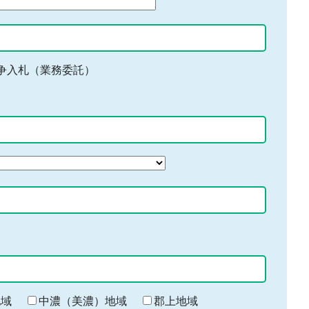
争入札（業務委託）
地域
中濃（美濃）地域
郡上地域