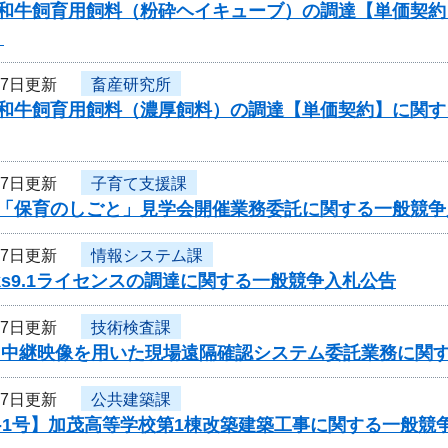
度和牛飼育用飼料（粉砕ヘイキューブ）の調達【単価契
）
27日更新
畜産研究所
度和牛飼育用飼料（濃厚飼料）の調達【単価契約】に関
27日更新
子育て支援課
度「保育のしごと」見学会開催業務委託に関する一般競争
27日更新
情報システム課
orks9.1ライセンスの調達に関する一般競争入札公告
27日更新
技術検査課
度 中継映像を用いた現場遠隔確認システム委託業務に関
27日更新
公共建築課
-1号】加茂高等学校第1棟改築建築工事に関する一般競