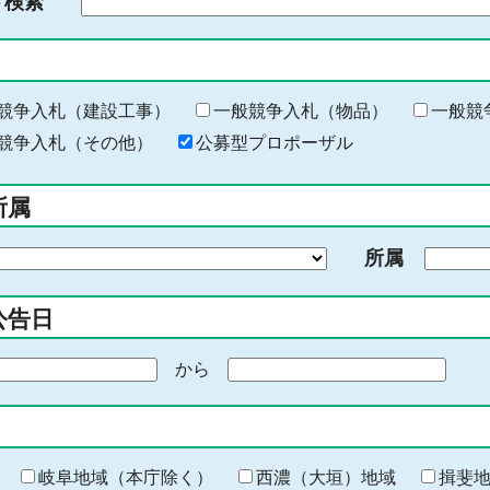
ド検索
検
索
す
る
キ
競争入札（建設工事）
一般競争入札（物品）
一般競
ー
競争入札（その他）
公募型プロポーザル
ワ
ー
所属
ド
を
所属
入
力
公告日
から
期
間
の
終
わ
岐阜地域（本庁除く）
西濃（大垣）地域
揖斐