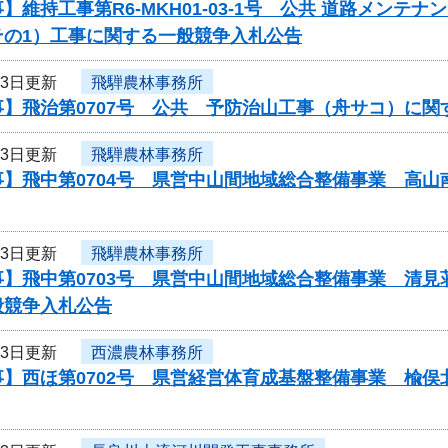
】維持工事第R6-MKH01-03-1号 公共 道路メン
その1）工事に関する一般競争入札公告
23日更新
飛騨農林事務所
事】飛治第0707号 公共 予防治山工事（舟サコ）に関
23日更新
飛騨農林事務所
事】飛中第0704号 県営中山間地域総合整備事業 高
23日更新
飛騨農林事務所
事】飛中第0703号 県営中山間地域総合整備事業 清
般競争入札公告
23日更新
西濃農林事務所
】西ほ第0702号 県営経営体育成基盤整備事業 楡俣