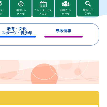
検索して
から
目的から
カレンダーから
組織から
さがす
す
さがす
さがす
さがす
教育・文化
県政情報
スポーツ・青少年
閉
閉
じ
じ
る
る