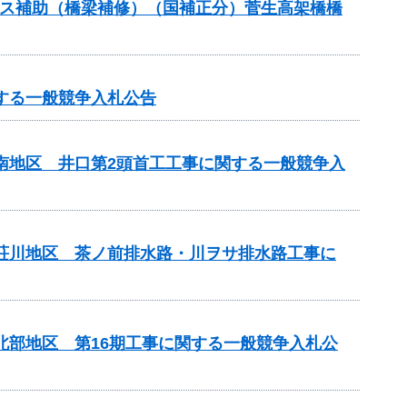
テナンス補助（橋梁補修）（国補正分）菅生高架橋橋
する一般競争入札公告
山南地区 井口第2頭首工工事に関する一般競争入
見荘川地区 茶ノ前排水路・川ヲサ排水路工事に
北部地区 第16期工事に関する一般競争入札公