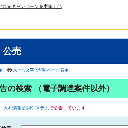
ア観光キャンペーンを実施」他
・公売
示
大きな文字で印刷ページ表示
告の検索 （電子調達案件以外）
、
入札情報公開システム
で公告しています