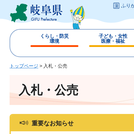
ペ
メ
ふり
ー
ニ
ジ
ュ
の
ー
先
を
くらし・防災
子ども・女性
頭
飛
環境
医療・福祉
で
ば
閉
閉
す
し
じ
じ
。
て
る
る
トップページ
>
入札・公売
本
文
へ
入札・公売
重要なお知らせ