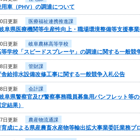
用車（PHV）の調達について
20日更新
医療福祉連携推進課
度岐阜県医療機関等生産性向上・職場環境整備等支援事
20日更新
岐阜農林高等学校
高等学校「スピードスプレーヤ」の調達に関する一般競
18日更新
管財課
庁舎給排水設備改修工事に関する一般競争入札公告
18日更新
会計課
度岐阜県警察官及び警察事務職員募集用パンフレット等
選定結果）
17日更新
農産物流通課
者育成による県産農畜水産物等輸出拡大事業委託業務プ