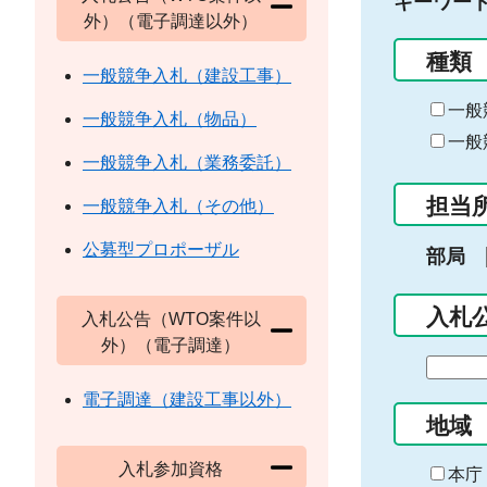
キーワー
外）（電子調達以外）
種類
一般競争入札（建設工事）
一般
一般競争入札（物品）
一般
一般競争入札（業務委託）
担当
一般競争入札（その他）
公募型プロポーザル
部局
入札
入札公告（WTO案件以
外）（電子調達）
期
間
電子調達（建設工事以外）
の
地域
始
入札参加資格
ま
本庁