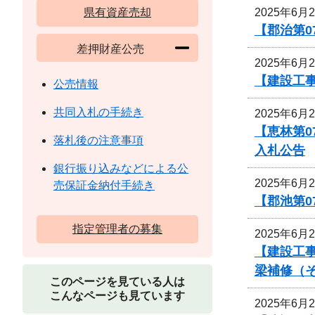
2025年6月
県有資産売却
【郡治第0
差押財産公売
2025年6月
【建設工
公売情報
共同入札の手続き
2025年6月
【恵林第0
落札後の注意事項
入札公告
銀行振り込みなどによる公
2025年6月
売保証金納付手続き
【郡池第0
指定管理者の募集
2025年6月
【建設工事
梁補修（
このページを見ている人は
こんなページも見ています
2025年6月