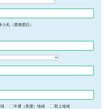
争入札（業務委託）
地域
中濃（美濃）地域
郡上地域