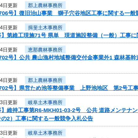
24日更新
郡上農林事務所
706号】復旧治山事業 獅子穴谷地区工事に関する一般
24日更新
揖斐土木事務所
事】第維工現施71号 県単 現道施設整備（一般）工事
24日更新
恵那農林事務所
702号】公共 農山漁村地域整備交付金事業外1 森林基幹
24日更新
郡上農林事務所
702号】県営ため池等整備事業 上野池地区 第2号工
23日更新
岐阜土木事務所
】維持工事第R6-MKH01-03-2号 公共 道路メン
その2）工事に関する一般競争入札公告
23日更新
岐阜土木事務所