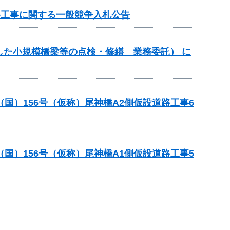
路工事に関する一般競争入札公告
した小規模橋梁等の点検・修繕 業務委託） に
国）156号（仮称）尾神橋A2側仮設道路工事6
国）156号（仮称）尾神橋A1側仮設道路工事5