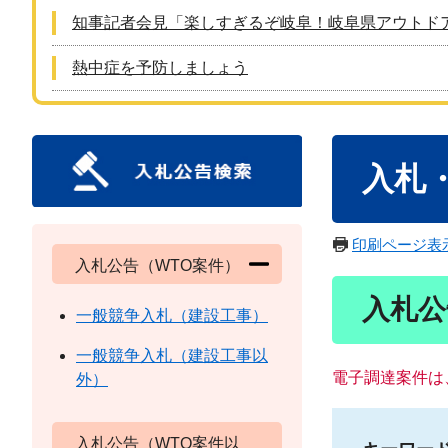
知事記者会見「楽しすぎるぞ岐阜！岐阜県アウトド
熱中症を予防しましょう
本
入札
文
印刷ページ表
入札公告（WTO案件）
入札公
一般競争入札（建設工事）
一般競争入札（建設工事以
電子調達案件は
外）
入札公告（WTO案件以