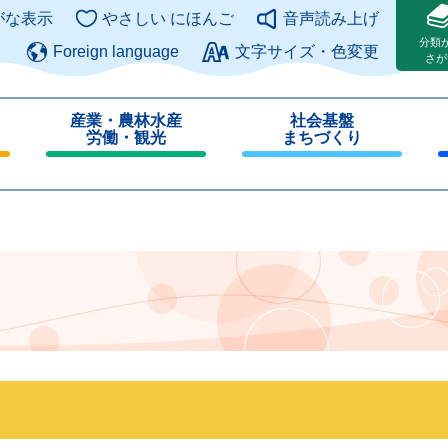
このページの本文へ
がな表示
やさしい にほんご
音声読み上げ
分類
Foreign language
文字サイズ・色変更
さが
産業・農林水産
社会基盤
労働・観光
まちづくり
閉
閉
じ
じ
る
る