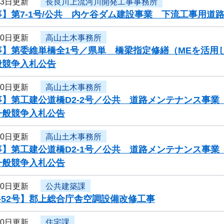
23日更新
長良川上流河川開発工事事務所
】第7-1号/公共 内ケ谷ダム建設事業 下流工事用道
20日更新
高山土木事務所
事】第委維単橋全1号／県単 橋梁指定修繕（MEを活用
般競争入札公告
20日更新
高山土木事務所
】第工建公道橋D2-2号／公共 道路メンテナンス事業（
一般競争入札公告
20日更新
高山土木事務所
】第工建公道橋D2-1号／公共 道路メンテナンス事業（
一般競争入札公告
20日更新
公共建築課
-52号】郡上総合庁舎空調設備改修工事
20日更新
住宅課