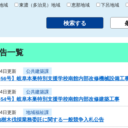
り
地域
東濃（多治見）地域
恵那地域
下呂地域
告一覧
24日更新
公共建築課
-56号】岐阜本巣特別支援学校南館内部改修機械設備工
24日更新
公共建築課
-54号】岐阜本巣特別支援学校南館内部改修建築工事
24日更新
地域福祉課
地樹木伐採業務委託に関する一般競争入札公告