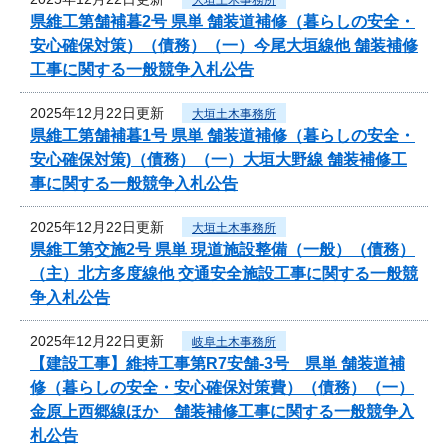
県維工第舗補暮2号 県単 舗装道補修（暮らしの安全・
安心確保対策）（債務）（一）今尾大垣線他 舗装補修
工事に関する一般競争入札公告
2025年12月22日更新
大垣土木事務所
県維工第舗補暮1号 県単 舗装道補修（暮らしの安全・
安心確保対策)（債務）（一）大垣大野線 舗装補修工
事に関する一般競争入札公告
2025年12月22日更新
大垣土木事務所
県維工第交施2号 県単 現道施設整備（一般）（債務）
（主）北方多度線他 交通安全施設工事に関する一般競
争入札公告
2025年12月22日更新
岐阜土木事務所
【建設工事】維持工事第R7安舗-3号 県単 舗装道補
修（暮らしの安全・安心確保対策費）（債務）（一）
金原上西郷線ほか 舗装補修工事に関する一般競争入
札公告