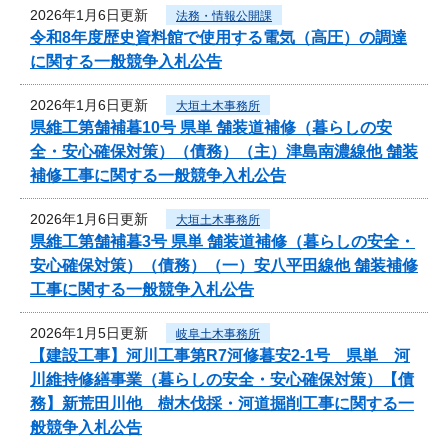
2026年1月6日更新
法務・情報公開課
令和8年度歴史資料館で使用する電気（高圧）の調達
に関する一般競争入札公告
2026年1月6日更新
大垣土木事務所
県維工第舗補暮10号 県単 舗装道補修（暮らしの安
全・安心確保対策）（債務）（主）津島南濃線他 舗装
補修工事に関する一般競争入札公告
2026年1月6日更新
大垣土木事務所
県維工第舗補暮3号 県単 舗装道補修（暮らしの安全・
安心確保対策）（債務）（一）安八平田線他 舗装補修
工事に関する一般競争入札公告
2026年1月5日更新
岐阜土木事務所
【建設工事】河川工事第R7河修暮安2-1号 県単 河
川維持修繕事業（暮らしの安全・安心確保対策）【債
務】新荒田川他 樹木伐採・河道掘削工事に関する一
般競争入札公告