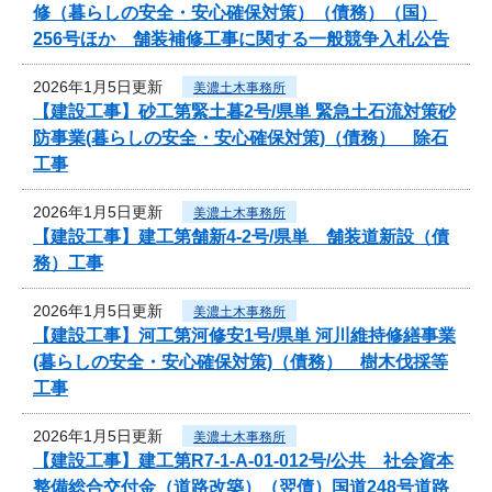
修（暮らしの安全・安心確保対策）（債務）（国）
256号ほか 舗装補修工事に関する一般競争入札公告
2026年1月5日更新
美濃土木事務所
【建設工事】砂工第緊土暮2号/県単 緊急土石流対策砂
防事業(暮らしの安全・安心確保対策)（債務） 除石
工事
2026年1月5日更新
美濃土木事務所
【建設工事】建工第舗新4-2号/県単 舗装道新設（債
務）工事
2026年1月5日更新
美濃土木事務所
【建設工事】河工第河修安1号/県単 河川維持修繕事業
(暮らしの安全・安心確保対策)（債務） 樹木伐採等
工事
2026年1月5日更新
美濃土木事務所
【建設工事】建工第R7-1-A-01-012号/公共 社会資本
整備総合交付金（道路改築）（翌債）国道248号道路