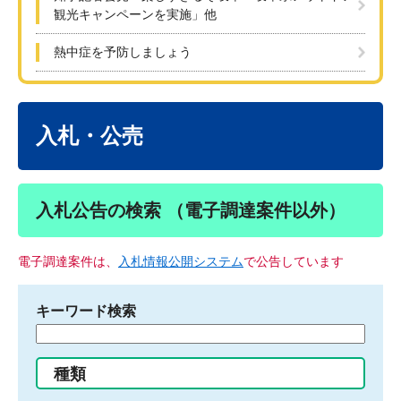
観光キャンペーンを実施」他
熱中症を予防しましょう
本
文
入札・公売
入札公告の検索 （電子調達案件以外）
電子調達案件は、
入札情報公開システム
で公告しています
キーワード検索
検
索
す
種類
る