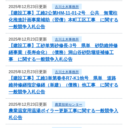
2025年12月23日更新
古川土木事務所
【建設工事】工維2公第HM-11-01-2号 公共 無電柱
化推進計画事業補助（翌債）本町工区工事 に関する
一般競争入札公告
2025年12月23日更新
古川土木事務所
【建設工事】工砂単第砂修長-3号 県単 砂防維持修
繕事業（長寿命化）（債務）洞山谷砂防堰堤補修工
事 に関する一般競争入札公告
2025年12月23日更新
古川土木事務所
【建設工事】工維3単第春冬R7-K1他号 県単 道路
維持修繕指定修繕（単建）（債務）他工事 に関する
一般競争入札公告
2025年12月23日更新
農業技術センター
農業温室用温湯ボイラー更新工事に関する一般競争入
札公告