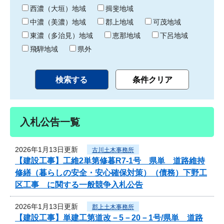
り
西濃（大垣）地域
揖斐地域
中濃（美濃）地域
郡上地域
可茂地域
東濃（多治見）地域
恵那地域
下呂地域
飛騨地域
県外
入札公告一覧
2026年1月13日更新
古川土木事務所
【建設工事】工維2単第修暮R7-1号 県単 道路維持
修繕（暮らしの安全・安心確保対策）（債務）下野工
区工事 に関する一般競争入札公告
2026年1月13日更新
郡上土木事務所
【建設工事】単建工第道改－5－20－1号/県単 道路