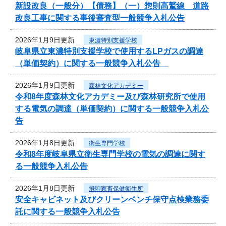
新設改良（一般分）【債務】（一）惣則高鷲線 道路
改良工事に関する事後審査型一般競争入札公告
2026年1月9日更新
東濃特別支援学校
岐阜県立東濃特別支援学校で使用するLPガスの調達
（単価契約）に関する一般競争入札公告
2026年1月9日更新
森林文化アカデミー
令和8年度森林文化アカデミー及び森林研究所で使用
する電気の調達（単価契約）に関する一般競争入札公
告
2026年1月8日更新
衛生専門学校
令和8年度岐阜県立衛生専門学校の電気の調達に関す
る一般競争入札公告
2026年1月8日更新
飛騨家畜保健衛生所
安全キャビネット及びクリーンベンチ保守点検業務委
託に関する一般競争入札公告