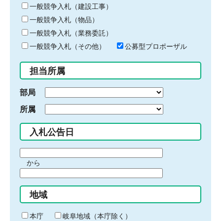
キ
一般競争入札（建設工事）
ー
一般競争入札（物品）
ワ
一般競争入札（業務委託）
ー
ド
一般競争入札（その他）
公募型プロポーザル
を
入
担当所属
力
部局
所属
入札公告日
期
から
間
期
の
間
始
地域
の
ま
終
り
わ
本庁
岐阜地域（本庁除く）