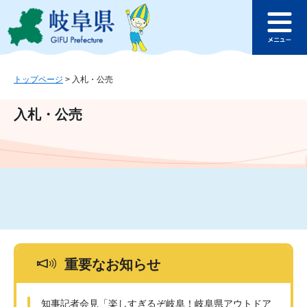
ペ
メ
このページの本文へ
ー
ニ
メ
ジ
ュ
ニ
の
ー
ュ
先
を
ー
頭
飛
トップページ
>
入札・公売
で
ば
す
し
入札・公売
。
て
本
文
へ
重要なお知らせ
知事記者会見「楽しすぎるぞ岐阜！岐阜県アウトドア