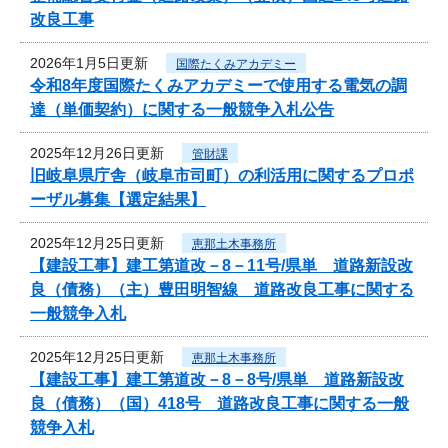
改良工事
2026年1月5日更新
国際たくみアカデミー
令和8年度国際たくみアカデミーで使用する電気の調
達（単価契約）に関する一般競争入札公告
2025年12月26日更新
管財課
旧岐阜県庁舎（岐阜市司町）の利活用に関するプロポ
ーザル募集【選定結果】
2025年12月25日更新
恵那土木事務所
【建設工事】建工第道改－8－11号/県単 道路新設改
良（債務）（主）豊田明智線 道路改良工事に関する
一般競争入札
2025年12月25日更新
恵那土木事務所
【建設工事】建工第道改－8－8号/県単 道路新設改
良（債務）（国）418号 道路改良工事に関する一般
競争入札