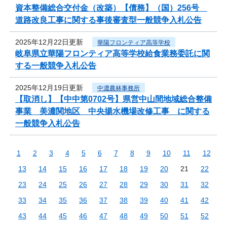
資本整備総合交付金（改築）【債務】（国）256号
道路改良工事に関する事後審査型一般競争入札公告
2025年12月22日更新
華陽フロンティア高等学校
岐阜県立華陽フロンティア高等学校給食業務委託に関
する一般競争入札公告
2025年12月19日更新
中濃農林事務所
【取消し】【中中第0702号】県営中山間地域総合整備
事業 美濃関地区 中央揚水機場改修工事 に関する
一般競争入札公告
1
2
3
4
5
6
7
8
9
10
11
12
13
14
15
16
17
18
19
20
21
22
23
24
25
26
27
28
29
30
31
32
33
34
35
36
37
38
39
40
41
42
43
44
45
46
47
48
49
50
51
52