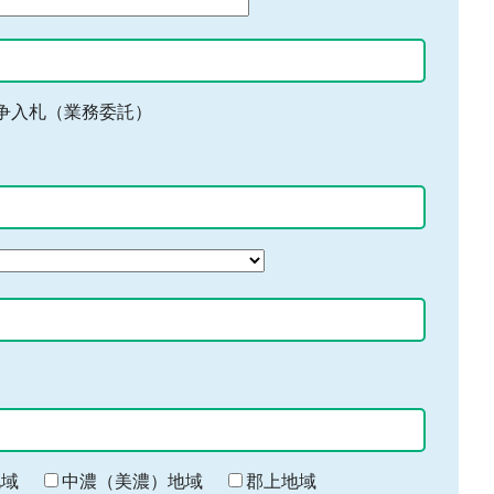
争入札（業務委託）
地域
中濃（美濃）地域
郡上地域