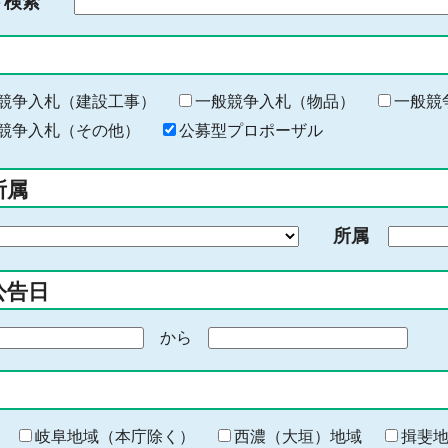
ド検索
検
索
す
る
キ
競争入札（建設工事）
一般競争入札（物品）
一般競
ー
競争入札（その他）
公募型プロポーザル
ワ
ー
所属
ド
を
所属
入
力
公告日
から
期
間
の
終
わ
岐阜地域（本庁除く）
西濃（大垣）地域
揖斐