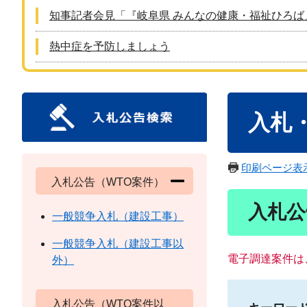
知事記者会見「『岐阜県 みんなの健康・福祉ひろば
熱中症を予防しましょう
本
入札
文
印刷ページ表
入札公告（WTO案件）
入札公
一般競争入札（建設工事）
一般競争入札（建設工事以
電子調達案件は
外）
入札公告（WTO案件以