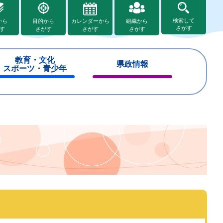
検索して
から
目的から
カレンダーから
組織から
さがす
す
さがす
さがす
さがす
教育・文化
県政情報
スポーツ・青少年
閉
閉
じ
じ
る
る