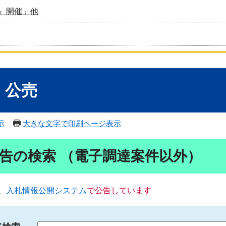
』開催」他
・公売
示
大きな文字で印刷ページ表示
告の検索 （電子調達案件以外）
、
入札情報公開システム
で公告しています