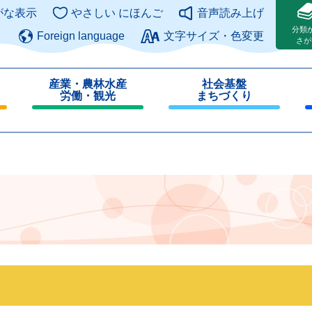
このページの本文へ
がな表示
やさしい にほんご
音声読み上げ
分類
Foreign language
文字サイズ・色変更
さが
産業・農林水産
社会基盤
労働・観光
まちづくり
閉
閉
じ
じ
る
る