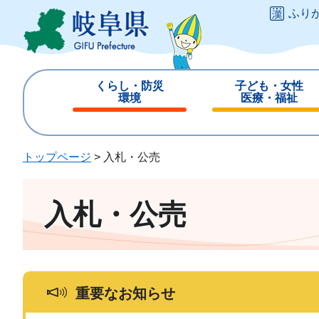
ペ
メ
ふり
ー
ニ
ジ
ュ
の
ー
先
を
くらし・防災
子ども・女性
頭
飛
環境
医療・福祉
で
ば
閉
閉
す
し
じ
じ
。
て
る
る
トップページ
>
入札・公売
本
文
へ
入札・公売
重要なお知らせ