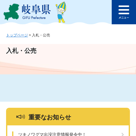
ペ
メ
このページの本文へ
ー
ニ
メ
ジ
ュ
ニ
の
ー
ュ
先
を
ー
頭
飛
トップページ
>
入札・公売
で
ば
す
し
入札・公売
。
て
本
文
へ
重要なお知らせ
ツキノワグマ出没注意情報発令中！