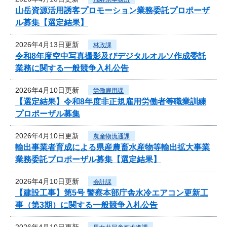
山岳資源活用誘客プロモーション業務委託プロポーザ
ル募集【選定結果】
2026年4月13日更新
林政課
令和8年度空中写真撮影及びデジタルオルソ作成委託
業務に関する一般競争入札公告
2026年4月10日更新
労働雇用課
【選定結果】令和8年度非正規雇用労働者等職業訓練
プロポーザル募集
2026年4月10日更新
農産物流通課
輸出事業者育成による県産農畜水産物等輸出拡大事業
業務委託プロポーザル募集【選定結果】
2026年4月10日更新
会計課
【建設工事】第5号 警察本部庁舎水冷エアコン更新工
事（第3期）に関する一般競争入札公告
2026年4月10日更新