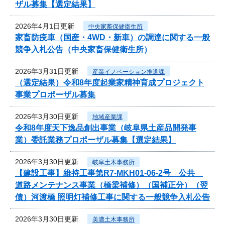
ザル募集【選定結果】
2026年4月1日更新
中央家畜保健衛生所
家畜防疫車（国産・4WD・新車）の調達に関する一般
競争入札公告（中央家畜保健衛生所）
2026年3月31日更新
産業イノベーション推進課
（選定結果）令和8年度起業家精神育成プロジェクト
事業プロポーザル募集
2026年3月30日更新
地域産業課
令和8年度天下逸品創出事業（岐阜県土産品開発事
業）委託業務プロポーザル募集【選定結果】
2026年3月30日更新
岐阜土木事務所
【建設工事】維持工事第R7-MKH01-06-2号 公共
道路メンテナンス事業（橋梁補修）（国補正分）（翌
債）河渡橋 照明灯補修工事に関する一般競争入札公告
2026年3月30日更新
美濃土木事務所