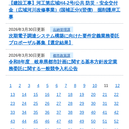
【建設工事】河工第広域H4-2号/公共 防災・安全交付
金（広域河川改修事業）(国補正分)(翌債) 掘削護岸工
事
2026年3月30日更新
出納管理課
次期電子調達システム構築に向けた要件定義業務委託
プロポーザル募集【選定結果】
2026年3月30日更新
都市政策課
令和8年度 岐阜県都市計画に関する基本方針改定業
務委託に関する一般競争入札公告
1
2
3
4
5
6
7
8
9
10
11
12
13
14
15
16
17
18
19
20
21
22
23
24
25
26
27
28
29
30
31
32
33
34
35
36
37
38
39
40
41
42
43
44
45
46
47
48
49
50
51
52