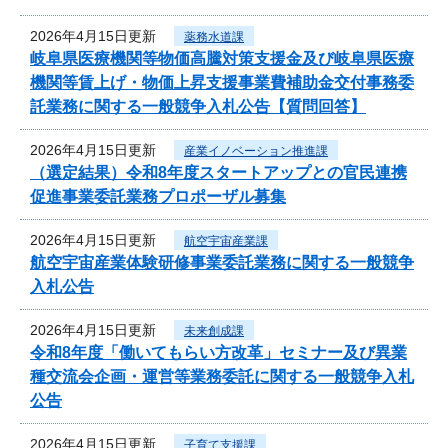
2026年4月15日更新
薬務水道課
岐阜県医療機関等物価高騰対策支援金及び岐阜県医療
機関等賃上げ・物価上昇支援事業費補助金交付事務委
託業務に関する一般競争入札公告【質問回答】
2026年4月15日更新
産業イノベーション推進課
（選定結果）令和8年度スタートアップとの官民連携
促進事業委託業務プロポーザル募集
2026年4月15日更新
航空宇宙産業課
航空宇宙産業体験研修事業委託業務に関する一般競争
入札公告
2026年4月15日更新
未来創成課
令和8年度「働いてもらい方改革」セミナー及び異業
種交流会企画・運営等業務委託に関する一般競争入札
公告
2026年4月15日更新
子育て支援課