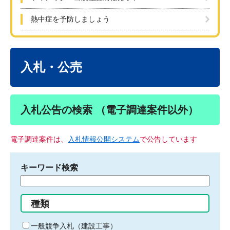
熱中症を予防しましょう
本
文
入札・公売
入札公告の検索 （電子調達案件以外）
電子調達案件は、
入札情報公開システム
で公告しています
キーワード検索
検
索
す
種類
る
キ
一般競争入札（建設工事）