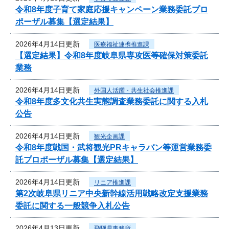
令和8年度子育て家庭応援キャンペーン業務委託プロ
ポーザル募集【選定結果】
2026年4月14日更新
医療福祉連携推進課
【選定結果】令和8年度岐阜県専攻医等確保対策委託
業務
2026年4月14日更新
外国人活躍・共生社会推進課
令和8年度多文化共生実態調査業務委託に関する入札
公告
2026年4月14日更新
観光企画課
令和8年度戦国・武将観光PRキャラバン等運営業務委
託プロポーザル募集【選定結果】
2026年4月14日更新
リニア推進課
第2次岐阜県リニア中央新幹線活用戦略改定支援業務
委託に関する一般競争入札公告
2026年4月13日更新
飛騨県事務所