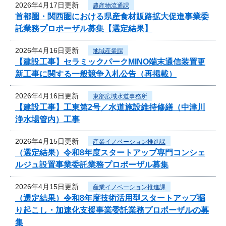
2026年4月17日更新
農産物流通課
首都圏・関西圏における県産食材販路拡大促進事業委
託業務プロポーザル募集【選定結果】
2026年4月16日更新
地域産業課
【建設工事】セラミックパークMINO端末通信装置更
新工事に関する一般競争入札公告（再掲載）
2026年4月16日更新
東部広域水道事務所
【建設工事】工東第2号／水道施設維持修繕（中津川
浄水場管内）工事
2026年4月15日更新
産業イノベーション推進課
（選定結果）令和8年度スタートアップ専門コンシェ
ルジュ設置事業委託業務プロポーザル募集
2026年4月15日更新
産業イノベーション推進課
（選定結果）令和8年度技術活用型スタートアップ掘
り起こし・加速化支援事業委託業務プロポーザルの募
集