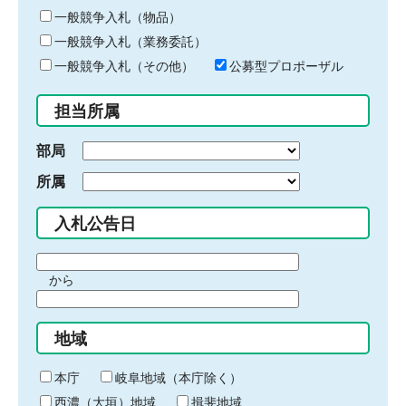
ー
一般競争入札（物品）
ワ
一般競争入札（業務委託）
ー
ド
一般競争入札（その他）
公募型プロポーザル
を
入
担当所属
力
部局
所属
入札公告日
期
から
間
期
の
間
始
地域
の
ま
終
り
わ
本庁
岐阜地域（本庁除く）
り
西濃（大垣）地域
揖斐地域