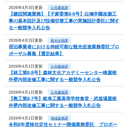
2026年4月3日更新
公共建築課
【建設関連業務】【子家委第8-6号】白鳩学園改築工
事の基本設計及び設備切替工事の実施設計委託に関す
る一般競争入札公告
2026年4月3日更新
観光企画課
宿泊事業者における持続可能な観光促進業務委託プロ
ポーザル募集【選定結果】
2026年4月1日更新
公共建築課
【林工第8-8号】森林文化アカデミーセンター棟屋根
外壁内部改修工事に関する一般競争入札公告
2026年4月1日更新
公共建築課
【教工第8-7号】岐阜工業高等学校食堂・武道場屋根
外壁内部改修工事に関する一般競争入札公告
2026年4月1日更新
地域振興課
令和8年度移住定住セミナー開催業務委託 プロポー