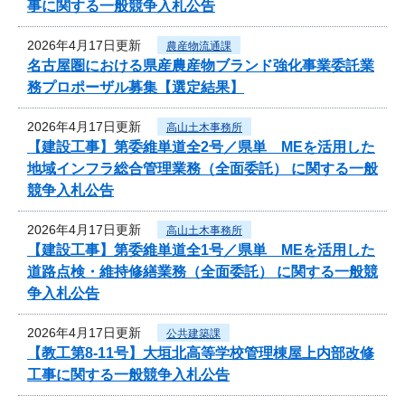
事に関する一般競争入札公告
2026年4月17日更新
農産物流通課
名古屋圏における県産農産物ブランド強化事業委託業
務プロポーザル募集【選定結果】
2026年4月17日更新
高山土木事務所
【建設工事】第委維単道全2号／県単 MEを活用した
地域インフラ総合管理業務（全面委託） に関する一般
競争入札公告
2026年4月17日更新
高山土木事務所
【建設工事】第委維単道全1号／県単 MEを活用した
道路点検・維持修繕業務（全面委託） に関する一般競
争入札公告
2026年4月17日更新
公共建築課
【教工第8-11号】大垣北高等学校管理棟屋上内部改修
工事に関する一般競争入札公告