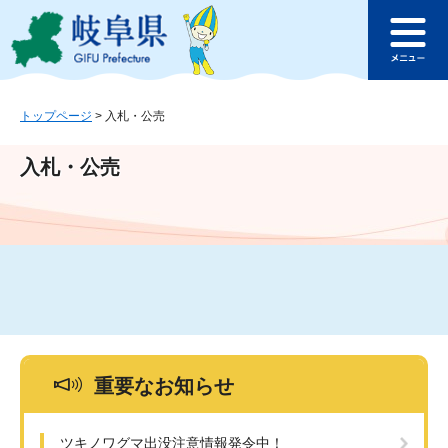
ペ
メ
このページの本文へ
ー
ニ
メ
ジ
ュ
ニ
の
ー
ュ
先
を
ー
頭
飛
トップページ
>
入札・公売
で
ば
す
し
入札・公売
。
て
本
文
へ
重要なお知らせ
ツキノワグマ出没注意情報発令中！