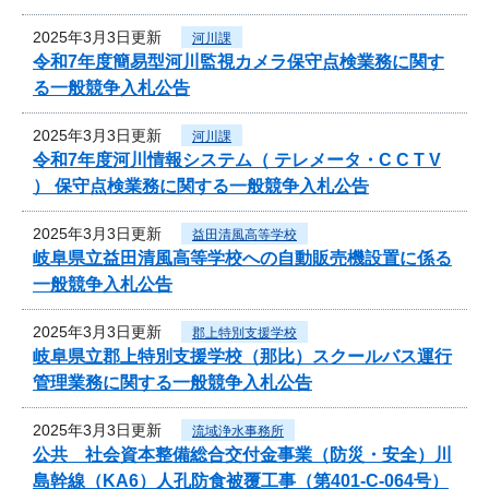
2025年3月3日更新
河川課
令和7年度簡易型河川監視カメラ保守点検業務に関す
る一般競争入札公告
2025年3月3日更新
河川課
令和7年度河川情報システム（ テレメータ・C C T V
） 保守点検業務に関する一般競争入札公告
2025年3月3日更新
益田清風高等学校
岐阜県立益田清風高等学校への自動販売機設置に係る
一般競争入札公告
2025年3月3日更新
郡上特別支援学校
岐阜県立郡上特別支援学校（那比）スクールバス運行
管理業務に関する一般競争入札公告
2025年3月3日更新
流域浄水事務所
公共 社会資本整備総合交付金事業（防災・安全）川
島幹線（KA6）人孔防食被覆工事（第401-C-064号）