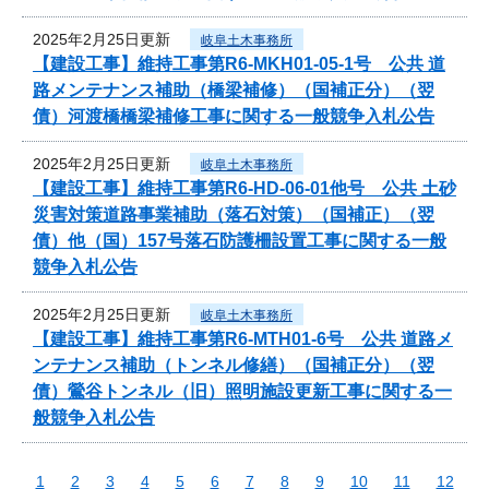
2025年2月25日更新
岐阜土木事務所
【建設工事】維持工事第R6-MKH01-05-1号 公共 道
路メンテナンス補助（橋梁補修）（国補正分）（翌
債）河渡橋橋梁補修工事に関する一般競争入札公告
2025年2月25日更新
岐阜土木事務所
【建設工事】維持工事第R6-HD-06-01他号 公共 土砂
災害対策道路事業補助（落石対策）（国補正）（翌
債）他（国）157号落石防護柵設置工事に関する一般
競争入札公告
2025年2月25日更新
岐阜土木事務所
【建設工事】維持工事第R6-MTH01-6号 公共 道路メ
ンテナンス補助（トンネル修繕）（国補正分）（翌
債）鶯谷トンネル（旧）照明施設更新工事に関する一
般競争入札公告
1
2
3
4
5
6
7
8
9
10
11
12