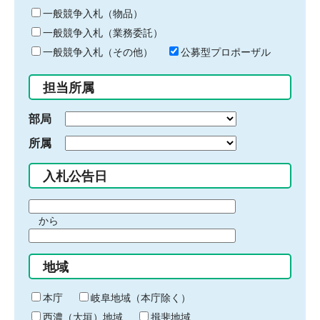
ー
一般競争入札（物品）
ワ
一般競争入札（業務委託）
ー
ド
一般競争入札（その他）
公募型プロポーザル
を
入
担当所属
力
部局
所属
入札公告日
期
から
間
期
の
間
始
地域
の
ま
終
り
わ
本庁
岐阜地域（本庁除く）
り
西濃（大垣）地域
揖斐地域