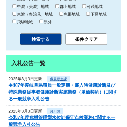
中濃（美濃）地域
郡上地域
可茂地域
東濃（多治見）地域
恵那地域
下呂地域
飛騨地域
県外
入札公告一覧
2025年3月3日更新
職員厚生課
令和7年度岐阜県職員一般定期・雇入時健康診断及び
特殊業務従事者健康診断実施業務（単価契約）に関す
る一般競争入札公告
2025年3月3日更新
河川課
令和7年度危機管理型水位計保守点検業務に関する一
般競争入札公告