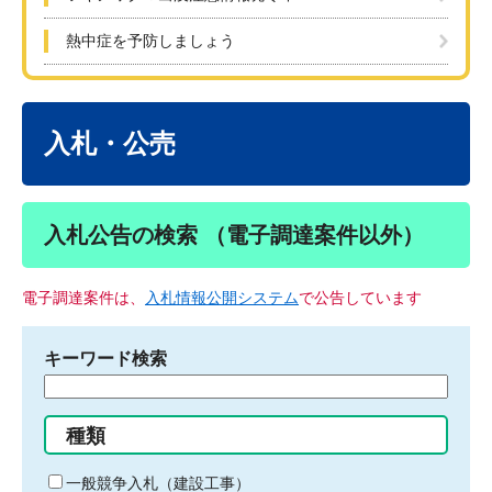
熱中症を予防しましょう
本
文
入札・公売
入札公告の検索 （電子調達案件以外）
電子調達案件は、
入札情報公開システム
で公告しています
キーワード検索
検
索
す
種類
る
キ
一般競争入札（建設工事）