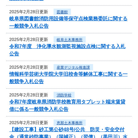
2025年2月28日更新
図書館
岐阜県図書館消防用設備等保守点検業務委託に関する
一般競争入札公告
2025年2月28日更新
岐阜土木事務所
令和7年度 浄化導水観測監視施設点検に関する入札
公告
2025年2月28日更新
産業デジタル推進課
情報科学芸術大学院大学旧校舎等解体工事に関する一
般競争入札公告
2025年2月28日更新
消防学校
令和7年度岐阜県消防学校教育用タブレット端末賃貸
借に係る一般競争入札公告
2025年2月28日更新
恵那土木事務所
【建設工事】砂工第公砂48号/公共 防災・安全交付
金（通常砂防事業）（国補正）（翌債）（黒田川）水