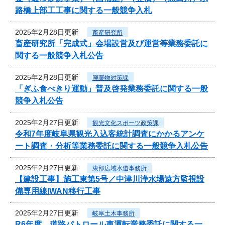
路橋上部工工事に関する一般競争入札
2025年2月28日更新
畜産研究所
畜産研究所「完成式」会場設営及び運営等業務委託に
関する一般競争入札公告
2025年2月28日更新
廃棄物対策課
「ぎふ食べきり運動」普及啓発業務委託に関する一般
競争入札公告
2025年2月27日更新
観光文化スポーツ政策課
令和7年度岐阜県観光入込客統計調査にかかるアンケ
ート調査・分析等業務委託に関する一般競争入札公告
2025年2月27日更新
東部広域水道事務所
【建設工事】施工東第5号／中津川浄水場遠方監視設
備専用線IWAN移行工事
2025年2月27日更新
岐阜土木事務所
R6年度 道路パトロール車運転業務委託に関する一