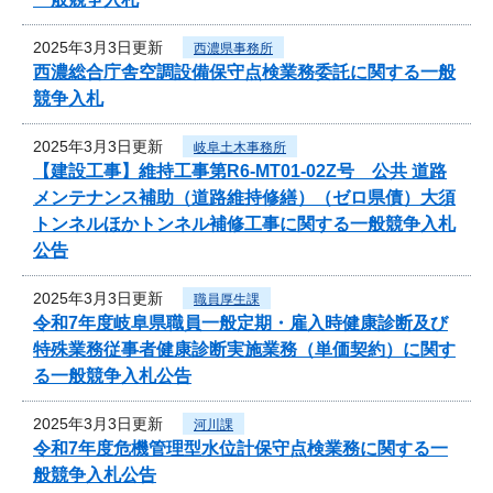
2025年3月3日更新
西濃県事務所
西濃総合庁舎空調設備保守点検業務委託に関する一般
競争入札
2025年3月3日更新
岐阜土木事務所
【建設工事】維持工事第R6-MT01-02Z号 公共 道路
メンテナンス補助（道路維持修繕）（ゼロ県債）大須
トンネルほかトンネル補修工事に関する一般競争入札
公告
2025年3月3日更新
職員厚生課
令和7年度岐阜県職員一般定期・雇入時健康診断及び
特殊業務従事者健康診断実施業務（単価契約）に関す
る一般競争入札公告
2025年3月3日更新
河川課
令和7年度危機管理型水位計保守点検業務に関する一
般競争入札公告