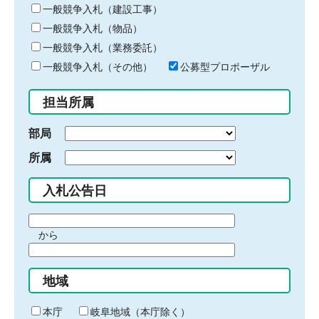
キ
一般競争入札（建設工事）
ー
一般競争入札（物品）
ワ
一般競争入札（業務委託）
ー
ド
一般競争入札（その他）
公募型プロポーザル
を
入
担当所属
力
部局
所属
入札公告日
期
から
間
期
の
間
始
地域
の
ま
終
り
わ
本庁
岐阜地域（本庁除く）