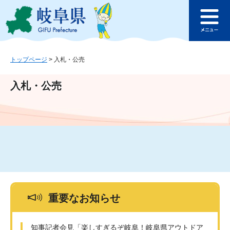
ペ
メ
このページの本文へ
ー
ニ
メ
ジ
ュ
ニ
の
ー
ュ
先
を
ー
頭
飛
トップページ
>
入札・公売
で
ば
す
し
入札・公売
。
て
本
文
へ
重要なお知らせ
知事記者会見「楽しすぎるぞ岐阜！岐阜県アウトドア