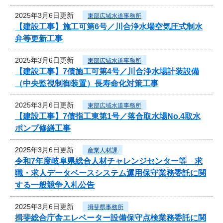
2025年3月6日更新
東部広域水道事務所
【建設工事】施工可第6号／川合浄水場空気圧式制水
弁等更新工事
2025年3月6日更新
東部広域水道事務所
【建設工事】7債施工可第4号／川合浄水場計装設備
（中央監視制御装置）長寿命化対策工事
2025年3月6日更新
東部広域水道事務所
【建設工事】7債指工東第1号／落合取水場No.4取水
ポンプ修繕工事
2025年3月6日更新
産業人材課
令和7年度岐阜県総合人材チャレンジセンター等 求
職・求人データベースシステム運用保守業務委託に関
する一般競争入札公告
2025年3月6日更新
揖斐県事務所
揖斐総合庁舎エレベーター設備保守点検業務委託に関