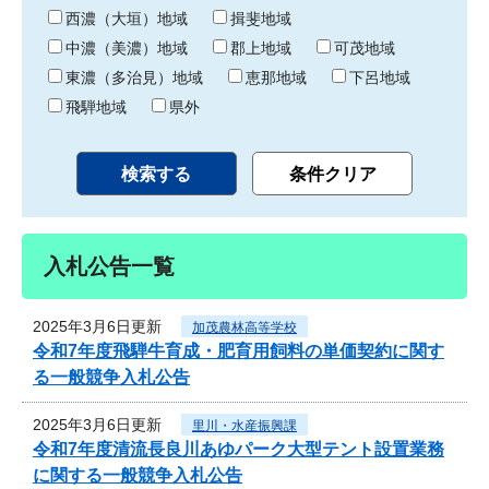
り
西濃（大垣）地域
揖斐地域
中濃（美濃）地域
郡上地域
可茂地域
東濃（多治見）地域
恵那地域
下呂地域
飛騨地域
県外
入札公告一覧
2025年3月6日更新
加茂農林高等学校
令和7年度飛騨牛育成・肥育用飼料の単価契約に関す
る一般競争入札公告
2025年3月6日更新
里川・水産振興課
令和7年度清流長良川あゆパーク大型テント設置業務
に関する一般競争入札公告