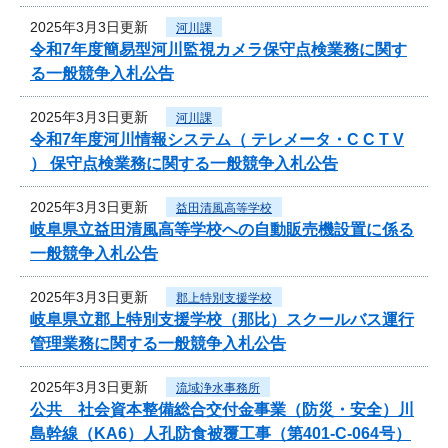
2025年3月3日更新
河川課
令和7年度簡易型河川監視カメラ保守点検業務に関す
る一般競争入札公告
2025年3月3日更新
河川課
令和7年度河川情報システム（ テレメータ・C C T V
） 保守点検業務に関する一般競争入札公告
2025年3月3日更新
益田清風高等学校
岐阜県立益田清風高等学校への自動販売機設置に係る
一般競争入札公告
2025年3月3日更新
郡上特別支援学校
岐阜県立郡上特別支援学校（那比）スクールバス運行
管理業務に関する一般競争入札公告
2025年3月3日更新
流域浄水事務所
公共 社会資本整備総合交付金事業（防災・安全）川
島幹線（KA6）人孔防食被覆工事（第401-C-064号）