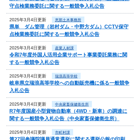
守点検業務委託に関する一般競争入札公告
2025年3月4日更新
恵那土木事務所
県単 ダム管理（岩村ダム・中野方ダム）CCTV保守
点検業務委託に関する一般競争入札公告
2025年3月4日更新
産業人材課
令和7年度外国人活用企業サポート事業委託業務に関
する一般競争入札公告
2025年3月4日更新
瑞浪高等学校
岐阜県立瑞浪高等学校への自動販売機に係る一般競争
入札公告
2025年3月4日更新
中央家畜保健衛生所
R7年度国産小型貨物自動車（4WD・新車）の調達に
関する一般競争入札公告（中央家畜保健衛生所）
2025年3月4日更新
市町村課
第27回参議院議員通常選挙に関する選挙公報の印刷