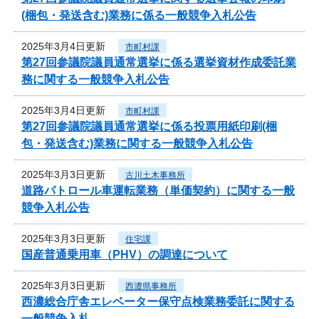
(梱包・発送含む)業務に係る一般競争入札公告
2025年3月4日更新
市町村課
第27回参議院議員通常選挙に係る選挙資材作成委託業
務に関する一般競争入札公告
2025年3月4日更新
市町村課
第27回参議院議員通常選挙に係る投票用紙印刷(梱
包・発送含む)業務に関する一般競争入札公告
2025年3月3日更新
古川土木事務所
道路パトロール車運転業務（単価契約）に関する一般
競争入札公告
2025年3月3日更新
住宅課
国産普通乗用車（PHV）の調達について
2025年3月3日更新
西濃県事務所
西濃総合庁舎エレベーター保守点検業務委託に関する
一般競争入札