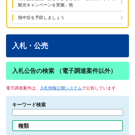
観光キャンペーンを実施」他
熱中症を予防しましょう
本
文
入札・公売
入札公告の検索 （電子調達案件以外）
電子調達案件は、
入札情報公開システム
で公告しています
キーワード検索
検
索
す
種類
る