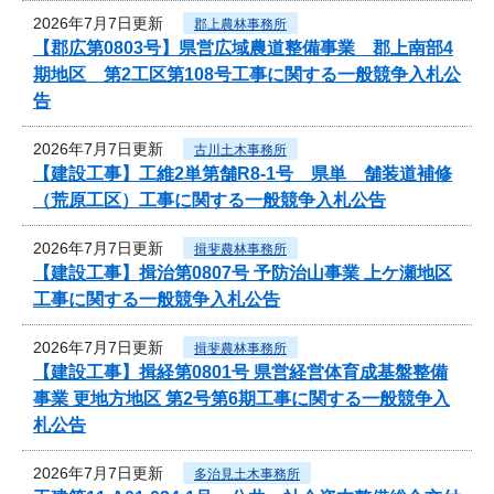
2026年7月7日更新
郡上農林事務所
【郡広第0803号】県営広域農道整備事業 郡上南部4
期地区 第2工区第108号工事に関する一般競争入札公
告
2026年7月7日更新
古川土木事務所
【建設工事】工維2単第舗R8-1号 県単 舗装道補修
（荒原工区）工事に関する一般競争入札公告
2026年7月7日更新
揖斐農林事務所
【建設工事】揖治第0807号 予防治山事業 上ケ瀬地区
工事に関する一般競争入札公告
2026年7月7日更新
揖斐農林事務所
【建設工事】揖経第0801号 県営経営体育成基盤整備
事業 更地方地区 第2号第6期工事に関する一般競争入
札公告
2026年7月7日更新
多治見土木事務所