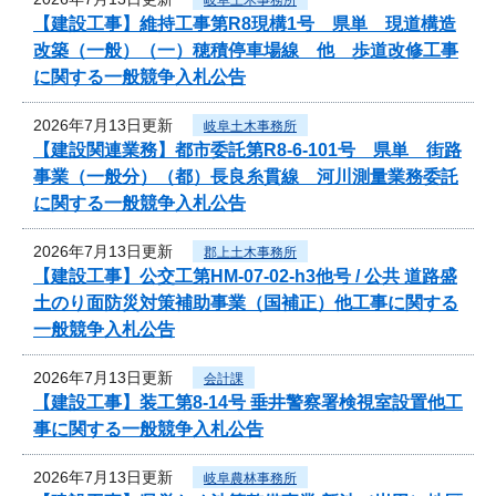
【建設工事】維持工事第R8現構1号 県単 現道構造
改築（一般）（一）穂積停車場線 他 歩道改修工事
に関する一般競争入札公告
2026年7月13日更新
岐阜土木事務所
【建設関連業務】都市委託第R8-6-101号 県単 街路
事業（一般分）（都）長良糸貫線 河川測量業務委託
に関する一般競争入札公告
2026年7月13日更新
郡上土木事務所
【建設工事】公交工第HM-07-02-h3他号 / 公共 道路盛
土のり面防災対策補助事業（国補正）他工事に関する
一般競争入札公告
2026年7月13日更新
会計課
【建設工事】装工第8-14号 垂井警察署検視室設置他工
事に関する一般競争入札公告
2026年7月13日更新
岐阜農林事務所