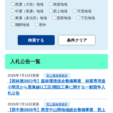
り
西濃（大垣）地域
揖斐地域
中濃（美濃）地域
郡上地域
可茂地域
東濃（多治見）地域
恵那地域
下呂地域
飛騨地域
県外
入札公告一覧
2026年7月14日更新
郡上農林事務所
【郡林第0803号】森林環境保全整備事業 林業専用道
小間見から栗巣線(1工区)開設工事に関する一般競争入
札公告
2026年7月14日更新
郡上農林事務所
【郡中第0808号】県営中山間地域総合整備事業 郡上