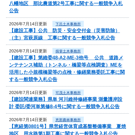
八幡地区 那比農道第2号工事に関する一般競争入札
公告
2026年7月14日更新
下呂土木事務所
【建設工事】公共 防災・安全交付金（災害防除）
（主）宮萩原線 工事に関する一般競争入札公告
2026年7月14日更新
揖斐土木事務所
【建設工事】第維委48-A2-ME-3他号 公共 道路メ
ンテナンス補助（トンネル・橋梁等点検調査）MEを
活用した小規模橋梁等の点検・修繕業務委託工事に関
する一般競争入札公告
2026年7月14日更新
可茂土木事務所
【建設関連業務】県単 河川維持修繕事業 測量護岸設
計 委託/委河単第修8-4号に関する一般競争入札公告
2026年7月14日更新
恵那農林事務所
【恵経第0801号】県営経営体育成基盤整備事業 夏焼
地区 用水路第1期工事に関する一般競争入札公告