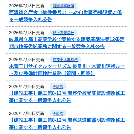
2026年7月8日更新
西濃県事務所
西濃総合庁舎（物件番号1）への自動販売機設置に係
る一般競争入札公告
2026年7月8日更新
郡上高等学校
岐阜県立郡上高等学校で実施する建築基準法第12条定
期点検等委託業務に関する一般競争入札公告
2026年7月8日更新
可茂土木事務所
木曽三川サイクルツーリズム 長良川・木曽川連携ルー
ト及び整備計画検討業務【質問・回答】
2026年7月8日更新
会計課
【建設工事】装工第8-13号 警察学校受変電設備改修工
事に関する一般競争入札公告
2026年7月8日更新
会計課
【建設工事】装工第8-12号 警察武道館照明設備改修工
事に関する一般競争入札公告