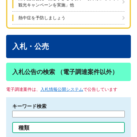
観光キャンペーンを実施」他
熱中症を予防しましょう
本
文
入札・公売
入札公告の検索 （電子調達案件以外）
電子調達案件は、
入札情報公開システム
で公告しています
キーワード検索
検
索
す
種類
る