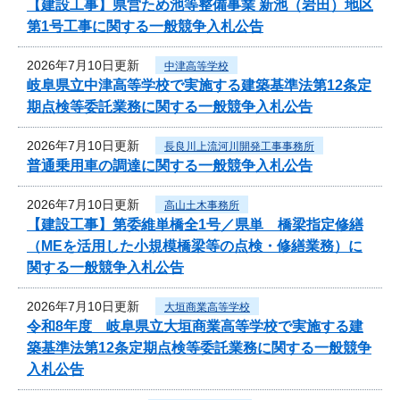
【建設工事】県営ため池等整備事業 新池（岩田）地区
第1号工事に関する一般競争入札公告
2026年7月10日更新
中津高等学校
岐阜県立中津高等学校で実施する建築基準法第12条定
期点検等委託業務に関する一般競争入札公告
2026年7月10日更新
長良川上流河川開発工事事務所
普通乗用車の調達に関する一般競争入札公告
2026年7月10日更新
高山土木事務所
【建設工事】第委維単橋全1号／県単 橋梁指定修繕
（MEを活用した小規模橋梁等の点検・修繕業務）に
関する一般競争入札公告
2026年7月10日更新
大垣商業高等学校
令和8年度 岐阜県立大垣商業高等学校で実施する建
築基準法第12条定期点検等委託業務に関する一般競争
入札公告