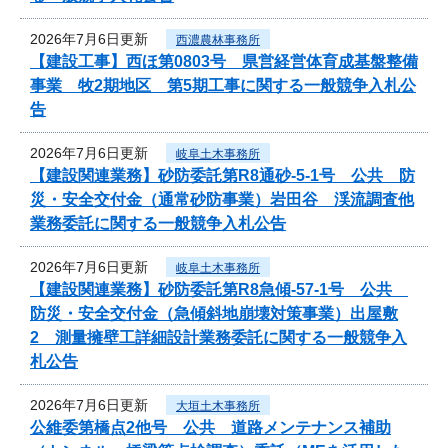
2026年7月6日更新
西濃農林事務所
【建設工事】西ほ第0803号 県営経営体育成基盤整備
事業 牧2期地区 第5期工事に関する一般競争入札公
告
2026年7月6日更新
岐阜土木事務所
【建設関連業務】砂防委託第R8通砂-5-1号 公共 防
災・安全交付金（通常砂防事業）岩田谷 渓流調査他
業務委託に関する一般競争入札公告
2026年7月6日更新
岐阜土木事務所
【建設関連業務】砂防委託第R8急傾-57-1号 公共
防災・安全交付金（急傾斜地崩壊対策事業）出屋敷
2 測量擁壁工詳細設計業務委託に関する一般競争入
札公告
2026年7月6日更新
大垣土木事務所
公維委第橋点2他号 公共 道路メンテナンス補助