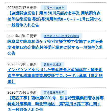
2026年7月7日更新
可茂土木事務所
【建設関連業務】県単 河川局部改良事業 用地調査点
検等技術業務 委託/委河用単第8－6－7－1号に関する
一般競争入札公告
2026年7月6日更新
岐阜希望が丘特別支援学校
岐阜県立岐阜希望が丘特別支援学校で実施する建築基
準法第12条定期点検等委託業務に関する一般競争入札
公告
2026年7月6日更新
農産物流通課
インバウンドを活用した県産農畜水産物購買・輸出促
進モデル構築事業業務委託プロポーザル募集【選定結
果】
2026年7月6日更新
西濃農林事務所
【建設工事】西特第0801号 県営特定農業用管水路等
特別対策事業 時北部地区 第7期用水路工事に関す
る一般競争入札公告