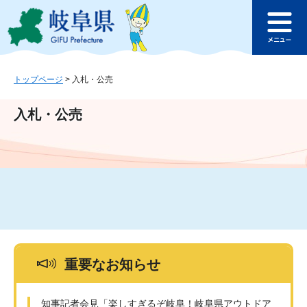
ペ
メ
このページの本文へ
ー
ニ
メ
ジ
ュ
ニ
の
ー
ュ
先
を
ー
頭
飛
トップページ
>
入札・公売
で
ば
す
し
入札・公売
。
て
本
文
へ
重要なお知らせ
知事記者会見「楽しすぎるぞ岐阜！岐阜県アウトドア