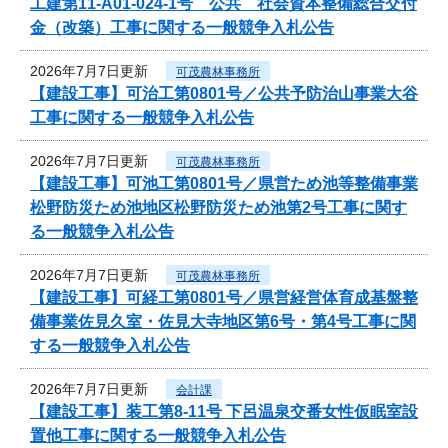
工建第11-A01-024-1号 公共 社会資本整備総合交付
金（改築）工事に関する一般競争入札公告
2026年7月7日更新
可茂農林事務所
【建設工事】可治工第0801号／公共予防治山事業大谷
工事に関する一般競争入札公告
2026年7月7日更新
可茂農林事務所
【建設工事】可池工第0801号／県営ため池等整備事業
松野防災ため池地区松野防災ため池第2号工事に関す
る一般競争入札公告
2026年7月7日更新
可茂農林事務所
【建設工事】可経工第0801号／県営経営体育成基盤整
備事業佐見久室・佐見大寺地区第6号・第4号工事に関
する一般競争入札公告
2026年7月7日更新
会計課
【建設工事】装工第8-11号 下呂温泉交番女性仮眠室設
置他工事に関する一般競争入札公告