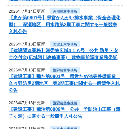
2026年7月14日更新
恵那農林事務所
【恵か第0801号】県営かんがい排水事業（保全合理化
型） 深瀬地区 用水路第2期工事に関する一般競争
入札公告
2026年7月13日更新
美濃土木事務所
【建設関連業務】河委第広域4-1-A号 公共 防災・安
全交付金(広域河川改修事業) 建物事前調査業務委託
2026年7月13日更新
飛騨農林事務所
【建設工事】飛た第0801号 県営ため池等整備事業
久々野防災2期地区 第3期工事に関する一般競争入札
公告
2026年7月13日更新
飛騨農林事務所
【建設工事】飛治第0809号 公共 予防治山工事（障
子ヶ洞）に関する一般競争入札公告
2026年7月13日更新
岐阜土木事務所