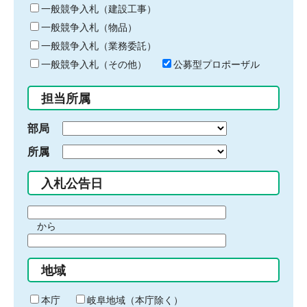
キ
一般競争入札（建設工事）
ー
一般競争入札（物品）
ワ
一般競争入札（業務委託）
ー
ド
一般競争入札（その他）
公募型プロポーザル
を
入
担当所属
力
部局
所属
入札公告日
期
から
間
期
の
間
始
地域
の
ま
終
り
わ
本庁
岐阜地域（本庁除く）