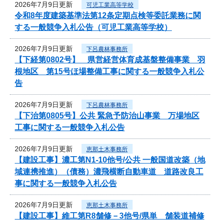
2026年7月9日更新
可児工業高等学校
令和8年度建築基準法第12条定期点検等委託業務に関
する一般競争入札公告（可児工業高等学校）
2026年7月9日更新
下呂農林事務所
【下経第0802号】 県営経営体育成基盤整備事業 羽
根地区 第15号ほ場整備工事に関する一般競争入札公
告
2026年7月9日更新
下呂農林事務所
【下治第0805号】公共 緊急予防治山事業 万場地区
工事に関する一般競争入札公告
2026年7月9日更新
恵那土木事務所
【建設工事】濃工第N1-10他号/公共 一般国道改築（地
域連携推進）（債務）濃飛横断自動車道 道路改良工
事に関する一般競争入札公告
2026年7月9日更新
恵那土木事務所
【建設工事】維工第R8舗修－3他号/県単 舗装道補修