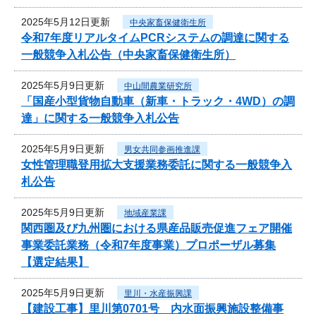
2025年5月12日更新
中央家畜保健衛生所
令和7年度リアルタイムPCRシステムの調達に関する
一般競争入札公告（中央家畜保健衛生所）
2025年5月9日更新
中山間農業研究所
「国産小型貨物自動車（新車・トラック・4WD）の調
達」に関する一般競争入札公告
2025年5月9日更新
男女共同参画推進課
女性管理職登用拡大支援業務委託に関する一般競争入
札公告
2025年5月9日更新
地域産業課
関西圏及び九州圏における県産品販売促進フェア開催
事業委託業務（令和7年度事業）プロポーザル募集
【選定結果】
2025年5月9日更新
里川・水産振興課
【建設工事】里川第0701号 内水面振興施設整備事