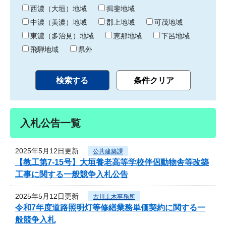
り
西濃（大垣）地域
揖斐地域
中濃（美濃）地域
郡上地域
可茂地域
東濃（多治見）地域
恵那地域
下呂地域
飛騨地域
県外
入札公告一覧
2025年5月12日更新
公共建築課
【教工第7-15号】大垣養老高等学校伴侶動物舎等改築
工事に関する一般競争入札公告
2025年5月12日更新
古川土木事務所
令和7年度道路照明灯等修繕業務単価契約に関する一
般競争入札