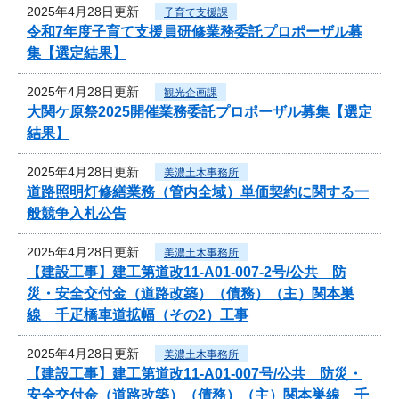
2025年4月28日更新
子育て支援課
令和7年度子育て支援員研修業務委託プロポーザル募
集【選定結果】
2025年4月28日更新
観光企画課
大関ケ原祭2025開催業務委託プロポーザル募集【選定
結果】
2025年4月28日更新
美濃土木事務所
道路照明灯修繕業務（管内全域）単価契約に関する一
般競争入札公告
2025年4月28日更新
美濃土木事務所
【建設工事】建工第道改11-A01-007-2号/公共 防
災・安全交付金（道路改築）（債務）（主）関本巣
線 千疋橋車道拡幅（その2）工事
2025年4月28日更新
美濃土木事務所
【建設工事】建工第道改11-A01-007号/公共 防災・
安全交付金（道路改築）（債務）（主）関本巣線 千