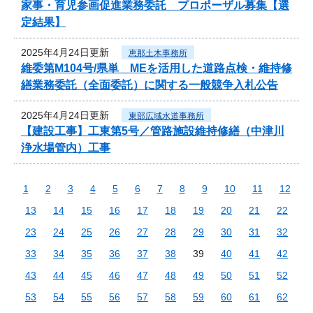
家事・育児参画促進業務委託 プロポーザル募集【選
定結果】
2025年4月24日更新
恵那土木事務所
維委第M104号/県単 MEを活用した道路点検・維持修
繕業務委託（全面委託）に関する一般競争入札公告
2025年4月24日更新
東部広域水道事務所
【建設工事】工東第5号／管路施設維持修繕（中津川
浄水場管内）工事
1
2
3
4
5
6
7
8
9
10
11
12
13
14
15
16
17
18
19
20
21
22
23
24
25
26
27
28
29
30
31
32
33
34
35
36
37
38
39
40
41
42
43
44
45
46
47
48
49
50
51
52
53
54
55
56
57
58
59
60
61
62