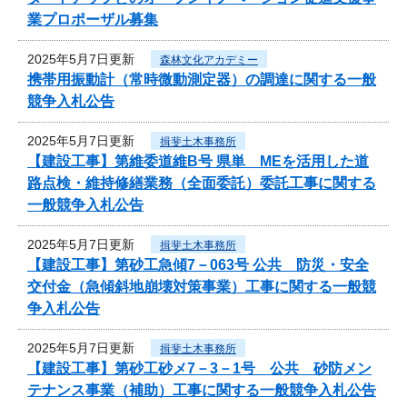
業プロポーザル募集
2025年5月7日更新
森林文化アカデミー
携帯用振動計（常時微動測定器）の調達に関する一般
競争入札公告
2025年5月7日更新
揖斐土木事務所
【建設工事】第維委道維B号 県単 MEを活用した道
路点検・維持修繕業務（全面委託）委託工事に関する
一般競争入札公告
2025年5月7日更新
揖斐土木事務所
【建設工事】第砂工急傾7－063号 公共 防災・安全
交付金（急傾斜地崩壊対策事業）工事に関する一般競
争入札公告
2025年5月7日更新
揖斐土木事務所
【建設工事】第砂工砂メ7－3－1号 公共 砂防メン
テナンス事業（補助）工事に関する一般競争入札公告