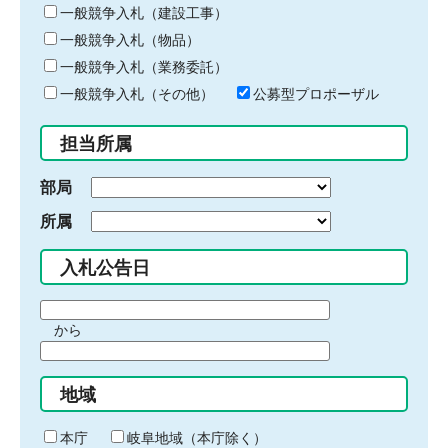
キ
一般競争入札（建設工事）
ー
一般競争入札（物品）
ワ
一般競争入札（業務委託）
ー
ド
一般競争入札（その他）
公募型プロポーザル
を
入
担当所属
力
部局
所属
入札公告日
期
から
間
期
の
間
始
地域
の
ま
終
り
わ
本庁
岐阜地域（本庁除く）