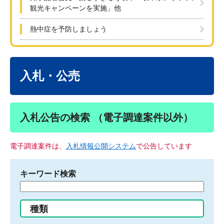
観光キャンペーンを実施」他
熱中症を予防しましょう
本
文
入札・公売
入札公告の検索 （電子調達案件以外）
電子調達案件は、
入札情報公開システム
で公告しています
キーワード検索
検
索
す
種類
る