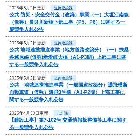
2025年5月2日更新
道路建設課
公共 防災・安全交付金（改築）事業（一）大垣江南線
（仮称）長良川新橋下部工事（P5、P6）に関する一
般競争入札公告
2025年5月2日更新
道路建設課
公共 地域連携推進事業（地方道路改築分）（一）扶桑
各務原線 (仮称)新愛岐大橋（A1-P3間）上部工事に関
する一般競争入札公告
2025年5月2日更新
道路建設課
公共 地域連携推進事業（一般国道改築分）濃飛横断
自動車道（仮称）濃飛3号橋（A1-P2間）上部工事に
関する一般競争入札公告
2025年4月30日更新
会計課
【建設工事】第7-102号 交通情報板整備等工事に関す
る一般競争入札公告