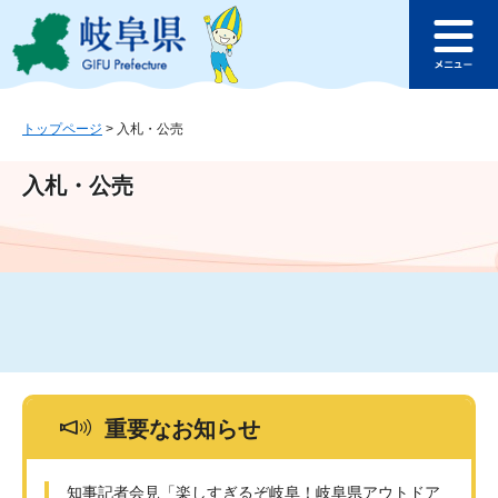
ペ
メ
このページの本文へ
ー
ニ
メ
ジ
ュ
ニ
の
ー
ュ
先
を
ー
頭
飛
トップページ
>
入札・公売
で
ば
す
し
入札・公売
。
て
本
文
へ
重要なお知らせ
知事記者会見「楽しすぎるぞ岐阜！岐阜県アウトドア