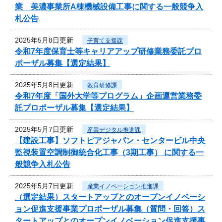
業 美濃事業所A棟機械設備工事に関する一般競争入
札公告
2025年5月8日更新
子育て支援課
令和7年度保育士等キャリアアップ研修業務委託プロ
ポーザル募集【選定結果】
2025年5月8日更新
教育研修課
令和7年度「国外大学等プログラム」企画運営業務委
託プロポーザル募集【選定結果】
2025年5月7日更新
産業デジタル推進課
【建設工事】ソフトピアジャパン・センタービル中央
監視装置空調制御統合化工事（3期工事） に関する一
般競争入札公告
2025年5月7日更新
産業イノベーション推進課
（選定結果）スタートアップとのオープンイノベーシ
ョン促進支援事業プロポーザル募集（質問・回答）ス
タートアップとのオープンイノベーション促進支援事