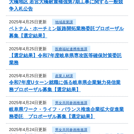
大橋地区 若宮大橋耐震補強第7期工事に関する一般競
争入札公告
2025年4月25日更新
地域産業課
ベトナム・ホーチミン販路開拓業務委託プロポーザル
募集【選定結果】
2025年4月25日更新
医療福祉連携推進課
【選定結果】令和7年度岐阜県専攻医等確保対策委託
業務
2025年4月25日更新
産業人材課
令和7年度Uターン就職に係る岐阜県企業魅力発信業
務プロポーザル募集【選定結果】
2025年4月24日更新
男女共同参画推進課
岐阜県ワーク・ライフ・バランス推進企業拡大促進業
務委託 プロポーザル募集【選定結果】
2025年4月24日更新
男女共同参画推進課