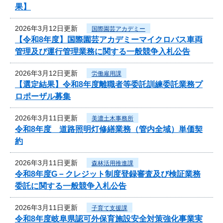
果】
2026年3月12日更新
国際園芸アカデミー
【令和8年度】国際園芸アカデミーマイクロバス車両
管理及び運行管理業務に関する一般競争入札公告
2026年3月12日更新
労働雇用課
【選定結果】令和8年度離職者等委託訓練委託業務プ
ロポーザル募集
2026年3月11日更新
美濃土木事務所
令和8年度 道路照明灯修繕業務（管内全域）単価契
約
2026年3月11日更新
森林活用推進課
令和8年度G－クレジット制度登録審査及び検証業務
委託に関する一般競争入札公告
2026年3月11日更新
子育て支援課
令和8年度岐阜県認可外保育施設安全対策強化事業実