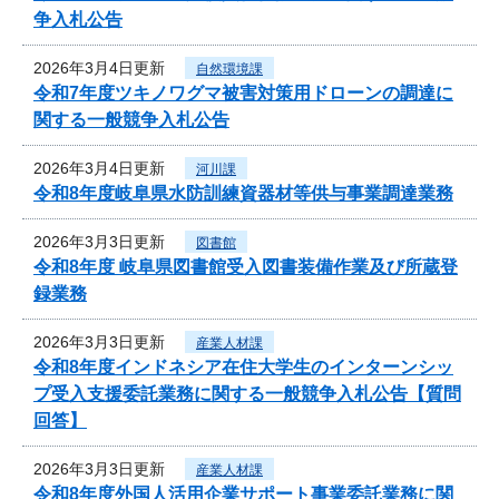
争入札公告
2026年3月4日更新
自然環境課
令和7年度ツキノワグマ被害対策用ドローンの調達に
関する一般競争入札公告
2026年3月4日更新
河川課
令和8年度岐阜県水防訓練資器材等供与事業調達業務
2026年3月3日更新
図書館
令和8年度 岐阜県図書館受入図書装備作業及び所蔵登
録業務
2026年3月3日更新
産業人材課
令和8年度インドネシア在住大学生のインターンシッ
プ受入支援委託業務に関する一般競争入札公告【質問
回答】
2026年3月3日更新
産業人材課
令和8年度外国人活用企業サポート事業委託業務に関