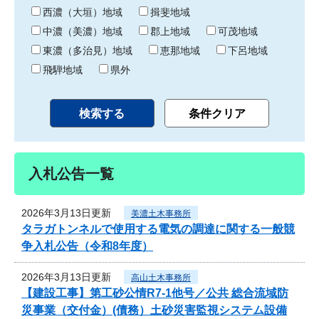
り
西濃（大垣）地域
揖斐地域
中濃（美濃）地域
郡上地域
可茂地域
東濃（多治見）地域
恵那地域
下呂地域
飛騨地域
県外
入札公告一覧
2026年3月13日更新
美濃土木事務所
タラガトンネルで使用する電気の調達に関する一般競
争入札公告（令和8年度）
2026年3月13日更新
高山土木事務所
【建設工事】第工砂公情R7-1他号／公共 総合流域防
災事業（交付金）(債務）土砂災害監視システム設備