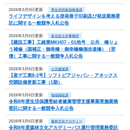
2026年3月9日更新
男女共同参画推進課
ライフデザインを考える啓発冊子印刷及び発送業務委
託に関する一般競争入札公告
2026年3月6日更新
多治見土木事務所
【建設工事】工維第MKH07－01他号 公共 橋りょ
う補修（国補正・御幸橋・御幸橋橋側歩道橋）（翌
債）工事に関する一般競争入札公告
2026年3月6日更新
公共建築課
【産デ工第8-3号】ソフトピアジャパン・アネックス
空調設備更新工事（1期）
2026年3月6日更新
地域福祉課
令和8年度生活保護受給者健康管理支援事業実施業務
委託に関する一般競争入札公告
2026年3月6日更新
森林文化アカデミー
令和8年度森林文化アカデミーバス運行管理業務委託