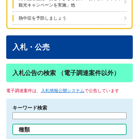
観光キャンペーンを実施」他
熱中症を予防しましょう
本
文
入札・公売
入札公告の検索 （電子調達案件以外）
電子調達案件は、
入札情報公開システム
で公告しています
キーワード検索
検
索
す
種類
る