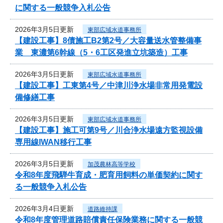
に関する一般競争入札公告
2026年3月5日更新
東部広域水道事務所
【建設工事】8債施工B2第2号／大容量送水管整備事
業 東濃第6幹線（5・6工区発進立坑築造）工事
2026年3月5日更新
東部広域水道事務所
【建設工事】工東第4号／中津川浄水場非常用発電設
備修繕工事
2026年3月5日更新
東部広域水道事務所
【建設工事】施工可第9号／川合浄水場遠方監視設備
専用線IWAN移行工事
2026年3月5日更新
加茂農林高等学校
令和8年度飛騨牛育成・肥育用飼料の単価契約に関す
る一般競争入札公告
2026年3月4日更新
道路維持課
令和8年度管理道路賠償責任保険業務に関する一般競