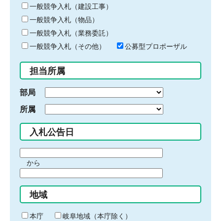
キ
一般競争入札（建設工事）
ー
一般競争入札（物品）
ワ
一般競争入札（業務委託）
ー
ド
一般競争入札（その他）
公募型プロポーザル
を
入
担当所属
力
部局
所属
入札公告日
期
から
間
期
の
間
始
地域
の
ま
終
り
わ
本庁
岐阜地域（本庁除く）