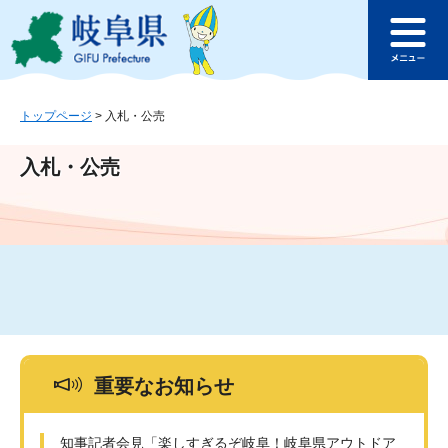
ペ
メ
このページの本文へ
ー
ニ
メ
ジ
ュ
ニ
の
ー
ュ
先
を
ー
頭
飛
トップページ
>
入札・公売
で
ば
す
し
入札・公売
。
て
本
文
へ
重要なお知らせ
知事記者会見「楽しすぎるぞ岐阜！岐阜県アウトドア