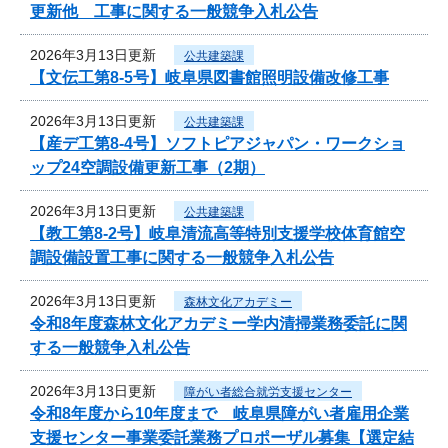
更新他 工事に関する一般競争入札公告
2026年3月13日更新
公共建築課
【文伝工第8-5号】岐阜県図書館照明設備改修工事
2026年3月13日更新
公共建築課
【産デ工第8-4号】ソフトピアジャパン・ワークショ
ップ24空調設備更新工事（2期）
2026年3月13日更新
公共建築課
【教工第8-2号】岐阜清流高等特別支援学校体育館空
調設備設置工事に関する一般競争入札公告
2026年3月13日更新
森林文化アカデミー
令和8年度森林文化アカデミー学内清掃業務委託に関
する一般競争入札公告
2026年3月13日更新
障がい者総合就労支援センター
令和8年度から10年度まで 岐阜県障がい者雇用企業
支援センター事業委託業務プロポーザル募集【選定結